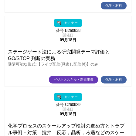
化学・材料
セミナー
番号 B260938
開催日
09月18日
ステージゲート法による研究開発テーマ評価と
GO/STOP 判断の実務
受講可能な形式:【ライブ配信(見逃し配信付)】のみ
ビジネススキル・新規事業
化学・材料
セミナー
番号 C260929
開催日
09月18日
化学プロセスのスケールアップ検討の進め方とトラブ
ル事例・対策―撹拌，反応，晶析，ろ過などのスケー