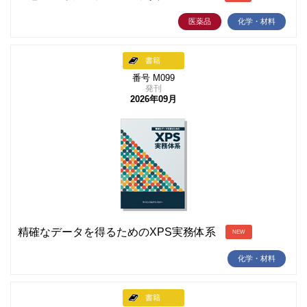
医薬品
化学・材料
書籍
番号 M099
発刊
2026年09月
精確なデータを得るためのXPS実務体系
NEW
化学・材料
書籍