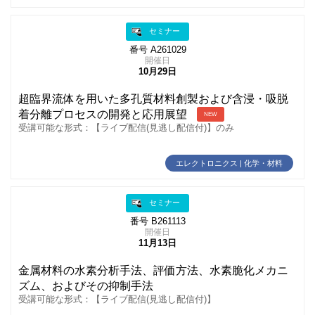
セミナー
番号 A261029
開催日
10月29日
超臨界流体を用いた多孔質材料創製および含浸・吸脱
着分離プロセスの開発と応用展望
NEW
受講可能な形式：【ライブ配信(見逃し配信付)】のみ
エレクトロニクス | 化学・材料
セミナー
番号 B261113
開催日
11月13日
金属材料の水素分析手法、評価方法、水素脆化メカニ
ズム、およびその抑制手法
受講可能な形式：【ライブ配信(見逃し配信付)】