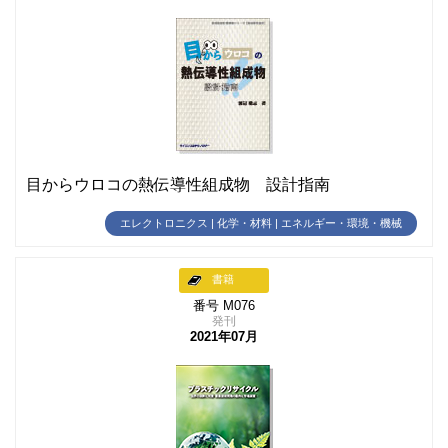
目からウロコの熱伝導性組成物 設計指南
エレクトロニクス | 化学・材料 | エネルギー・環境・機械
書籍
番号 M076
発刊
2021年07月