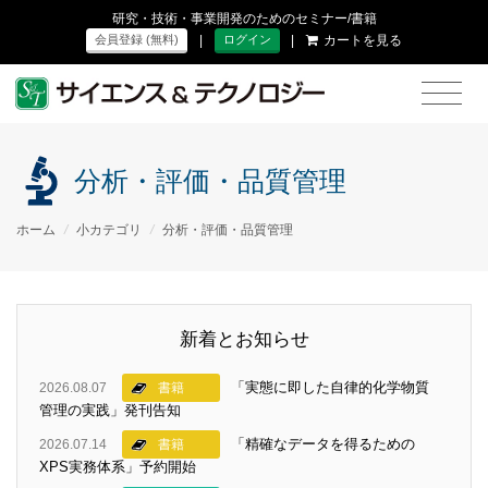
研究・技術・事業開発のためのセミナー/書籍
|
|
カートを見る
会員登録 (無料)
ログイン
分析・評価・品質管理
ホーム
/
小カテゴリ
/
分析・評価・品質管理
新着とお知らせ
「実態に即した自律的化学物質
2026.08.07
書籍
管理の実践」発刊告知
「精確なデータを得るための
2026.07.14
書籍
XPS実務体系」予約開始