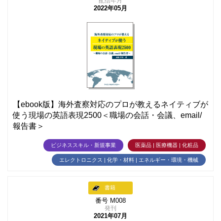
配信年月
2022年05月
【ebook版】海外査察対応のプロが教えるネイティブが
使う現場の英語表現2500＜職場の会話・会議、email/
報告書＞
ビジネススキル・新規事業
医薬品 | 医療機器 | 化粧品
エレクトロニクス | 化学・材料 | エネルギー・環境・機械
書籍
番号 M008
発刊
2021年07月