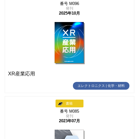
番号 M096
発刊
2025年10月
XR産業応用
エレクトロニクス | 化学・材料
書籍
番号 M085
発刊
2023年07月