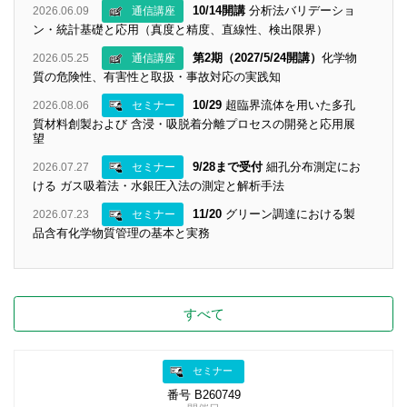
10/14開講
分析法バリデーショ
2026.06.09
通信講座
ン・統計基礎と応用（真度と精度、直線性、検出限界）
第2期（2027/5/24開講）
化学物
2026.05.25
通信講座
質の危険性、有害性と取扱・事故対応の実践知
10/29
超臨界流体を用いた多孔
2026.08.06
セミナー
質材料創製および 含浸・吸脱着分離プロセスの開発と応用展
望
9/28まで受付
細孔分布測定にお
2026.07.27
セミナー
ける ガス吸着法・水銀圧入法の測定と解析手法
11/20
グリーン調達における製
2026.07.23
セミナー
品含有化学物質管理の基本と実務
すべて
セミナー
番号 B260749