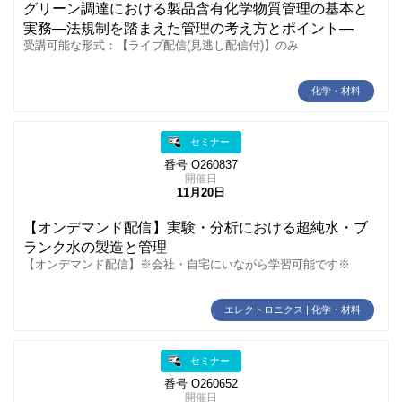
グリーン調達における製品含有化学物質管理の基本と
実務―法規制を踏まえた管理の考え方とポイント―
受講可能な形式：【ライブ配信(見逃し配信付)】のみ
化学・材料
セミナー
番号 O260837
開催日
11月20日
【オンデマンド配信】実験・分析における超純水・ブ
ランク水の製造と管理
【オンデマンド配信】※会社・自宅にいながら学習可能です※
エレクトロニクス | 化学・材料
セミナー
番号 O260652
開催日