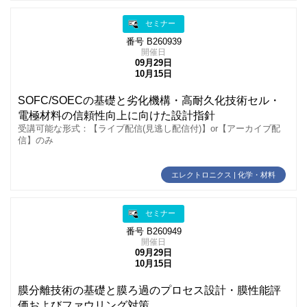
セミナー
番号 B260939
開催日
09月29日
10月15日
SOFC/SOECの基礎と劣化機構・高耐久化技術セル・
電極材料の信頼性向上に向けた設計指針
受講可能な形式：【ライブ配信(見逃し配信付)】or【アーカイブ配
信】のみ
エレクトロニクス | 化学・材料
セミナー
番号 B260949
開催日
09月29日
10月15日
膜分離技術の基礎と膜ろ過のプロセス設計・膜性能評
価およびファウリング対策