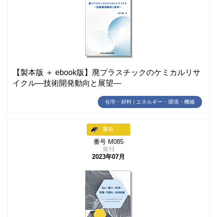
【製本版 ＋ ebook版】廃プラスチックのケミカルリサ
イクル―技術開発動向と展望―
化学・材料 | エネルギー・環境・機械
書籍
番号 M085
発刊
2023年07月