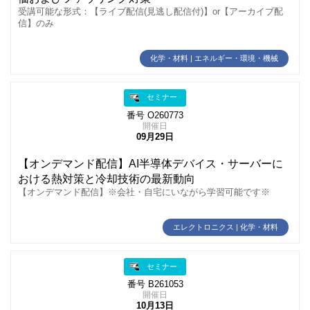
受講可能な形式：【ライブ配信(見逃し配信付)】or【アーカイブ配
信】のみ
化学・材料 | エネルギー・環境・機械
セミナー
番号 O260773
開催日
09月29日
【オンデマンド配信】AI半導体デバイス・サーバーに
おける熱対策と冷却技術の最新動向
【オンデマンド配信】※会社・自宅にいながら学習可能です※
エレクトロニクス | 化学・材料
セミナー
番号 B261053
開催日
10月13日