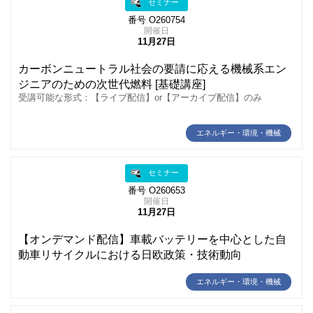
セミナー
番号 O260754
開催日
11月27日
カーボンニュートラル社会の要請に応える機械系エン
ジニアのための次世代燃料 [基礎講座]
受講可能な形式：【ライブ配信】or【アーカイブ配信】のみ
エネルギー・環境・機械
セミナー
番号 O260653
開催日
11月27日
【オンデマンド配信】車載バッテリーを中心とした自
動車リサイクルにおける日欧政策・技術動向
エネルギー・環境・機械