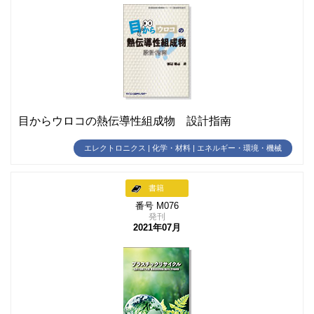
目からウロコの熱伝導性組成物 設計指南
エレクトロニクス | 化学・材料 | エネルギー・環境・機械
書籍
番号 M076
発刊
2021年07月