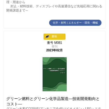
理・用途から
封止・材料技術、ディスプレイや高速通信など先端応用に関わる
開発課題まで～
化学・材料 | エネルギー・環境・機械
書籍
番号 M081
発刊
2023年02月
グリーン燃料とグリーン化学品製造―技術開発動向と
コスト―
グリーン水素/CO2回収/アンモニア合成/バイオメタン・LPG・エタ