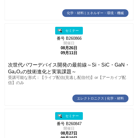
化学・材料 | エネルギー・環境・機械
セミナー
番号 B260866
開催日
08月26日
09月11日
次世代パワーデバイス開発の最前線～Si・SiC・GaN・
Ga₂O₃の技術進化と実装課題～
受講可能な形式：【ライブ配信(見逃し配信付)】or【アーカイブ配
信】のみ
エレクトロニクス | 化学・材料
セミナー
番号 B260847
開催日
08月27日