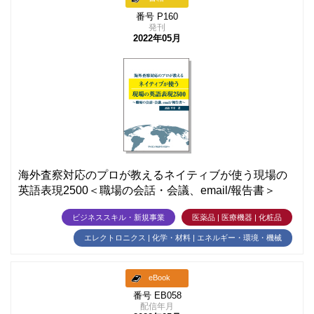
番号 P160
発刊
2022年05月
海外査察対応のプロが教えるネイティブが使う現場の
英語表現2500＜職場の会話・会議、email/報告書＞
ビジネススキル・新規事業
医薬品 | 医療機器 | 化粧品
エレクトロニクス | 化学・材料 | エネルギー・環境・機械
eBook
番号 EB058
配信年月