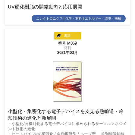
UV硬化樹脂の開発動向と応用展開
エレクトロニクス | 化学・材料 | エネルギー・環境・機械
書籍
番号 M069
発刊
2021年03月
小型化・集密化する電子デバイスを支える熱輸送・冷
却技術の進化と新展開
・小型化/高機能化する電子デバイスに求められるサーマルマネジメ
ント技術の進化
・ヒートパイプの/ 極薄化 / 自励振動型 / ループ型、 並列細管熱輸