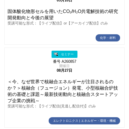
09月10日
固体酸化物形セルを用いたCO₂/H₂O共電解技術の研究
開発動向と今後の展望
受講可能な形式：【ライブ配信】or【アーカイブ配信】のみ
化学・材料
セミナー
番号 A260857
開催日
08月27日
＜今、なぜ世界で核融合エネルギーが注目されるの
か？＞核融合（フュージョン）発電、小型核融合炉技
術の基礎と課題～最新技術動向と核融合スタートアッ
プ企業の挑戦～
受講可能な形式：【ライブ配信(見逃し配信付)】のみ
エレクトロニクス | エネルギー・環境・機械