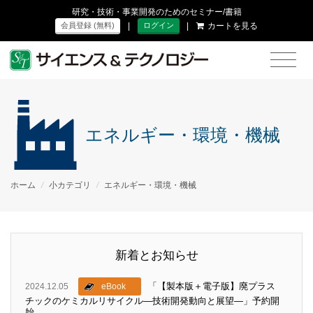
研究・技術・事業開発のためのセミナー/書籍
|
|
カートを見る
会員登録 (無料)
ログイン
エネルギー・環境・機械
ホーム
/
小カテゴリ
/
エネルギー・環境・機械
新着とお知らせ
「【製本版＋電子版】廃プラス
2024.12.05
eBook
チックのケミカルリサイクル―技術開発動向と展望―」予約開
始