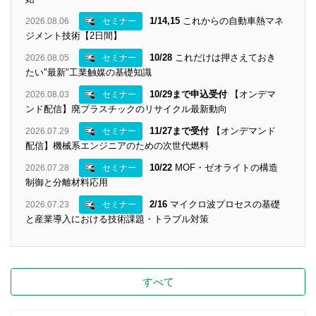
1/14,15
これからの自動車熱マネ
2026.08.06
セミナー
ジメント技術【2日間】
10/28
これだけは押さえておき
2026.08.05
セミナー
たい"最新"工業触媒の基礎知識
10/29まで申込受付
【オンデマ
2026.08.03
セミナー
ンド配信】廃プラスチックのリサイクル最新動向
11/27まで受付
【オンデマンド
2026.07.29
セミナー
配信】機械系エンジニアのための次世代燃料
10/22
MOF・ゼオライトの構造
2026.07.28
セミナー
制御と分離材料応用
2/16
マイクロ波プロセスの基礎
2026.07.23
セミナー
と産業導入における技術課題・トラブル対策
すべて