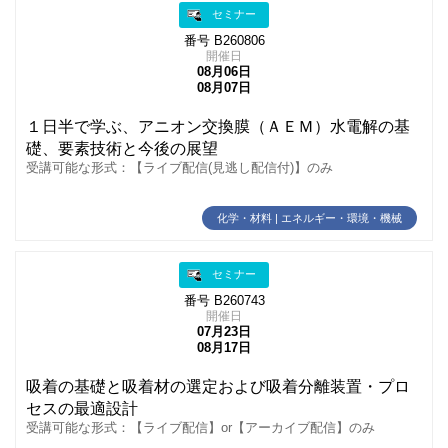
セミナー
番号 B260806
開催日
08月06日
08月07日
１日半で学ぶ、アニオン交換膜（ＡＥＭ）水電解の基
礎、要素技術と今後の展望
受講可能な形式：【ライブ配信(見逃し配信付)】のみ
化学・材料 | エネルギー・環境・機械
セミナー
番号 B260743
開催日
07月23日
08月17日
吸着の基礎と吸着材の選定および吸着分離装置・プロ
セスの最適設計
受講可能な形式：【ライブ配信】or【アーカイブ配信】のみ