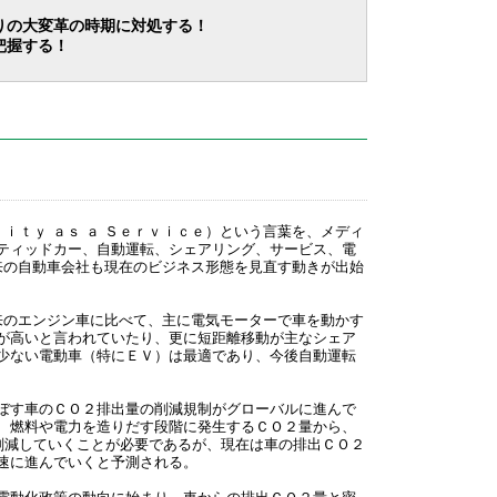
りの大変革の時期に対処する！
把握する！
ｉｔｙ ａｓ ａ Ｓｅｒｖｉｃｅ）という言葉を、メディ
ティッドカー、自動運転、シェアリング、サービス、電
来の自動車会社も現在のビジネス形態を見直す動きが出始
来のエンジン車に比べて、主に電気モーターで車を動かす
が高いと言われていたり、更に短距離移動が主なシェア
少ない電動車（特にＥＶ）は最適であり、今後自動運転
ぼす車のＣＯ２排出量の削減規制がグローバルに進んで
、燃料や電力を造りだす段階に発生するＣＯ２量から、
削減していくことが必要であるが、現在は車の排出ＣＯ２
速に進んでいくと予測される。