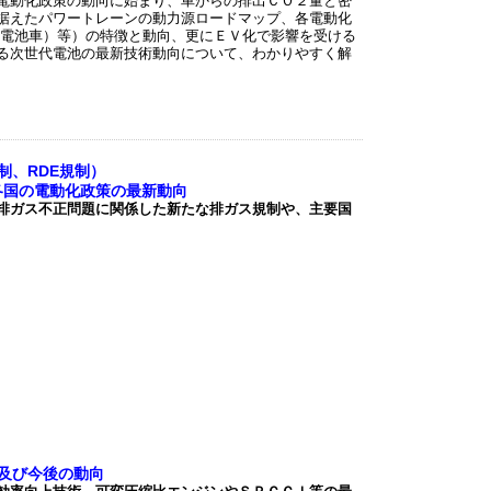
電動化政策の動向に始まり、車からの排出ＣＯ２量と密
据えたパワートレーンの動力源ロードマップ、各電動化
料電池車）等）の特徴と動向、更にＥＶ化で影響を受ける
る次世代電池の最新技術動向について、わかりやすく解
制、RDE規制）
策の最新動向
排ガス不正問題に関係した新たな排ガス規制や、主要国
及び今後の動向