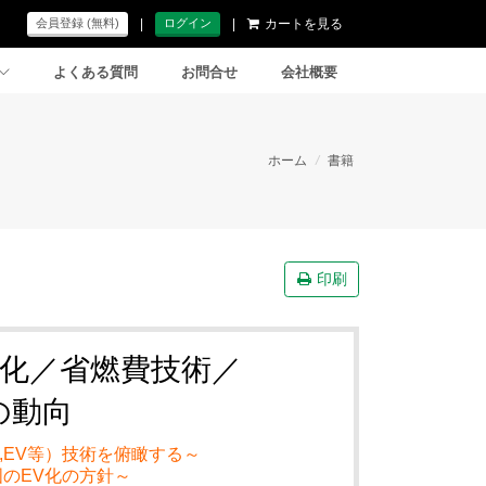
|
|
カートを見る
会員登録 (無料)
ログイン
よくある質問
お問合せ
会社概要
ホーム
/
書籍
印刷
化／省燃費技術／
の動向
V,EV等）技術を俯瞰する～
のEV化の方針～