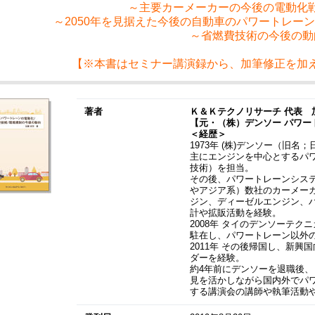
～主要カーメーカーの今後の電動化
～2050年を見据えた今後の自動車のパワートレー
～省燃費技術の今後の動
【※本書はセミナー講演録から、加筆修正を加
著者
Ｋ＆Ｋテクノリサーチ 代表 
【元・（株）デンソー パワー
＜経歴＞
1973年 (株)デンソー（旧名
主にエンジンを中心とするパ
技術）を担当。
その後、パワートレーンシス
やアジア系）数社のカーメー
ジン、ディーゼルエンジン、
計や拡販活動を経験。
2008年 タイのデンソーテ
駐在し、パワートレーン以外
2011年 その後帰国し、新
ダーを経験。
約4年前にデンソーを退職後
見を活かしながら国内外でパ
する講演会の講師や執筆活動