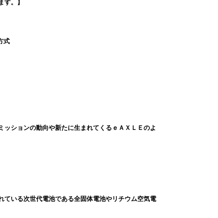
ます。】
方式
ミッションの動向や新たに生まれてくるｅＡＸＬＥのよ
れている次世代電池である全固体電池やリチウム空気電