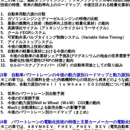
【※この章では、過給ダウンサイジング、アトキンソンサイクル等の現在の熱
新技術の特徴、将来の熱効率向上のロードマップ、今後注目される軽量化素材
1. 自動車用動力源の分類
2. ガソリンエンジンとディーゼルエンジンの特徴の比較
3. 最新の燃費向上技術（熱効率向上技術と軽量化素材）の動向
4. 高膨張比サイクル（アトキンソンサイクル/ミラーサイクル）
5. クールドEGRシステム
. 可変動弁系バルブタイミング制御システム（Variable Valve Timing）
7. アイドルストップシステム
8. 今後の燃費向上技術の動向
9. 自動車の軽量化素材における今後の動向
10. 今後の自動車の各素材シェア予測及びマグネシウムの地金の世界需要
11. 熱硬化性/熱可塑性CFRPの特徴と動向
12. セルロースナノファイバー（CNF）の自動車用途としての取り組み
第3章 自動車パワートレーンの今後の動力源別ロードマップと動力源別のWell
【※この章では、化石燃料を使った内燃機関中心の現在から将来どのような総
燃料の動向、各動力源別のＷｅｌｌ ｔｏ Ｗｈｅｅｌ ＣＯ２の比較について解
1. 世界のパワートレーン別台数予測
2. 今後のEV展開予測
. 今後の動力源別Well to Wheel（W-t-W） CO2量の動向
4. MaaSと自動運転による販売台数への影響予測
5. 今後のパワートレーン別ロードマップ（まとめ）
第4章 パワートレーンの電動化技術の特徴と主要カーメーカーの電動化
【※この章では、４８ＶＭＨＥＶ、ＦＨＥＶ、ＰＨＥＶ、ＢＥＶ（電気自動車