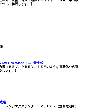
効率向上技術、可変圧縮比エンジンやＳＰＣＣＩ等の最
について解説します。】
予測
 to Wheel CO2量比較
力源（ＨＥＶ、ＰＨＥＶ、ＢＥＶのような電動化や代替
説します。】
戦略
）、レンジエクステンダーＥＶ、ＦＣＶ（燃料電池車）