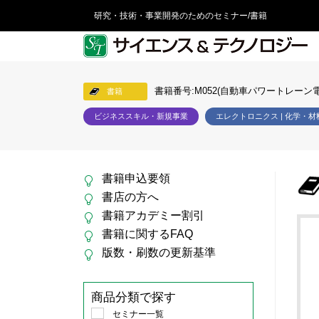
研究・技術・事業開発のためのセミナー/書籍
書籍番号:M052(自動車パワートレーン
書籍
ビジネススキル・新規事業
エレクトロニクス | 化学・材
書籍申込要領
書店の方へ
書籍アカデミー割引
書籍に関するFAQ
版数・刷数の更新基準
商品分類で探す
セミナー一覧