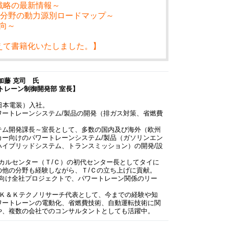
戦略の最新情報～
ン分野の動力源別ロードマップ～
向～
えて書籍化いたしました。】
加藤 克司 氏
トレーン制御開発部 室長】
；日本電装）入社。
ワートレーンシステム/製品の開発（排ガス対策、省燃費
テム開発課長～室長として、多数の国内及び海外（欧州
カー向けのパワートレーンシステム/製品（ガソリンエン
ハイブリッドシステム、トランスミッション）の開発/設
クニカルセンター（Ｔ/Ｃ）の初代センター長としてタイに
の他の分野も経験しながら、Ｔ/Ｃの立ち上げに貢献。
興国向け全社プロジェクトで、パワートレーン関係のリー
、Ｋ＆Ｋテクノリサーチ代表として、今までの経験や知
ワートレーンの電動化、省燃費技術、自動運転技術に関
や、複数の会社でのコンサルタントとしても活躍中。