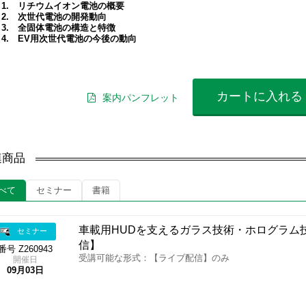
1. リチウムイオン電池の概要
2. 次世代電池の開発動向
3. 全固体電池の構造と特徴
4. EV用次世代電池の今後の動向
カートに入れる
案内パンフレット
連商品
べて
セミナー
書籍
車載用HUDを支えるガラス技術・ホログラム
セミナー
信】
番号 Z260943
受講可能な形式：【ライブ配信】のみ
開催日
09月03日