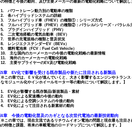
等の特徴と今後の動向、及び主要メーカーの最新の電動化戦略について解説し
1. パワートレーン動力別の電動車の種類
2. 各ハイブリッドシステムの詳細
3. フルハイブリッド車（FHEV）の種類①：シリーズ方式
4. フルハイブリッド車（FHEV）の種類②：パラレル/シリーズ・パラレル
5. プラグインハイブリッド（PHV）
6. 二次電池搭載の電気自動車（BEV）
7. 世界の充電規格の種類と普及状況
8. レンジエクステンダーEV（BEVx）
. 燃料電池車（FCV：Fuel Cell Vehicle）
10. 主な国内のカーメーカーの今後の電動化戦略の最新情報
11. 海外のカーメーカーの電動化戦略
12. 主要サプライヤーのEV及び電動化戦略
第5章 EV化で影響を受ける既存製品や新たに注目される新製品
【※この章では、ＥＶ化が進んでいくと、大きく影響するエンジンやトランス
うなモジュール化やインホイールモーター等の動向について解説します。】
1. EV化が影響する既存製品/新規製品・素材
2. EV化による変速機の今後の動向
3. EV化による空調システムの今後の動向
4. EV化によって注目される新素材の動向
第6章 今後の電動化普及のカギとなる次世代電池の最新技術動向
【※この章では、現在主流であるリチウムイオン電池の問題と現在最も注目さ
池の特徴と課題、将来の車載電池のロードマップについて解説します。】