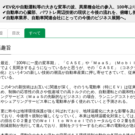
EV化や自動運転等の大きな変革の波、異業種会社の参入、100年ぶ
自動車の心臓部、パワトレ周辺技術の現状と今後の流れを、俯瞰し
自動車業界、自動車関連会社にとっての今後のビジネス展開へ。
旨
目次
すべて
籍趣旨
最近、「100年に一度の変革期」、「ＣＡＳＥ」や「ＭａａＳ」（Ｍｏｂｉｌ
アでよく見聞きするようになっているかと思うが、その「ＣＡＳＥ」（コネク
動化）という4つの新しい技術の潮流が自動車産業に押し寄せてきていて、従
めている。
この4つの新技術はお互いに関連が深く、そのうち電動車（特にＥＶ）は従
ため、制御の応答性の良さや低速域での高トルクのため、自動運転との親和性
リングサービス（ＭａａＳの先駆的なビジネス）の場合、ランニングコストが
車やシェアリングサービス車にも電動車が多く使われていくと予測される。
更に昨今は地球環境保護が強く叫ばれており、地球温暖化に大きな影響を及
きており、今後増々規制が厳しくなっていく。本来は地球温暖化対策としては
車の排出ＣＯ２量までのＷｅｌｌ ｔｏ ＷｈｅｅｌでのトータルなＣＯ２量を
量削減規制が先行して進んでおり、規制をクリヤーするために車の電動化が急