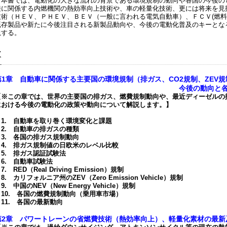
本書では、電動化の大きな流れの背景である環境規制の動向や各国の今後の
接に関係する内燃機関の熱効率向上技術や、車の軽量化技術、更には将来を見
技術（ＨＥＶ、ＰＨＥＶ、ＢＥＶ（一般に言われる電気自動車）、ＦＣＶ(燃
既存製品や新たに今後注目される新製品動向や、今後の電動化普及のキーとな
説する。
次
第1章 自動車に関係する主要国の環境規制（排ガス、CO2規制、ZEV規
今後の動向と各国の電動化政
【※この章では、世界の主要国の排ガス、燃費規制動向や、最近ディーゼルの
における今後の電動化の政策や動向について解説します。】
1. 自動車を取り巻く環境変化と課題
2. 自動車の排ガスの種類
3. 各国の排ガス規制動向
4. 排ガス規制値の日欧米のレベル比較
5. 排ガス認証試験法
6. 自動車試験法
. RED（Real Driving Emission）規制
. カリフォルニア州のZEV（Zero Emission Vehicle）規制
. 中国のNEV（New Energy Vehicle）規制
10. 各国の燃費規制動向（乗用車市場）
11. 各国の最新動向
第2章 パワートレーンの省燃費技術（熱効率向上）、軽量化素材の最新