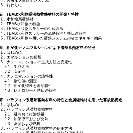
4．実用化を目指すシステム
5．おわりに
2節 TBAB水和物系潜熱蓄熱材料の開発と特性
1．水和物系蓄熱材
2．TBAB水和物の特徴
3．TBAB水和物スラリーの生成方法
4．TBAB水和物スラリーの流動特性と熱伝達特性
5．TBAB水和物を用いた蓄熱システムの省エネルギー効果
3節 相変化ナノエマルションによる潜熱蓄熱材料の開発
1．はじめに
2．エマルションの種類
3．ナノエマルションの生成方法と安定性
3.1 生成方法
3.2 安定性
4．ナノエマルションの諸特性
4.1 物性値の測定
4.2 相変化特性と蓄熱特性
4.3 レオロジーと熱伝達特性
4節 パラフィン系潜熱蓄熱材料の特性と金属繊維材を用いた蓄放熱促進
1．はじめに
2．パラフィン系潜熱蓄熱材料
2.1 融点および潜熱量
2.2 熱伝導率および比熱
2.3 密度および粘度
3．パラフィン系潜熱蓄熱材料の使用方法