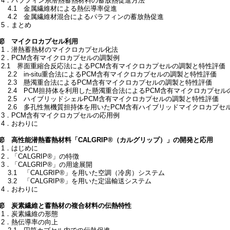
4．パラフィン系潜熱蓄熱材料の蓄放熱促進方法
4.1 金属繊維材による熱伝導率促進
4.2 金属繊維材混合によるパラフィンの蓄放熱促進
5．まとめ
5節 マイクロカプセル利用
1．潜熱蓄熱材のマイクロカプセル化法
2．PCM含有マイクロカプセルの調製例
2.1 界面重縮合反応法によるPCM含有マイクロカプセルの調製と特性評価
2.2 in-situ重合法によるPCM含有マイクロカプセルの調製と特性評価
2.3 懸濁重合法によるPCM含有マイクロカプセルの調製と特性評価
2.4 PCM担持体を利用した懸濁重合法によるPCM含有マイクロカプセル
2.5 ハイブリッドシェルPCM含有マイクロカプセルの調製と特性評価
2.6 多孔性無機質担持体を用いたPCM含有ハイブリッドマイクロカプセ
3．PCM含有マイクロカプセルの応用例
4．おわりに
6節 高性能潜熱蓄熱材料「CALGRIP®（カルグリップ）」の開発と応用
1．はじめに
．「CALGRIP®」の特徴
3．「CALGRIP®」の用途展開
3.1 「CALGRIP®」を用いた空調（冷房）システム
3.2 「CALGRIP®」を用いた定温輸送システム
4．おわりに
7節 炭素繊維と蓄熱材の複合材料の伝熱特性
1．炭素繊維の形態
2．熱伝導率の向上