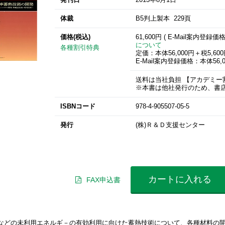
体裁
B5判上製本 229頁
価格(税込)
61,600円 ( E-Mail案内登録価
について
各種割引特典
定価：本体56,000円＋税5,60
E-Mail案内登録価格：本体56,0
送料は当社負担 【アカデ
※本書は他社発行のため、書
ISBNコード
978-4-905507-05-5
発行
(株)Ｒ＆Ｄ支援センター
カートに入れる
FAX申込書
などの未利用エネルギ－の有効利用に向けた蓄熱技術について、各種材料の