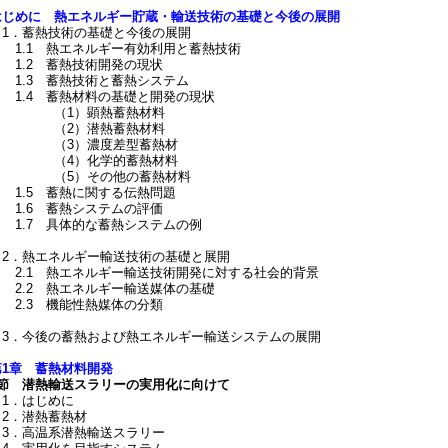
はじめに
熱エネルギー貯蔵・輸送技術の基礎と今後の展開
1．蓄熱技術の基礎と今後の展開
1.1 熱エネルギー有効利用と蓄熱技術
1.2 蓄熱技術開発の現状
1.3 蓄熱技術と蓄熱システム
1.4 蓄熱材料の基礎と開発の現状
（1）顕熱蓄熱材料
（2）潜熱蓄熱材料
（3）濃度差型蓄熱材
（4）化学的蓄熱材料
（5）その他の蓄熱材料
1.5 蓄熱に関する伝熱問題
1.6 蓄熱システムの評価
1.7 具体的な蓄熱システムの例
2．熱エネルギー輸送技術の基礎と展開
2.1 熱エネルギー輸送技術開発に対する社会的背景
2.2 熱エネルギー輸送媒体の基礎
2.3 機能性熱媒体の分類
3．今後の蓄熱および熱エネルギー輸送システムの展開
第1章 蓄熱材料開発
1節 潜熱輸送スラリーの実用化に向けて
1．はじめに
2．潜熱蓄熱材
3．高温系潜熱輸送スラリー