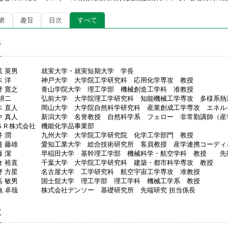
者
趣旨
目次
すべて
者
葉 英男
就実大学・就実短期大学 学長
木 洋
神戸大学 大学院工学研究科 応用化学専攻 教授
野 寛之
青山学院大学 理工学部 機械創造工学科 准教授
 耕二
弘前大学 大学院理工学研究科 知能機械工学専攻 多様系熱
木 直人
岡山大学 大学院自然科学研究科 産業創成工学専攻 エネル
中 真人
新潟大学 名誉教授 自然科学系 フェロー 非常勤講師（産
ＳＲ株式会社
機能化学品事業部
井 潤
九州大学 大学院工学研究院 化学工学部門 教授
邉 藤雄
愛知工業大学 総合技術研究所 客員教授 産学連携コーディ
藤 潔
早稲田大学 基幹理工学部 機械科学・航空学科 教授 先
倉 裕直
千葉大学 大学院工学研究科 建築・都市科学専攻 教授
野 方星
名古屋大学 工学研究科 航空宇宙工学専攻 准教授
高 敏男
国士舘大学 理工学部 理工学科 機械工学系 教授
施 卓哉
株式会社デンソー 基礎研究所 先端研究 担当係長
次