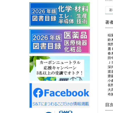
著
著
稲
鈴
熊
麓
春
田
Ｊ
深
渡
齋
小
長
大
布
目