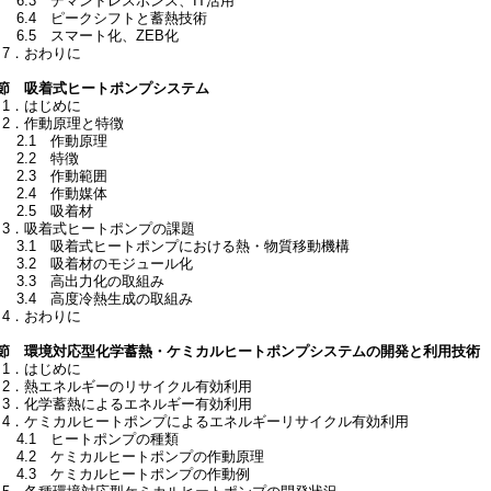
6.3 デマンドレスポンス、IT活用
6.4 ピークシフトと蓄熱技術
6.5 スマート化、ZEB化
7．おわりに
2節 吸着式ヒートポンプシステム
1．はじめに
2．作動原理と特徴
2.1 作動原理
2.2 特徴
2.3 作動範囲
2.4 作動媒体
2.5 吸着材
3．吸着式ヒートポンプの課題
3.1 吸着式ヒートポンプにおける熱・物質移動機構
3.2 吸着材のモジュール化
3.3 高出力化の取組み
3.4 高度冷熱生成の取組み
4．おわりに
3節 環境対応型化学蓄熱・ケミカルヒートポンプシステムの開発と利用技術
1．はじめに
2．熱エネルギーのリサイクル有効利用
3．化学蓄熱によるエネルギー有効利用
4．ケミカルヒートポンプによるエネルギーリサイクル有効利用
4.1 ヒートポンプの種類
4.2 ケミカルヒートポンプの作動原理
4.3 ケミカルヒートポンプの作動例