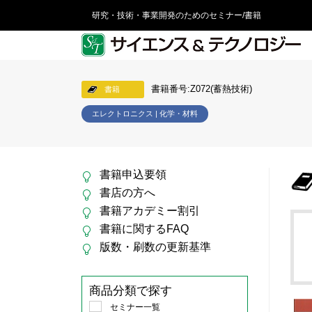
研究・技術・事業開発のためのセミナー/書籍
書籍番号:Z072(蓄熱技術)
書籍
エレクトロニクス | 化学・材料
書籍申込要領
書店の方へ
書籍アカデミー割引
書籍に関するFAQ
版数・刷数の更新基準
商品分類で探す
セミナー一覧