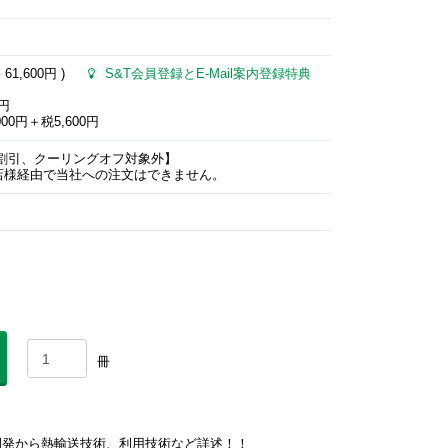
格
61,600円
)
S&T会員登録とE-Mail案内登録特典
0円
00円＋税5,600円
ミー割引、クーリングオフ対象外】
店様経由で当社への注文はできません。
冊
開発から熱輸送技術、利用技術など詳述！！