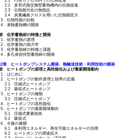
2.1 円筒カプセル内での伝熱促進
2.2 多管式熱交換型蓄熱槽内の伝熱促進
2.3 伝熱面付近の熱抵抗
2.4 炭素繊維クロスを用いた伝熱面拡大
3．伝熱性能の比較
4．潜熱蓄熱槽の開発
8節 化学蓄熱材の特徴と開発
1．化学蓄熱の原理
2．化学蓄熱の熱力学
3．化学蓄熱材の特徴と課題
4．多孔体担持型蓄熱材の開発
第2章 ヒートポンプシステム開発、熱輸送技術・利用技術の開発
1節 ヒートポンプの原理と高性能化および最新開発動向
1．はじめに
2．ヒートポンプの動作原理と効率の定義
2.1 圧縮式ヒートポンプ
2.2 吸収式ヒートポンプ
3．ヒートポンプの種類
3.1 圧縮式ヒートポンプ
4．ヒートポンプの高性能化
5．ヒートポンプの最新開発動向
5.1 圧縮式要素技術
5.2 吸収式
6．今後の展開
6.1 未利用エネルギー、再生可能エネルギーの活用
6.2 ヒートポンプの用途拡大