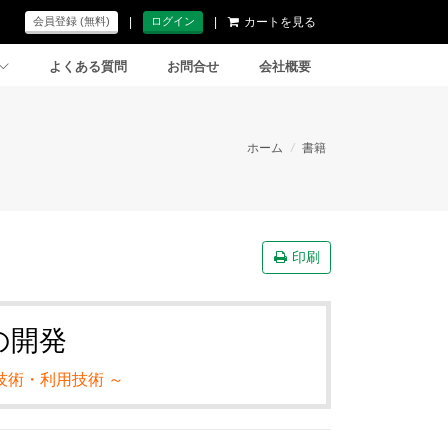
|
|
カートを見る
会員登録 (無料)
ログイン
よくある質問
お問合せ
会社概要
ホーム
/
書籍
印刷
の開発
技術・利用技術 ～