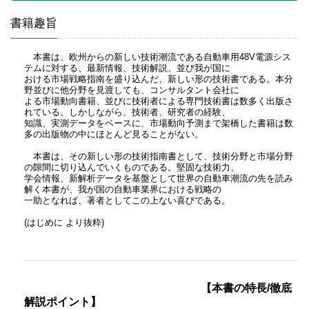
書籍趣旨
本書は、欧州からの新しい技術潮流である自動車用48V電源シス
テムに対する、最新情報、技術解説、並び我が国に
おける市場戦略指南を盛り込んだ、新しい形の技術書である。本分
野並びに他分野を見渡しても、コンサルタント会社に
よる市場動向書籍、並びに技術者による専門技術書は数多く出版さ
れている。しかしながら、技術者、研究者の経験、
知識、実測データをベースに、市場動向予測まで架橋した書籍は数
多の出版物の中にほとんど見ることがない。
本書は、その新しい形の技術指南書として、技術分野と市場分野
の隙間に切り込んでいくものである。堅固な技術力、
学会情報、新解析データを基盤として世界の自動車潮流の先を読み
解く本書が、我が国の自動車業界における戦略の
一助となれば、著者としてこの上ない喜びである。
(はじめに より抜粋)
【本書の特長/徹底
解説ポイント】