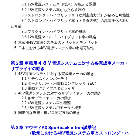
3.1 12V電源システム車（従来）が抱える課題
3.2 48V電源システム車がもたらす利点
3.3 ストロング・ハイブリッド車（欧州主流方式）が秘める可能性
3.4 ストロング・ハイブリッド車（トヨタ方式）の高電圧化の狙い
と今後
3.5 プラグイン・ハイブリッド車の思惑
3.6 12V電源マイルド・ハイブリッド車の戦略
4. 車載用48V電源システムのメリットとデメリット
5. 日本における48V電源システム車の市場可能性
４８Ｖ
第２章 車載用
電源システムに対する各完成車メーカ・
サプライヤの動き
1. 48V電源システムに対する完成車メーカの動き
1.1 リチウムイオンバッテリ
1.2 ターボサポート用電動コンプレッサ（EC）
1.3 電動アクティブスタビライザ
2. 48V電源システムに対するサプライヤメーカの動き
2.1 各サプライヤメーカの動き
2.2 48V電源システム車の種類
2.3 48V電源システム用モータの概要
3. 国際的な燃費・排ガス測定方法の動き
第３章 アウディA3 Sportback e-tron試乗記
（欧州における48V電源システム車とストロング・ハ