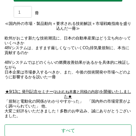
冊
≪国内外の市場・製品動向＋要求される技術解説＋市場戦略指南を盛り
込んだ一冊≫
欧州がおこす新たな技術潮流に、日本の自動車産業はどう立ち向かって
いくべきか
48Vシステムは、ますます厳しくなっていくCO
排気量規制に、本当に
2
貢献するのか
48Vシステムではどのくらいの燃費改善効果があるかを
具体的に
検証し
ながら
日本企業は市場参入するべきか、また、今後の技術開発や市場へどのよ
うに影響するかを説いた一冊
★9/13に 発刊記念セミナー
(おおむね本書と同様の内容)
を開催いたしまし
た★
「規制と電動化の関係がわかりやすかった」 「国内外の市場背景がよ
く調べられていた」 他、
大変ご好評をいただきました！多数のお申込み、誠にありがとうござい
ました。
すべて