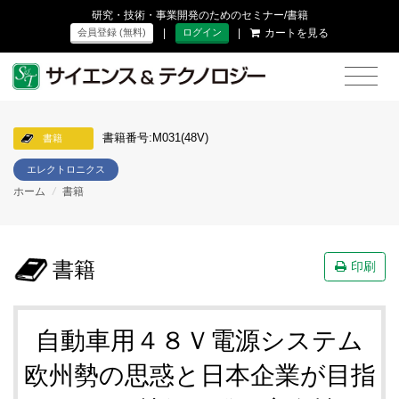
研究・技術・事業開発のためのセミナー/書籍
|
|
カートを見る
会員登録 (無料)
ログイン
書籍番号:M031(48V)
書籍
エレクトロニクス
ホーム
/
書籍
書籍
印刷
自動車用４８Ｖ電源システム
欧州勢の思惑と日本企業が目指