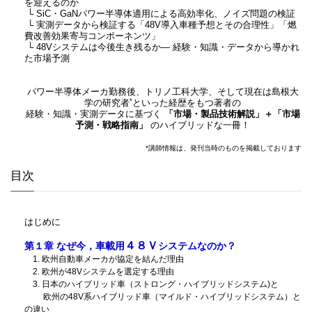
を迎えるのか
└
SiC・GaNパワー半導体適用による高効率化、ノイズ問題の検証
└
実測データから検証する「48V導入車種予想とその合理性」「燃
費改善効果寄与コンポーネンツ」
└
48Vシステムは今後生き残るか― 経験・知識・データから導かれ
た市場予測
パワー半導体メーカ勤務後、トリノ工科大学、そして現在は島根大
*
学の研究者
といった経歴をもつ著者の
経験・知識・実測データに基づく
「市場・製品技術解説」＋「市場
予測・戦略指南」
のハイブリッドな一冊！
*講師情報は、発刊当時のものを掲載しております
目次
はじめに
４８Ｖ
第１章 なぜ今，車載用
システムなのか？
1. 欧州自動車メーカが協定を結んだ理由
2. 欧州が48Vシステムを選定する理由
3. 日本のハイブリッド車（ストロング・ハイブリッドシステム)と
欧州の48V系ハイブリッド車（マイルド・ハイブリッドシステム）と
の違い