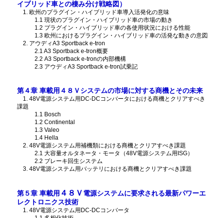
イブリッド車との棲み分け戦略図）
1. 欧州のプラグイン・ハイブリッド車導入活発化の意味
1.1 現状のプラグイン・ハイブリッド車の市場の動き
1.2 プラグイン・ハイブリッド車の各使用状況における性能
1.3 欧州におけるプラグイン・ハイブリッド車の活発な動きの意図
2. アウディA3 Sportback e-tron
2.1 A3 Sportback e-tron概要
2.2 A3 Sportback e-tronの内部機構
2.3 アウディA3 Sportback e-tron試乗記
第４章 車載用４８Ｖ
システムの市場に対する商機とその未来
1. 48V電源システム用DC-DCコンバータにおける商機とクリアすべき
課題
1.1 Bosch
1.2 Continental
1.3 Valeo
1.4 Hella
2. 48V電源システム用補機類における商機とクリアすべき課題
2.1 大容量オルタネータ・モータ（48V電源システム用ISG）
2.2 ブレーキ回生システム
3. 48V電源システム用バッテリにおける商機とクリアすべき課題
４８Ｖ
第５章 車載用
電源システムに要求される最新パワーエ
レクトロニクス技術
1. 48V電源システム用DC-DCコンバータ