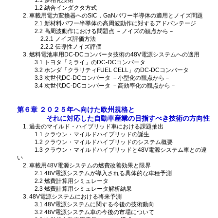
1.1 多相化技術
1.2 結合インダクタ方式
2. 車載用電力変換器へのSiC，GaNパワー半導体の適用とノイズ問題
2.1 新材料パワー半導体の高周波動作に対するアドバンテージ
2.2 高周波動作における問題点 －ノイズの観点から－
2.2.1 ノイズ評価方法
2.2.2 伝導性ノイズ評価
3. 燃料電池車用DC-DCコンバータ技術の48V電源システムへの適用
3.1 トヨタ「ミライ」のDC-DCコンバータ
3.2 ホンダ「クラリティFUEL CELL」のDC-DCコンバータ
3.3 次世代DC-DCコンバータ －小型化の観点から－
3.4 次世代DC-DCコンバータ －高効率化の観点から－
第６章 ２０２５年へ向けた欧州規格と
それに対応した自動車産業の目指すべき技術の方向性
1. 過去のマイルド・ハイブリッド車における課題抽出
1.1 クラウン・マイルドハイブリッドの誕生
1.2 クラウン・マイルドハイブリッドのシステム概要
1.3 クラウン・マイルドハイブリッドと48V電源システム車との違
い
2. 車載用48V電源システムの燃費改善効果と限界
2.1 48V電源システムが導入される具体的な車種予測
2.2 燃費計算用シミュレータ
2.3 燃費計算用シミュレータ解析結果
3. 48V電源システムにおける将来予測
3.1 48V電源システムに関する今後の技術動向
3.2 48V電源システム車の今後の市場について