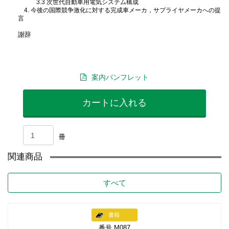
3.3 次世代自動車用電気システム構成
4. 今後の国際競争激化に対する完成車メーカ，サプライヤメーカへの提
言
謝辞
案内パンフレット
カートに入れる
冊
関連商品
すべて
書籍
番号 M087