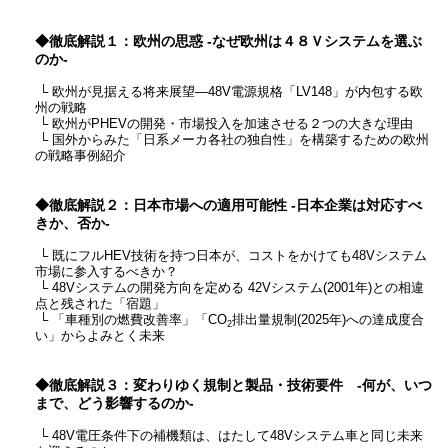
◆徹底解説１：欧州の思惑 -なぜ欧州は４８Ｖシステムを選ぶ
のか-
└ 欧州が見据える将来展望―48V電源規格「LV148」が内包する欧
州の戦略
└ 欧州がPHEVの開発・市場投入を加速させる
２つの
大きな理由
└ 国外からみた「日系メーカ各社の独自性」を構築するための欧州
の戦略事例紹介
◆徹底解説２：日本市場への適用可能性 -日本企業は対応すべ
きか、否か-
└
既にフルHEV技術を持つ日本が、コストをかけても48Vシステム
市場に参入するべきか？
└
48Vシステムの開発方向を定める 42Vシステム(2001年)との相違
点と残された「宿題」
└ 「車種別の燃費改善率」「CO
排出量規制(2025年)への達成度合
2
い」からよみとく未来
◆徹底解説３：変わりゆく規制と製品・技術要件 -何が、いつ
まで、どう影響するのか-
└ 48V電圧条件下の補機類は、はたして48Vシステム車と同じ未来