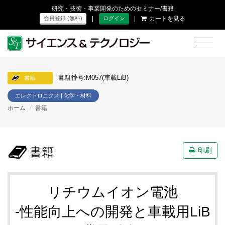
研究・技術・事業開発のためのセミナー/書籍
|
|
カートを見る
会員登録 (無料)
ログイン
書籍番号:M057(車載LiB)
書籍
エレクトロニクス | 化学・材料
ホーム
/
書籍
書籍
印刷
リチウムイオン電池
-性能向上への開発と車載用LiB