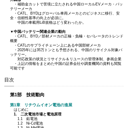
・補助金カットで苦境に立たされる中国ローカルEVメーカ・バッ
テリーメーカ
・CATL、BYDはグローバル車両メーカとのビジネスに移行、安
全・信頼性基準の向上が必須に。
中国の車載用LiB規格はどう変わったか。
▼中国バッテリー関連企業の動向
・CATL、BYD／部材メーカの正極・負極・セパレータのトレンド
概要
・CATLのサプライチェーン上にある中国部材メーカ
・2025年には35万トンとも予想される、中国のリサイクル対象バ
ッテリー。
対応政策の状況とリサイクル＆リユースの管理体制、参画企業
・上記の情報をまとめた中国の証券会社や調査機関の資料も閲覧
可能です
目次
第1部 技術動向
第1章 リチウムイオン電池の進展
はじめに
1. 二次電池市場と電池原理
1.1 鉛電池
1.2 Ni-Cd電池