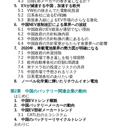
4.3 日韓LIBメーカーの巻き返しなるか？
5. EVが減速する中国，加速する欧州
5.1 VW社の抜きんでた電動化投資
5.2 日系各社に迫るEV戦略
5.3 新規参入組によるEV市場のさらなる激化
6. 中国NEV規制改訂による業界への波紋
6.1 中国政府のEV政策が適切でない理由
6.2 中国政府の方針転換内容
6.3 中国政府の方針転換の裏にあるもの
6.4 中国政府の方針変更がもたらす各業界への影響
7. 2020年，車載電池業界の勢力図が明確になる
7.1 中国政府の外資排除
7.2 中国市場で巻き返しを狙う韓国勢
7.3 欧州自動車各社の巨額LIB調達
7.4 米テスラ社の投資とリスクの共存
7.5 中国市場で予想されるリスク
7.6 日系電池各社のありたい姿
8. ノーベル化学賞に輝いたリチウムイオン電池
第2章 中国のバッテリー関連企業の動向
はじめに
1. 中国EVトレンド概観
2. 中国バッテリーメーカーの動向
3. 中国EV部材メーカートレンド
3.1 CATL社のエコシステム
4. 中国のバッテリーリサイクルトレンド
おわりに