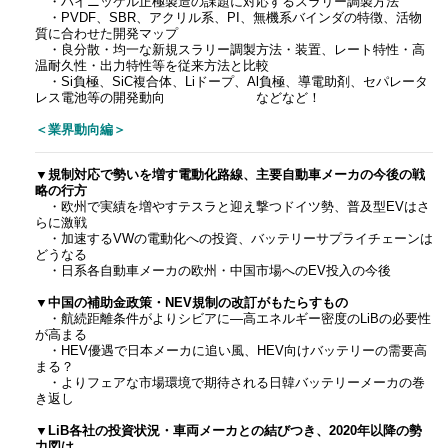
・ハイニッケル正極製造の課題に対応するスラリー調製方法
・PVDF、SBR、アクリル系、PI、無機系バインダの特徴、活物
質に合わせた開発マップ
・良分散・均一な新規スラリー調製方法・装置、レート特性・高
温耐久性・出力特性等を従来方法と比較
・Si負極、SiC複合体、Liドープ、Al負極、導電助剤、セパレータ
レス電池等の開発動向 などなど！
＜業界動向編＞
▼規制対応で勢いを増す電動化路線、主要自動車メーカの今後の戦
略の行方
・欧州で実績を増やすテスラと迎え撃つドイツ勢、普及型EVはさ
らに激戦
・加速するVWの電動化への投資、バッテリーサプライチェーンは
どうなる
・日系各自動車メーカの欧州・中国市場へのEV投入の今後
▼中国の補助金政策・NEV規制の改訂がもたらすもの
・航続距離条件がよりシビアに―高エネルギー密度のLiBの必要性
が高まる
・HEV優遇で日本メーカに追い風、HEV向けバッテリーの需要高
まる？
・よりフェアな市場環境で期待される日韓バッテリーメーカの巻
き返し
▼LiB各社の投資状況・車両メーカとの結びつき、2020年以降の勢
力図は