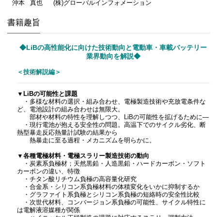
沖本
真也
(株)グローバルインフォメーション
書籍趣旨
◆LiBの高性能化に向けた技術動向と電動車・車載バッテリー
業界動向を解説◆
＜技術解説編＞
▼LiBの可能性と課題
・多様な材料の選択・組み合わせ、電極製造技術や充放電条件な
ど、電池設計の組み合わせは無限大。
部材や材料の特性を理解しつつ、LiBの可能性を拡げるために―
・現行電池が抱える安全性の問題。高温下でのサイクル劣化、断
熱型暴走反応熱量計試験の結果から
熱暴走に至る過程・メカニズムを明らかに。
▼各種電極材料・電極スラリー製造技術の動向
・炭素系負極材；天然黒鉛・人造黒鉛・ハードカーボン・ソフト
カーボンの違い、特徴
・チタン酸リチウム負極の高容量化研究
・合金系・シリコン系負極材料の体積変化をいかに抑制するか
・グラファイト系負極とシリコン系負極の短絡時の安全性比較
・次世代材料、コンバージョン系負極の可能性、サイクル特性に
は電解液溶媒種が関係