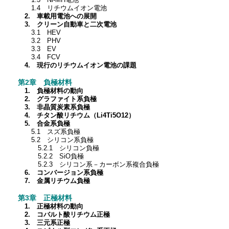
1.3 Ni-MH電池
1.4 リチウムイオン電池
2. 車載用電池への展開
3. クリーン自動車と二次電池
3.1 HEV
3.2 PHV
3.3 EV
3.4 FCV
4. 現行のリチウムイオン電池の課題
第2章 負極材料
1. 負極材料の動向
2. グラファイト系負極
3. 非晶質炭素系負極
4. チタン酸リチウム（Li4Ti5O12）
5. 合金系負極
5.1 スズ系負極
5.2 シリコン系負極
5.2.1 シリコン負極
5.2.2 SiO負極
5.2.3 シリコン系－カーボン系複合負極
6. コンバージョン系負極
7. 金属リチウム負極
第3章 正極材料
1. 正極材料の動向
2. コバルト酸リチウム正極
3. 三元系正極