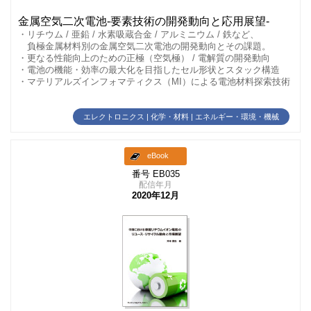
金属空気二次電池-要素技術の開発動向と応用展望-
・リチウム / 亜鉛 / 水素吸蔵合金 / アルミニウム / 鉄など、
負極金属材料別の金属空気二次電池の開発動向とその課題。
・更なる性能向上のための正極（空気極） / 電解質の開発動向
・電池の機能・効率の最大化を目指したセル形状とスタック構造
・マテリアルズインフォマティクス（MI）による電池材料探索技術
エレクトロニクス | 化学・材料 | エネルギー・環境・機械
eBook
番号 EB035
配信年月
2020年12月