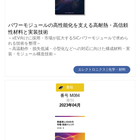
パワーモジュールの高性能化を支える高耐熱・高信頼
性材料と実装技術
～xEV向けに採用・市場が拡大するSiCパワーモジュールで求めら
れる技術を整理～
～高温動作・損失低減・小型化などへの対応に向けた構成材料・実
装・モジュール構造技術～
エレクトロニクス | 化学・材料
書籍
番号 M084
発刊
2023年04月