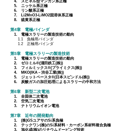
4. スピネル型マンガン系正極
5. ニッケル系正極
6. リン酸系正極
7. Li2MnO3-LiMO2固溶体系正極
8. 硫黄系正極
第4章 電極バインダ
1. 電極スラリーの製造技術の動向
1.1 負極用バインダ
1.2 正極用バインダ
第5章 電極スラリーの製造技術
1. 電極スラリーの製造技術の動向
2. ゼロミル®(淺田鉄工(株))
3. フィルミックス®(プライミクス(株))
4. MKO(IKA－渋谷工業(株))
5. ジェットペースタ®(日本スピンドル(株))
6. 炭酸ガスの加圧処理によるスラリーの中和方法
第6章 新型二次電池
1. 全固体二次電池
2. 空気二次電池
3. ナトリウムイオン電池
第7章 近年の開発動向
1. (株)GSユアサのSi系負極
2. テックワン(株)のSi系材料・カーボン系材料複合負極
3. 旭化成(株)のリチウムドーピング技術