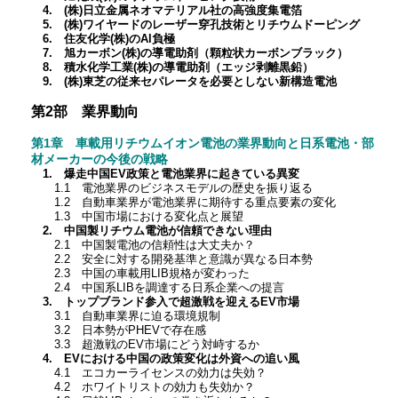
4. (株)日立金属ネオマテリアル社の高強度集電箔
5. (株)ワイヤードのレーザー穿孔技術とリチウムドーピング
6. 住友化学(株)のAl負極
7. 旭カーボン(株)の導電助剤（顆粒状カーボンブラック）
8. 積水化学工業(株)の導電助剤（エッジ剥離黒鉛）
9. (株)東芝の従来セパレータを必要としない新構造電池
第2部 業界動向
第1章 車載用リチウムイオン電池の業界動向と日系電池・部
材メーカーの今後の戦略
1. 爆走中国EV政策と電池業界に起きている異変
1.1 電池業界のビジネスモデルの歴史を振り返る
1.2 自動車業界が電池業界に期待する重点要素の変化
1.3 中国市場における変化点と展望
2. 中国製リチウム電池が信頼できない理由
2.1 中国製電池の信頼性は大丈夫か？
2.2 安全に対する開発基準と意識が異なる日本勢
2.3 中国の車載用LIB規格が変わった
2.4 中国系LIBを調達する日系企業への提言
3. トップブランド参入で超激戦を迎えるEV市場
3.1 自動車業界に迫る環境規制
3.2 日本勢がPHEVで存在感
3.3 超激戦のEV市場にどう対峙するか
4. EVにおける中国の政策変化は外資への追い風
4.1 エコカーライセンスの効力は失効？
4.2 ホワイトリストの効力も失効か？