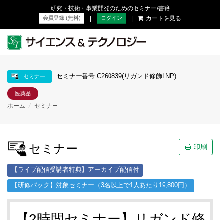
研究・技術・事業開発のためのセミナー/書籍
|
|
カートを見る
会員登録 (無料)
ログイン
セミナー番号:C260839(リガンド修飾LNP)
セミナー
医薬品
ホーム
/
セミナー
セミナー
印刷
【ライブ配信受講者特典】アーカイブ配信付
【研修パック】対象セミナー（3名以上で1人あたり19,800円）
【2時間セミナー】リガンド修