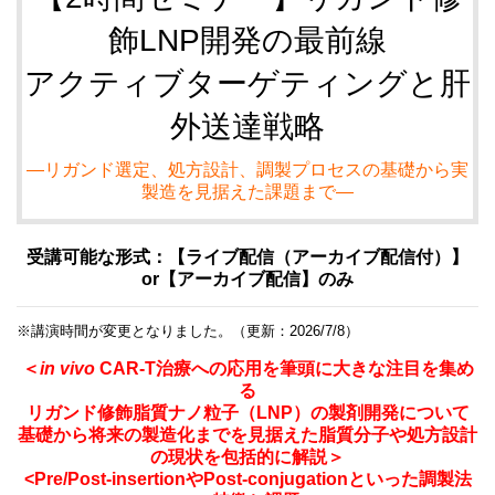
飾LNP開発の最前線
アクティブターゲティングと肝
外送達戦略
―リガンド選定、処方設計、調製プロセスの基礎から実
製造を見据えた課題まで―
受講可能な形式：【
ライブ配信（アーカイブ配信付）
】
or【アーカイブ配信】のみ
※講演時間が変更となりました。（更新：2026/7/8）
＜
in vivo
CAR-T治療への応用を筆頭に大きな注目を集め
る
リガンド修飾脂質ナノ粒子（LNP）の製剤開発について
基礎から将来の製造化までを見据えた脂質分子や処方設計
の現状を包括的に解説
＞
<Pre/Post-insertionやPost-conjugationといった調製法