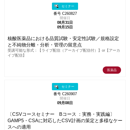
セミナー
番号 C260827
開催日
08月31日
09月15日
核酸医薬品における品質試験・安定性試験／規格設定
と不純物分離・分析・管理の留意点
受講可能な形式：【ライブ配信（アーカイブ配信付）】or【アーカ
イブ配信】
医薬品
セミナー
番号 C260907
開催日
09月08日
〔CSVコースセミナー Bコース ：実務・実践編〕
GAMP5・CSAに対応したCSV計画の策定と多様なケー
スへの適用