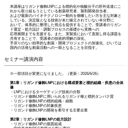
本講座はリガンド修飾LNPによる標的化や核酸分子の肝外送達にこ
れから取り組もうとしている創薬研究者、製剤開発担当者、
および最新のバイオテクノロジー動向を俯瞰したい方を主な対象と
している。決定版となる技術が未だ確立されていない本分野に
おいて、体系的に整理した視点を提供することで、受講者のリガン
ド選定・処方設計・調製プロセスの基礎から実務への
応用展開までを支援する。また、実製造において直面し得る課題を
共有することで、受講者の技術的理解の深化、
手戻りのない効率的な創薬・開発プロジェクトの加速化、ひいては
国内の活発な創薬活動への一助となることを目指す。
セミナー講演内容
※一部項目が変更になりました。（更新：2026/6/26）
第1章：リガンド修飾LNPにおける構成要素と標的組織・疾患の全体
像
・LNPにおけるターゲティング技術の分類
・リガンド修飾LNPに用いられるリガンド種と標的タンパク質
・リガンド修飾LNPの標的組織・細胞
・リガンド修飾LNPの対象疾患
・リガンド修飾LNPの開発を牽引する主要企業
第2章：リガンド修飾LNPの処方設計
・リガンド修飾LNPの脂質組成