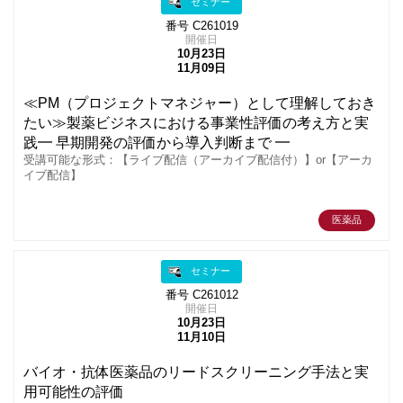
セミナー
番号 C261019
開催日
10月23日
11月09日
≪PM（プロジェクトマネジャー）として理解しておき
たい≫製薬ビジネスにおける事業性評価の考え方と実
践━ 早期開発の評価から導入判断まで ━
受講可能な形式：【ライブ配信（アーカイブ配信付）】or【アーカ
イブ配信】
医薬品
セミナー
番号 C261012
開催日
10月23日
11月10日
バイオ・抗体医薬品のリードスクリーニング手法と実
用可能性の評価