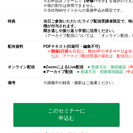
※お申込みフォームで
【研修パック】
を選択のうえ
※他の割引は併用できません。
※当社Webサイトからの直接申込み限定です。
特典
当日ご参加いただいたライブ配信受講者限定で、特典
権が付与されます。
聞き逃しや振り返り学習に活用ください。
（アーカイブ配信については、「オンライン配信」
配布資料
PDFテキスト(印刷可・編集不可)
※
開催2日前
を目安に、弊社HPの
マイページより
なお、アーカイブ配信受講の場合は、配信日に
オンライン配信
■ZoomによるLive配信
►受講方法・接続確認
（
■アーカイブ配信
►受講方法・視聴環境確認
（申
備考
※講義中の録音・撮影はご遠慮ください。
このセミナーに
申込む