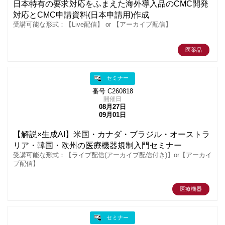
日本特有の要求対応をふまえた海外導入品のCMC開発
対応とCMC申請資料(日本申請用)作成
受講可能な形式：【Live配信】 or 【アーカイブ配信】
医薬品
セミナー
番号 C260818
開催日
08月27日
09月01日
【解説×生成AI】米国・カナダ・ブラジル・オーストラ
リア・韓国・欧州の医療機器規制入門セミナー
受講可能な形式：【ライブ配信(アーカイブ配信付き)】or【アーカイ
ブ配信】
医療機器
セミナー