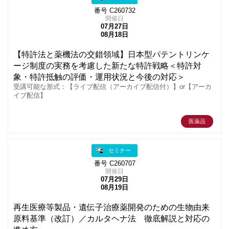
番号 C260732
開催日
07月27日
08月18日
【特許法と薬機法の交錯領域】日本型パテントリンケ
ージ制度の実務を考慮した新たな特許戦略＜特許対
象・特許抵触の評価・運用状況と今後の対応＞
受講可能な形式：【ライブ配信（アーカイブ配信付）】or【アーカ
イブ配信】
医薬品
セミナー
番号 C260707
開催日
07月29日
08月19日
再生医療等製品・遺伝子治療薬開発のための生物由来
原料基準（改訂）／カルタヘナ法 徹底解説と対応の