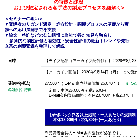
の特徴と課題
および想定される各手法の製造プロセスを紐解く>
＜セミナーの狙い＞
▼
受講者のリガンド選定・処方設計・調製プロセスの基礎から実
務への応用展開までを支援
▼
論文・特許などの公知情報に当社で得た知見を融合し
多角的な物性評価と有効性・安全性評価の最新トレンドや先行
企業の創薬変遷を整理して解説
日時
【ライブ配信（アーカイブ配信付）】
2026年8月2
【アーカイブ配信】
2026年9月14日
（月） まで受付
受講料(税込)
27,500円 ( E-Mail案内登録価格
26,070円
)
S
各種割引特典
定価：本体25,000円＋税2,500円
E-Mail案内登録価格：本体23,700円＋税2,370円
【研修パック(3名以上受講)：一人あたりの受講料 1
本体18,000円＋税1,800円(一人あたり)
※受講者全員のE-Mail案内登録が必須です。