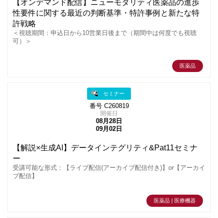
【オンデマンド配信】ニューモダリティ医薬品の進歩
性要件に関する最近の判断基準・特許事例と新たな特
許戦略
＜視聴期間：申込日から10営業日後まで（期間中は何度でも視聴
可）＞
医薬品
セミナー
番号 C260819
開催日
08月28日
09月02日
【解説×生成AI】データインテグリティ&Pat11セミナ
ー
受講可能な形式：【ライブ配信(アーカイブ配信付き)】or【アーカイ
ブ配信】
医薬品 | 医療機器