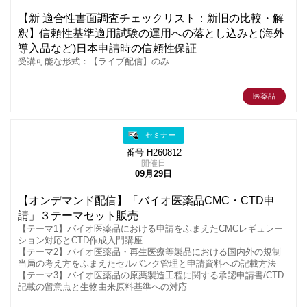
【新 適合性書面調査チェックリスト：新旧の比較・解
釈】信頼性基準適用試験の運用への落とし込みと(海外
導入品など)日本申請時の信頼性保証
受講可能な形式：【ライブ配信】のみ
医薬品
セミナー
番号 H260812
開催日
09月29日
【オンデマンド配信】「バイオ医薬品CMC・CTD申
請」３テーマセット販売
【テーマ1】バイオ医薬品における申請をふまえたCMCレギュレー
ション対応とCTD作成入門講座
【テーマ2】バイオ医薬品・再生医療等製品における国内外の規制
当局の考え方をふまえたセルバンク管理と申請資料への記載方法
【テーマ3】バイオ医薬品の原薬製造工程に関する承認申請書/CTD
記載の留意点と生物由来原料基準への対応