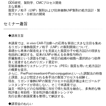
DDS研究、製剤学、CMCプロセス開発
主な業務：
脂質ナノ粒子（LNP）製剤および抗体修飾LNP製剤の処方設計・製
造プロセス・分析法の開発
セミナー趣旨
◆講座主旨
本講座では、in vivo CAR-T治療への応用を筆頭に大きな注目を集め
るリガンド修飾脂質ナノ粒子（LNP）の製剤開発について、
基礎から将来の製造化までを見据えた脂質分子や処方設計の現状を
包括的に解説する。従来のLNPが抱える全身投与時の
肝臓集積という課題を打破し、特定の組織や細胞へ選択的かつ効率
良く送達するためのリガンド選定や、
官能基修飾ポリエチレングリコール（PEG）脂質を用いた処方設計
の概要を提示。
さらに、Pre/Post-insertionやPost-conjugationといった調製法の特徴
と課題、および想定される各手法の製造プロセスを紐解く。
現在、リガンド修飾LNPの製造プロセスや品質評価は未だゴールデ
ンスタンダードが存在しない。そこで本講座では、
論文・特許などの公知情報に当社で得た知見を融合し、多角的な物
性評価と有効性・安全性評価の最新トレンドや
先行企業の創薬変遷を整理して解説する。
◆講習会のねらい