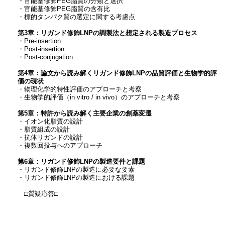
・官能基修飾PEG脂質の分類と選択
・官能基修飾PEG脂質の含有比
・標的タンパク質の選定に関する考慮点
第3章：リガンド修飾LNPの調製法と想定される製造プロセス
・Pre-insertion
・Post-insertion
・Post-conjugation
第4章：論文から読み解くリガンド修飾LNPの品質評価と生物学的評
価の現状
・物理化学的特性評価のアプローチと考察
・生物学的評価（in vitro / in vivo）のアプローチと考察
第5章：特許から読み解く主要企業の創薬変遷
・イオン化脂質の設計
・脂質組成の設計
・抗体リガンドの設計
・複数回投与へのアプローチ
第6章：リガンド修飾LNPの製造要件と課題
・リガンド修飾LNPの製造に必要な要素
・リガンド修飾LNPの製造における課題
□質疑応答□