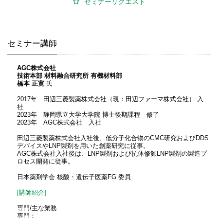
セミナーリクエスト
セミナー講師
AGC株式会社
技術本部 材料融合研究所 有機材料部
橋本 正寛
氏
2017年 田辺三菱製薬株式会社（現：田辺ファーマ株式会社） 入
社
2023年 静岡県立大学大学院 博士後期課程 修了
2023年 AGC株式会社 入社
田辺三菱製薬株式会社入社後、低分子化合物のCMC研究およびDDS
デバイスやLNP製剤を用いた創薬研究に従事。
AGC株式会社入社後は、LNP製剤および抗体修飾LNP製剤の製造プ
ロセス開発に従事。
日本薬剤学会 核酸・遺伝子医薬FG 委員
[講師紹介]
専門/主な業務
専門：