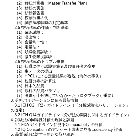
（2）移転計画書（Master Transfer Plan）
（3）移転の実施
（4）移転報告書
（5）役割分担の例
（6）試験法移転時の判定基準
2.5 技術移転の評価・判断基準
（1）確認試験：
（2）溶出性：
（3）含量均一性：
（4）定量法：
（5）類縁物質試験：
（6）微生物限度試験：
2.6 技術移転のトラブル事例
（1）転職に伴う試験実施者及び責任者の変更
（2）生データの提出
（3）HPCL による定量結果が逸脱（海外の事例）
（4）粒度分布の計算法
（5）日本的品質
（6）原料の品質バラツキ
（7）溶媒が十分抜けていなかった（ログブックが重要）
3. 分析バリデーションに係る最新情報
3.1 ICH Q2（R2）ガイドライン（「分析試験法バリデーション」
の改定）
3.2 ICH Q14ガイドライン（分析法の開発に関するガイドライン）
4. 試験法の同等性評価の現状と課題
4.1 FDA ガイドラインに見るComparability の評価
4.2 IQ Consortium のアンケート調査に見るEquivalency 評価
5. 品質保証に対する新たな取り組み