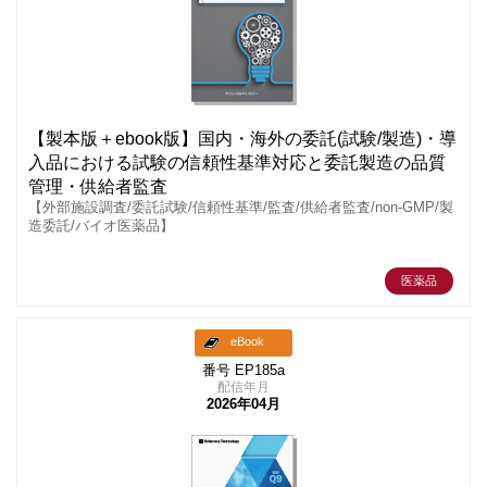
【製本版＋ebook版】国内・海外の委託(試験/製造)・導
入品における試験の信頼性基準対応と委託製造の品質
管理・供給者監査
【外部施設調査/委託試験/信頼性基準/監査/供給者監査/non-GMP/製
造委託/バイオ医薬品】
医薬品
eBook
番号 EP185a
配信年月
2026年04月