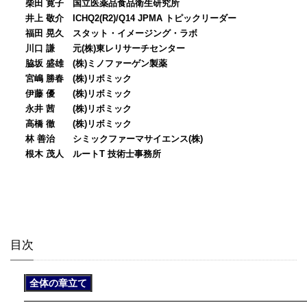
柴田 寛子 国立医薬品食品衛生研究所
井上 敬介 ICHQ2(R2)/Q14 JPMA トピックリーダー
福田 晃久 スタット・イメージング・ラボ
川口 謙 元(株)東レリサーチセンター
脇坂 盛雄 (株)ミノファーゲン製薬
宮嶋 勝春 (株)リボミック
伊藤 優 (株)リボミック
永井 茜 (株)リボミック
高橋 徹 (株)リボミック
林 善治 シミックファーマサイエンス(株)
根木 茂人 ルートT 技術士事務所
目次
全体の章立て