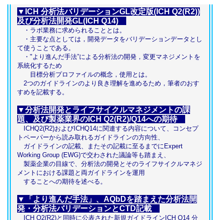
▼ICH 分析法バリデーションGL改定版(ICH Q2(R2))
及び分析法開発GL(ICH Q14)
・ラボ業務に求められることとは。
・主要な点としては，開発データをバリデーションデータとし
て使うことである。
・"より進んだ手法”による分析法の開発，変更マネジメントを
系統化するため
目標分析プロファイルの概念，使用とは。
2つのガイドラインのより良き理解を進めるため，筆者のおす
すめを記載する。
▼分析法開発とライフサイクルマネジメントの課
題、及び製薬業界のICH Q2(R2)/Q14への期待
ICHQ2(R2)およびICHQ14に関連する内容について、コンセプ
トペーパーから読み取れるガイドラインの方向性、
ガイドラインの記載、またその記載に至るまでにExpert
Working Group (EWG)で交わされた議論等も踏まえ、
製薬企業の目線で、分析法の開発とそのライフサイクルマネジ
メントにおける課題と両ガイドラインを運用
することへの期待を述べる。
▼「より進んだ手法」、AQbDを踏まえた分析法開
発・分析法バリデーションとCTD記載
ICH Q2(R2)と同時に公表された新規ガイドラインICH Q14 分