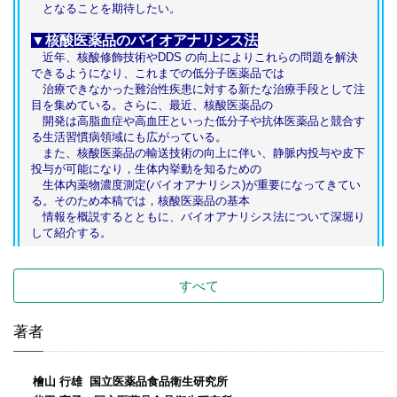
となることを期待したい。
▼核酸医薬品のバイオアナリシス法
近年、核酸修飾技術やDDS の向上によりこれらの問題を解決
できるようになり、これまでの低分子医薬品では
治療できなかった難治性疾患に対する新たな治療手段として注
目を集めている。さらに、最近、核酸医薬品の
開発は高脂血症や高血圧といった低分子や抗体医薬品と競合す
る生活習慣病領域にも広がっている。
また、核酸医薬品の輸送技術の向上に伴い、静脈内投与や皮下
投与が可能になり，生体内挙動を知るための
生体内薬物濃度測定(バイオアナリシス)が重要になってきてい
る。そのため本稿では，核酸医薬品の基本
情報を概説するとともに、バイオアナリシス法について深堀り
して紹介する。
すべて
著者
檜山 行雄 国立医薬品食品衛生研究所