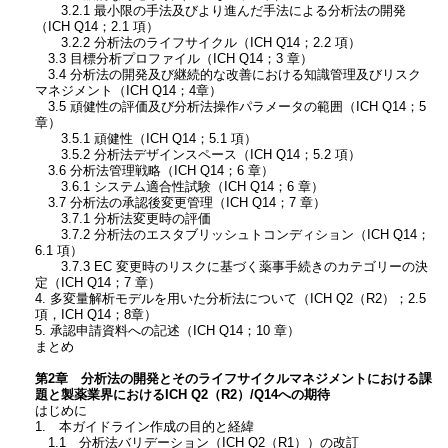
3.2.1 最小限の手法及びより進んだ手法による分析法の開発
（ICH Q14；2.1 項）
3.2.2 分析法のライフサイクル（ICH Q14；2.2 項）
3.3 目標分析プロファイル（ICH Q14；3 章）
3.4 分析法の開発及び継続的な改善における知識管理及びリスク
マネジメント（ICH Q14；4章）
3.5 頑健性の評価及び分析法操作パラメータの範囲（ICH Q14；5
章）
3.5.1 頑健性（ICH Q14；5.1 項）
3.5.2 分析法デザインスペース（ICH Q14；5.2 項）
3.6 分析法管理戦略（ICH Q14；6 章）
3.6.1 システム適合性試験（ICH Q14；6 章）
3.7 分析法の承認後変更管理（ICH Q14；7 章）
3.7.1 分析法変更時の評価
3.7.2 分析法のエスタブリッシュトコンディション（ICH Q14；
6.1 項）
3.7.3 EC 変更時のリスクに基づく薬事手続きのカテゴリーの決
定（ICH Q14；7 章）
4. 多変量解析モデルを用いた分析法について（ICH Q2（R2）；2.5
項，ICH Q14；8章）
5. 承認申請資料への記述（ICH Q14；10 章）
まとめ
第2章 分析法の開発とそのライフサイクルマネジメントにおける課
題と製薬業界におけるICH Q2（R2）/Q14への期待
はじめに
1. 本ガイドライン作成の目的と経緯
1.1 分析法バリデーション（ICH Q2（R1））の改訂