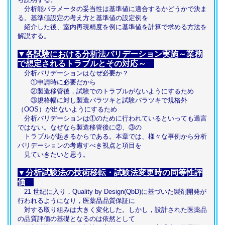
分析能パラメータの妥当性は基準値に適合するかどうかで決ま
る。基準値設定の考え方と基準値の設定例を
紹介した後、室内再現精度を例に基準値を計算で求める方法を
解説する。
▼各試験における分析法バリデーション実施～業務
で想定されるトラブルとその対応～
分析バリデーションはなぜ必要か？
①申請時に必要だから
②製造移管後，試験でのトラブルがないようにするため
③規格幅に対し製造バラツキと試験バラツキで規格外
（OOS）が出ないようにするため
分析バリデーションは①のために行われているといっても過言
ではない。なぜなら製造移管後に②、③の
トラブルが起きるからである。本章では、様々な事例から分析
バリデーションの考慮すべき視点と項目を
見ていきたいと思う。
▼分析試験法の技術移転・試験法変更時の同等性評
価
21 世紀に入り，Quality by Design(QbD)に基づいた製剤開発が
行われるようになり，医薬品品質保証に
対する取り組みは大きく変化した。しかし，設計された医薬品
の品質評価の基礎となるのは依然として