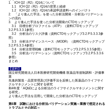
1. ICH Q2（R2）/Q14について
1.1 ICH Q2（R2）/Q14の背景と経緯
1.2 ICH Q2（R2）/Q14の承認申請資料へのインパクト
2. 「より進んだ手法」を使った分析法開発・分析法バリデーショ
ンの流れ
3. より進んだ手法を使った分析法開発のCTDモックアップ
3.1 目標分析プロファイル（ATP）（資料CTDモックアップ
3.2.P.5.3.3.1参照）
3.2 分析法のリスク評価（資料CTDモックアップ3.2.P.5.3.3.3参
照）
3.3 分析法デザインスペース（MODR）（資料CTDモックアップ
3.2.P.5.3.3.4参照）
3.4 分析法管理戦略（資料CTDモックアップ3.2.P.5.3.3.5参照）
3.5 分析法バリデーション（資料CTDモックアップ3.2.P.5.3.3.6
参照）
まとめ
【資料】
国立研究開発法人日本医療研究開発機構 医薬品等規制調和・評価事
業
先進的製造・品質管理及び評価⼿法を反映した医薬品のライフサイ
クルマネジメントに関する研究
和4年度「AQbDによる分析法のライフサイクルマネジメントに関す
る研究」
より進んだ手法を活用して開発した分析法のCTDモックアップ
第6章 試験における分析法バリデーション実施～業務で想定される
トラブルとその対応～