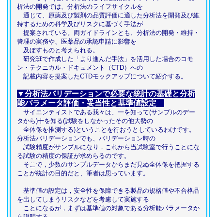
析法の開発では、分析法のライフサイクルを
通じて、原薬及び製剤の品質評価に適した分析法を開発及び維
持するための科学及びリスクに基づく手法が
提案されている。両ガイドラインとも、分析法の開発・維持・
管理の実務や、医薬品の承認申請に影響を
及ぼすものと考えられる。
研究班で作成した「より進んだ手法」を活用した場合のコモ
ン・テクニカル・ドキュメント（CTD）への
記載内容を提案したCTDモックアップについて紹介する。
▼分析法バリデーションで必要な統計の基礎と分析
能パラメータ評価・妥当性と基準値設定
サイエンティストである我々は、一を知って(サンプルのデー
タから)十を知る(試験をしなかったその他大勢の
全体像を推測する)ということを行おうとしているわけです。
分析法バリデーションでも、バリデーション時の
試験精度がサンプルになり，これから当試験室で行うことにな
る試験の精度の保証が求めらるのです。
そこで，少数のサンプルデータからまだ見ぬ全体像を把握する
ことが統計の目的だと、筆者は思っています。
基準値の設定は，安全性を保障できる製品の規格値や不合格品
を出してしまうリスクなどを考慮して実施する
ことになるが，まずは基準値の対象である分析能パラメータか
ら説明する。