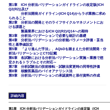
第1章 ICH 分析法バリデーションガイドラインの改定版(ICH
Q2(R2))及び
分析法開発ガイドライン(ICH Q14)からラボ業務に求め
られること
第2章 分析法の開発とそのライフサイクルマネジメントにお
ける課題と
製薬業界におけるICH Q2(R2)/Q14への期待
第3章 分析法バリデーションで必要な統計の基礎
第4章 分析法バリデーションの分析能パラメータ評価・妥当
性と基準値設定
第5章 「より進んだ手法」、AQbDを踏まえた分析法開発・分
析法バリデーションとCTD記載
第6章 各試験における分析法バリデーション実施～業務で想
定されるトラブルとその対応～
第7章 分析試験法の技術移転・試験法変更時の同等性評価
第8章 核酸医薬品のバイオアナリシス法
第9章 分析法バリデーションの承認資料と添付資料の作成
詳細内容
第1章 ICH 分析法バリデーションガイドラインの改定版（ICH