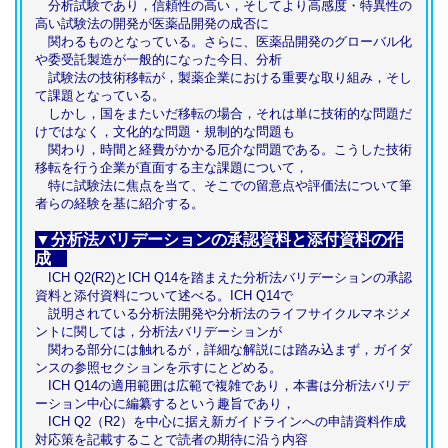
分析試験であり，信頼性の高い，そしてより高感度・特異性の
高い試験法の開発が医薬品開発の成否に
関わるものとなっている。さらに、医薬品開発のグローバル化
や委受託製造が一般的になった今日、分析
試験法の技術移転が，製薬企業における重要な取り組み，そし
て課題となっている。
しかし，国をまたいだ移転の場合，それは単に技術的な問題だ
けではなく，文化的な問題・規制的な問題も
関わり，時間と経費がかかる厄介な問題である。こうした技術
移転を行う企業が直面する主な課題について，
特に試験法に焦点を当て、そこでの留意点や評価法について筆
者らの経験を基に紹介する。
▼分析法バリデーションの承認資料と添付資料の作
成
ICH Q2(R2)とICH Q14を踏まえた分析法バリデーションの承認
資料と添付資料について述べる。ICH Q14で
説明されている分析法開発や分析法のライフサイクルマネジメ
ントに関しては，分析法バリデーションが
関わる部分には触れるが，詳細な解説には踏み込まず，ガイダ
ンスの参照セクションを示すにとどめる。
ICH Q14の適用範囲は広範で複雑であり，本書は分析法バリデ
ーション中心に編纂するという趣旨であり，
ICH Q2（R2）を中心に据え新ガイドラインへの申請資料作成
対応策を記載することで読者の期待に沿う内容