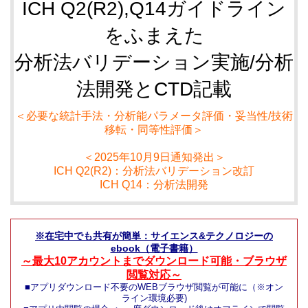
ICH Q2(R2),Q14ガイドライン
をふまえた
分析法バリデーション実施/分析
法開発とCTD記載
＜必要な統計手法・分析能パラメータ評価・妥当性/技術
移転・同等性評価＞
＜2025年10月9日通知発出＞
ICH Q2(R2)：分析法バリデーション改訂
ICH Q14：分析法開発
※在宅中でも共有が簡単：サイエンス&テクノロジーの
ebook（電子書籍）
～最大10アカウントまでダウンロード可能・ブラウザ
閲覧対応～
■アプリダウンロード不要のWEBブラウザ閲覧が可能に（※オン
ライン環境必要)