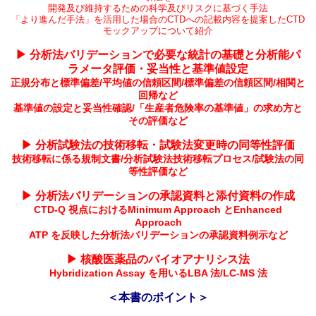
開発及び維持するための科学及びリスクに基づく手法
「より進んだ手法」を活用した場合のCTDへの記載内容を提案したCTD
モックアップについて紹介
▶ 分析法バリデーションで必要な統計の基礎と分析能パ
ラメータ評価・妥当性と基準値設定
正規分布と標準偏差/平均値の信頼区間/標準偏差の信頼区間/相関と
回帰など
基準値の設定と妥当性確認/「生産者危険率の基準値」の求め方と
その評価など
▶ 分析試験法の技術移転・試験法変更時の同等性評価
技術移転に係る規制文書/分析試験法技術移転プロセス/試験法の同
等性評価など
▶ 分析法バリデーションの承認資料と添付資料の作成
CTD-Q 視点におけるMinimum Approach とEnhanced
Approach
ATP を反映した分析法バリデーションの承認資料例示など
▶ 核酸医薬品のバイオアナリシス法
Hybridization Assay を用いるLBA 法/LC-MS 法
​＜本書のポイント＞