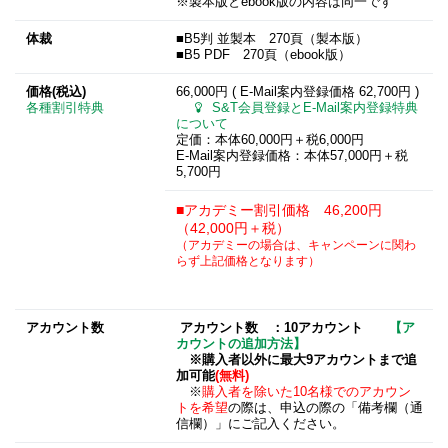
※製本版とebook版の内容は同一です
体裁
■B5判 並製本 270頁（製本版）
■B5 PDF 270頁（ebook版）
価格(税込)
66,000円 ( E-Mail案内登録価格
62,700円
)
各種割引特典
S&T会員登録とE-Mail案内登録特典
について
定価：本体60,000円＋税6,000円
E-Mail案内登録価格：本体57,000円＋税
5,700円
■アカデミー割引価格 46,200円
（42,000円＋税）
（アカデミーの場合は、キャンペーンに関わ
らず上記価格となります）
アカウント数
アカウント数 ：10アカウント
【ア
カウントの追加方法】
※購入者以外に最大9アカウントまで追
加可能
(無料)
※
購入者を除いた10名様でのアカウン
トを希望
の際は、申込の際の「備考欄（通
信欄）」にご記入ください。