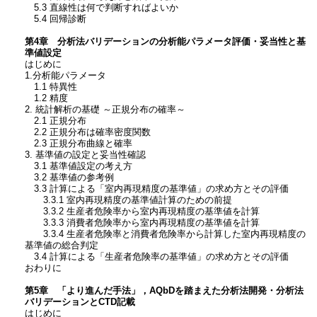
5.3 直線性は何で判断すればよいか
5.4 回帰診断
第4章 分析法バリデーションの分析能パラメータ評価・妥当性と基
準値設定
はじめに
1.分析能パラメータ
1.1 特異性
1.2 精度
2. 統計解析の基礎 ～正規分布の確率～
2.1 正規分布
2.2 正規分布は確率密度関数
2.3 正規分布曲線と確率
3. 基準値の設定と妥当性確認
3.1 基準値設定の考え方
3.2 基準値の参考例
3.3 計算による「室内再現精度の基準値」の求め方とその評価
3.3.1 室内再現精度の基準値計算のための前提
3.3.2 生産者危険率から室内再現精度の基準値を計算
3.3.3 消費者危険率から室内再現精度の基準値を計算
3.3.4 生産者危険率と消費者危険率から計算した室内再現精度の
基準値の総合判定
3.4 計算による「生産者危険率の基準値」の求め方とその評価
おわりに
第5章 「より進んだ手法」，AQbDを踏まえた分析法開発・分析法
バリデーションとCTD記載
はじめに