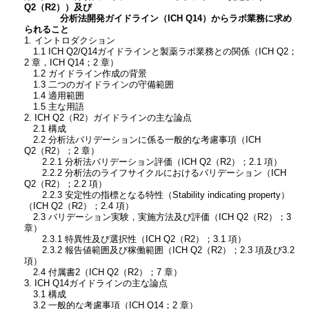
Q2（R2））及び
分析法開発ガイドライン（ICH Q14）からラボ業務に求め
られること
1. イントロダクション
1.1 ICH Q2/Q14ガイドラインと製薬ラボ業務との関係（ICH Q2；
2 章，ICH Q14；2 章）
1.2 ガイドライン作成の背景
1.3 二つのガイドラインの守備範囲
1.4 適用範囲
1.5 主な用語
2. ICH Q2（R2）ガイドラインの主な論点
2.1 構成
2.2 分析法バリデーションに係る一般的な考慮事項（ICH
Q2（R2）；2 章）
2.2.1 分析法バリデーション評価（ICH Q2（R2）；2.1 項）
2.2.2 分析法のライフサイクルにおけるバリデーション（ICH
Q2（R2）；2.2 項）
2.2.3 安定性の指標となる特性（Stability indicating property）
（ICH Q2（R2）；2.4 項）
2.3 バリデーション実験，実施方法及び評価（ICH Q2（R2）；3
章）
2.3.1 特異性及び選択性（ICH Q2（R2）；3.1 項）
2.3.2 報告値範囲及び稼働範囲（ICH Q2（R2）；2.3 項及び3.2
項）
2.4 付属書2（ICH Q2（R2）；7 章）
3. ICH Q14ガイドラインの主な論点
3.1 構成
3.2 一般的な考慮事項（ICH Q14；2 章）