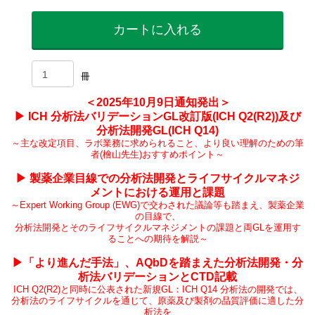
カートに入れる
冊
＜2025年10月9日通知発出＞
▶ ICH 分析法バリデーションGL改訂版(ICH Q2(R2))及び
分析法開発GL(ICH Q14)
～主な改定項目、ラボ業務に求められること、より良い理解のための筆
者(檜山先生)おすすめポイント～
▶ 製薬企業目線での分析法開発とライフサイクルマネジ
メントにおける運用と課題
～Expert Working Group (EWG)で交わされた議論等も踏まえ、製薬企業
の目線で、
分析法開発とそのライフサイクルマネジメントの課題と両GLを運用す
ることへの期待を解説～
▶「より進んだ手法」、AQbDを踏まえた分析法開発・分
析法バリデーションとCTD記載
ICH Q2(R2)と同時に公表された新規GL：ICH Q14 分析法の開発では、
分析法のライフサイクルを通じて、原薬及び製剤の品質評価に適した分
析法を