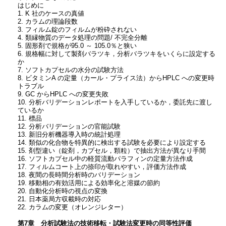
はじめに
1. K 社のケースの真値
2. カラムの理論段数
3. フィルム錠のフィルムが粉砕されない
4. 類縁物質のデータ処理の問題/ 不完全分離
5. 固形剤で規格が95.0 ～ 105.0％と狭い
6. 規格幅に対して製剤バラツキ，分析バラツキをいくらに設定する
か
7. ソフトカプセルの水分の試験方法
8. ビタミンA の定量（カール・プライス法）からHPLC への変更時
トラブル
9. GC からHPLC への変更失敗
10. 分析バリデーションレポートを入手しているか，委託先に渡し
ているか
11. 標品
12. 分析バリデーションの官能試験
13. 新旧分析機器導入時の統計処理
14. 類似の化合物を特異的に検出する試験を必要により設定する
15. 剤型違い（錠剤，カプセル，顆粒）で抽出方法が異なり手間
16. ソフトカプセル中の軽質流動パラフィンの定量方法作成
17. フィルムコート上の捺印が取れやすい，評価方法作成
18. 夜間の長時間分析時のバリデーション
19. 移動相の有効活用による効率化と溶媒の節約
20. 自動化分析時の視点の変換
21. 日本薬局方収載時の対応
22. カラムの変更（オレンジレター）
第7章 分析試験法の技術移転・試験法変更時の同等性評価