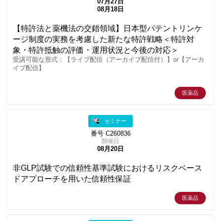
07月27日
08月18日
【特許法と薬機法の交錯領域】日本型パテントリンケ
ージ制度の実務を考慮した新たな特許戦略＜特許対
象・特許抵触の評価・運用状況と今後の対応＞
受講可能な形式：【ライブ配信（アーカイブ配信付）】or【アーカ
イブ配信】
医薬品
セミナー
番号 C260836
開催日
08月20日
非GLP試験での信頼性基準試験におけるリスクベース
ドアプローチを用いた信頼性保証
医薬品