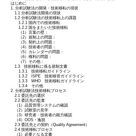
はじめに
1. 分析試験法の開発・技術移転の現状
1.1 分析試験法開発の現状
1.2 分析試験法の技術移転上の課題
1.2.1 国内での技術移転
1.2.2 国をまたいだ技術移転
（1）言葉の壁：
（2）規制上の問題：
（3）契約上の問題：
（4）技術者の問題：
（5）カレンダーの問題：
（6）権利の問題：
（7）その他：
1.3 技術移転に係る規制文書
1.3.1 技術移転ガイドライン
1.3.2 ISPE 技術移管ガイドライン
1.3.3 WHO 技術移転ガイドライン
1.3.4 その他
2. 分析試験法技術移転プロセス
2.1 委託先の選択
2.2 委託先の監査
（1）品質管理システムの確認
（2）試験室の見学
（3）研究者・技術者の能力確認
（4）OOS・逸脱
2.3 委託先との契約（Quality Agreement）
2.4 技術移転プロセス
（1）必要となる文書