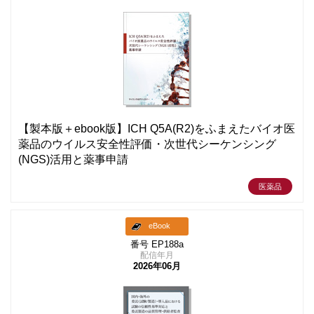
【製本版＋ebook版】ICH Q5A(R2)をふまえたバイオ医
薬品のウイルス安全性評価・次世代シーケンシング
(NGS)活用と薬事申請
医薬品
eBook
番号 EP188a
配信年月
2026年06月