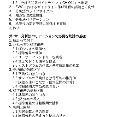
1.2 分析法開発ガイドライン（ICH Q14）の制定
2. EWGにおけるガイドライン作成過程の議論と方向性
3. 分析法のライフサイクル
4. 知識管理の重要性
5. 分析法バリデーション
6. 承認後の変更申請に関係する事項
おわりに
第3章 分析法バリデーションで必要な統計の基礎
1. 統計って何？
2. 正規分布と標準偏差
2.1 ばらつきの数値化
2.2 標準偏差の価値
2.3 ユーザーフレンドリーな表現
2.4 覚えておくと便利な数値
2.5 ヒストグラムの作成と基本統計量の算出
3. 平均値の信頼区間
3.1 平均値のばらつき
3.2 サンプルの平均値とは母平均の推定値
3.3 誤差を使いこなす（信頼区間の計算）
3.4 信頼区間の本当の意味合い
4. 標準偏差の信頼区間
4.1 準偏差のばらつき
4.2 χ2 分布の導入
4.3 標準偏差の信頼区間の計算
5. 相関と回帰
5.1 相関係数とその性質
5.2 回帰分析の考え方と結果の見方