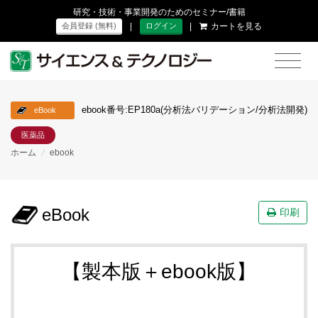
研究・技術・事業開発のためのセミナー/書籍
|
|
カートを見る
会員登録 (無料)
ログイン
ebook番号:EP180a(分析法バリデーション/分析法開発)
eBook
医薬品
ホーム
/
ebook
eBook
印刷
【製本版＋ebook版】