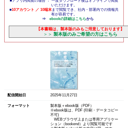
■アプリ内閲覧の場合 ： 一度ダウンロード後はオフラインで閲覧
いただけます。
■
10アカウント ／ 10端末
まで閲覧でき、社内・部署内での情報共
有が容易です。
⇒
ebookの詳細は
こちら
から
【本書籍は、製本版のみもご用意しております】
＞＞
製本版のみご希望の方はこちら
配信開始日
2025年11月27日
フォーマット
製本版＋ebook版（PDF）
※ebook版は、PDF (印刷・データコピー
不可)
WEBブラウザ上または専用アプリケー
ション（bookend）より閲覧可能です