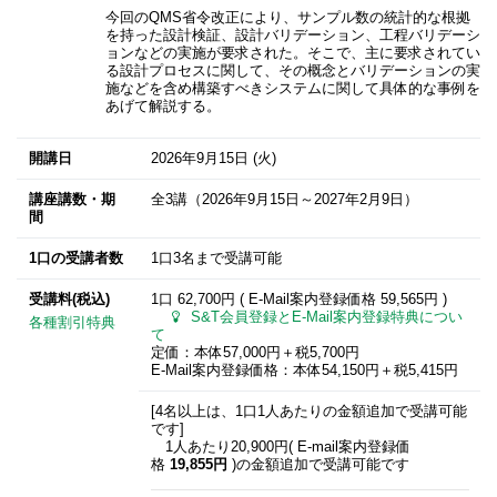
今回のQMS省令改正により、サンプル数の統計的な根拠
を持った設計検証、設計バリデーション、工程バリデーシ
ョンなどの実施が要求された。そこで、主に要求されてい
る設計プロセスに関して、その概念とバリデーションの実
施などを含め構築すべきシステムに関して具体的な事例を
あげて解説する。
開講日
2026年9月15日
(火)
講座講数・期
全3講（2026年9月15日～2027年2月9日）
間
1口の受講者数
1口3名まで受講可能
受講料(税込)
1口 62,700円 ( E-Mail案内登録価格
59,565円
)
S&T会員登録とE-Mail案内登録特典につい
各種割引特典
て
定価：本体57,000円＋税5,700円
E-Mail案内登録価格：本体54,150円＋税5,415円
[4名以上は、1口1人あたりの金額追加で受講可能
です]
1人あたり20,900円( E-mail案内登録価
格
19,855円
)の金額追加で受講可能です