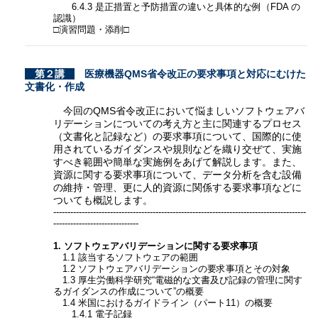
6.4.3 是正措置と予防措置の違いと具体的な例（FDA の
認識）
□演習問題・添削□
第２講
医療機器QMS省令改正の要求事項と対応にむけた
文書化・作成
今回のQMS省令改正において悩ましいソフトウェアバ
リデーションについての考え方と主に関連するプロセス
（文書化と記録など）の要求事項について、国際的に使
用されているガイダンスや規則などを織り交ぜて、実施
すべき範囲や簡単な実施例をあげて解説します。また、
資源に関する要求事項について、データ分析を含む設備
の維持・管理、更に人的資源に関係する要求事項などに
ついても概説します。
-----------------------------------------------------------------------------------------
------------------------------
1. ソフトウェアバリデーションに関する要求事項
1.1 該当するソフトウェアの範囲
1.2 ソフトウェアバリデーションの要求事項とその対象
1.3 厚生労働科学研究“電磁的な文書及び記録の管理に関す
るガイダンスの作成について”の概要
1.4 米国におけるガイドライン（パート11）の概要
1.4.1 電子記録