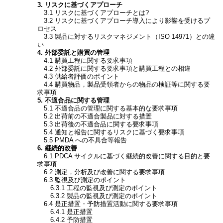
3. リスクに基づくアプローチ
3.1 リスクに基づくアプローチとは?
3.2 リスクに基づくアプローチ導入により影響を受けるプ
ロセス
3.3 製品に対するリスクマネジメント（ISO 14971）との違
い
4. 外部委託と購買の管理
4.1 購買工程に関する要求事項
4.2 外部委託に関する要求事項と購買工程との相違
4.3 供給者評価のポイント
4.4 購買物品，製品受領者からの物品の検証等に関する要
求事項
5. 不適合品に関する管理
5.1 不適合品の管理に関する基本的な要求事項
5.2 出荷前の不適合製品に対する措置
5.3 出荷後の不適合品に関する要求事項
5.4 通知と報告に関するリスクに基づく要求事項
5.5 PMDA への不具合等報告
6. 継続的改善
6.1 PDCA サイクルに基づく継続的改善に関する目的と要
求事項
6.2 測定，分析及び改善に関する要求事項
6.3 監視及び測定のポイント
6.3.1 工程の監視及び測定のポイント
6.3.2 製品の監視及び測定のポイント
6.4 是正措置・予防措置活動に関する要求事項
6.4.1 是正措置
6.4.2 予防措置