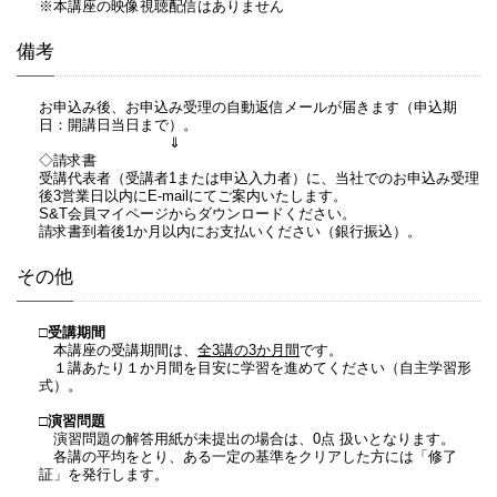
※本講座の映像視聴配信はありません
備考
お申込み後、お申込み受理の自動返信メールが届きます（申込期
日：開講日当日まで）。
⇓
◇請求書
受講代表者（受講者1または申込入力者）に、当社でのお申込み受理
後3営業日以内にE-mailにてご案内いたします。
S&T会員マイページからダウンロードください。
請求書到着後1か月以内にお支払いください（銀行振込）。
その他
□受講期間
本講座の受講期間は、
全3講の3か月間
です。
１講あたり１か月間を目安に学習を進めてください（自主学習形
式）。
□演習問題
演習問題の解答用紙が未提出の場合は、0点 扱いとなります。
各講の平均をとり、ある一定の基準をクリアした方には「修了
証」を発行します。