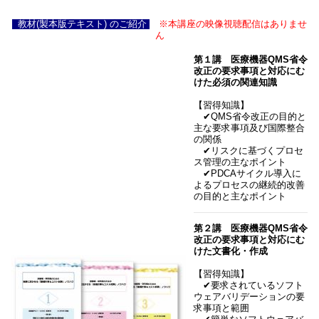
教材(製本版テキスト) のご紹介
※本講座の映像視聴配信はありませ
ん
第１講 医療機器QMS省令
改正の要求事項と対応にむ
けた必須の関連知識
【習得知識】
✔QMS省令改正の目的と
主な要求事項及び国際整合
の関係
✔リスクに基づくプロセ
ス管理の主なポイント
✔PDCAサイクル導入に
よるプロセスの継続的改善
の目的と主なポイント
第２講 医療機器QMS省令
改正の要求事項と対応にむ
けた文書化・作成
【習得知識】
✔要求されているソフト
ウェアバリデーションの要
求事項と範囲