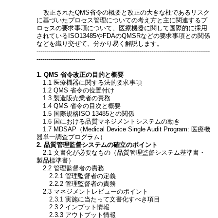
改正されたQMS省令の概要と改正の大きな柱であるリスク
に基づいたプロセス管理についての考え方と主に関連するプ
ロセスの要求事項について、医療機器に関して国際的に採用
されているISO13485やFDAのQMSRなどの要求事項との関係
などを織り交ぜて、分かり易く解説します。
-----------------------------------------------------------------------------------------
------------------------------
1. QMS 省令改正の目的と概要
1.1 医療機器に関する法的要求事項
1.2 QMS 省令の位置付け
1.3 製造販売業者の責務
1.4 QMS 省令の目次と概要
1.5 国際規格ISO 13485との関係
1.6 国における品質マネジメントシステムの動き
1.7 MDSAP（Medical Device Single Audit Program: 医療機
器単一調査プログラム）
2. 品質管理監督システムの確立のポイント
2.1 文書化が必要なもの（品質管理監督システム基準書・
製品標準書）
2.2 管理監督者の責務
2.2.1 管理監督者の定義
2.2.2 管理監督者の責務
2.3 マネジメントレビューのポイント
2.3.1 実施に当たって文書化すべき項目
2.3.2 インプット情報
2.3.3 アウトプット情報