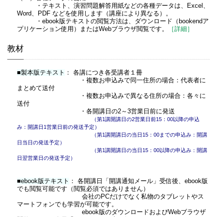
・テキスト、演習問題解答用紙などの各種データは、Excel、
Word、PDF などを使用します（講座により異なる）。
・ebook版テキストの閲覧方法は、ダウンロード（bookendア
プリケーション使用）またはWebブラウザ閲覧です。
［詳細］
教材
■製本版テキスト
： 各講につき各受講者１冊
・複数お申込みで同一住所の場合：代表者に
まとめて送付
・複数お申込みで異なる住所の場合：各々に
送付
・各開講日の2～3営業日前に発送
（第1講開講日の2営業日前15：00以降の申込
み：開講日1営業日前の発送予定）
（第1講開講日の当日15：00までの申込み：開講
日当日の発送予定）
（第1講開講日の当日15：00以降の申込み：開講
日翌営業日の発送予定）
■ebook版テキスト
： 各開講日「開講通知メール」受信後、ebook版
でも閲覧可能です（閲覧必須ではありません）
会社のPCだけでなく私物のタブレットやス
マートフォンでも学習が可能です。
ebook版のダウンロードおよびWebブラウザ