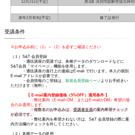
12月21日
(予定)
第3講 演習問題解答提出締切
↓
来年2月初
旬
(予定)
修了証発行
受講条件
※お申込み前に（1）～（2）を必ずご確認ください
（１）S&T 会員登録
・通信講座の受講では、各種データのダウンロードなどに
S&T会員「マイページ」機能を使用します。
・通信講座の進行上の連絡はE-mail で行います。本人の個別
E-mail アドレスが必要です。
・会員情報のご登録は、
新規会員登録ページ
よりお手続きい
ただけます（無料）。
【 E-mail案内登録価格（5%OFF）適用条件 】
・弊社案内（E-mail+DM、またはE-mailかDM）希望の場
合のみ適用します。
・複数名のお申込みは、
受講者全員
の案内希望チェック
が必須です。
・弊社案内を希望されない方は、S&T 会員登録の際に案
内方法欄のチェックを外してください。
（２）各種データの使用