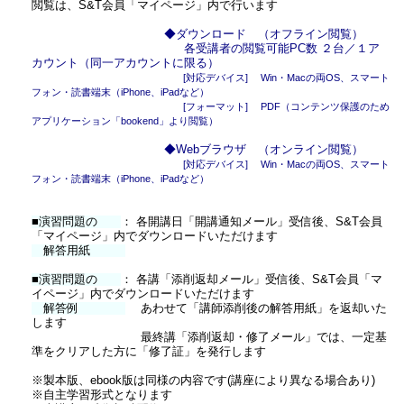
閲覧は、S&T会員「マイページ」内で行います
◆ダウンロード （オフライン閲覧）
各受講者の閲覧可能PC数 ２台／１ア
カウント（同一アカウントに限る）
[対応デバイス] Win・Macの両OS、スマート
フォン・読書端末（iPhone、iPadなど）
[フォーマット] PDF（コンテンツ保護のため
アプリケーション「bookend」より閲覧）
◆Webブラウザ （オンライン閲覧）
[対応デバイス] Win・Macの両OS、スマート
フォン・読書端末（iPhone、iPadなど）
■演習問題の
： 各開講日「開講通知メール」受信後、S&T会員
「マイページ」内でダウンロードいただけます
解答用紙
■演習問題の
： 各講「添削返却メール」受信後、S&T会員「マ
イページ」内でダウンロードいただけます
解答例
あわせて「講師添削後の解答用紙」を返却いた
します
最終講「添削返却・修了メール」では、一定基
準をクリアした方に「修了証」を発行します
※製本版、ebook版は同様の内容です(講座により異なる場合あり)
※自主学習形式となります