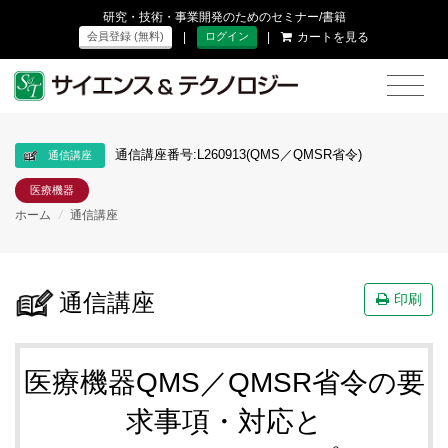
研究・技術・事業開発のためのセミナー/書籍
|
|
カートを見る
会員登録 (無料)
ログイン
通信講座番号:L260913(QMS／QMSR省令)
通信講座
医療機器
ホーム
/
通信講座
通信講座
印刷
医療機器QMS／QMSR省令の要
求事項・対応と