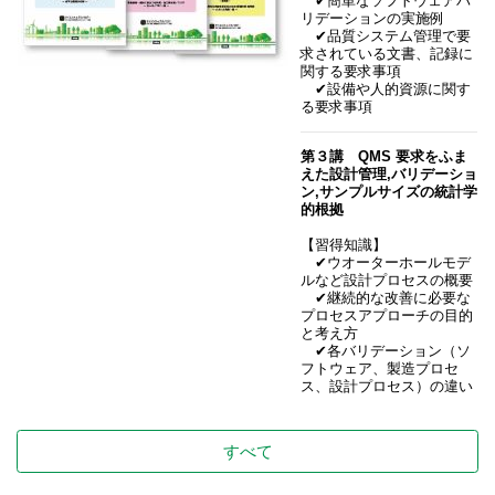
✔簡単なソフトウェアバ
リデーションの実施例
✔品質システム管理で要
求されている文書、記録に
関する要求事項
>>体裁見本
✔設備や人的資源に関す
る要求事項
第３講 QMS 要求をふま
えた設計管理,バリデーショ
ン,サンプルサイズの統計学
的根拠
【習得知識】
✔ウオーターホールモデ
ルなど設計プロセスの概要
✔継続的な改善に必要な
プロセスアプローチの目的
と考え方
✔各バリデーション（ソ
フトウェア、製造プロセ
ス、設計プロセス）の違い
すべて