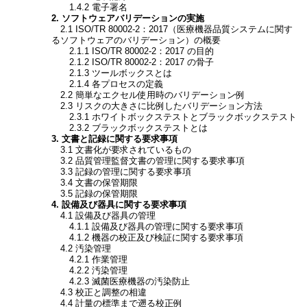
1.4.2 電子署名
2. ソフトウェアバリデーションの実施
2.1 ISO/TR 80002-2：2017（医療機器品質システムに関す
るソフトウェアのバリデーション）の概要
2.1.1 ISO/TR 80002-2：2017 の目的
2.1.2 ISO/TR 80002-2：2017 の骨子
2.1.3 ツールボックスとは
2.1.4 各プロセスの定義
2.2 簡単なエクセル使用時のバリデーション例
2.3 リスクの大きさに比例したバリデーション方法
2.3.1 ホワイトボックステストとブラックボックステスト
2.3.2 ブラックボックステストとは
3. 文書と記録に関する要求事項
3.1 文書化が要求されているもの
3.2 品質管理監督文書の管理に関する要求事項
3.3 記録の管理に関する要求事項
3.4 文書の保管期限
3.5 記録の保管期限
4. 設備及び器具に関する要求事項
4.1 設備及び器具の管理
4.1.1 設備及び器具の管理に関する要求事項
4.1.2 機器の校正及び検証に関する要求事項
4.2 汚染管理
4.2.1 作業管理
4.2.2 汚染管理
4.2.3 滅菌医療機器の汚染防止
4.3 校正と調整の相違
4.4 計量の標準まで遡る校正例