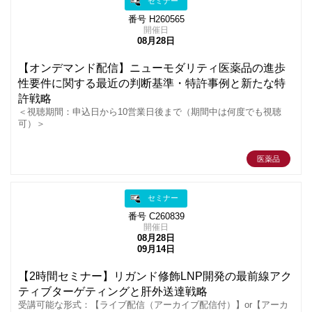
セミナー
番号 H260565
開催日
08月28日
【オンデマンド配信】ニューモダリティ医薬品の進歩
性要件に関する最近の判断基準・特許事例と新たな特
許戦略
＜視聴期間：申込日から10営業日後まで（期間中は何度でも視聴
可）＞
医薬品
セミナー
番号 C260839
開催日
08月28日
09月14日
【2時間セミナー】リガンド修飾LNP開発の最前線アク
ティブターゲティングと肝外送達戦略
受講可能な形式：【ライブ配信（アーカイブ配信付）】or【アーカ