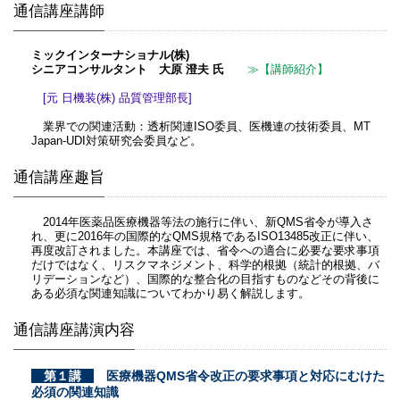
通信講座講師
ミックインターナショナル(株)
シニアコンサルタント 大原 澄夫 氏
≫【講師紹介】
[元 日機装(株) 品質管理部長]
業界での関連活動：透析関連ISO委員、医機連の技術委員、MT
Japan-UDI対策研究会委員など。
通信講座趣旨
2014年医薬品医療機器等法の施行に伴い、新QMS省令が導入さ
れ、更に2016年の国際的なQMS規格であるISO13485改正に伴い、
再度改訂されました。本講座では、省令への適合に必要な要求事項
だけではなく、リスクマネジメント、科学的根拠（統計的根拠、バ
リデーションなど）、国際的な整合化の目指すものなどその背後に
ある必須な関連知識についてわかり易く解説します。
通信講座講演内容
第１講
医療機器QMS省令改正の要求事項と対応にむけた
必須の関連知識