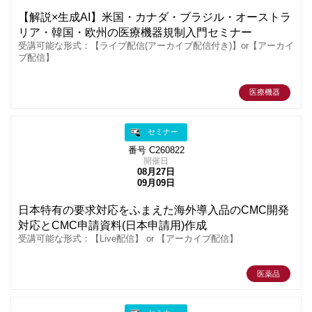
【解説×生成AI】米国・カナダ・ブラジル・オーストラ
リア・韓国・欧州の医療機器規制入門セミナー
受講可能な形式：【ライブ配信(アーカイブ配信付き)】or【アーカイ
ブ配信】
医療機器
セミナー
番号 C260822
開催日
08月27日
09月09日
日本特有の要求対応をふまえた海外導入品のCMC開発
対応とCMC申請資料(日本申請用)作成
受講可能な形式：【Live配信】 or 【アーカイブ配信】
医薬品