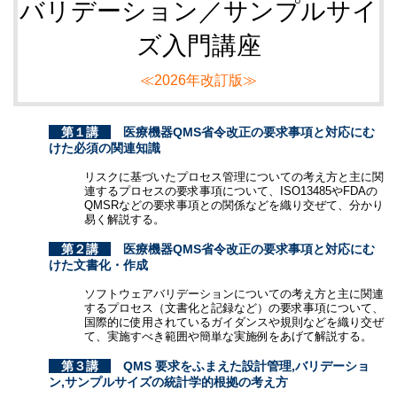
バリデーション／サンプルサイ
ズ入門講座
≪2026年改訂版≫
第１講
医療機器QMS省令改正の要求事項と対応にむ
けた必須の関連知識
リスクに基づいたプロセス管理についての考え方と主に関
連するプロセスの要求事項について、ISO13485やFDAの
QMSRなどの要求事項との関係などを織り交ぜて、分かり
易く解説する。
第２講
医療機器QMS省令改正の要求事項と対応にむ
けた文書化・作成
ソフトウェアバリデーションについての考え方と主に関連
するプロセス（文書化と記録など）の要求事項について、
国際的に使用されているガイダンスや規則などを織り交ぜ
て、実施すべき範囲や簡単な実施例をあげて解説する。
第３講
QMS 要求をふまえた設計管理,バリデーショ
ン,サンプルサイズの統計学的根拠の考え方