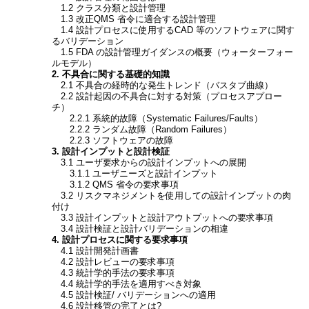
1.2 クラス分類と設計管理
1.3 改正QMS 省令に適合する設計管理
1.4 設計プロセスに使用するCAD 等のソフトウェアに関す
るバリデーション
1.5 FDA の設計管理ガイダンスの概要（ウォーターフォー
ルモデル）
2. 不具合に関する基礎的知識
2.1 不具合の経時的な発生トレンド（バスタブ曲線）
2.2 設計起因の不具合に対する対策（プロセスアプロー
チ）
2.2.1 系統的故障（Systematic Failures/Faults）
2.2.2 ランダム故障（Random Failures）
2.2.3 ソフトウェアの故障
3. 設計インプットと設計検証
3.1 ユーザ要求からの設計インプットへの展開
3.1.1 ユーザニーズと設計インプット
3.1.2 QMS 省令の要求事項
3.2 リスクマネジメントを使用しての設計インプットの肉
付け
3.3 設計インプットと設計アウトプットへの要求事項
3.4 設計検証と設計バリデーションの相違
4. 設計プロセスに関する要求事項
4.1 設計開発計画書
4.2 設計レビューの要求事項
4.3 統計学的手法の要求事項
4.4 統計学的手法を適用すべき対象
4.5 設計検証/ バリデーションへの適用
4.6 設計移管の完了とは?