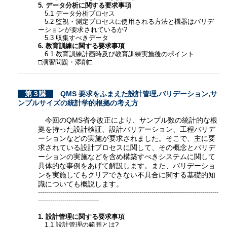
5. データ分析に関する要求事項
5.1 データ分析プロセス
5.2 監視・測定プロセスに使用される方法と機器はバリデ
ーションが要求されているか?
5.3 収集すべきデータ
6. 教育訓練に関する要求事項
6.1 教育訓練計画時及び教育訓練実施後のポイント
□演習問題・添削□
第３講
QMS 要求をふまえた設計管理,バリデーション,サ
ンプルサイズの統計学的根拠の考え方
今回のQMS省令改正により、サンプル数の統計的な根
拠を持った設計検証、設計バリデーション、工程バリデ
ーションなどの実施が要求されました。そこで、主に要
求されている設計プロセスに関して、その概念とバリデ
ーションの実施などを含め構築すべきシステムに関して
具体的な事例をあげて解説します。また、バリデーショ
ンを実施してもクリアできない不具合に関する基礎的知
識についても概説します。
-----------------------------------------------------------------------------------------
------------------------------
1. 設計管理に関する要求事項
1.1 設計管理の範囲とは?