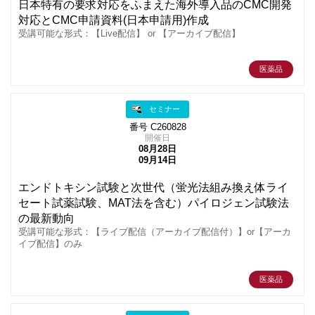
日本特有の要求対応をふまえた海外導入品のCMC開発
対応とCMC申請資料(日本申請用)作成
受講可能な形式：【Live配信】 or 【アーカイブ配信】
医薬品
セミナー
番号 C260828
開催日
08月28日
09月14日
エンドトキシン試験と次世代（蛍光法組み換え体ライ
セート試薬試験、MAT法を含む）パイロジェン試験法
の最新動向
受講可能な形式：【ライブ配信（アーカイブ配信付）】or【アーカ
イブ配信】のみ
医薬品