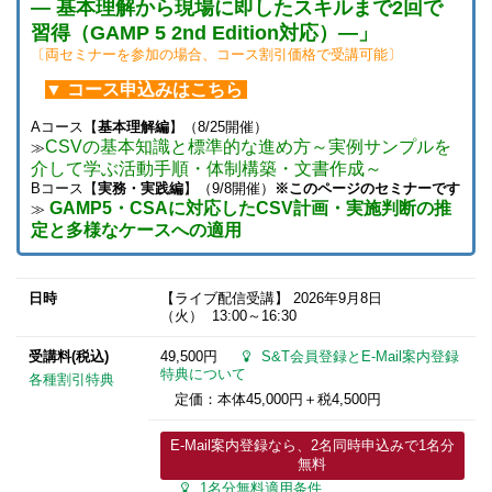
― 基本理解から現場に即したスキルまで2回で
習得（GAMP 5 2nd Edition対応）―」
〔両セミナーを参加の場合、コース割引価格で受講可能〕
▼ コース申込みはこちら
Aコース【
基本理解編
】（8/25開催）
CSVの基本知識と標準的な進め方～実例サンプルを
≫
介して学ぶ活動手順・体制構築・文書作成～
Bコース【
実務・実践編
】（9/8開催）
※このページのセミナーです
GAMP5・CSAに対応したCSV計画・実施判断の推
≫
定と多様なケースへの適用
日時
【ライブ配信受講】
2026年9月8日
（火） 13:00～16:30
受講料(税込)
49,500円
S&T会員登録とE-Mail案内登録
特典について
各種割引特典
定価：本体45,000円＋税4,500円
E-Mail案内登録なら、2名同時申込みで1名分
無料
1名分無料適用条件