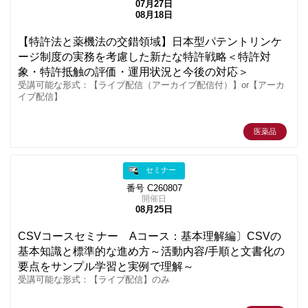
07月27日
08月18日
【特許法と薬機法の交錯領域】日本型パテントリンケ
ージ制度の実務を考慮した新たな特許戦略＜特許対
象・特許抵触の評価・運用状況と今後の対応＞
受講可能な形式：【ライブ配信（アーカイブ配信付）】or【アーカ
イブ配信】
医薬品
セミナー
番号 C260807
開催日
08月25日
CSVコースセミナー Aコース：基本理解編〕CSVの
基本知識と標準的な進め方～活動内容/手順と文書化の
要点をサンプル学習と実例で理解～
受講可能な形式：【ライブ配信】のみ