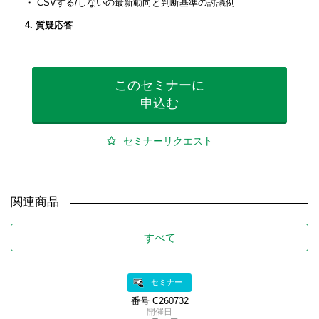
・ CSVする/しないの最新動向と判断基準の討議例
4. 質疑応答
このセミナーに
申込む
セミナーリクエスト
関連商品
すべて
セミナー
番号 C260732
開催日