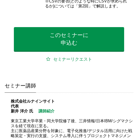
※CSVの要否(どのような時にCSVが求められ
るか)については「第2回」で解説します。
このセミナーに
申込む
セミナーリクエスト
セミナー講師
株式会社ルナインサイト
代表
新井 洋介 氏
講師紹介
東京工業大学卒業・同大学院修了後、三井情報/日本IBM/シグマクシ
スを経て現在に至る。
主に医薬品産業分野を対象に、電子化推進/デジタル活用に向けた戦
略策定・実行の支援、システム導入に伴うプロジェクトマネジメン