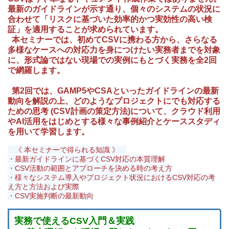
最新のガイドラインが示す通り、個々のシステムの状況に
合わせて「リスクに基づいた効率的かつ実効性の高い検
証」を適用することが求められています。
​ 本セミナーでは、初めてCSVに携わる方から、さらなる
多様なケースへの対応力を身につけたい実務者までを対象
に、形式論ではない現場での実例にもとづく実務を全2回
で網羅します。
第2回では、GAMP5やCSAといったガイドラインの最新
動向を解説の上、どのようなプロジェクトにでも対応する
ための思考 (CSV計画の策定方法)について、クラウド利用
やAI活用をはじめとする様々な事例紹介とケーススタディ
を用いて学習します。
《 本セミナーで得られる知識 》
・最新ガイドラインに基づくCSV対応の本質理解
・CSV活動の範囲とアプローチを決める時の考え方
・様々なシステム導入やプロジェクト状況におけるCSV対応の考
え方と方法および実際
・CSV実施判断の最新動向
実務で使えるCSV入門＆実践