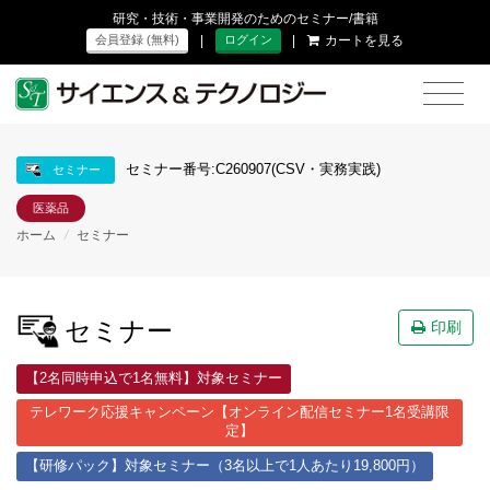
研究・技術・事業開発のためのセミナー/書籍
|
|
カートを見る
会員登録 (無料)
ログイン
セミナー番号:C260907(CSV・実務実践)
セミナー
医薬品
ホーム
/
セミナー
セミナー
印刷
【2名同時申込で1名無料】対象セミナー
テレワーク応援キャンペーン【オンライン配信セミナー1名受講限
定】
【研修パック】対象セミナー（3名以上で1人あたり19,800円）