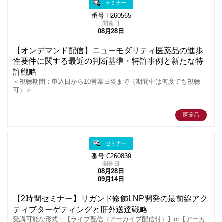
セミナー
番号 H260565
開催日
08月28日
【オンデマンド配信】ニューモダリティ医薬品の進歩
性要件に関する最近の判断基準・特許事例と新たな特
許戦略
＜視聴期間：申込日から10営業日後まで（期間中は何度でも視聴
可）＞
医薬品
セミナー
番号 C260839
開催日
08月28日
09月14日
【2時間セミナー】リガンド修飾LNP開発の最前線アク
ティブターゲティングと肝外送達戦略
受講可能な形式：【ライブ配信（アーカイブ配信付）】or【アーカ