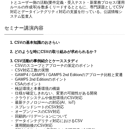
トとユーザー側の活動(要件定義・受入テスト・新業務プロセス/運用
ルールの作成等)を数多くリードするとともに、専門課題としてCSV
対応とデータインテグリティ対応の支援を行っている。公認情報シ
ステム監査人
セミナー講演内容
1. CSVの基本知識のおさらい
2. どのような時にCSVの取り組みが求められるか？
3. CSV活動の事例紹介とケーススタディ
・ CSVのスコープとアプローチの策定のポイント
・ CSV対応工数の実態
・ GAMP4 / GAMP5 / GAMP5 2nd Editionのアプローチ比較と変遷
・ GAMP5 2nd Editionのポイント
・ CSAのポイント
・ 検証環境と本番環境の構築
・ 仕様が確定しきれない、変更の可能性がある開発
・ クラウドシステムや仮想環境のCSV対応
・ 最新テクノロジーへの対応(AI、IoT)
・ スプレッドシートのCSV対応
・ オープンソースのCSV対応
・ 回顧的バリデーションについて
・ データインテグリティ対応におけるCSV
・ 運用開始後のCSV対応