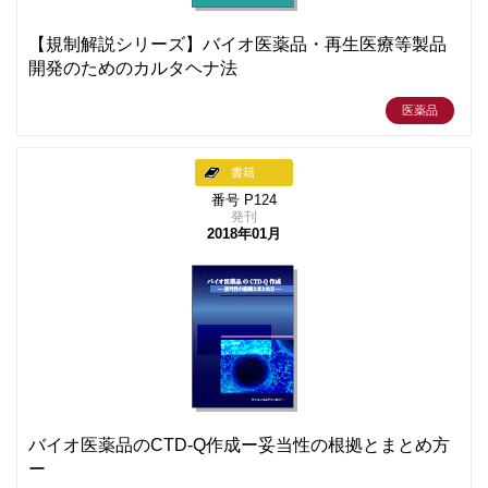
【規制解説シリーズ】バイオ医薬品・再生医療等製品
開発のためのカルタヘナ法
医薬品
書籍
番号 P124
発刊
2018年01月
バイオ医薬品のCTD-Q作成ー妥当性の根拠とまとめ方
ー