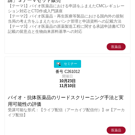
請」３テーマセット販売
【テーマ1】バイオ医薬品における申請をふまえたCMCレギュレー
ション対応とCTD作成入門講座
【テーマ2】バイオ医薬品・再生医療等製品における国内外の規制
当局の考え方をふまえたセルバンク管理と申請資料への記載方法
【テーマ3】バイオ医薬品の原薬製造工程に関する承認申請書/CTD
記載の留意点と生物由来原料基準への対応
医薬品
セミナー
番号 C261012
開催日
10月23日
11月10日
バイオ・抗体医薬品のリードスクリーニング手法と実
用可能性の評価
受講可能な形式：【ライブ配信（アーカイブ配信付）】or【アーカ
イブ配信】
医薬品