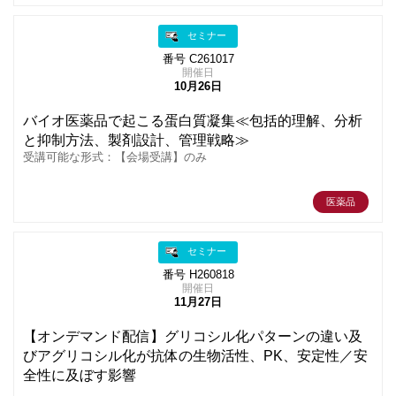
セミナー
番号 C261017
開催日
10月26日
バイオ医薬品で起こる蛋白質凝集≪包括的理解、分析
と抑制方法、製剤設計、管理戦略≫
受講可能な形式：【会場受講】のみ
医薬品
セミナー
番号 H260818
開催日
11月27日
【オンデマンド配信】グリコシル化パターンの違い及
びアグリコシル化が抗体の生物活性、PK、安定性／安
全性に及ぼす影響