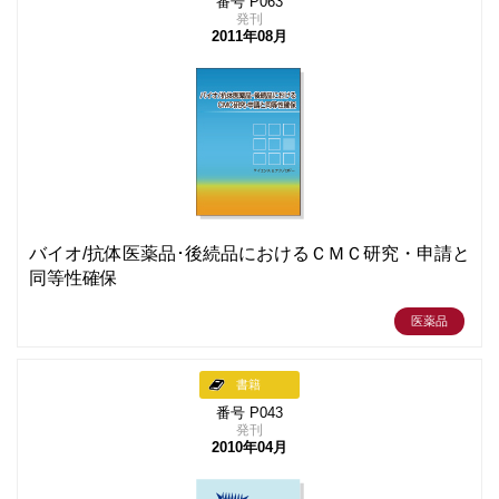
番号 P063
発刊
2011年08月
バイオ/抗体医薬品･後続品におけるＣＭＣ研究・申請と
同等性確保
医薬品
書籍
番号 P043
発刊
2010年04月