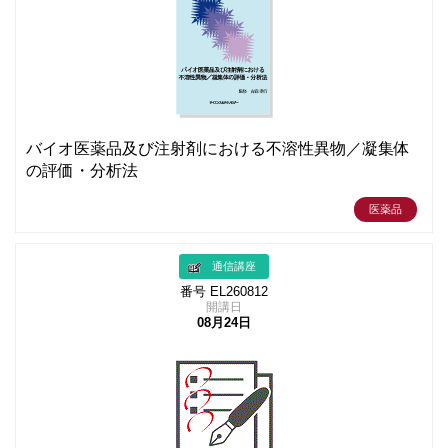
バイオ医薬品及び注射剤における不溶性異物／凝集体
の評価・分析法
医薬品
通信講座
番号 EL260812
開講日
08月24日