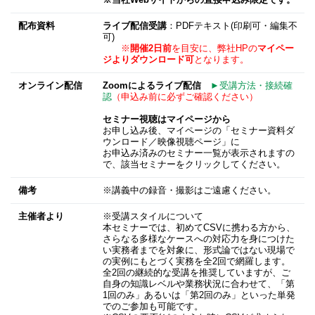
※当社Webサイトからの直接申込み限定です。
配布資料
ライブ配信受講
：PDFテキスト(印刷可・編集不
可)
※
開催2日前
を目安に、弊社HPの
マイペー
ジよりダウンロード可
となります。
オンライン配信
Zoomによるライブ配信
►受講方法・接続確
認
（申込み前に必ずご確認ください）
セミナー視聴はマイページから
お申し込み後、マイページの「セミナー資料ダ
ウンロード／映像視聴ページ」に
お申込み済みのセミナー一覧が表示されますの
で、該当セミナーをクリックしてください。
備考
※講義中の録音・撮影はご遠慮ください。
主催者より
※受講スタイルについて
本セミナーでは、初めてCSVに携わる方から、
さらなる多様なケースへの対応力を身につけた
い実務者までを対象に、形式論ではない現場で
の実例にもとづく実務を全2回で網羅します。
全2回の継続的な受講を推奨していますが、ご
自身の知識レベルや業務状況に合わせて、「第
1回のみ」あるいは「第2回のみ」といった単発
でのご参加も可能です。