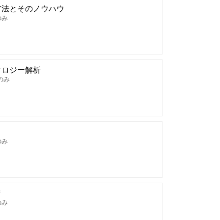
方法とそのノウハウ
のみ
オロジー解析
のみ
のみ
術
のみ