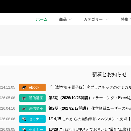
ホーム
商品
カテゴリー
特集
械
新着とお知らせ
「【製本版＋電子版】廃プラスチックのケミカ
024.12.05
eBook
第2期（2026/10/23開講）
eラーニング：Exc
026.05.08
通信講座
第2期（2027/2/17開講）
化学物質ユーザーのた
026.04.16
通信講座
1/14,15
これからの自動車熱マネジメント技術【
026.08.06
セミナー
10/28
これだけは押さえておきたい"最新"工業
026.08.05
セミナー