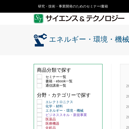
研究・技術・事業開発のためのセミナー/書籍
エネルギー・環境・機
商品分類で探す
セミナー一覧
書籍・ebook一覧
通信講座一覧
2
分野・カテゴリーで探す
2
エレクトロニクス
化学・材料
2
エネルギー・環境・機械
ビジネススキル・新規事業
2
医薬品
医療機器
2
化粧品