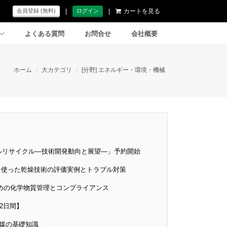
|
|
カートを見る
会員登録 (無料)
ログイン
よくある質問
お問合せ
会社概要
ホーム
/
大カテゴリ
/
[分野] エネルギー・環境・機械
ルリサイクル―技術開発動向と展望―」予約開始
elを使った乾燥技術の評価実例とトラブル対策
めの化学物質管理とコンプライアンス
2日間】
触媒の基礎知識