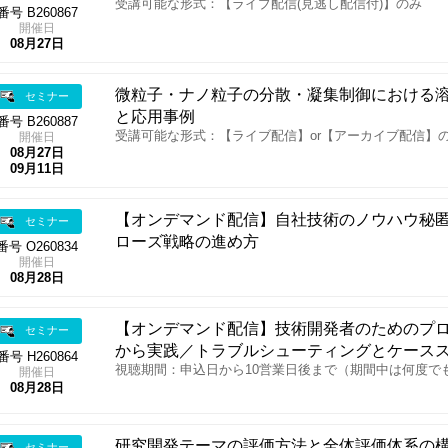
受講可能な形式：【ライブ配信(見逃し配信付)】のみ
番号 B260867
開催日
08月27日
微粒子・ナノ粒子の分散・凝集制御における溶
セミナー
と応用事例
番号 B260887
受講可能な形式：【ライブ配信】or【アーカイブ配信】
開催日
08月27日
09月11日
【オンデマンド配信】自社技術のノウハウ秘
セミナー
ローズ戦略の進め方
番号 O260834
開催日
08月28日
【オンデマンド配信】技術開発者のためのプ
セミナー
から実践／トラブルシューティングとケース
番号 H260864
視聴期間：申込日から10営業日後まで（期間中は何度で
開催日
08月28日
研究開発テーマの評価方法と全体評価体系の
セミナー