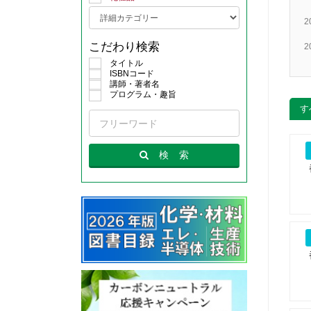
2
こだわり検索
2
タイトル
ISBNコード
講師・著者名
プログラム・趣旨
す
検
索