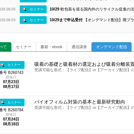
10/29
軟包装を巡る国内外のリサイクル促進の法
026.08.05
セミナー
10/29まで申込受付
【オンデマンド配信】廃プラ
026.08.03
セミナー
べて
セミナー
書籍・ebook
通信講座
オンデマンド配信
吸着の基礎と吸着材の選定および吸着分離装
セミナー
受講可能な形式：【ライブ配信】or【アーカイブ配信】
番号 B260743
開催日
07月23日
08月17日
バイオフィルム対策の基本と最新研究動向
セミナー
受講可能な形式：【ライブ配信】or【アーカイブ配信】
番号 B260784
開催日
07月24日
08月18日