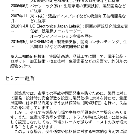
人の聴感判定を機械化した検査装置開発などに従事
2006年6月
パナソニック(株)：生活家電の要素技術、製品開発など
～
に従事
2007年11
東レ(株)：液晶ディスプレイなどの微細加工技術開発な
月～
どに従事
2010年4月
LG Electronics Japan Lab(株)：関西の新規研究所設立責
～
任者、洗濯機チームリーダー、
オープンイノベーション室長を歴任
2015年5月
MOSHIMO研：製造業支援、開発コンサルティング、生
～
活関連用品などの研究開発に従事
※人工知能応用技術、実験計画法、品質工学に関して、電子部品・
ロボット・加工技術・検査技術・生活家電などの分野で、約31年の
経験を持つ。
セミナー趣旨
製造業では、市場での事故や問題発生を防ぐために、製品に対し
て開発・設計時に安全係数を設定し製品仕様に余裕を持たせ、量産
展開時には不良品判定を行う規格値管理（閾値判定）を行い、良品
のみを出荷しています。
しかし、それでも製品が市場で事故や問題を起こす場合がありま
す。また、生産で不良率を管理し、トラブル時は規格値・公差を厳
しく設定しなおしても、市場クレームが減らず、コストのみが増大
することも多々あります。
このような場合、安全係数や規格値に対する根本的な考え方に誤