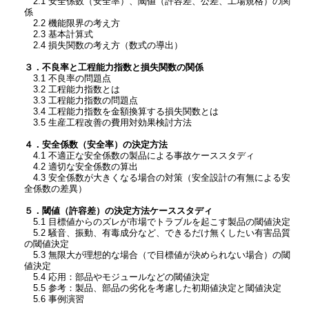
2.1 安全係数（安全率）、閾値（許容差、公差、工場規格）の関
係
2.2 機能限界の考え方
2.3 基本計算式
2.4 損失関数の考え方（数式の導出）
３．不良率と工程能力指数と損失関数の関係
3.1 不良率の問題点
3.2 工程能力指数とは
3.3 工程能力指数の問題点
3.4 工程能力指数を金額換算する損失関数とは
3.5 生産工程改善の費用対効果検討方法
４．安全係数（安全率）の決定方法
4.1 不適正な安全係数の製品による事故ケーススタディ
4.2 適切な安全係数の算出
4.3 安全係数が大きくなる場合の対策（安全設計の有無による安
全係数の差異）
５．閾値（許容差）の決定方法ケーススタディ
5.1 目標値からのズレが市場でトラブルを起こす製品の閾値決定
5.2 騒音、振動、有毒成分など、できるだけ無くしたい有害品質
の閾値決定
5.3 無限大が理想的な場合（で目標値が決められない場合）の閾
値決定
5.4 応用：部品やモジュールなどの閾値決定
5.5 参考：製品、部品の劣化を考慮した初期値決定と閾値決定
5.6 事例演習