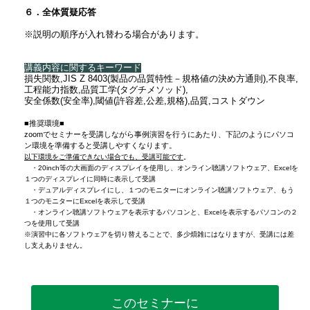
６．全体質疑応答
※説明の順序が入れ替わる場合があります。
講義内容に関するキーワード
損失関数,JIS Z 8403(製品の品質特性－規格値の決め方通則),不良率,
工程能力指数,品質工学(タグチメソッド),
安全係数(安全率),閾値(許容差,公差,規格),品質,コストダウン
■推奨環境■
zoomでセミナーを受講しながら事例演習を行うにあたり、下記のようにパソコ
ン環境を準備すると受講しやすくなります。
以下環境をご準備できない場合でも、受講可能です
。
・20inch等の大画面のディスプレイを使用し、オンライン聴講ソフトウェア、Excelを
１つのディスプレイに同時に表示して受講
・デュアルディスプレイにし、１つのモニターにオンライン聴講ソフトウェア、もう
１つのモニターにExcelを表示して受講
・オンライン聴講ソフトウェアを表示するパソコンと、Excelを表示するパソコンの２
つを使用して受講
※演習中に各ソフトウェアを切り替えることで、多少煩雑にはなりますが、受講には差
し支えありません。
このセミナーに