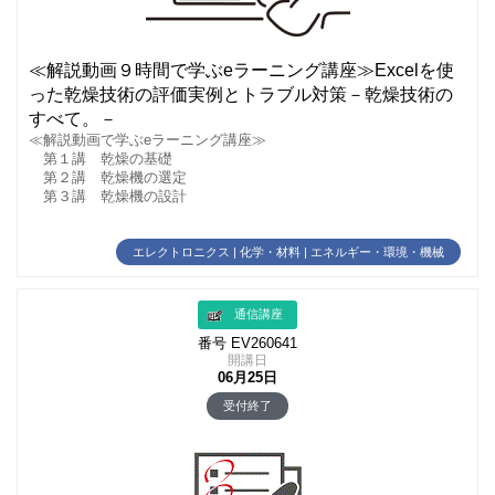
≪解説動画９時間で学ぶeラーニング講座≫Excelを使
った乾燥技術の評価実例とトラブル対策－乾燥技術の
すべて。－
≪解説動画で学ぶeラーニング講座≫
第１講 乾燥の基礎
第２講 乾燥機の選定
第３講 乾燥機の設計
エレクトロニクス | 化学・材料 | エネルギー・環境・機械
通信講座
番号 EV260641
開講日
06月25日
受付終了