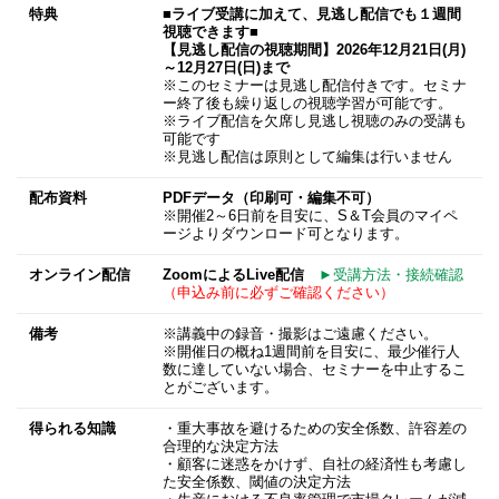
特典
■ライブ受講に加えて、見逃し配信​でも１週間
視聴できます■
【見逃し配信​の視聴期間】2026年12月21日(月)
～12月27日(日)まで
※このセミナーは見逃し配信付きです。セミナ
ー終了後も繰り返しの視聴学習が可能です。
※ライブ配信を欠席し見逃し視聴のみの受講も
可能です
※見逃し配信は原則として編集は行いません
配布資料
PDFデータ（印刷可・編集不可）
※開催2～6日前を目安に、S＆T会員のマイペ
ージよりダウンロード可となります。
オンライン配信
ZoomによるLive配信
►受講方法・接続確認
（申込み前に必ずご確認ください）
備考
※講義中の録音・撮影はご遠慮ください。
※開催日の概ね1週間前を目安に、最少催行人
数に達していない場合、セミナーを中止するこ
とがございます。
得られる知識
・重大事故を避けるための安全係数、許容差の
合理的な決定方法
・顧客に迷惑をかけず、自社の経済性も考慮し
た安全係数、閾値の決定方法