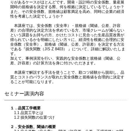
りがあるケースがほとんどです。開発・設計時の安全係数、量産展
開時の規格値を決定する際、何を根拠に決定しているでしょうか？
また、その安全係数、規格値は顧客満足を高め、同時に企業の経済
性を考慮した決定でしょうか？
本講座では、安全係数（安全率）・規格値（閾値、公差、許容
差）の合理的な決定方法を求めている方、市場クレームが減らない
という課題をお持ちの方、かけたコストに見合った生産品質改善が
得られているかを明確にしたい方々に、経済性を根拠に合理的に安
全係数（安全率）、規格値（閾値、公差、許容差）を決定する方法
である『損失関数（JIS Z 8403） 』について、詳細に解説いたしま
す。
加えて、事例演習を行い、実践的な安全係数と規格値（閾値、公
差、許容差）の計算方法を身に付けいただきます。
本講座で解説する手法を使うことで、勘コツ経験から脱却し、品
質とコストのバランスが取れた安全係数と規格値を合理的に決定す
ることが可能になります。
セミナー講演内容
１．品質工学概要
1.1 品質工学とは
1.2 損失関数の位置づけ
２．安全係数、閾値の概要