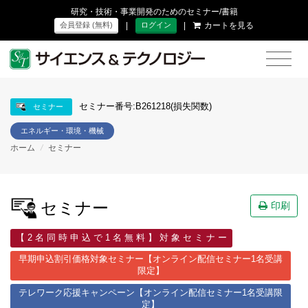
研究・技術・事業開発のためのセミナー/書籍
|
|
カートを見る
会員登録 (無料)
ログイン
セミナー番号:B261218(損失関数)
セミナー
エネルギー・環境・機械
ホーム
/
セミナー
セミナー
印刷
【 2 名 同 時 申 込 で 1 名 無 料 】 対 象 セ ミ ナ ー
早期申込割引価格対象セミナー【オンライン配信セミナー1名受講
限定】
テレワーク応援キャンペーン【オンライン配信セミナー1名受講限
定】