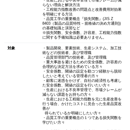
・生産における不良率管理で市場クレームが減
らない理由と解決方法
・工程能力指数改善の問題点と改善費用対効果
を明確にする方法
・品質工学の重要概念『損失関数』(JIS Z
8403（製品の品質特性－規格値の決め方通則))
の基礎知識と演習など
※損失関数、安全係数、許容差、工程能力指数
に関する予備知識は必要ありません。
対象
・製品開発、要素技術、生産システム、加工技
術などの技術者、及び管理職
・品質管理部門の技術者、及び管理職
・重大事故を避けるための安全係数、許容差の
合理的な決定方法を求めている方々
・安全係数、閾値の設定を勘コツ経験から脱却
したいと考えている管理者の方々
・顧客に迷惑をかけず、自社の経済性も考慮し
た安全係数、閾値の設定を行いたい方々
・生産における不良率管理で、市場クレームが
減らない課題をお持ちの方々
・生産における工程能力指数を元に生産改善を
行う場合、かけたコストに見合った生産品質改
善が
得られているか明確にしたい方々
・品質工学の重要概念の１つである損失関数を
学びたい方々