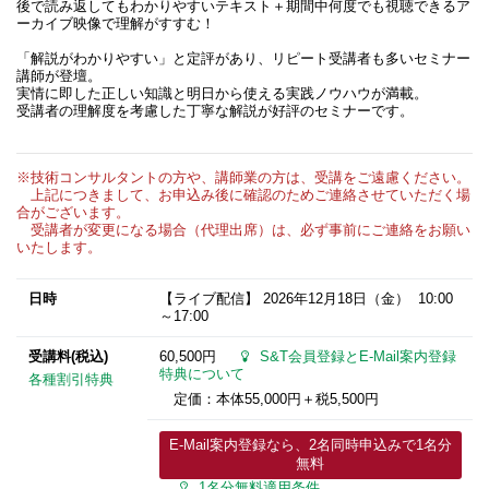
後で読み返してもわかりやすいテキスト＋期間中何度でも視聴できるア
ーカイブ映像で理解がすすむ！
「解説がわかりやすい」と定評があり、リピート受講者も多いセミナー
講師が登壇。
実情に即した正しい知識と明日から使える実践ノウハウが満載。
受講者の理解度を考慮した丁寧な解説が好評のセミナーです。
※技術コンサルタントの方や、講師業の方は、受講をご遠慮ください。
上記につきまして、お申込み後に確認のためご連絡させていただく場
合がございます。
受講者が変更になる場合（代理出席）は、必ず事前にご連絡をお願い
いたします。
日時
【ライブ配信】
2026年12月18日
（金） 10:00
～17:00
受講料(税込)
60,500円
S&T会員登録とE-Mail案内登録
特典について
各種割引特典
定価：本体55,000円＋税5,500円
E-Mail案内登録なら、2名同時申込みで1名分
無料
1名分無料適用条件