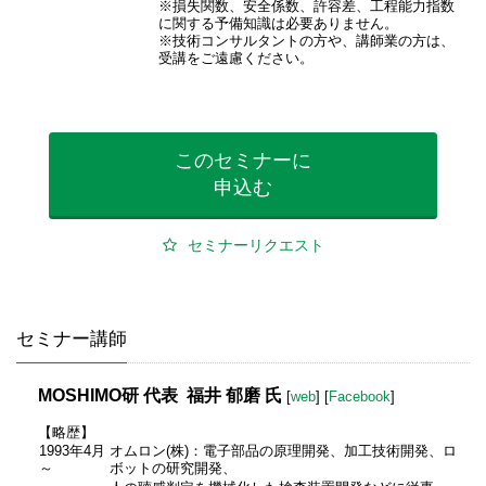
※損失関数、安全係数、許容差、工程能力指数
に関する予備知識は必要ありません。
※技術コンサルタントの方や、講師業の方は、
受講をご遠慮ください。
このセミナーに
申込む
セミナーリクエスト
セミナー講師
MOSHIMO研 代表 福井 郁磨 氏
[
web
] [
Facebook
]
【略歴】
1993年4月
オムロン(株)：電子部品の原理開発、加工技術開発、ロ
～
ボットの研究開発、