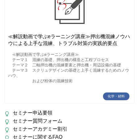
≪解説動画で学ぶeラーニング講座≫押出機混練ノウハ
ウによる上手な混練、トラブル対策の実践的要点
≪解説動画で学ぶeラーニング講座≫
テーマ１ 混練の基礎、押出機の構造と工程プロセス
テーマ２ 二軸押出機の混練要素と押出機・周辺設備の基礎
テーマ３ スクリュデザインの基礎と上手く混練するためのノウ
ハウ、
および粉体の混練技術
化学・材料
セミナー申込要領
セミナー質問フォーム
セミナーアカデミー割引
セミナーに関するFAQ