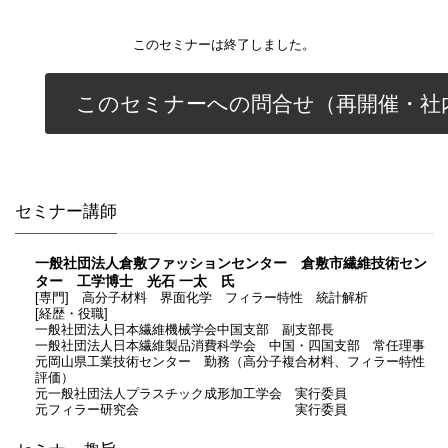
このセミナーは終了しました。
このセミナーへの問合せ（再開催・社
セミナー講師
一般社団法人倉敷ファッションセンター 倉敷市繊維技術セン
ター 工学博士 光石 一太
氏
[専門] 高分子材料 界面化学 フィラー特性 統計解析
[経歴・役職]
一般社団法人日本繊維機械学会中国支部 副支部長
一般社団法人日本繊維製品消費科学会 中国・四国支部 常任理事
元岡山県工業技術センター 勤務（高分子複合材料、フィラー特性
評価）
元一般社団法人プラスチック成形加工学会 実行委員
元フィラー研究会 実行委員