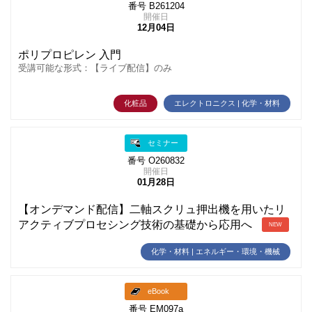
番号 B261204
開催日
12月04日
ポリプロピレン 入門
受講可能な形式：【ライブ配信】のみ
化粧品
エレクトロニクス | 化学・材料
セミナー
番号 O260832
開催日
01月28日
【オンデマンド配信】二軸スクリュ押出機を用いたリ
アクティブプロセシング技術の基礎から応用へ
NEW
化学・材料 | エネルギー・環境・機械
eBook
番号 EM097a