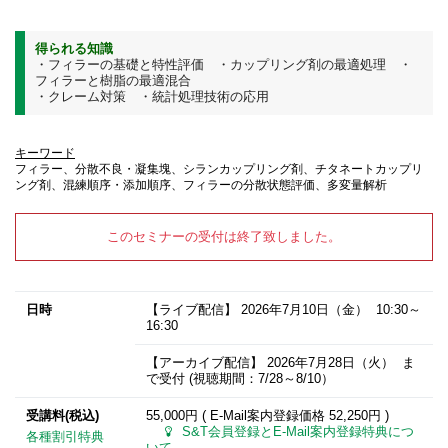
得られる知識
・フィラーの基礎と特性評価 ・カップリング剤の最適処理 ・
フィラーと樹脂の最適混合
・クレーム対策 ・統計処理技術の応用
キーワード
フィラー、分散不良・凝集塊、シランカップリング剤、チタネートカップリ
ング剤、混練順序・添加順序、フィラーの分散状態評価、多変量解析
このセミナーの受付は終了致しました。
日時
【ライブ配信】
2026年7月10日
（金） 10:30～
16:30
【アーカイブ配信】
2026年7月28日
（火） ま
で受付 (視聴期間：7/28～8/10）
受講料(税込)
55,000円 ( E-Mail案内登録価格
52,250円
)
S&T会員登録とE-Mail案内登録特典につ
各種割引特典