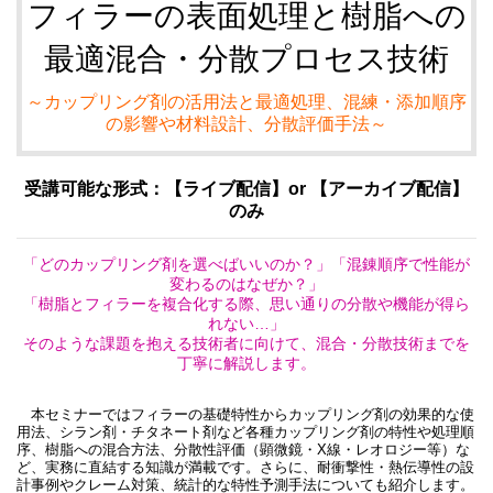
フィラーの表面処理と樹脂への
最適混合・分散プロセス技術
～カップリング剤の活用法と最適処理、混練・添加順序
の影響や材料設計、分散評価手法～
受講可能な形式：【ライブ配信】or 【アーカイブ配信】
のみ
「どのカップリング剤を選べばいいのか？」「混錬順序で性能が
変わるのはなぜか？」
「樹脂とフィラーを複合化する際、思い通りの分散や機能が得ら
れない…」
そのような課題を抱える技術者に向けて、混合・分散技術までを
丁寧に解説します。
本セミナーではフィラーの基礎特性からカップリング剤の効果的な使
用法、シラン剤・チタネート剤など各種カップリング剤の特性や処理順
序、樹脂への混合方法、分散性評価（顕微鏡・X線・レオロジー等）な
ど、実務に直結する知識が満載です。さらに、耐衝撃性・熱伝導性の設
計事例やクレーム対策、統計的な特性予測手法についても紹介します。