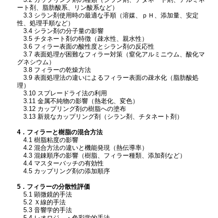
ート剤、脂肪酸系、リン酸系など）
3.3 シラン剤使用時の最適な手順（溶媒、ｐＨ、添加量、安定
性、処理手順など）
3.4 シラン剤の分子量の影響
3.5 チタネート剤の特徴（疎水性、親水性）
3.6 フィラー表面の酸性度とシラン剤の反応性
3.7 表面処理が困難なフィラー対策（窒化アルミニウム、酸化マ
グネシウム）
3.8 フィラーの乾燥方法
3.9 表面処理法の違いによるフィラー表面の疎水化（脂肪酸処
理）
3.10 スプレードライ法の利用
3.11 金属不純物の影響（熱老化、変色）
3.12 カップリング剤の樹脂への塗布
3.13 新規なカップリング剤（シラン剤、チタネート剤）
4．フィラーと樹脂の混合方法
4.1 樹脂粘度の影響
4.2 混合方法の違いと機能発現（熱伝導率）
4.3 混錬順序の影響（樹脂、フィラー種類、添加剤など）
4.4 マスターバッチの有効性
4.5 カップリング剤の添加順序
5．フィラーの分散性評価
5.1 顕微鏡的手法
5.2 Ｘ線的手法
5.3 音響学的手法
5.4 レオロジ―・色彩学的手法