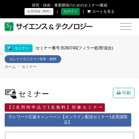
研究・技術・事業開発のためのセミナー/書籍
|
|
カートを見る
会員登録 (無料)
ログイン
セミナー番号:B260740(フィラー処理/混合)
セミナー
エレクトロニクス | 化学・材料
ホーム
/
セミナー
セミナー
印刷
【 2 名 同 時 申 込 で 1 名 無 料 】 対 象 セ ミ ナ ー
テレワーク応援キャンペーン【オンライン配信セミナー1名受講限
定】