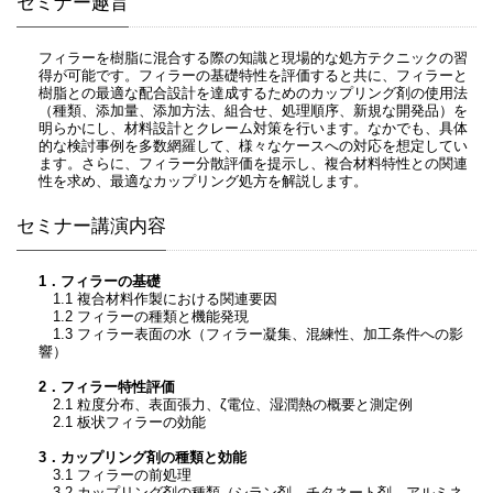
セミナー趣旨
フィラーを樹脂に混合する際の知識と現場的な処方テクニックの習
得が可能です。フィラーの基礎特性を評価すると共に、フィラーと
樹脂との最適な配合設計を達成するためのカップリング剤の使用法
（種類、添加量、添加方法、組合せ、処理順序、新規な開発品）を
明らかにし、材料設計とクレーム対策を行います。なかでも、具体
的な検討事例を多数網羅して、様々なケースへの対応を想定してい
ます。さらに、フィラー分散評価を提示し、複合材料特性との関連
性を求め、最適なカップリング処方を解説します。
セミナー講演内容
1．フィラーの基礎
1.1 複合材料作製における関連要因
1.2 フィラーの種類と機能発現
1.3 フィラー表面の水（フィラー凝集、混練性、加工条件への影
響）
2．フィラー特性評価
2.1 粒度分布、表面張力、ζ電位、湿潤熱の概要と測定例
2.1 板状フィラーの効能
3．カップリング剤の種類と効能
3.1 フィラーの前処理
3.2 カップリング剤の種類（シラン剤、チタネート剤、アルミネ