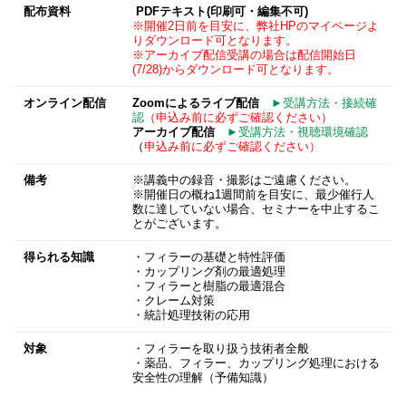
配布資料
PDFテキスト(印刷可・編集不可)
※開催2日前を目安に、弊社HPのマイページよ
りダウンロード可となります。
※アーカイブ配信受講の場合は配信開始日
(7/28)からダウンロード可となります。
オンライン配信
Zoomによるライブ配信
►受講方法・接続確
認
（申込み前に必ずご確認ください）
アーカイブ配信
►受講方法・視聴環境確認
（
申込み前に必ずご確認ください）
備考
※講義中の録音・撮影はご遠慮ください。
※開催日の概ね1週間前を目安に、最少催行人
数に達していない場合、セミナーを中止するこ
とがございます。
得られる知識
・フィラーの基礎と特性評価
・カップリング剤の最適処理
・フィラーと樹脂の最適混合
・クレーム対策
・統計処理技術の応用
対象
・フィラーを取り扱う技術者全般
・薬品、フィラー、カップリング処理における
安全性の理解（予備知識）