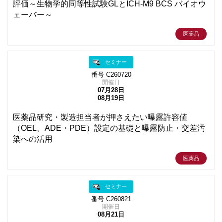
評価～生物学的同等性試験GLとICH-M9 BCS バイオウ
ェーバー～
医薬品
セミナー
番号 C260720
開催日
07月28日
08月19日
医薬品研究・製造担当者が押さえたい曝露許容値
（OEL、ADE・PDE）設定の基礎と曝露防止・交差汚
染への活用
医薬品
セミナー
番号 C260821
開催日
08月21日