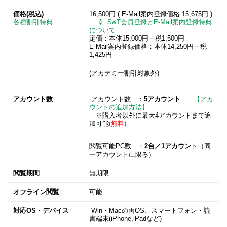
価格(税込)
16,500円 ( E-Mail案内登録価格
15,675円
)
各種割引特典
S&T会員登録とE-Mail案内登録特典
について
定価：本体15,000円＋税1,500円
E-Mail案内登録価格：本体14,250円＋税
1,425円
(アカデミー割引対象外)
アカウント数
アカウント数 ：
5アカウント
【アカ
ウントの追加方法】
※購入者以外に最大4アカウントまで追
加可能
(無料)
閲覧可能PC数 ：
2台／1アカウン
ト（同
一アカウントに限る）
閲覧期間
無期限
オフライン閲覧
可能
対応OS・デバイス
Win・Macの両OS、スマートフォン・読
書端末(iPhone,iPadなど)