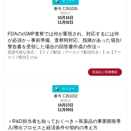
セミナー
番号 C261026
開催日
10月16日
11月02日
FDAのcGMP査察では何が重視され、対応するには何
が必須か～事前準備、査察時対応、指摘があった場合/
警告書を受領した場合の回答書作成の作法～
受講可能な形式：【ライブ配信（アーカイブ配信付き）】or【アー
カイブ配信】のみ
医薬品 | 医療機器
セミナー
番号 C261032
開催日
10月23日
11月09日
＜R&D担当者も知っておくべき＞医薬品の事業開発導
入/導出プロセスと経済条件や契約の考え方