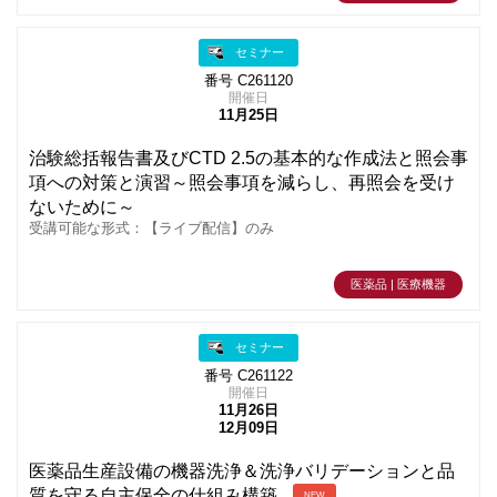
セミナー
番号 C261120
開催日
11月25日
治験総括報告書及びCTD 2.5の基本的な作成法と照会事
項への対策と演習～照会事項を減らし、再照会を受け
ないために～
受講可能な形式：【ライブ配信】のみ
医薬品 | 医療機器
セミナー
番号 C261122
開催日
11月26日
12月09日
医薬品生産設備の機器洗浄＆洗浄バリデーションと品
質を守る自主保全の仕組み構築
NEW