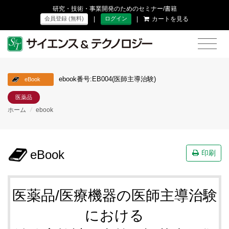
研究・技術・事業開発のためのセミナー/書籍
|
|
カートを見る
会員登録 (無料)
ログイン
ebook番号:EB004(医師主導治験)
eBook
医薬品
ホーム
/
ebook
eBook
印刷
医薬品/医療機器の医師主導治験
における