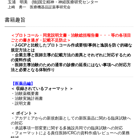
玉浦 明美 (独)国立精神・神経医療研究センター
上崎 勇一 医療機器品証薬事研究会
書籍趣旨
＜プロトコール・同意説明文書・治験総括報告書・・・等の各項目
ごとの書き過ぎ・記載不足防止＞
・J-GCPと比較したプロトコール作成要領/事例と逸脱を防ぐ的確な
規定方法とは
・企業主導と医師主導の記載方法の差異とそれぞれに対応するため
の資料作成
・医師主導治験のための通常の診療の延長にはない事項への対応方
法と必要となる体制作り
【医薬品編】
＜ 収録されているフォーマット ＞
・治験薬概要書
・治験実施計画書
・説明文書
＜ ポイント ＞
・アカデミアからの新規創薬としての新医薬品に関わる臨床試験へ
の対応
・承認事項一部変更に関する多施設共同での臨床試験への対応
・フォーマットによる責任医師/CRCの資料作成/レビューへの業務