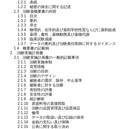
1.2.1 表紙
1.2.2 秘密の保全に関する記述
1.3 治験薬概要書の内容
1.3.1 目次
1.3.2 要約
1.3.3 序文
1.3.4 物理的，化学的及び薬剤学的性質ならびに薬剤組成
1.3.5 薬理，毒性，薬物動態及び薬物代謝
1.3.6 臨床試験成績
1.3.7 データの要約及び治験責任医師に対するガイダンス
1.4 概要書の記載例
2. 治験実施計画書
2.1 治験実施計画書の一般的記載事項
2.1.1 治験実施体制
2.1.2 背景情報
2.1.3 治験の目的
2.1.4 治験のデザイン
2.1.5 被験者の選択，除外，中止基準
2.1.6 被験者に対する治療
2.1.7 有効性の評価
2.1.8 安全性の評価
2.1.9 統計解析
2.1.10 原資料等の直接閲覧
2.1.11 治験の品質管理及び品質保証
2.1.12 倫理
2.1.13 データの取扱い及び記録の保存
2.1.14 金銭の支払い及び保険
2.1.15 公表に関する取り決め