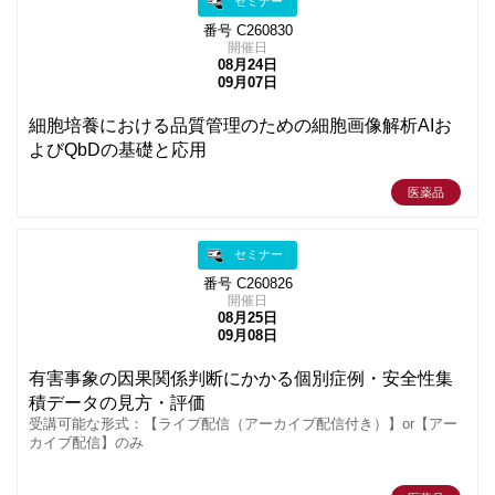
セミナー
番号 C260830
開催日
08月24日
09月07日
細胞培養における品質管理のための細胞画像解析AIお
よびQbDの基礎と応用
医薬品
セミナー
番号 C260826
開催日
08月25日
09月08日
有害事象の因果関係判断にかかる個別症例・安全性集
積データの見方・評価
受講可能な形式：【ライブ配信（アーカイブ配信付き）】or【アー
カイブ配信】のみ