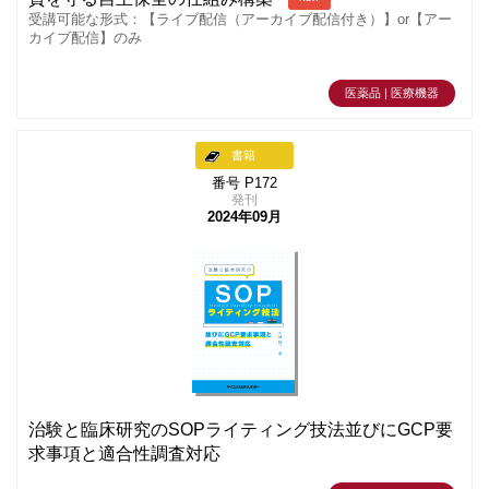
受講可能な形式：【ライブ配信（アーカイブ配信付き）】or【アー
カイブ配信】のみ
医薬品 | 医療機器
書籍
番号 P172
発刊
2024年09月
治験と臨床研究のSOPライティング技法並びにGCP要
求事項と適合性調査対応