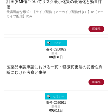
計画(RMP)についてリスク最小化策の最適化と効果評
価
受講可能な形式：【ライブ配信（アーカイブ配信付き）】or【アー
カイブ配信】のみ
医薬品
セミナー
番号 C260829
開催日
08月31日
医薬品承認申請における一変・軽微変更届の妥当性判
断にむけた考察と事例
医薬品
セミナー
番号 C260911
開催日
09月11日