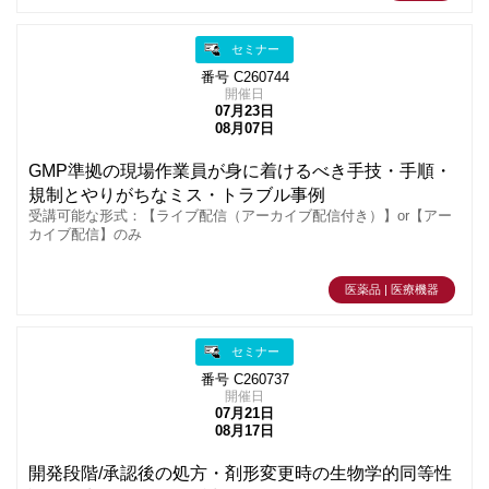
セミナー
番号 C260744
開催日
07月23日
08月07日
GMP準拠の現場作業員が身に着けるべき手技・手順・
規制とやりがちなミス・トラブル事例
受講可能な形式：【ライブ配信（アーカイブ配信付き）】or【アー
カイブ配信】のみ
医薬品 | 医療機器
セミナー
番号 C260737
開催日
07月21日
08月17日
開発段階/承認後の処方・剤形変更時の生物学的同等性