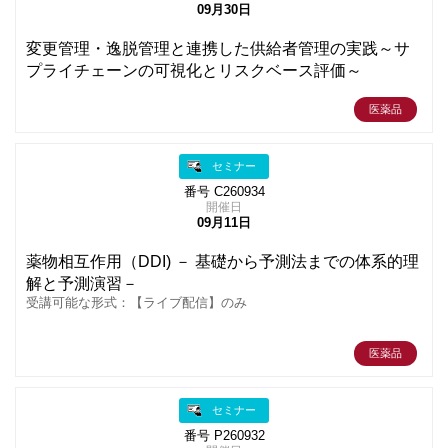
09月30日
変更管理・逸脱管理と連携した供給者管理の実践～サ
プライチェーンの可視化とリスクベース評価～
医薬品
セミナー
番号 C260934
開催日
09月11日
薬物相互作用（DDI) － 基礎から予測法までの体系的理
解と予測演習－
受講可能な形式：【ライブ配信】のみ
医薬品
セミナー
番号 P260932