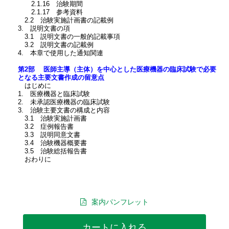
2.1.16 治験期間
2.1.17 参考資料
2.2 治験実施計画書の記載例
3. 説明文書の項
3.1 説明文書の一般的記載事項
3.2 説明文書の記載例
4. 本章で使用した通知関連
第2部 医師主導（主体）を中心とした医療機器の臨床試験で必要
となる主要文書作成の留意点
はじめに
1. 医療機器と臨床試験
2. 未承認医療機器の臨床試験
3. 治験主要文書の構成と内容
3.1 治験実施計画書
3.2 症例報告書
3.3 説明同意文書
3.4 治験機器概要書
3.5 治験総括報告書
おわりに
案内パンフレット
カートに入れる