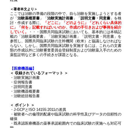
軽減
＜著者本文より＞
ここでは治験の準備の段階の中で、自ら治験を実施しようとする者
が「
治験薬概要書
」「
治験実施計画書
」「
説明文書・同意書
」を検
討・作成する際に、
「どこに」「どのように」「どれくらい具体的
に」「何を」記載すればいいのか、作成の手引きおよび事例を紹介
していく。
・・・国際共同臨床試験においても、基本的には本稿記
載の「治験薬概要書」「治験実施計画書」「説明文書・同意書」を
参照し、国際共同臨床試験の主幹機関（欧米）と協議しなければな
らない。しかし、国際共同臨床試験を実施するには、これらの文書
類の作成以外に治験審査委員会登録制度および治験薬入手のための
薬監証明など多くの手続きが課題となる。
【医療機器編】
＜ 収録されているフォーマット ＞
・治験実施計画書
・症例報告書
・説明同意書
・治験機器概要書
・治験総括報告書
＜ ポイント ＞
・J-GCPとISO 14155:2011の差異
・被験者への倫理的配慮や臨床試験の科学性及びデータの信頼性の
確保
・既承認医療機器の薬事承認範囲内での臨床試験の実施へも対応可