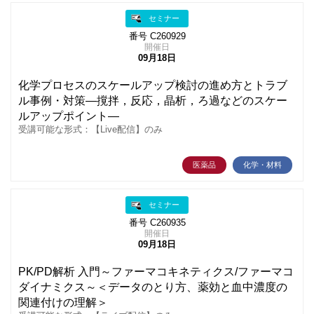
セミナー
番号 C260929
開催日
09月18日
化学プロセスのスケールアップ検討の進め方とトラブ
ル事例・対策―撹拌，反応，晶析，ろ過などのスケー
ルアップポイント―
受講可能な形式：【Live配信】のみ
医薬品
化学・材料
セミナー
番号 C260935
開催日
09月18日
PK/PD解析 入門～ファーマコキネティクス/ファーマコ
ダイナミクス～＜データのとり方、薬効と血中濃度の
関連付けの理解＞