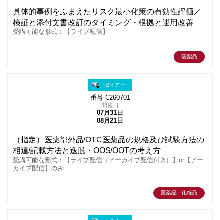
具体的事例をふまえたリスク最小化策の有効性評価／
検証と添付文書改訂のタイミング・根拠と運用改善
受講可能な形式：【ライブ配信】
医薬品
セミナー
番号 C260701
開催日
07月31日
08月21日
（指定）医薬部外品/OTC医薬品の規格及び試験方法の
相違/記載方法と逸脱・OOS/OOTの考え方
受講可能な形式：【ライブ配信（アーカイブ配信付き）】or【アー
カイブ配信】のみ
医薬品 | 化粧品