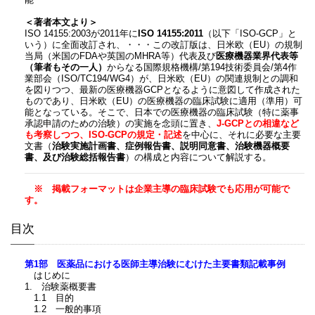
能
＜著者本文より＞
ISO 14155:2003が2011年に
ISO 14155:2011
（以下「ISO-GCP」と
いう）に全面改訂され、・・・この改訂版は、日米欧（EU）の規制
当局（米国のFDAや英国のMHRA等）代表及び
医療機器業界代表等
（筆者もその一人）
からなる国際規格機構/第194技術委員会/第4作
業部会（ISO/TC194/WG4）が、日米欧（EU）の関連規制との調和
を図りつつ、最新の医療機器GCPとなるように意図して作成された
ものであり、日米欧（EU）の医療機器の臨床試験に適用（準用）可
能となっている。そこで、
日本での医療機器の臨床試験（特に薬事
承認申請のための治験）の実施を念頭に置き、
J-GCPとの相違など
も考察しつつ、ISO-GCPの規定・記述
を中心に、それに必要な主要
文書（
治験実施計画書、症例報告書、説明同意書、治験機器概要
書、及び治験総括報告書
）の構成と内容について解説する。
※ 掲載フォーマットは企業主導の臨床試験でも応用が可能で
す。
目次
第1部 医薬品における医師主導治験にむけた主要書類記載事例
はじめに
1. 治験薬概要書
1.1 目的
1.2 一般的事項