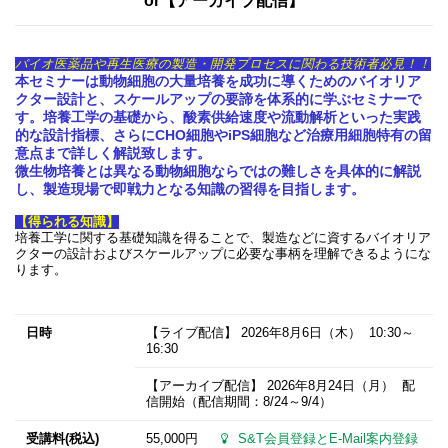
or【アーカイブ配信】
バイオ医薬品や再生医療の製造・開発プロセスに関わる技術者必見！！
本セミナーは動物細胞の大量培養を成功に導くためのバイオリア
クター設計と、スケールアップの要諦を体系的に学ぶセミナーで
す。培養工学の基礎から、酸素供給速度や流動解析といった実践
的な設計指標、さらにCHO細胞やiPS細胞など治療用細胞特有の留
意点まで詳しく解説致します。
微生物培養とは異なる動物細胞ならではの難しさを具体的に解説
し、製造現場で即戦力となる知識の習得を目指します。
【得られる知識】
培養工学に関する基礎知識を得ることで、製造などに資するバイオリア
クターの設計およびスケールアップに必要な事柄を理解できるようにな
ります。
日時
【ライブ配信】
2026年8月6日
（木） 10:30～
16:30
【アーカイブ配信】
2026年8月24日
（月） 配
信開始（配信期間：8/24～9/4）
受講料(税込)
55,000円
S&T会員登録とE-Mail案内登録