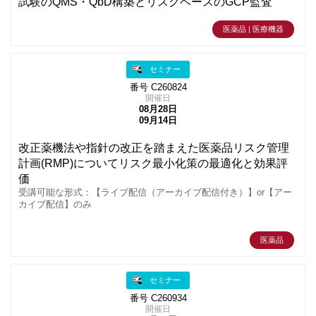
試験のQMS・QbD構築とリスクベースのGCP監査
医薬品 | 医療機器
セミナー
番号 C260824
開催日
08月28日
09月14日
改正薬機法や指針の改正を踏まえた医薬品リスク管理
計画(RMP)についてリスク最小化策の最適化と効果評
価
受講可能な形式：【ライブ配信（アーカイブ配信付き）】or【アー
カイブ配信】のみ
医薬品
セミナー
番号 C260934
開催日