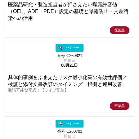
医薬品研究・製造担当者が押さえたい曝露許容値
（OEL、ADE・PDE）設定の基礎と曝露防止・交差汚
染への活用
医薬品
セミナー
番号 C260821
開催日
08月21日
具体的事例をふまえたリスク最小化策の有効性評価／
検証と添付文書改訂のタイミング・根拠と運用改善
受講可能な形式：【ライブ配信】
医薬品
セミナー
番号 C260701
開催日