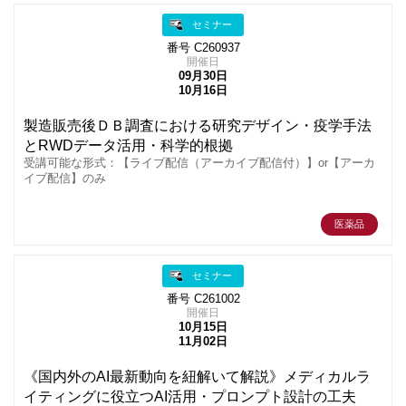
セミナー
番号 C260937
開催日
09月30日
10月16日
製造販売後ＤＢ調査における研究デザイン・疫学手法
とRWDデータ活用・科学的根拠
受講可能な形式：【ライブ配信（アーカイブ配信付）】or【アーカ
イブ配信】のみ
医薬品
セミナー
番号 C261002
開催日
10月15日
11月02日
《国内外のAI最新動向を紐解いて解説》メディカルラ
イティングに役立つAI活用・プロンプト設計の工夫