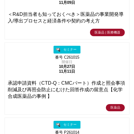
11月09日
＜R&D担当者も知っておくべき＞医薬品の事業開発導
入/導出プロセスと経済条件や契約の考え方
医薬品 | 医療機器
セミナー
番号 C261015
開催日
10月27日
11月11日
承認申請資料（CTD-Q：CMCパート）作成と照会事項
削減及び再照会防止にむけた回答作成の留意点【化学
合成医薬品の事例 】
医薬品
セミナー
番号 P261014