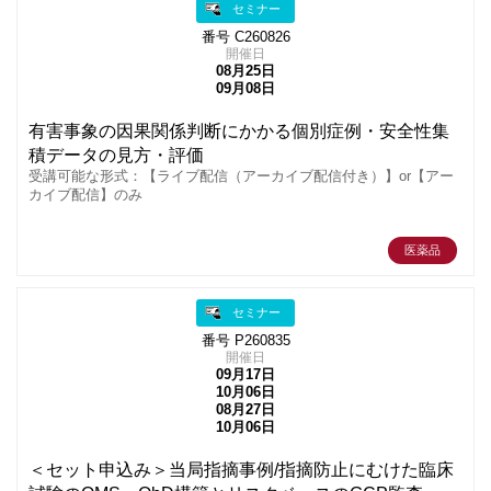
セミナー
番号 C260826
開催日
08月25日
09月08日
有害事象の因果関係判断にかかる個別症例・安全性集
積データの見方・評価
受講可能な形式：【ライブ配信（アーカイブ配信付き）】or【アー
カイブ配信】のみ
医薬品
セミナー
番号 P260835
開催日
09月17日
10月06日
08月27日
10月06日
＜セット申込み＞当局指摘事例/指摘防止にむけた臨床