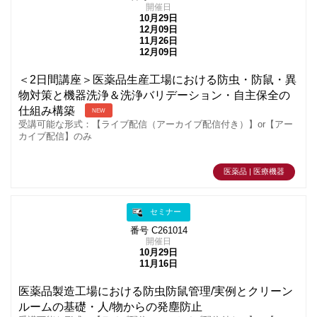
開催日
10月29日
12月09日
11月26日
12月09日
＜2日間講座＞医薬品生産工場における防虫・防鼠・異
物対策と機器洗浄＆洗浄バリデーション・自主保全の
仕組み構築
NEW
受講可能な形式：【ライブ配信（アーカイブ配信付き）】or【アー
カイブ配信】のみ
医薬品 | 医療機器
セミナー
番号 C261014
開催日
10月29日
11月16日
医薬品製造工場における防虫防鼠管理/実例とクリーン
ルームの基礎・人/物からの発塵防止