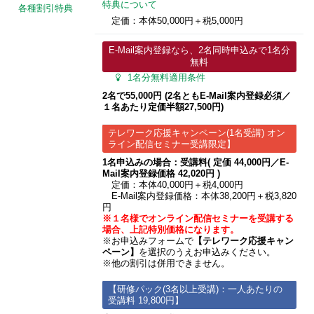
特典について
各種割引特典
定価：本体50,000円＋税5,000円
E-Mail案内登録なら、2名同時申込みで1名分
無料
1名分無料適用条件
2名で55,000円 (2名ともE-Mail案内登録必須／
１名あたり定価半額27,500円)
テレワーク応援キャンペーン(1名受講) オン
ライン配信セミナー受講限定】
1名申込みの場合：受講料( 定価 44,000円／E-
Mail案内登録価格 42,020円 )
定価：本体40,000円＋税4,000円
E-Mail案内登録価格：本体38,200円＋税3,820
円
※１名様でオンライン配信セミナーを受講する
場合、上記特別価格になります。
※お申込みフォームで
【テレワーク応援キャン
ペーン】
を選択のうえお申込みください。
※他の割引は併用できません。
【研修パック(3名以上受講)：一人あたりの
受講料 19,800円】