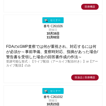
医療機器
セミナー
番号 C261026
開催日
10月16日
11月02日
FDAのcGMP査察では何が重視され、対応するには何
が必須か～事前準備、査察時対応、指摘があった場合/
警告書を受領した場合の回答書作成の作法～
受講可能な形式：【ライブ配信（アーカイブ配信付き）】or【アー
カイブ配信】のみ
医薬品 | 医療機器
セミナー
番号 C261032
開催日
10月23日