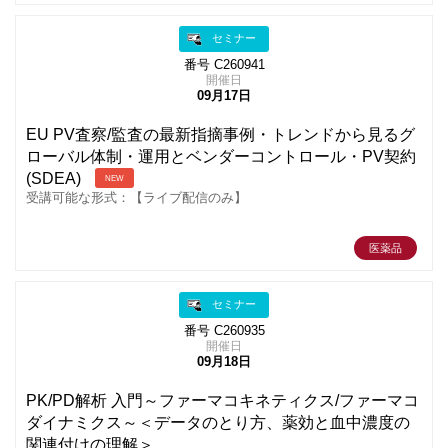
セミナー
番号 C260941
開催日
09月17日
EU PV査察/監査の最新指摘事例・トレンドから見るグ
ローバル体制・運用とベンダーコントロール・PV契約
(SDEA)
NEW
受講可能な形式：【ライブ配信のみ】
医薬品
セミナー
番号 C260935
開催日
09月18日
PK/PD解析 入門～ファーマコキネティクス/ファーマコ
ダイナミクス～＜データのとり方、薬効と血中濃度の
関連付けの理解＞