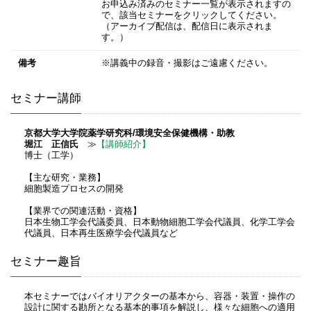
お申込み済みのセミナー一覧が表示されますの
で、該当セミナーをクリックしてください。
（アーカイブ配信は、配信日に表示されま
す。）
備考
※講義中の録音・撮影はご遠慮ください。
セミナー講師
京都大学大学院薬学研究科/環境安全保健機構・助教
堀江 正信氏
≫
【講師紹介】
博士（工学）
【主な研究・業務】
細胞製造プロセスの開発
【業界での関連活動・資格】
日本生物工学会代議委員、日本動物細胞工学会代議員、化学工学会
代議員、日本再生医療学会代議員など
セミナー趣旨
本セミナーではバイオリアクターの基本から、容器・装置・操作の
設計に関する勘所となる基本的事項を解説し、様々な細胞への適用