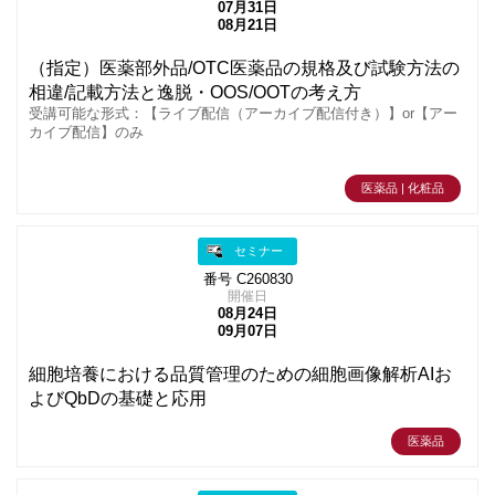
07月31日
08月21日
（指定）医薬部外品/OTC医薬品の規格及び試験方法の
相違/記載方法と逸脱・OOS/OOTの考え方
受講可能な形式：【ライブ配信（アーカイブ配信付き）】or【アー
カイブ配信】のみ
医薬品 | 化粧品
セミナー
番号 C260830
開催日
08月24日
09月07日
細胞培養における品質管理のための細胞画像解析AIお
よびQbDの基礎と応用
医薬品