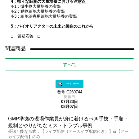
4：様々な細胞の大量培養における注意点
4-1：微生物大量培養の実際
4-2：動物細胞大量培養の実際
4-3：細胞治療用細胞大量培養の実際
5：バイオリアクターの未来と製造のこれから
□ 質疑応答 □
関連商品
すべて
セミナー
番号 C260744
開催日
07月23日
08月07日
GMP準拠の現場作業員が身に着けるべき手技・手順・
規制とやりがちなミス・トラブル事例
受講可能な形式：【ライブ配信（アーカイブ配信付き）】or【アー
カイブ配信】のみ