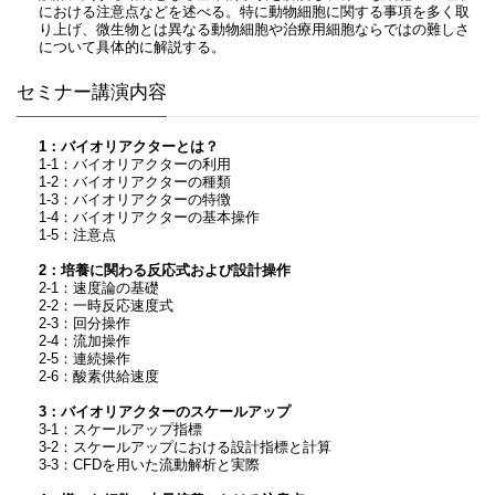
における注意点などを述べる。特に動物細胞に関する事項を多く取
り上げ、微生物とは異なる動物細胞や治療用細胞ならではの難しさ
について具体的に解説する。
セミナー講演内容
1：バイオリアクターとは？
1-1：バイオリアクターの利用
1-2：バイオリアクターの種類
1-3：バイオリアクターの特徴
1-4：バイオリアクターの基本操作
1-5：注意点
2：培養に関わる反応式および設計操作
2-1：速度論の基礎
2-2：一時反応速度式
2-3：回分操作
2-4：流加操作
2-5：連続操作
2-6：酸素供給速度
3：バイオリアクターのスケールアップ
3-1：スケールアップ指標
3-2：スケールアップにおける設計指標と計算
3-3：CFDを用いた流動解析と実際