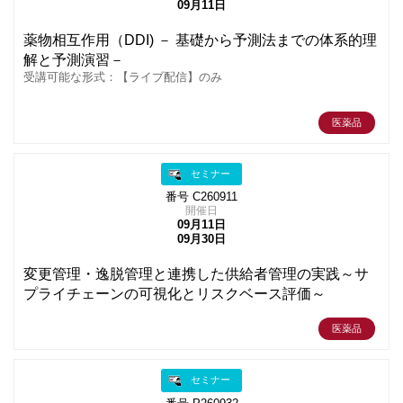
09月11日
薬物相互作用（DDI) － 基礎から予測法までの体系的理
解と予測演習－
受講可能な形式：【ライブ配信】のみ
医薬品
セミナー
番号 C260911
開催日
09月11日
09月30日
変更管理・逸脱管理と連携した供給者管理の実践～サ
プライチェーンの可視化とリスクベース評価～
医薬品
セミナー