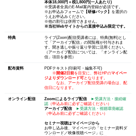
本体18,000円＋税1,800円(一人あたり)
※受講者全員のE-Mail案内登録が必須です。
※お申込みフォームで
【研修パック】
を選択の
うえお申込みください。
※他の割引は併用できません。
※当社Webサイトからの直接申込み限定です。
特典
ライブ(Zoom)配信受講者には、特典(無料)とし
て「アーカイブ配信」の閲覧権が付与されま
す。聞き逃しや振り返り学習に活用ください。
（アーカイブ配信については、「オンライン配
信」項目を参照）
配布資料
PDFテキスト(印刷可・編集不可)
※
開催2日前
を目安に、弊社HPの
マイペー
ジよりダウンロード可
となります。
なお、アーカイブ配信受講の場合は、配
信日になります。
オンライン配信
Zoomによるライブ配信
►受講方法・接続確
認
（申込み前に必ずご確認ください）
アーカイブ配信
►受講方法・視聴環境確認
（申込み前に必ずご確認ください）
セミナー視聴はマイページから
お申し込み後、マイページの「セミナー資料ダ
ウンロード／映像視聴ページ」に