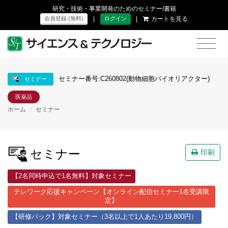
研究・技術・事業開発のためのセミナー/書籍
|
|
カートを見る
会員登録 (無料)
ログイン
セミナー番号:C260802(動物細胞バイオリアクター)
セミナー
医薬品
ホーム
/
セミナー
セミナー
印刷
【2名同時申込で1名無料】対象セミナー
テレワーク応援キャンペーン【オンライン配信セミナー1名受講限
定】
【研修パック】対象セミナー（3名以上で1人あたり19,800円）