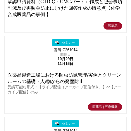
承認申請資料（CTD-Q：CMCパート）作成と照会事項
削減及び再照会防止にむけた回答作成の留意点【化学
合成医薬品の事例 】
医薬品
セミナー
番号 C261014
開催日
10月29日
11月16日
医薬品製造工場における防虫防鼠管理/実例とクリーン
ルームの基礎・人/物からの発塵防止
受講可能な形式：【ライブ配信（アーカイブ配信付き）】or【アー
カイブ配信】のみ
医薬品 | 医療機器
セミナー