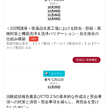
番号 P261014
開催日
10月29日
12月09日
11月26日
12月09日
＜2日間講座＞医薬品生産工場における防虫・防鼠・異
物対策と機器洗浄＆洗浄バリデーション・自主保全の
仕組み構築
NEW
受講可能な形式：【ライブ配信（アーカイブ配信付き）】or【アー
カイブ配信】のみ
医薬品 | 医療機器
セミナー
番号 C261120
開催日
11月25日
治験総括報告書及びCTD 2.5の基本的な作成法と照会事
項への対策と演習～照会事項を減らし、再照会を受け
ないために～