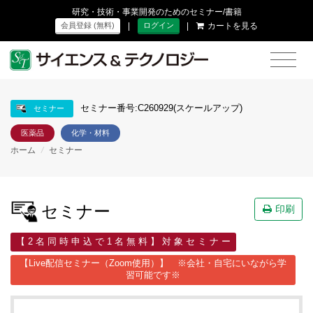
研究・技術・事業開発のためのセミナー/書籍
|
|
カートを見る
会員登録 (無料)
ログイン
セミナー番号:C260929(スケールアップ)
セミナー
医薬品
化学・材料
ホーム
/
セミナー
セミナー
印刷
【 2 名 同 時 申 込 で 1 名 無 料 】 対 象 セ ミ ナ ー
【Live配信セミナー（Zoom使用）】 ※会社・自宅にいながら学
習可能です※