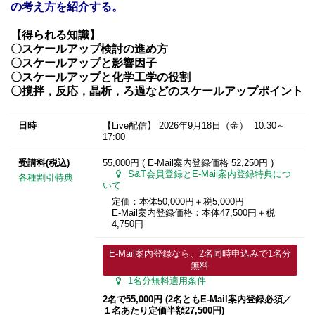
の考え方を紹介する。
【得られる知識】
〇スケールアップ検討の進め方
〇スケールアップと影響因子
〇スケールアップと化学工学の役割
〇撹拌，反応，晶析，ろ過などのスケールアップポイント
日時
【Live配信】
2026年9月18日
（金） 10:30～
17:00
受講料(税込)
55,000円 ( E-Mail案内登録価格
52,250円
)
S&T会員登録とE-Mail案内登録特典につ
各種割引特典
いて
定価：本体50,000円＋税5,000円
E-Mail案内登録価格：本体47,500円＋税
4,750円
E-Mail案内登録なら、2名同時申込みで1名分
無料
1名分無料適用条件
2名で55,000円 (2名ともE-Mail案内登録必須／
１名あたり定価半額27,500円)