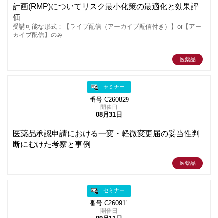
計画(RMP)についてリスク最小化策の最適化と効果評
価
受講可能な形式：【ライブ配信（アーカイブ配信付き）】or【アー
カイブ配信】のみ
医薬品
セミナー
番号 C260829
開催日
08月31日
医薬品承認申請における一変・軽微変更届の妥当性判
断にむけた考察と事例
医薬品
セミナー
番号 C260911
開催日