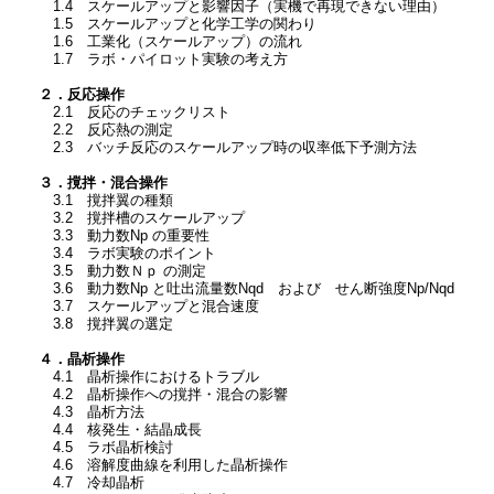
1.4 スケールアップと影響因子（実機で再現できない理由）
1.5 スケールアップと化学工学の関わり
1.6 工業化（スケールアップ）の流れ
1.7 ラボ・パイロット実験の考え方
２．反応操作
2.1 反応のチェックリスト
2.2 反応熱の測定
2.3 バッチ反応のスケールアップ時の収率低下予測方法
３．撹拌・混合操作
3.1 撹拌翼の種類
3.2 撹拌槽のスケールアップ
3.3 動力数Np の重要性
3.4 ラボ実験のポイント
3.5 動力数Ｎｐ の測定
3.6 動力数Np と吐出流量数Nqd および せん断強度Np/Nqd
3.7 スケールアップと混合速度
3.8 撹拌翼の選定
４．晶析操作
4.1 晶析操作におけるトラブル
4.2 晶析操作への撹拌・混合の影響
4.3 晶析方法
4.4 核発生・結晶成長
4.5 ラボ晶析検討
4.6 溶解度曲線を利用した晶析操作
4.7 冷却晶析