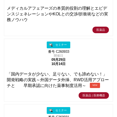
メディカルアフェアーズの本質的役割の理解とエビデ
ンスジェネレーションやKOLとの交渉/折衝術などの実
務ノウハウ
医薬品
セミナー
番号 C260933
開催日
09月29日
10月14日
「国内データが少ない、足りない、でも諦めない！」
開発戦略の実践～外国データ外挿、RWD活用アプロー
チと 早期承認に向けた薬事制度活用～
NEW
医薬品 | 医療機器
セミナー