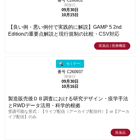
番号 C260931
開催日
09月30日
10月15日
【良い例・悪い例付で実践的に解説】GAMP 5 2nd
Editionの重要点解説と現行規制の比較・CSV対応
医薬品 | 医療機器
セミナー
番号 C260937
開催日
09月30日
10月16日
製造販売後ＤＢ調査における研究デザイン・疫学手法
とRWDデータ活用・科学的根拠
受講可能な形式：【ライブ配信（アーカイブ配信付）】or【アーカ
イブ配信】のみ
医薬品