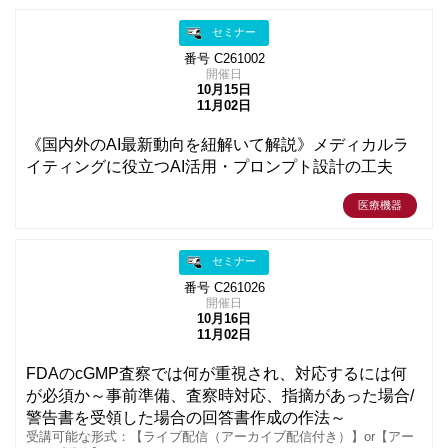
セミナー
番号 C261002
開催日
10月15日
11月02日
《国内外のAI最新動向を紐解いて解説》メディカルラ
イティングに役立つAI活用・プロンプト設計の工夫
医療機器
セミナー
番号 C261026
開催日
10月16日
11月02日
FDAのcGMP査察では何が重視され、対応するには何
が必須か～事前準備、査察時対応、指摘があった場合/
警告書を受領した場合の回答書作成の作法～
受講可能な形式：【ライブ配信（アーカイブ配信付き）】or【アー