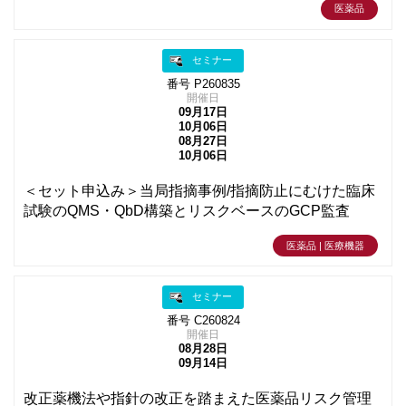
医薬品
セミナー
番号 P260835
開催日
09月17日
10月06日
08月27日
10月06日
＜セット申込み＞当局指摘事例/指摘防止にむけた臨床
試験のQMS・QbD構築とリスクベースのGCP監査
医薬品 | 医療機器
セミナー
番号 C260824
開催日
08月28日
09月14日
改正薬機法や指針の改正を踏まえた医薬品リスク管理