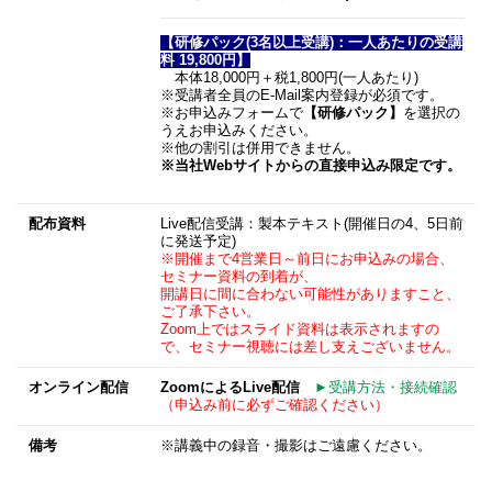
【研修パック(3名以上受講)：一人あたりの受講
料 19,800円】
本体18,000円＋税1,800円(一人あたり)
※受講者全員のE-Mail案内登録が必須です。
※お申込みフォームで
【研修パック】
を選択の
うえお申込みください。
※他の割引は併用できません。
※当社Webサイトからの直接申込み限定です。
配布資料
Live配信受講：製本テキスト(開催日の4、5日前
に発送予定)
※開催まで4営業日～前日にお申込みの場合、
セミナー資料の到着が、
開講日に間に合わない可能性がありますこと、
ご了承下さい。
Zoom上ではスライド資料は表示されますの
で、セミナー視聴には差し支えございません。
オンライン配信
Zoom
によるLive配信
►受講方法・接続確認
（申込み前に必ずご確認ください）
備考
※講義中の録音・撮影はご遠慮ください。