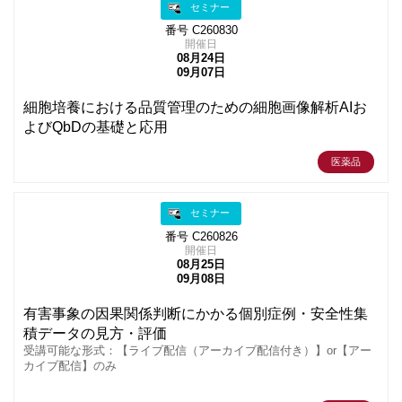
セミナー
番号 C260830
開催日
08月24日
09月07日
細胞培養における品質管理のための細胞画像解析AIお
よびQbDの基礎と応用
医薬品
セミナー
番号 C260826
開催日
08月25日
09月08日
有害事象の因果関係判断にかかる個別症例・安全性集
積データの見方・評価
受講可能な形式：【ライブ配信（アーカイブ配信付き）】or【アー
カイブ配信】のみ