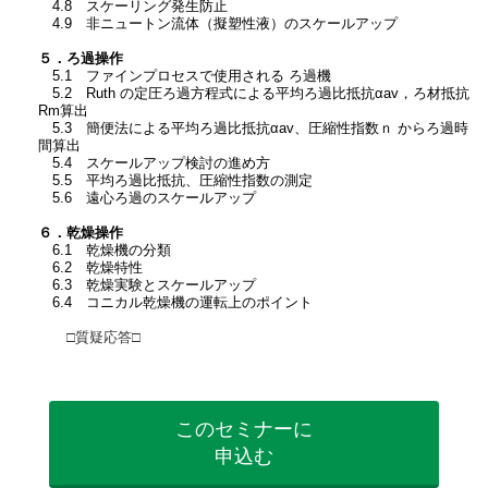
4.8 スケーリング発生防止
4.9 非ニュートン流体（擬塑性液）のスケールアップ
５．ろ過操作
5.1 ファインプロセスで使用される ろ過機
5.2 Ruth の定圧ろ過方程式による平均ろ過比抵抗αav，ろ材抵抗
Rm算出
5.3 簡便法による平均ろ過比抵抗αav、圧縮性指数ｎ からろ過時
間算出
5.4 スケールアップ検討の進め方
5.5 平均ろ過比抵抗、圧縮性指数の測定
5.6 遠心ろ過のスケールアップ
６．乾燥操作
6.1 乾燥機の分類
6.2 乾燥特性
6.3 乾燥実験とスケールアップ
6.4 コニカル乾燥機の運転上のポイント
□質疑応答□
このセミナーに
申込む