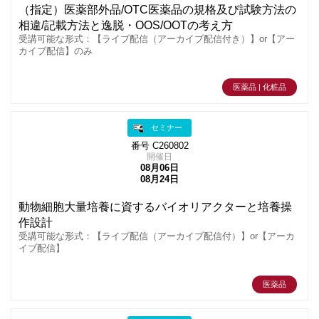
（指定）医薬部外品/OTC医薬品の規格及び試験方法の
相違/記載方法と逸脱・OOS/OOTの考え方
受講可能な形式：【ライブ配信（アーカイブ配信付き）】or【アー
カイブ配信】のみ
医薬品 | 化粧品
セミナー
番号 C260802
開催日
08月06日
08月24日
動物細胞大量培養に資するバイオリアクターと培養操
作設計
受講可能な形式：【ライブ配信（アーカイブ配信付）】or【アーカ
イブ配信】
医薬品