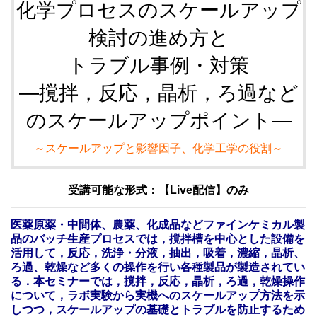
化学プロセスのスケールアップ
検討の進め方と
トラブル事例・対策
―撹拌，反応，晶析，ろ過など
のスケールアップポイント―
～スケールアップと影響因子、化学工学の役割～
受講可能な形式：【Live配信】のみ
医薬原薬・中間体、農薬、化成品などファインケミカル製
品のバッチ生産プロセスでは，撹拌槽を中心とした設備を
活用して，反応，洗浄・分液，抽出，吸着，濃縮，晶析、
ろ過、乾燥など多くの操作を行い各種製品が製造されてい
る．本セミナーでは，撹拌，反応，晶析，ろ過，乾燥操作
について，ラボ実験から実機へのスケールアップ方法を示
しつつ，スケールアップの基礎とトラブルを防止するため