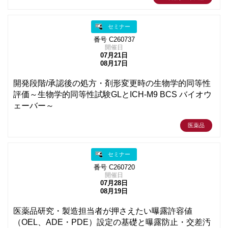
セミナー
番号 C260737
開催日
07月21日
08月17日
開発段階/承認後の処方・剤形変更時の生物学的同等性
評価～生物学的同等性試験GLとICH-M9 BCS バイオウ
ェーバー～
医薬品
セミナー
番号 C260720
開催日
07月28日
08月19日
医薬品研究・製造担当者が押さえたい曝露許容値
（OEL、ADE・PDE）設定の基礎と曝露防止・交差汚