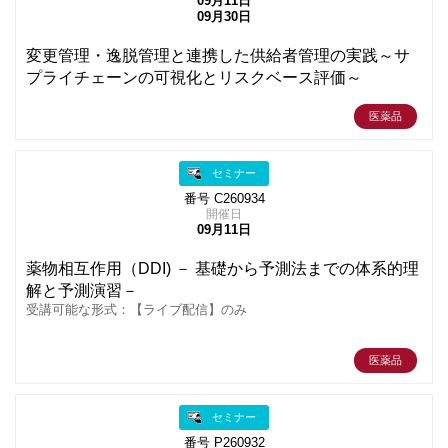
09月11日
09月30日
変更管理・逸脱管理と連携した供給者管理の実践～サ
プライチェーンの可視化とリスクベース評価～
医薬品
セミナー
番号 C260934
開催日
09月11日
薬物相互作用（DDI) － 基礎から予測法までの体系的理
解と予測演習－
受講可能な形式：【ライブ配信】のみ
医薬品
セミナー
番号 P260932