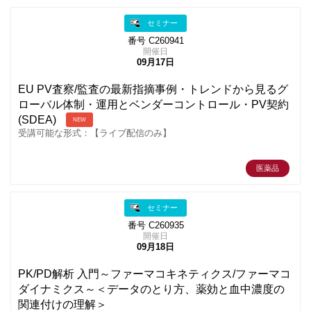
セミナー
番号 C260941
開催日
09月17日
EU PV査察/監査の最新指摘事例・トレンドから見るグ
ローバル体制・運用とベンダーコントロール・PV契約
(SDEA)
NEW
受講可能な形式：【ライブ配信のみ】
医薬品
セミナー
番号 C260935
開催日
09月18日
PK/PD解析 入門～ファーマコキネティクス/ファーマコ
ダイナミクス～＜データのとり方、薬効と血中濃度の
関連付けの理解＞