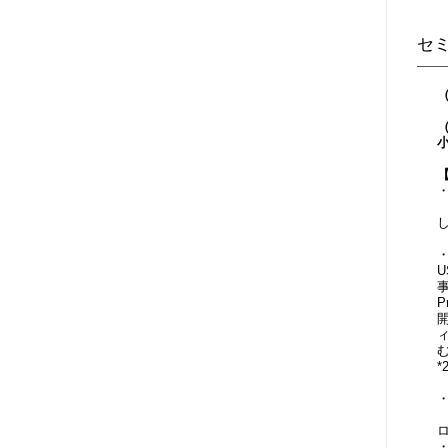
セ
（
C
（
C
・
*
・
・