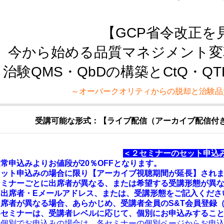
【GCP省令改正を
今から始める品質マネジメント変
治験QMS・QbDの構築とCtQ・Q
～オーバークオリティからの脱却と治験品
受講可能な形式：【ライブ配信（アーカイブ配信付き
＜２セミナーのセット申込
常申込みよりお値段が20％OFFとなります。
セット申込みの場合に限り【アーカイブ視聴期間が延長】され
セミナーごとに出席者が異なる、または希望する受講形態が異
と出席者・Eメールアドレス、または、受講形態をご記入くださ
出席者が異なる場合、あらかじめ、受講者全員のS&T会員登録
各セミナーは、受講者レベルに応じて、個別にお申込みするこ
個別でお申込みの場合は、各セミナーの個別ページからお申込