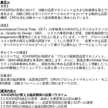
≪趣旨≫
【背景】
ICH-E6(R3)の実装に向けて、治験の品質マネジメントは大きな転換期を迎
に進化させ、治験に関わるすべてのステークホルダーをカバーする動的な品質
療機関・CROを含む治験サービス提供事業者に求められています。
【課題】
ecentralized Clinical Trials（DCT）の本格導入やAI/IoTな
み（Quality by Design：QbD）、リスクの事前評価と対策、治験実施
Managementの重要性がこれまで以上に高まっています。一方で、グロー
とコスト効率の両立も喫緊の課題です。こうした環境下で、「必要十分な品質
は、すべてのステークホルダーにとって避けては通れないテーマとなっていま
【本セミナーの価値】
本セミナーでは、ICH-E6(R3)が強調する「プロセス駆動型品質マネジメン
MS・QbDの構築基礎を体系的に解説します。さらに、製薬企業のGlobal Stu
オリティの具体事例を共有し、規制当局が求める品質水準を正しく理解したう
ための判断軸とアクションプランを持ち帰っていただける構成としています。
【対象者】
製薬企業の臨床開発・品質保証部門、CROのプロジェクトマネジメント・モニ
QMS構築・治験オペレーション改善に関わるすべての方。
≪講演内容≫
. ICH-E6(R3)が変える臨床開発の品質パラダイム
.1 ICH-E6(R3)改訂の背景・経緯と主要変更点の読み解き
1.2 製造業から臨床開発へ ― 品質管理思想の変遷とGCPへの適用
.3 ISO 9001の枠組みと臨床試験QMSへの応用