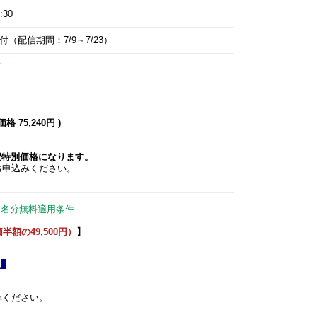
:30
（配信期間：7/9～7/23）
て
 75,240円 )
記特別価格になります。
お申込みください。
1名分無料適用条件
額の49,500円）
】
】
みください。