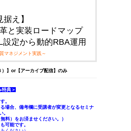
見据え】
革と実装ロードマップ
TL設定から動的RBA運用
質マネジメント実践～
）】or【アーカイブ配信】のみ
み特典＞
ます。
なる場合、備考欄に受講者が変更となるセミナ
い。
（無料）をお済ませください。）
とも可能です。
みください）