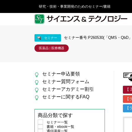
研究・技術・事業開発のためのセミナー/書籍
セミナー番号:P260530(「QMS・QbD」
セミナー
医薬品 | 医療機器
セミナー申込要領
セミナー質問フォーム
セミナーアカデミー割引
【 
セミナーに関するFAQ
【
【
商品分類で探す
セミナー一覧
書籍・ebook一覧
通信講座一覧