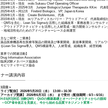
2024年1月～現在 ㈱do.Sukasu Chief Operating Officer
2024年1月～2025年3月 Juniper Biologics/Juniper Therapeutix KK㈱
2025年4月～同12月 Firebird Biologics、VP, Japan＆Korea
2026年1月～現在 Create BioVentures、代表
・2015年4月～現在 ㈱リアルディスカバリー・アウトドアーズ 代表取締役
・QMSを含む、Lean Six Sigmaを活用した組織改革・業務改善コンサルテ
・アウトドアアクティビティを活用した人材育成・能力開発コンサルティン
・地域活性化のためのアドベンチャーレース企画運営
【主なご研究・ご業務】
医薬品医療機器再生医療等製品の開発及び事業開発、新規事業開発、リアルワ
るLean Six Sigma導入、QMS構築導入、人材育成、組織改革、経営戦略
【業界での関連活動】
Drug Information Association
・臨床試験メタバース協議会
・モビリティサービス協会
ミナー講演内容
＜1日目＞
ライブ配信】 2026年5月20日（水） 13:00～16:30
アーカイブ受講】 2026年6月3日（水） まで受付（配信期間：6/3～6/16）
CH-E6(R3)対応 治験QMS・QbDの構築基礎とオーバークオリティからの脱却
～GCP省令改正を見据え、今から始める品質マネジメント変革～