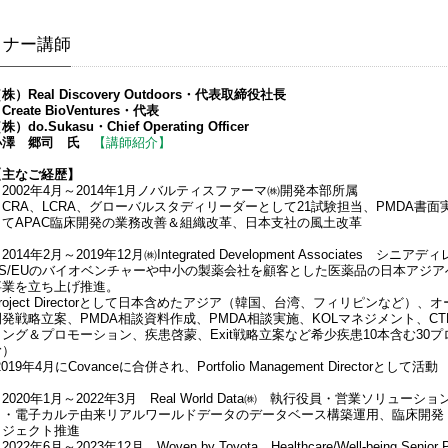
ミナー講師
株）Real Discovery Outdoors・代表取締役社長
reate BioVentures・代表
株）do.Sukasu・Chief Operating Officer
小澤 郷司 氏
【講師紹介】
【主なご経歴】
・2002年4月～2014年1月ノバルティスファーマ㈱開発本部所属
RA、LCRA、グローバルスタディリーダーとして21試験担当、PMDA書面実地10回、7
してAPAC臨床開発の業務改善＆組織改革、日本支社の風土改革
2014年2月～2019年12月㈱Integrated Development Associates シニアディレクタ
US/EUのバイオベンチャーや中小の製薬会社を顧客とした医薬品の日本アジ
事業を立ち上げ推進。
Project Directorとして日本含めたアジア（韓国、台湾、フィリピンな
開発戦略立案、PMDA相談資料作成、PMDA相談実施、KOLマネジメント、CT
ィング＆プロモーション、疾患啓蒙、Exit戦略立案など希少疾患10本含む30
む）
2019年4月にCovanceに合併され、Portfolio Management Directorとして活動
2020年1月～2022年3月 Real World Data㈱ 執行役員・営業ソリュ
・電子カルテ由来リアルワールドデータのデータベース構築運用、臨床開発・
ロジェクト推進
2022年6月～2023年12月 Woven by Toyota、Healthcare/Well-being Senior P