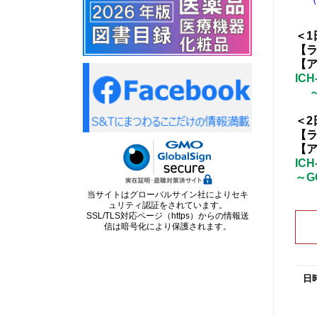
＜1
【ラ
【ア
IC
～
＜2
【ラ
【ア
IC
～G
当サイトはグローバルサイン社によりセキ
ュリティ認証をされています。
SSL/TLS対応ページ（https）からの情報送
信は暗号化により保護されます。
日