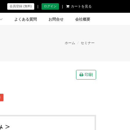
|
|
カートを見る
会員登録 (無料)
ログイン
よくある質問
お問合せ
会社概要
ホーム
/
セミナー
印刷
※
み＞