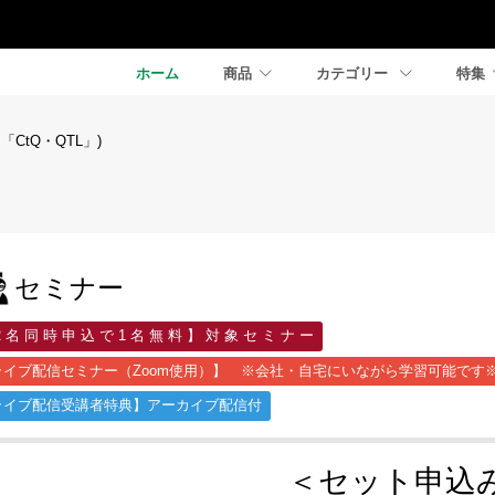
ホーム
商品
カテゴリー
特集
「CtQ・QTL」)
セミナー
2 名 同 時 申 込 で 1 名 無 料 】 対 象 セ ミ ナ ー
ライブ配信セミナー（Zoom使用）】 ※会社・自宅にいながら学習可能です
ライブ配信受講者特典】アーカイブ配信付
＜セット申込