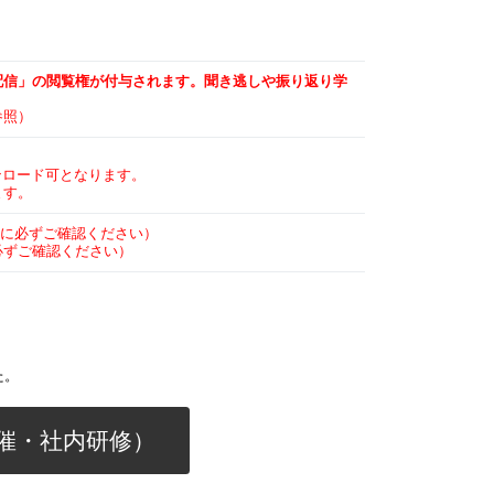
配信」の閲覧権が付与されます。聞き逃しや振り返り学
参照）
ンロード可となります。
す。
に必ずご確認ください）
必ずご確認ください）
た。
催・社内研修）