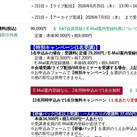
＜2日目＞【ライブ配信】
2026年6月25日
（木） 13:00～16
＜2日目＞【アーカイブ受講】
2026年7月9日
（木） まで受付
講料(税込)
99,000円
S&T会員登録とE-Mail案内登録特典につい
種割引特典
定価：本体90,000円＋税9,000円
【
特別キャンペーン(1名受講)】
1
名申込みの場合：受講料( 定価 79,200円／E-Mail案内登録価格
定価：本体72,000円＋税7,200円
E-Mail案内登録価格：本体68,400円＋税6,840円
※会場受講/ライブ配信/WEBセミナーを受講する場合、上
※お申込みフォームで
【特別キャンペーン】
を選択のうえ
※他の割引は併用できません。
E-Mail案内登録なら、2名同時申込みで1名分無料
【2名同時申込みで1名分無料
キャンペーン
（１名あたり定価半
【研修パック(3名以上受講)：一人あたりの受講料 37,450円
本体34,500円＋税3,450円(一人あたり)
※受講者全員のE-Mail案内登録が必須です。
※お申込みフォームで
【研修パック】
を選択のうえお申込
※他の割引は併用できません。