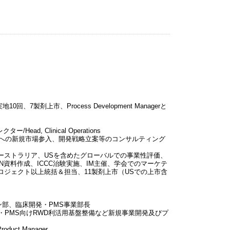
製剤上市、Process Development Managerと
ー/Head, Clinical Operations
アへの新規市場参入、開発戦略立案等のコンサルティング
ど）、オーストラリア、USを含めたグローバルでの事業性評価、
N資料作成、ICCC治験実施、IM主催、学会でのマーケテ
プロジェクト以上統括＆担当、11製剤上市（USでの上市含
ーション部、臨床開発・PMS事業部長
PMS向けRWD利活用基盤整備など新規事業開発及びプ
roduct Manager