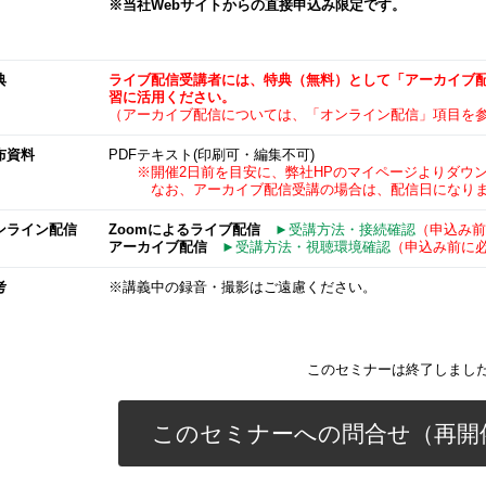
※当社Webサイトからの直接申込み限定です。
典
ライブ配信受講者には、特典（無料）として「アーカイブ
習に活用ください。
（アーカイブ配信については、「オンライン配信」項目を
布資料
PDFテキスト(印刷可・編集不可)
※開催2日前を目安に、弊社HPのマイページよりダウ
なお、アーカイブ配信受講の場合は、配信日になりま
ンライン配信
Zoomによるライブ配信
►受講方法・接続確認
（申込み前
アーカイブ配信
►受講方法・視聴環境確認
（申込み前に
考
※講義中の録音・撮影はご遠慮ください。
このセミナーは終了しまし
このセミナーへの問合せ（再開