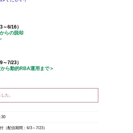
～6/16）
ィからの脱却
～
～7/23）
設定から動的RBA運用まで＞
ました。
:30
（配信期間：6/3～7/23）