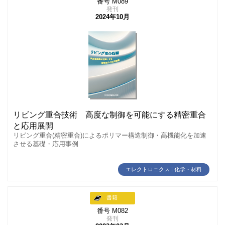
番号 M089
発刊
2024年10月
リビング重合技術 高度な制御を可能にする精密重合
と応用展開
リビング重合(精密重合)によるポリマー構造制御・高機能化を加速
させる基礎・応用事例
エレクトロニクス | 化学・材料
書籍
番号 M082
発刊