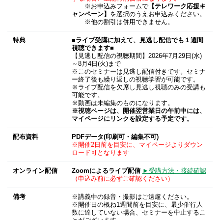
※お申込みフォームで
【テレワーク応援キ
ャンペーン】
を選択のうえお申込みください。
※他の割引は併用できません。
特典
■ライブ受講に加えて、見逃し配信でも１週間
視聴できます■
【見逃し配信の視聴期間】2026年7月29日(水)
～8月4日(火)まで
※このセミナーは見逃し配信付きです。セミナ
ー終了後も繰り返しの視聴学習が可能です。
※ライブ配信を欠席し見逃し視聴のみの受講も
可能です。
※動画は未編集のものになります。
※視聴ページは、開催翌営業日の午前中には、
マイページにリンクを設定する予定です。
配布資料
PDFデータ(印刷可・編集不可)
※開催2日前を目安に、マイページよりダウン
ロード可となります
オンライン配信
Zoomによるライブ配信
►受講方法・接続確認
（申込み前に必ずご確認ください）
備考
※講義中の録音・撮影はご遠慮ください。
※開催日の概ね1週間前を目安に、最少催行人
数に達していない場合、セミナーを中止するこ