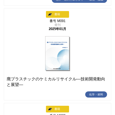
書籍
番号 M091
発刊
2025年01月
廃プラスチックのケミカルリサイクル―技術開発動向
と展望―
化学・材料
書籍