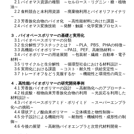
2.1 バイオマス資源の種類 ～セルロース・リグニン・糖・植物
油～
2.2 食料競合と未利用資源 ～廃棄物利用とバイオリファイナリ
～
2.3 芳香族化合物のバイオ化 ～高性能材料に向けた課題～
2.4 バイオマス変換技術 ～発酵・触媒・化学変換プロセス～
３．バイオベースポリマーの基礎と実用化
3.1 バイオベースポリマーの分類
3.2 生分解性プラスチックとは？ ～PLA、PBS、PHAの特徴～
3.3 高機能バイオポリマー ～PA11、PEF、高耐熱材料～
3.4 バイオポリマーの用途展開 ～包装材・繊維・自動車・電子
材料～
3.5 リサイクルと生分解性 ～循環型社会における材料設計～
3.6 実用化における課題 ～コスト・耐久性・供給安定性～
3.7 トレードオフをどう克服するか ～機能性と環境性の両立～
４．高性能バイオポリマーの研究開発事例
4.1 芳香族バイオポリマーの設計 ～高耐熱化へのアプローチ～
4.2 桂皮酸・植物由来芳香族化合物の利用 ～光反応を利用した
材料設計～
4.3 バイオベースポリアミド・ポリイミド ～スーパーエンプラ
化への挑戦～
4.4 環状アミノ酸由来ポリマー ～立体構造と物性制御～
4.5 分子設計による機能付与 ～耐熱性・機械特性・成形性の制
御～
4.6 今後の展望 ～高耐熱バイオエンプラと次世代材料開発～