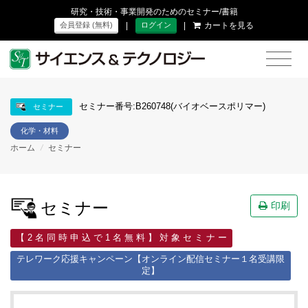
研究・技術・事業開発のためのセミナー/書籍
|
|
カートを見る
会員登録 (無料)
ログイン
セミナー番号:B260748(バイオベースポリマー)
セミナー
化学・材料
ホーム
/
セミナー
セミナー
印刷
【 2 名 同 時 申 込 で 1 名 無 料 】 対 象 セ ミ ナ ー
テレワーク応援キャンペーン【オンライン配信セミナー１名受講限
定】