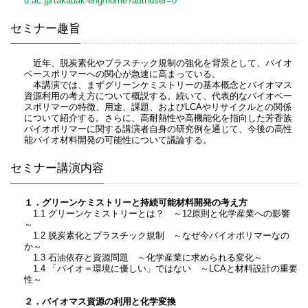
u.ac.jp/takadak-eng/home?authuser=0
セミナー趣旨
近年、脱炭素化やプラスチック規制の強化を背景として、バイオ
ベースポリマーへの関心が急速に高まっている。
本講演では、まずグリーンケミストリーの基本概念とバイオマス
資源利用の考え方について概説する。続いて、代表的なバイオベー
スポリマーの特徴、用途、課題、およびLCAやリサイクルとの関係
について紹介する。さらに、高耐熱性や高機能化を指向した芳香族
バイオポリマーに関する講演者自身の研究例を通じて、今後の高性
能バイオ材料開発の可能性について議論する。
セミナー講演内容
１．グリーンケミストリーと持続可能材料開発の考え方
1.1 グリーンケミストリーとは？ ～12原則と化学産業への影響
～
1.2 脱炭素化とプラスチック規制 ～なぜ今バイオポリマーなの
か～
1.3 石油依存と資源問題 ～化学産業に求められる変化～
1.4 「バイオ＝環境に優しい」ではない ～LCAと材料設計の重要
性～
２．バイオマス資源の利用と化学変換