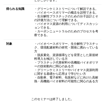
とがございます。
得られる知識
・グリーンケミストリーについて解説できる。
・バイオベースポリマーの概念を説明できる。
・生分解性プラスチックのための分子設計とそ
の評価方法について理解できる。
・バイオマス資源の利用についてディスカッシ
ョンできる。
・カーボンニュートラルのためのプロセスを考
察できる。
対象
・バイオベースポリマー、生分解性プラスチッ
ク、環境配慮材料の研究・開発に携わっている
方
・脱炭素化、資源循環などを背景とした新規材
料導入を検討している方
・プラスチック代替材料や高機能バイオポリマ
ーの技術動向に関心のある方
・グリーンケミストリーやバイオマス資源利用
に関する基礎から応用まで学びたい方
・自動車、電子材料、包装材などに向けた高耐
熱・高機能バイオ材料の可能性に関心のある方
このセミナーは終了しました。