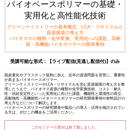
バイオベースポリマーの基礎・
実用化と高性能化技術
グリーンケミストリーの基本概念、LCA・リサイクルと
資源循環の考え方
バイオマスの種類・化学変換、実用化への課題、高耐
熱・高機能バイオポリマーの開発事例
受講可能な形式：【ライブ配信(見逃し配信付)】のみ
脱炭素化やプラスチック規制に加え、近年の資源問題を背景に、重要性
が高まるバイオベースポリマー。
グリーンケミストリーやLCA・リサイクルを含む資源循環の考え方を整
理したうえで、バイオマス資源の種類や化学変換技術、コスト・耐久
性・供給安定性といった実用化に向けた課題、機能性と環境性の両立、
高耐熱性・高機能性バイオベースポリマーの研究開発事例や材料設計の
考え方などについて解説します。
バイオベースポリマーの研究開発や製品への導入・活用を検討されてい
る方は、ぜひこの機会をご活用ください。
このセミナーの受付は終了致しました。