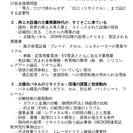
の安全保障問題
・「導入」だけで終わらせず、「出口（リサイクル）」まで設計
する必要性
２．再エネ設備の大量廃棄時代が、すぐそこに来ている
・国内・世界の再エネ導入量と、ストックされた設備の現状
・設備別に見る、これからの廃棄の波
－ 太陽光パネル：2030年代以降の急増シナリオと、想定される
廃棄量
－ 風力発電設備：ブレード、ナセル、ジェネレーターの更新サ
イクル
－ 車載・定置用蓄電池：EV普及とともに迫る大量廃棄
・各設備に含まれる有価物・有害物の整理（銀、銅、シリコン、
レアアース磁石、リチウム等）
・現状の処理体制と、追いついていない部分
・「適正処理」から「資源回収」への発想転換が求められる理由
３．太陽光パネルのリサイクル：現場の課題と技術動向
・パネル構造の理解（ガラス、セル、封止材、バックシート、フ
レーム）
・分離技術の最新動向
－ ガラスと金属の分離：物理的手法と熱処理の比較
－ 封止材（EVA）の処理が招く現場のトラブル
・微量金属（銀・レアメタル等）の回収の難しさと意義
・回収・運搬・処理のコスト構造と、採算が成立する条件
・国内外の処理・リサイクルの取り組み事例（NEDO関連実証、
欧州先行事例ほか）
・不法投棄リスクと、トレーサビリティ確保の重要性