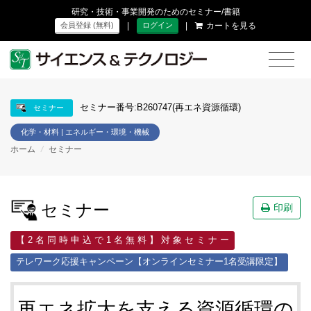
研究・技術・事業開発のためのセミナー/書籍
|
|
カートを見る
会員登録 (無料)
ログイン
セミナー番号:B260747(再エネ資源循環)
セミナー
化学・材料 | エネルギー・環境・機械
ホーム
/
セミナー
セミナー
印刷
【 2 名 同 時 申 込 で 1 名 無 料 】 対 象 セ ミ ナ ー
テレワーク応援キャンペーン【オンラインセミナー1名受講限定】
再エネ拡大を支える資源循環の