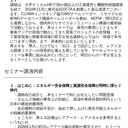
ます。
講師は、大手ケミカルHDで30か国以上の工場運営と機能性樹脂開発
を経て、2014年11月に株式会社DCTAを創業した畠山達彦でござい
ます。CLOMAインドネシア協力WGチームリーダー、リサイクル分
析WGデータベース構築チームリーダーを務め、AEPW・RECEICと
も連携しながら、国内外のリサイクルソリューション構築の最前線
で活動しております。本セミナーでは、座学の整理にとどまらず、
東南アジアの現地で動かしてきた実装プロジェクトの生情報、そし
て製造現場と静脈系現場の双方を知る講師ならではの「現場で本当
につまずく理由」まで、具体的にお伝えいたします。
再エネを「導入」だけでなく「出口」まで設計したい方、レアメタ
ル調達リスクへの現実的な備えを探している方、サーキュラーエコ
ノミーを事業に組み込みたい方にとって、明日からの一手が見える
セミナーとしてお届けいたします。
セミナー講演内容
１．はじめに：エネルギー安全保障と資源安全保障が同時に揺らぐ
時代
・講師自己紹介と、本セミナーで特にお伝えしたい問題意識
・ホルムズ海峡の事実上の封鎖と、原油中東依存度約95%という
日本の構造的脆弱性
・化石燃料の供給不安が、改めて押し上げた再生可能エネルギー
の戦略的重要性
・ところが、再エネ設備はレアアース・レアメタルを多用すると
いうねじれ
・2026年1月の対日レアアース輸出規制が露呈させた、もう一つ