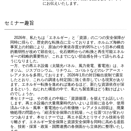
にお伝えいたします。
セミナー趣旨
2026年、私たちは「エネルギー」と「資源」の二つの安全保障が
同時に揺らぐ、歴史的な転換点に立っております。ホルムズ海峡の
事実上の封鎖により、原油の中東依存度が約95%という日本の構造
的脆弱性が改めて顕在化し、化石燃料からの転換と再生可能エネル
ギーの戦略的重要性が、これまでにない切迫感を持って語られるよ
うになりました。
一方、その再エネ設備（太陽光パネル、風力発電、蓄電池）は、ネ
オジム、ジスプロシウム、リチウム、コバルトなどのレアアース・
レアメタルを多用しております。2026年1月の対日輸出規制で露呈
したとおり、これらの調達も特定国に強く依存している現実があり
ます。エネルギー転換を進めれば進めるほど、新たな資源依存が深
まるという、ねじれた構造の中で、私たち製造業はどう動けばよい
のでしょうか。
本セミナーは、その答えの中核に「資源循環」を据えてお話しいた
します。再エネ設備の大量廃棄時代がいよいよ目前に迫る中、使用
済みパネル・風車・蓄電池からの有価物・レアメタル回収は、廃棄
物処理の問題から「経済安全保障の主戦場」へと位置づけが変わり
つつあります。本セミナーでは、再エネ拡大とリサイクル技術を切
り離さず、エネルギー安全保障と資源安全保障を同時に高める道筋
を、技術・採算・政策・国際連携の各側面から立体的に整理いたし