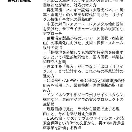
得られる知識
・ホルムズ海峡リスクが日本の製造業に与える
実務的な影響と、対応の考え方
・再生可能エネルギー設備（太陽光パネル・風
車・蓄電池）の大量廃棄時代に向けた、リサイ
クル技術と事業化の最新動向
・中国の対日レアアース・レアメタル輸出規制
を受けた、サプライチェーン強靭化の現実的な
アプローチ
・使用済み製品からのレアアース回収（都市鉱
山）の事業化に向けた、技術・採算・スキーム
設計の要点
・「採掘地を分散しても精製で特定国を経由す
る」という構造的脆弱性と、国内回収・精製技
術確立の意義
・再エネを「導入」だけでなく「出口（リサイ
クル）」まで設計する、これからの事業設計の
進め方
・CLOMA・AEPW・RECEICなど国際連携の枠
組みを活用した、業種横断・国際横断の取り組
み方
・インドネシア中部ジャワ州リサイクルタウン
構想など、東南アジアでの実装プロジェクトの
生情報
・現場目線で見た「ラボから量産で止まる理
由」と、それを乗り越えた事例
・ESG投資・サステナブルファイナンス・経済
安全保障という3つの文脈から、再エネ×資源循
環事業を評価する視点