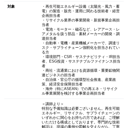
対象
・再生可能エネルギー設備（太陽光・風力・蓄
電）の製造・販売・運用に関わる技術者・経営
企画担当者
・リサイクル業界の事業開発・新規事業企画担
当者
・電池・モーター・磁石など、レアアース・レ
アメタルを扱う部品・素材メーカーの開発・調
達担当者
・自動車・電機・産業機械メーカーで、調達リ
スク・サプライチェーン強靭化を担当されてい
る方
・環境部門・CSR・サステナビリティ・IR担当
者、ESG投資・サステナブルファイナンス担当
者
・商社・流通業における資源循環・重要鉱物関
連ビジネスの担当者
・自治体・官公庁の循環型社会推進、産業政
策、経済安全保障担当者
・海外（特にASEAN）での再エネ・リサイク
ル事業展開を検討する事業企画担当者
＜講師より＞
特別な予備知識は必要ございません。再生可能
エネルギー、リサイクル、サプライチェーンの
いずれかに関心をお持ちの方であれば、ご理解
いただける構成としております。専門的な技術
解説は、現場の事例や図解を交えながら、丁寧