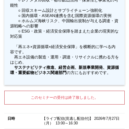
○ レアメタル回収・都市鉱山活用・採算性と事業化の可
能性
○ 回収スキーム設計とサプライチェーン強靭化
○ 国内循環・ASEAN連携を含む国際資源循環の実例
○ ホルムズ海峡リスク、中国輸出規制が与える調達・資
源戦略への影響
○ ESG・政策・経済安全保障を踏まえた企業の現実的な
対応策
「再エネ×資源循環×経済安全保障」を横断的に学べる内
容です。
再エネ設備の製造・運用・調達・リサイクルに携わる方を
はじめ、
サステナビリティ推進、経営企画、新規事業開発、資源循
環・重要鉱物ビジネス関連部門
の方にもおすすめです。
このセミナーの受付は終了致しました。
日時
【ライブ配信(見逃し配信付)】
2026年7月27日
（月） 13:00～16:30