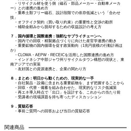
・リサイクル材を使う側（磁石・部品メーカー・自動車メーカ
ー）との連携の進め方
・重希土類フリー磁石、設計段階での依存低減という「合わせ
技」
・オフテイク契約（買い取り約束）の重要性と交渉の勘所
・補助金頼みから脱却するための収益設計の考え方
７．国内循環と国際連携：強靭なサプライチェーンへ
・国内での回収・精製拠点づくりに向けた産官学連携の動き
・重要鉱物の国内循環を促す政策動向（1兆円規模の行動計画ほ
か）
・CLOMA・AEPW・RECEICを活用した国際連携の進め方
・インドネシア中部ジャワ州リサイクルタウン構想の現状と、東
南アジアでの実装
・友好国との資源連携と、企業の関わり方
８．まとめ：明日から動くための、現実的な一手
・自社製品・設備に含まれる重要鉱物を、まず把握することから
・回収・代替・備蓄を組み合わせた、現実的なリスク低減策
・再エネ導入時点で「出口」を設計する、これからの当たり前
・受講者の現場課題を持ち寄ったディスカッション
９．質疑応答
・事前ご質問への回答および当日の質疑応答
関連商品