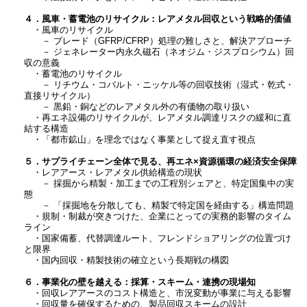
４．風車・蓄電池のリサイクル：レアメタル回収という戦略的価値
・風車のリサイクル
－ ブレード（GFRP/CFRP）処理の難しさと、解決アプローチ
－ ジェネレーター内永久磁石（ネオジム・ジスプロシウム）回
収の意義
・蓄電池のリサイクル
－ リチウム・コバルト・ニッケル等の回収技術（湿式・乾式・
直接リサイクル）
－ 黒鉛・銅などのレアメタル外の有価物の取り扱い
・再エネ設備のリサイクルが、レアメタル調達リスクの緩和に直
結する構造
・「都市鉱山」を理念ではなく事業として捉え直す視点
５．サプライチェーン全体で見る、再エネ×資源循環の経済安全保障
・レアアース・レアメタル供給構造の現状
－ 採掘から精製・加工までの工程別シェアと、特定国集中の実
態
－ 「採掘地を分散しても、精製で特定国を経由する」構造問題
・規制・制裁が突きつけた、企業にとっての実務的影響のタイム
ライン
・国家備蓄、代替調達ルート、フレンドショアリングの位置づけ
と限界
・国内回収・精製技術の確立という長期戦の構図
６．事業化の壁を越える：採算・スキーム・連携の現場知
・回収レアアースのコスト構造と、市況変動が事業に与える影響
・回収量を確保するための、製品回収スキームの設計