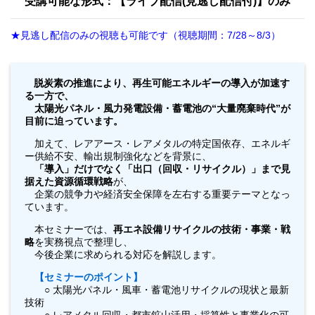
受講可能な形式：【ライブ配信(見逃し配信付)】のみ
★見逃し配信のみの視聴も可能です（視聴期間：7/28～8/3）
脱炭素の推進により、再生可能エネルギーの導入が加速す
る一方で、
太陽光パネル・風力発電設備・蓄電池の“大量廃棄時代”が
目前に迫っています。
加えて、レアアース・レアメタルの特定国依存、エネルギ
ー供給不安、輸出規制強化などを背景に、
「導入」だけでなく「出口（回収・リサイクル）」まで見
据えた資源循環戦略
が、
企業の競争力や経済安全保障を左右する重要テーマとなっ
ています。
本セミナーでは、
再エネ設備リサイクルの技術・事業・戦
略
を実務視点で整理し、
今後企業に求められる対応を解説します。
【セミナーのポイント】
○ 太陽光パネル・風車・蓄電池リサイクルの現状と最新
技術