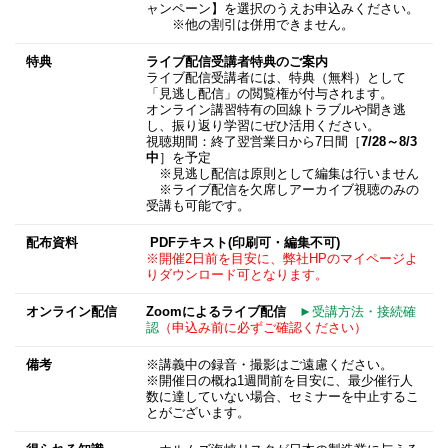
ャンペーン】を選択のうえお申込みください。
※他の割引は併用できません。
特典
ライブ配信受講者特典のご案内
ライブ配信受講者には、特典（無料）として
「見逃し配信」の閲覧権が付与されます。
オンライン講習特有の回線トラブルや聞き逃
し、振り返り学習にぜひ活用ください。
視聴期間：終了翌営業日から7日間［
7/28～8/3
中
］を予定
※見逃し配信は原則として編集は行いません
※ライブ配信を欠席しアーカイブ視聴のみの
受講も可能です。
配布資料
PDFテキスト(印刷可・編集不可)
※開催2日前を目安に、弊社HPのマイページよ
りダウンロード可となります。
オンライン配信
Zoomによるライブ配信
►受講方法・接続確
認
（申込み前に必ずご確認ください）
備考
※講義中の録音・撮影はご遠慮ください。
※開催日の概ね1週間前を目安に、最少催行人
数に達していない場合、セミナーを中止するこ
とがございます。