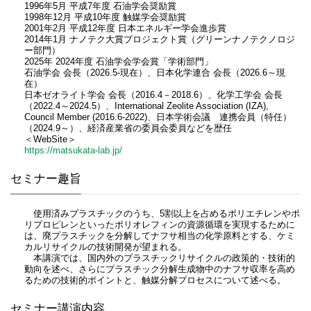
1996年5月 平成7年度 石油学会奨励賞
1998年12月 平成10年度 触媒学会奨励賞
2001年2月 平成12年度 日本エネルギー学会進歩賞
2014年1月 ナノテク大賞プロジェクト賞（グリーンナノテクノロジ
ー部門）
2025年 2024年度 石油学会学会賞「学術部門」
石油学会 会長（2026.5-現在）、日本化学連合 会長（2026.6～現
在）
日本ゼオライト学会 会長（2016.4－2018.6）、化学工学会 会長
（2022.4～2024.5）、International Zeolite Association (IZA),
Council Member (2016.6-2022)、日本学術会議 連携会員（特任）
（2024.9～）、経済産業省の委員会委員などを歴任
＜WebSite＞
https://matsukata-lab.jp/
セミナー趣旨
使用済みプラスチックのうち、5割以上を占めるポリエチレンやポ
リプロピレンといったポリオレフィンの資源循環を実現するために
は、廃プラスチックを分解してナフサ相当の化学原料とする、ケミ
カルリサイクルの技術開発が望まれる。
本講演では、国内外のプラスチックリサイクルの政策的・技術的
動向を述べ、さらにプラスチック分解生成物中のナフサ収率を高め
るための技術的ポイントと、触媒分解プロセスについて述べる。
セミナー講演内容