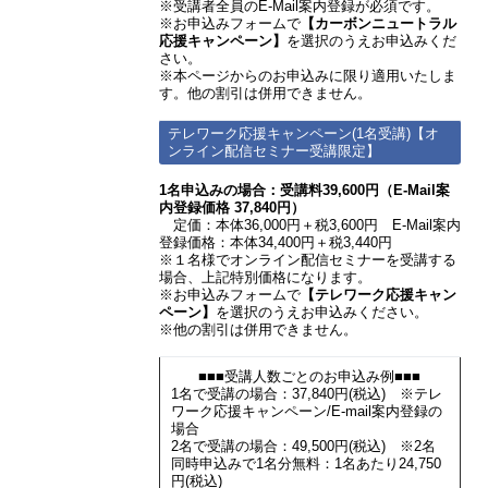
※受講者全員のE-Mail案内登録が必須です。
※お申込みフォームで
【カーボンニュートラル
応援キャンペーン】
を選択のうえお申込みくだ
さい。
※本ページからのお申込みに限り適用いたしま
す。他の割引は併用できません。
テレワーク応援キャンペーン(1名受講)【オ
ンライン配信セミナー受講限定】
1名申込みの場合：受講料39,600円（E-Mail案
内登録価格 37,840円）
定価：本体36,000円＋税3,600円 E-Mail案内
登録価格：本体34,400円＋税3,440円
※１名様でオンライン配信セミナーを受講する
場合、上記特別価格になります。
※お申込みフォームで
【テレワーク応援キャン
ペーン】
を選択のうえお申込みください。
※他の割引は併用できません。
■■■受講人数ごとのお申込み例■■■
1名で受講の場合：37,840円(税込) ※テレ
ワーク応援キャンペーン/E-mail案内登録の
場合
2名で受講の場合：49,500円(税込) ※2名
同時申込みで1名分無料：1名あたり24,750
円(税込)