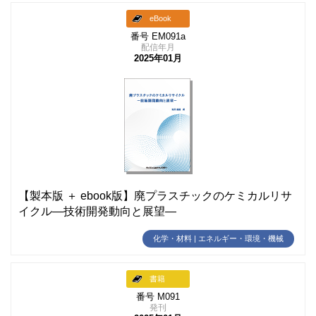
eBook
番号 EM091a
配信年月
2025年01月
【製本版 ＋ ebook版】廃プラスチックのケミカルリサ
イクル―技術開発動向と展望―
化学・材料 | エネルギー・環境・機械
書籍
番号 M091
発刊