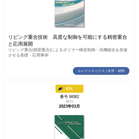
リビング重合技術 高度な制御を可能にする精密重合
と応用展開
リビング重合(精密重合)によるポリマー構造制御・高機能化を加速
させる基礎・応用事例
エレクトロニクス | 化学・材料
書籍
番号 M082
発刊
2023年03月