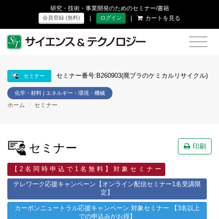
研究・技術・事業開発のためのセミナー/書籍
|
|
カートを見る
会員登録 (無料)
ログイン
セミナー番号:B260903(廃プラのケミカルリサイクル)
セミナー
化学・材料 | エネルギー・環境・機械
ホーム
/
セミナー
セミナー
印刷
【 2 名 同 時 申 込 で 1 名 無 料 】 対 象 セ ミ ナ ー
テレワーク応援キャンペーン【オンライン配信セミナー1名受講限
定】
カーボンニュートラル応援キャンペーン 対象セミナー 【3名以上
での申込みがお得】