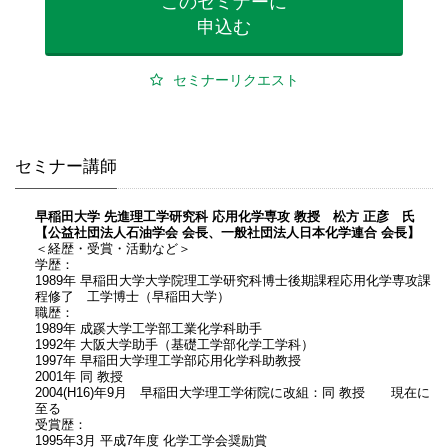
このセミナーに
申込む
セミナーリクエスト
セミナー講師
早稲田大学 先進理工学研究科 応用化学専攻 教授 松方 正彦 氏
【公益社団法人石油学会 会長、一般社団法人日本化学連合 会長】
＜経歴・受賞・活動など＞
学歴：
1989年 早稲田大学大学院理工学研究科博士後期課程応用化学専攻課
程修了 工学博士（早稲田大学）
職歴：
1989年 成蹊大学工学部工業化学科助手
1992年 大阪大学助手（基礎工学部化学工学科）
1997年 早稲田大学理工学部応用化学科助教授
2001年 同 教授
2004(H16)年9月 早稲田大学理工学術院に改組：同 教授 現在に
至る
受賞歴：
1995年3月 平成7年度 化学工学会奨励賞