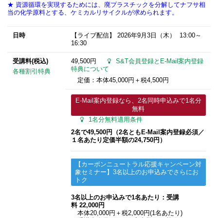
★ 資源循環を実現するためには、廃プラスチックを分解してナフサ相
当の化学原料とする、ケミカルリサイクルが求められます。
日時
【ライブ配信】
2026年9月3日
（木） 13:00～
16:30
受講料(税込)
49,500円
S&T会員登録とE-Mail案内登録
特典について
各種割引特典
定価：本体45,000円＋税4,500円
E-Mail案内登録なら、2名同時申込みで1名分
無料
1名分無料適用条件
2名で49,500円（2名ともE-Mail案内登録必須​／
１名あたり
定価半額
の24,750円）
【カーボンニュートラル応援キャンペーン対
象セミナー】3名以上のお申込みでさらにお
トク
3名以上のお申込みで1名あたり：受講
料 22,000円
本体20,000円＋税2,000円(1名あたり)