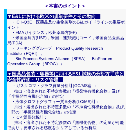
​＜本書のポイント＞
▼E&Lにおける欧米の規制要件とその動向
・ICH-Q3E：医薬品及び生物製剤のE&Lガイドラインの重要ポ
イント
・EMAガイダンス，欧州薬局方(EP)
・米国薬局方(USP)，米国：連邦規則コード，米国食品医薬品
局(FDA)
・ワーキンググループ：Product Quality Research
Institute（PQRI），
Bio-Process Systems Alliance（BPSA），BioPhorum
Operations Group（BPOG））
▼医薬品包装・容器等におけるE&L試験の分析方手法と
安全性評価・リスク管理
・ガスクロマトグラフ質量分析計(GC/MS)計：
抽出・溶出された不特定多数の「揮発性有機化合物」及び
「半揮発性有機化合物」の推定
・液体クロマトグラフィー質量分析(LC/MS)計：
抽出・溶出された不特定多数の「不揮発性有機化合物」及び,
一部の「半揮発性有機化合物」の推定
・ICP 質量分析計：
抽出・溶出された不特定多数の「無機化合物」の定量が可能
であり，要求される感度をクリアしている分析法