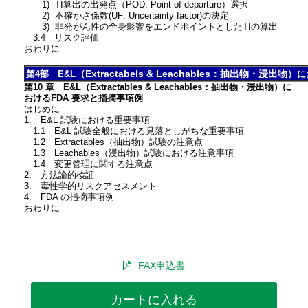
1) TI算出の出発点（POD: Point of departure）選択
2) 不確かさ係数(UF: Uncertainty factor)の決定
3) 非発がん性の全身影響をエンドポイントとしたTIの算出
3.4 リスク評価
おわりに
（Extractabels & Leachables：抽出物・浸出物）
第4部 E&L
に
第10 章 E&L（Extractables & Leachables：抽出物・浸出物）に
おけるFDA 要求と指摘事項例
はじめに
1. E&L 試験における重要事項
1.1 E&L 試験全般における見落としがちな重要事項
1.2 Extractables（抽出物）試験の注意点
1.3 Leachables（浸出物）試験における注意事項
1.4 変更管理に関する注意点
2. 方法論的検証
3. 毒性学的リスクアセスメント
4. FDA の指摘事項例
おわりに
FAX申込書
カートに入れる