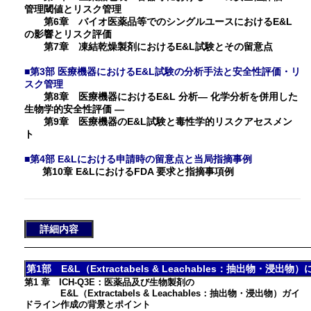
管理閾値とリスク管理
第6章 バイオ医薬品等でのシングルユースにおけるE&L
の影響とリスク評価
第7章 凍結乾燥製剤におけるE&L試験とその留意点
■第3部 医療機器におけるE&L試験の分析手法と安全性評価・リ
スク管理
第8章 医療機器におけるE&L 分析― 化学分析を併用した
生物学的安全性評価 ―
第9章 医療機器のE&L試験と毒性学的リスクアセスメン
ト
■第4部 E&Lにおける申請時の留意点と当局指摘事例
第10章 E&LにおけるFDA 要求と指摘事項例
詳細内容
第1部 E&L（Extractabels & Leachables：抽出物・
第1 章 ICH-Q3E：医薬品及び生物製剤の
E&L（Extractabels & Leachables：抽出物・浸出物）ガイ
ドライン作成の背景とポイント