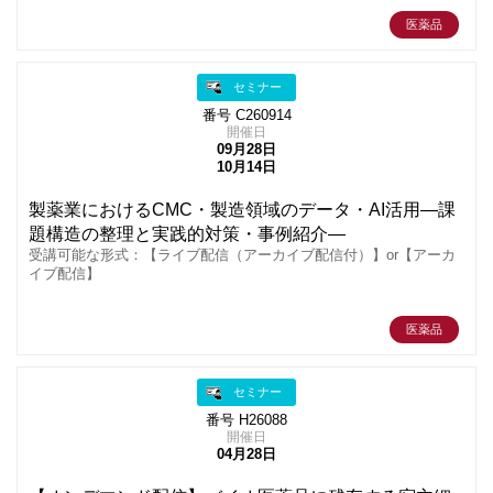
医薬品
セミナー
番号 C260914
開催日
09月28日
10月14日
製薬業におけるCMC・製造領域のデータ・AI活用―課
題構造の整理と実践的対策・事例紹介―
受講可能な形式：【ライブ配信（アーカイブ配信付）】or【アーカ
イブ配信】
医薬品
セミナー
番号 H26088
開催日
04月28日