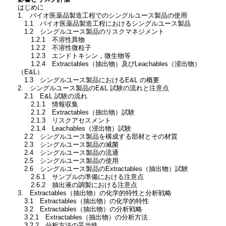
はじめに
1. バイオ医薬品製造工程でのシングルユース製品の使用
1.1 バイオ医薬品製造工程におけるシングルユース製品
1.2 シングルユース製品のリスクマネジメント
1.2.1 不溶性異物
1.2.2 不溶性微粒子
1.2.3 エンドトキシン，微生物等
1.2.4 Extractables（抽出物）及びLeachables（浸出物）
（E&L）
1.3 シングルユース製品におけるE&L の概要
2. シングルユース製品のE&L 試験の流れと注意点
2.1 E&L 試験の流れ
2.1.1 情報収集
2.1.2 Extractables（抽出物）試験
2.1.3 リスクアセスメント
2.1.4 Leachables（浸出物）試験
2.2 シングルユース製品を構成する部材とその材質
2.3 シングルユース製品の滅菌
2.4 シングルユース製品の流通
2.5 シングルユース製品の使用
2.6 シングルユース製品のExtractables（抽出物）試験
2.6.1 サンプルの準備における注意点
2.6.2 抽出液の調製における注意点
3. Extractables（抽出物）の化学的特性と分析戦略
3.1 Extractables（抽出物）の化学的特性
3.2 Extractables（抽出物）の分析戦略
3.2.1 Extractables（抽出物）の分析方法
3.2.2 分析方法の妥当性