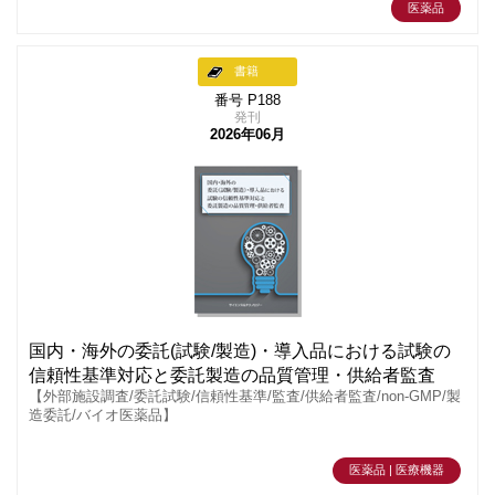
医薬品
書籍
番号 P188
発刊
2026年06月
国内・海外の委託(試験/製造)・導入品における試験の
信頼性基準対応と委託製造の品質管理・供給者監査
【外部施設調査/委託試験/信頼性基準/監査/供給者監査/non-GMP/製
造委託/バイオ医薬品】
医薬品 | 医療機器