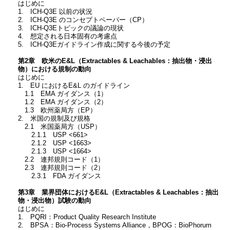
はじめに
1. ICH-Q3E 以前の状況
2. ICH-Q3E のコンセプトペーパー（CP）
3. ICH-Q3Eトピックの議論の現状
4. 想定される日本固有の考慮点
5. ICH-Q3Eガイドライン作成に関する今後の予定
第2章 欧米のE&L（Extractables & Leachables：抽出物・浸出
物）における規制の動向
はじめに
1. EU におけるE&L のガイドライン
1.1 EMA ガイダンス（1）
1.2 EMA ガイダンス（2）
1.3 欧州薬局方（EP）
2. 米国の規制及び規格
2.1 米国薬局方（USP）
2.1.1 USP <661>
2.1.2 USP <1663>
2.1.3 USP <1664>
2.2 連邦規則コード（1）
2.3 連邦規則コード（2）
2.3.1 FDA ガイダンス
第3章 業界団体におけるE&L（Extractables & Leachables：抽出
物・浸出物）試験の動向
はじめに
1. PQRI：Product Quality Research Institute
2. BPSA：Bio-Process Systems Alliance，BPOG：BioPhorum