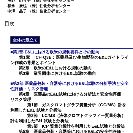
浦野 のり子 （株）住化分析センター
福永 辰也 （株）住化分析センター
中澤 晶子 （株）住化分析センター
目次
全体の章立て
■第1部 E&Lにおける欧米の規制要件とその動向
第1章 ICH-Q3E：医薬品及び生物製剤のE&Lガイドライ
ン作成の背景とポイント
第2章 欧米のE&Lにおける規制の動向
第3章 業界団体におけるE&L試験の動向
■第2部 医薬品包装・容器等におけるE&L試験の分析手法と安全
性評価・リスク管理
第4章 医薬品のE&L試験における分析法と安全性評価・
リスク管理
第1節 ガスクロマトグラフ質量分析（GC/MS）計を
利用したE&L 試験と分析法
第2節 LC/MS（液体クロマトグラフィー質量分析）
計を利用したE&L試験と分析法
第3節 ICP 質量分析計を利用したE&L試験と分析法
第5章 医薬品包装・容器等におけるE&Lの安全性評価・