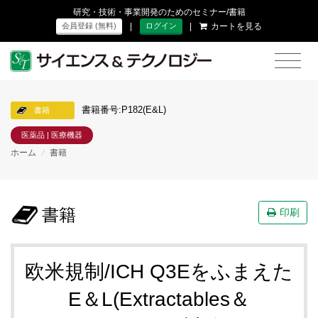
研究・技術・事業開発のためのセミナー/書籍
|
|
カートを見る
会員登録 (無料)
ログイン
書籍番号:P182(E&L)
書籍
医薬品 | 医療機器
ホーム
/
書籍
書籍
印刷
欧米規制/ICH Q3Eをふまえた
E＆L(Extractables＆