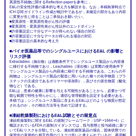
異原性不純物に関するReflection paperを参考に，
E&Lの安全性評価の基本的な考え方を解説する。なお，本稿執筆時点で
ICH Q3Eガイドライン作成が検討中であるが，未確定の部分もあり内容
に変更が生じ得ることはご承知おき願いたい。
■変異原性・変異原性発がん性の評価
■変異原性・変異原性発がん性以外のエンドポイント
■許容量設定に十分なデータが得られない場合の対応
■許容量設定に十分なデータが得られる場合の対応
■許容量設定の基本的な考え方
■バイオ医薬品等でのシングルユースにおけるE&L の影響と
リスク評価
Extractables（抽出物）は過酷条件下でシングルユース製品から内容液
に移行する不純物であり，Leachables（浸出物）は実際の使用条件下
でシングルユース製品から内容液に移行する不純物である。これらの不
純物は，シングルユース製品の製造に用いられた種々の化学物質（プラ
スチックの主成分であるポリマーや添加剤），及びその派生物質（酸化
物など）である。
E&Lは，患者の健康に影響を与える可能性があることから，必要かつ可
能な範囲で特性を明らかにし，適切な管理範囲を設定する必要がある。
本稿では，シングルユース製品に含まれるE&Lはどのような物質が想定
されるのか，その検出方法等を含めて記述する。
■凍結乾燥製剤におけるE&L試験とその留意点
凍結乾燥製剤に関するE&L の規制フレームワーク：USP <1664>4）に
概説されているFDA の規制ガイダンスでは，投与形態と投与経路に基づ
いてE&Lリスクを分類している。凍結乾燥医薬品の場合，固体状態での
保管中の直接的な相互作用のリスクは低いと考えられているが，再溶解