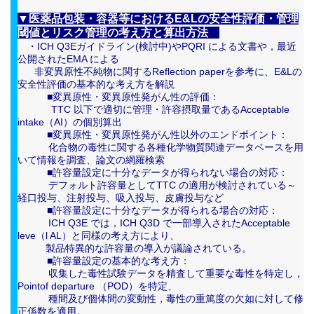
▼医薬品包装・容器等におけるE&Lの安全性評価・管理
閾値とリスク管理の考え方と算出方法
・ICH Q3Eガイドライン(検討中)やPQRI による文書や，最近
公開されたEMA による
非変異原性不純物に関するReflection paperを参考に、E&Lの
安全性評価の基本的な考え方を解説
■変異原性・変異原性発がん性の評価：
TTC 以下で適切に管理・許容摂取量であるAcceptable
intake（AI）の個別算出
■変異原性・変異原性発がん性以外のエンドポイント：
化合物の毒性に関する各種化学物質関連データベースを用
いて情報を調査、論文の網羅検索
■許容量設定に十分なデータが得られない場合の対応：
デフォルト許容量としてTTC の適用が検討されている～
経口投与、注射投与、吸入投与、皮膚投与など
■許容量設定に十分なデータが得られる場合の対応：
ICH Q3E では，ICH Q3D で一部導入されたAcceptable
leve（l AL）と同様の考え方により、
製品特異的な許容量の導入が議論されている。
■許容量設定の基本的な考え方：
収集した毒性試験データを精査して重要な毒性を特定し，
Pointof departure （POD）を特定、
種間及び個体間の変動性，毒性の重篤度の欠如に対して修
正係数を適用。