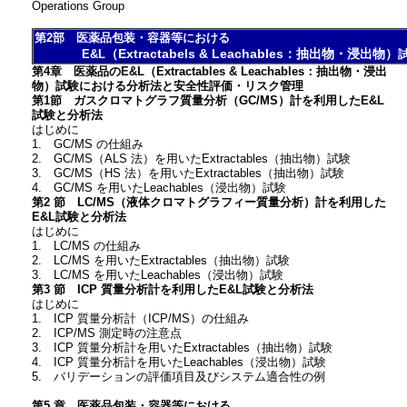
Operations Group
第2部 医薬品包装・容器等における
（Extractabels & Leachables：抽出物・浸出物）
E&L
第4章 医薬品のE&L（Extractables & Leachables：抽出物・浸出
物）試験における分析法と安全性評価・リスク管理
第1節 ガスクロマトグラフ質量分析（GC/MS）計を利用したE&L
試験と分析法
はじめに
1. GC/MS の仕組み
2. GC/MS（ALS 法）を用いたExtractables（抽出物）試験
3. GC/MS（HS 法）を用いたExtractables（抽出物）試験
4. GC/MS を用いたLeachables（浸出物）試験
第2 節 LC/MS（液体クロマトグラフィー質量分析）計を利用した
E&L試験と分析法
はじめに
1. LC/MS の仕組み
2. LC/MS を用いたExtractables（抽出物）試験
3. LC/MS を用いたLeachables（浸出物）試験
第3 節 ICP 質量分析計を利用したE&L試験と分析法
はじめに
1. ICP 質量分析計（ICP/MS）の仕組み
2. ICP/MS 測定時の注意点
3. ICP 質量分析計を用いたExtractables（抽出物）試験
4. ICP 質量分析計を用いたLeachables（浸出物）試験
5. バリデーションの評価項目及びシステム適合性の例
第5 章 医薬品包装・容器等における