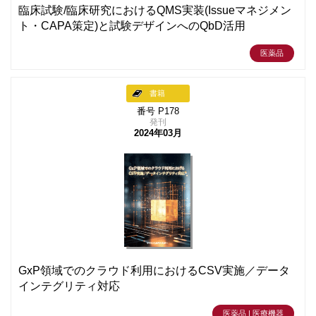
臨床試験/臨床研究におけるQMS実装(Issueマネジメン
ト・CAPA策定)と試験デザインへのQbD活用
医薬品
書籍
番号 P178
発刊
2024年03月
GxP領域でのクラウド利用におけるCSV実施／データ
インテグリティ対応
医薬品 | 医療機器