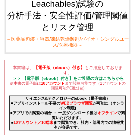
Leachables)試験の
分析手法・安全性評価/管理閾値
とリスク管理
～医薬品包装・容器/凍結乾燥製剤/バイオ・シングルユー
ス/医療機器～
本書籍は、
【電子版（ebook）付き】
もご用意しておりま
す。
＞＞ 【電子版（ebook）付き】をご希望の方はこちらから
※本書の電子版は
10アカウント
まで閲覧可能です（1アカウントの
閲覧可能PC数:1台)
サイエンス&テクノロジーのebook（電子書籍）
■アプリインストール不要の
WEBブラウザ閲覧
が可能に（オンラ
イン環境)
■アプリでの閲覧の場合 ： 一度ダウンロード後は
オフライン
で閲
覧いただけます。
■
10アカウント／10端末
まで閲覧でき、社内・部署内での情報共
有が容易です。