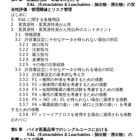
E&L（Extractables & Leachables：抽出物・浸出物）の安
全性評価・管理閾値とリスク管理
はじめに
1. E&L に関する各種用語
2. 変異原性・変異原性発がん性
3. 変異原性・変異原性発がん性以外のエンドポイント
3.1 情報調査
3.2 許容量設定に十分なデータが得られない場合の対応
3.2.1 経口投与
3.2.2 注射投与
3.2.3 吸入投与
3.2.4 皮膚投与
3.2.5 その他の注射経路
3.3 許容量設定に十分なデータが得られる場合の対応
3.3.1 許容量設定の基本的な考え方
3.3.2 F1 ＝種間の外挿を考慮するための係数
3.3.3 F2 ＝個体間の変動を考慮するための係数
3.3.4 F3 ＝短期間曝露の毒性試験を考慮するための係数
3.3.5 F4 ＝毒性の重篤性を考慮するための係数
3.3.6 F5 ＝ NO（A）EL が得られない場合に適用する係数
3.3.7 F6 ＝曝露経路の違い（例：経口と注射の違い）を考慮
するための係数
3.3.8 F7 ＝リードアクロスを使用する場合に適用される係数
おわりに
第6 章 バイオ医薬品等でのシングルユースにおける
E&L（Extractables & Leachables：抽出物・浸出物） の
影響とリスク評価