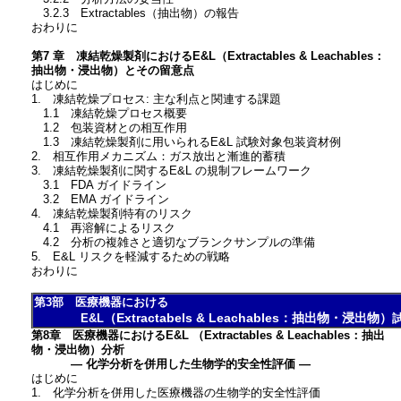
3.2.3 Extractables（抽出物）の報告
おわりに
第7 章 凍結乾燥製剤におけるE&L（Extractables & Leachables：
抽出物・浸出物）とその留意点
はじめに
1. 凍結乾燥プロセス: 主な利点と関連する課題
1.1 凍結乾燥プロセス概要
1.2 包装資材との相互作用
1.3 凍結乾燥製剤に用いられるE&L 試験対象包装資材例
2. 相互作用メカニズム：ガス放出と漸進的蓄積
3. 凍結乾燥製剤に関するE&L の規制フレームワーク
3.1 FDA ガイドライン
3.2 EMA ガイドライン
4. 凍結乾燥製剤特有のリスク
4.1 再溶解によるリスク
4.2 分析の複雑さと適切なブランクサンプルの準備
5. E&L リスクを軽減するための戦略
おわりに
第3部 医療機器における
（Extractabels & Leachables：抽出物・浸出物）
E&L
第8章 医療機器におけるE&L （Extractables & Leachables：抽出
物・浸出物）分析
― 化学分析を併用した生物学的安全性評価 ―
はじめに
1. 化学分析を併用した医療機器の生物学的安全性評価