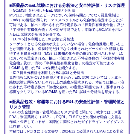
■医薬品のE&L試験における分析法と安全性評価・リスク管理
・GC/MS計を利用したE&L 試験と分析法
MSでは，検出されたピークについて保持時間だけでなく質量電荷比
（m/z）の情報が得られ，マススペクトルから化合物を推定することが
可能である。抽出・溶出された不特定多数の「揮発性有機化合物」及び
「半揮発性有機化合物」の推定が可能であり，本節ではGC/MS を用い
たE&L 試験の分析法を紹介する。
・LC/MS計を利用したE&L試験と分析法
ターゲットとなる化合物が決まっていない場合，化合物推定に用いるこ
とが困難である。保持時間だけでなく検出されたピークのm/z 情報も取
得できる質量分析計（MS）は未知の化合物の推定に使用されるが，LC
においても重宝される。抽出・溶出された不特定多数の「不揮発性有機
化合物」及び,一部の「半揮発性有機化合物」の推定が可能である
LC/MS を用いたE&L の分析法を紹介する。
・ICP 質量分析計を利用したE&L試験と分析法
毒性情報はICH-Q3Dを参照とするため，E&L 試験においては，元素不
純物試験と同等ないしそれ以上の感度が要求される。本節では抽出・溶
出された不特定多数の「無機化合物」の定量が可能であり，要求される
感度をクリアしているICP/MS を用いたE&L試験の分析法を紹介する。
■医薬品包装・容器等におけるE&Lの安全性評価・管理閾値と
リスク管理
E＆Lの安全性評価・管理閾値とリスク管理に関して，欧米では，米国
FDA，米国薬局方（USP），PQRI，ELSIEなどの団体が独自に文書を
作成・公表しているが，国際的に調和されたガイドライン・ガイダンス
は存在しない。
本稿では，PQRI による文書や，2024/12に公開されたEMA による非変