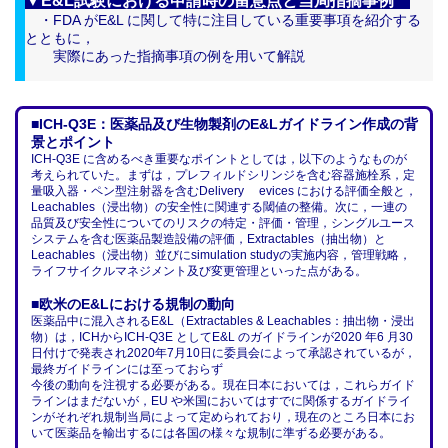
▼E&L試験における申請時の留意点と当局指摘事例
・FDA がE&L に関して特に注目している重要事項を紹介する
とともに，
実際にあった指摘事項の例を用いて解説
■ICH-Q3E：医薬品及び生物製剤のE&Lガイドライン作成の背
景とポイント
ICH-Q3E に含めるべき重要なポイントとしては，以下のようなものが
考えられていた。まずは，プレフィルドシリンジを含む容器施栓系，定
量吸入器・ペン型注射器を含むDelivery evices における評価全般と，
Leachables（浸出物）の安全性に関連する閾値の整備。次に，一連の
品質及び安全性についてのリスクの特定・評価・管理，シングルユース
システムを含む医薬品製造設備の評価，Extractables（抽出物）と
Leachables（浸出物）並びにsimulation studyの実施内容，管理戦略，
ライフサイクルマネジメント及び変更管理といった点がある。
■欧米のE&Lにおける規制の動向
医薬品中に混入されるE&L（Extractables & Leachables：抽出物・浸出
物）は，ICHからICH-Q3E としてE&L のガイドラインが2020 年6 月30
日付けで発表され2020年7月10日に委員会によって承認されているが，
最終ガイドラインには至っておらず
今後の動向を注視する必要がある。現在日本においては，これらガイド
ラインはまだないが，EU や米国においてはすでに関係するガイドライ
ンがそれぞれ規制当局によって定められており，現在のところ日本にお
いて医薬品を輸出するには各国の様々な規制に準ずる必要がある。