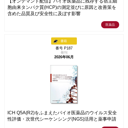
【オンデマンド配信】バイオ医薬品に残存する宿主細
胞由来タンパク質(HCP)の測定並びに原因と改善策を
含めた品質及び安全性に及ぼす影響
医薬品
書籍
番号 P187
発刊
2026年06月
ICH Q5A(R2)をふまえたバイオ医薬品のウイルス安全
性評価・次世代シーケンシング(NGS)活用と薬事申請