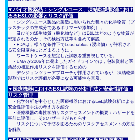
▼バイオ医薬品：シングルユース、凍結乾燥製剤におけ
るるE&Lの影響とリスク評価
・シングルユース製品の製造に用いられた種々の化学物質（プ
ラスチックの主成分であるポリマーや添加剤），
及びその派生物質（酸化物など）はE&Lはどのような物質が
想定されるのか，その検出方法等を含めて解説
・FDAは，様々な条件下でLeachables（浸出物）が許容され
る安全限度内にとどまるように，
ワーストケースを想定した試験を重要視している。
・EMA が2005年に発出したガイドラインでは，包装資材と医
薬品の相互作用リスクを評価するための
デシジョンツリーアプローチが採用されているが、凍結乾燥
製剤ではリスク評価が必要になる可能性を言及。
▼医療機器におけるE&L試験の分析手法と安全性評価・
リスク管理
・化学分析を中心とした医療機器におけるE&L試験分析による
安全性評価手法の考え方を紹介
・医療機器の毒性学的リスクアセスメントの概要：ハザードを
事前に評価し、そのハザードがもたらす
リスクについて予防を図るためのリスクアセスメントの方法
を解説