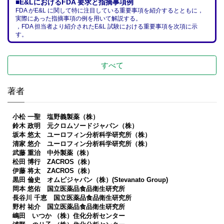
■E&LにおけるFDA 要求と指摘事項例
FDA がE&L に関して特に注目している重要事項を紹介するとともに，
実際にあった指摘事項の例を用いて解説する。
，FDA 担当者より紹介されたE&L 試験における重要事項を次項に示
す。
すべて
著者
小松 一聖 塩野義製薬（株）
鈴木 政明 元クロムソードジャパン（株）
坂本 悠太 ユーロフィン分析科学研究所（株）
清家 悠介 ユーロフィン分析科学研究所（株）
武藤 重治 中外製薬（株）
松田 博行 ZACROS（株）
伊藤 将太 ZACROS（株）
黒田 倫史 オムピジャパン（株）(Stevanato Group)
岡本 悠佑 国立医薬品食品衛生研究所
長谷川 千恵 国立医薬品食品衛生研究所
野村 祐介 国立医薬品食品衛生研究所
嶋田 いつか （株）住化分析センター