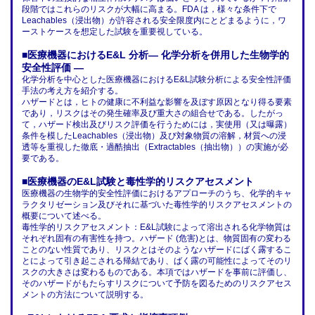
段階ではこれらのリスクが大幅に高まる。FDA は，様々な条件下で
Leachables（浸出物）が許容される安全限度内にとどまるように，ワ
ーストケースを想定した試験を重要視している。
■医療機器におけるE&L 分析― 化学分析を併用した生物学的
安全性評価 ―
化学分析を中心とした医療機器におけるE&L試験分析による安全性評価
手法の考え方を紹介する。
ハザードとは，ヒトの健康に不利益な影響を及ぼす原因となり得る要素
であり，リスクはその発生確率及び重大さの組合せである。したがっ
て，ハザード検出及びリスク評価を行うためには，実使用（又は曝露）
条件を模したLeachables（浸出物）及び対象物質の溶解，材質への浸
透等を重視した徹底・過酷抽出（Extractables（抽出物））の実施が必
要である。
■医療機器のE&L試験と毒性学的リスクアセスメント
医療機器の生物学的安全性評価におけるアプローチのうち、化学的キャ
ラクタリゼーション及びそれに基づいた毒性学的リスクアセスメントの
概要について述べる。
毒性学的リスクアセスメント：E&L試験によって溶出される化学物質は
それぞれ固有の有害性を持つ。ハザード (危害)とは、物質固有の変わる
ことのない性質であり、リスクとはそのようなハザードにばく露するこ
とによって引き起こされる帰結であり、ばく露の可能性によってそのリ
スクの大きさは変わるものである。本項ではハザードを事前に評価し、
そのハザードがもたらすリスクについて予防を図るためのリスクアセス
メントの方法について説明する。