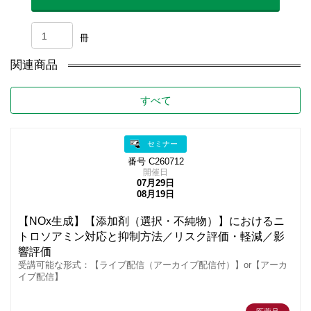
冊
関連商品
すべて
セミナー
番号 C260712
開催日
07月29日
08月19日
【NOx生成】【添加剤（選択・不純物）】におけるニ
トロソアミン対応と抑制方法／リスク評価・軽減／影
響評価
受講可能な形式：【ライブ配信（アーカイブ配信付）】or【アーカ
イブ配信】