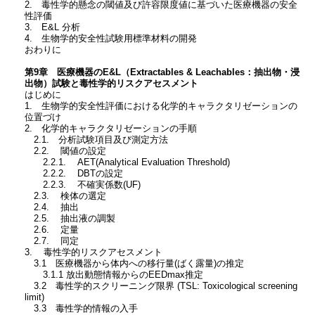
2. 毒性学的懸念の閾値及び許容限度値に基づいた医療機器の安全
性評価
3. E&L 分析
4. 生物学的安全性試験用標準材料の開発
おわりに
第9章 医療機器のE&L（Extractables & Leachables：抽出物・浸
出物）試験と毒性学的リスクアセスメント
はじめに
1. 生物学的安全性評価における化学的キャラクタリゼーションの
位置づけ
2. 化学的キャラクタリゼーションの手順
2.1. 分析試験項目及び測定方法
2.2. 閾値の設定
2.2.1. AET(Analytical Evaluation Threshold)
2.2.2. DBTの設定
2.2.3. 不確実係数(UF)
2.3. 検体の選定
2.4. 抽出
2.5. 抽出液の調製
2.6. 定量
2.7. 同定
3. 毒性学的リスクアセスメント
3.1 医療機器から体内への移行量(ばく露量)の推定
3.1.1 放出動態情報からのEEDmax推定
3.2 毒性学的スクリーニング限界 (TSL: Toxicological screening
limit)
3.3 毒性学的情報の入手