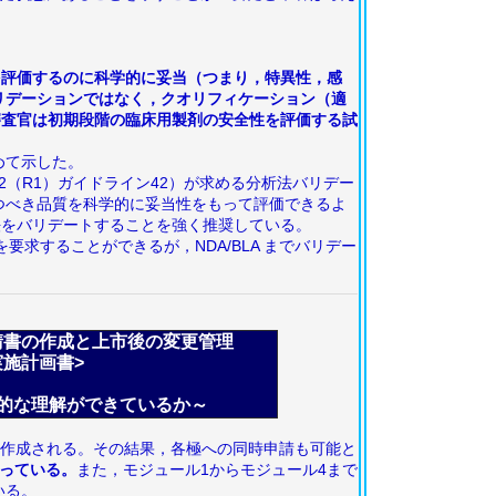
を評価するのに科学的に妥当（つまり，特異性，感
リデーションではなく，クオリフィケーション（適
審査官は初期段階の臨床用製剤の安全性を評価する試
めて示した。
Q2（R1）ガイドライン42）が求める分析法バリデー
つべき品質を科学的に妥当性をもって評価できるよ
析法をバリデートすることを強く推奨している。
要求することができるが，NDA/BLA までバリデー
請書の作成と上市後の変更管理
管理実施計画書>
ータを取得し，
理解ができているか～
て作成される。その結果，各極への同時申請も可能と
なっている。
また，モジュール1からモジュール4まで
いる。