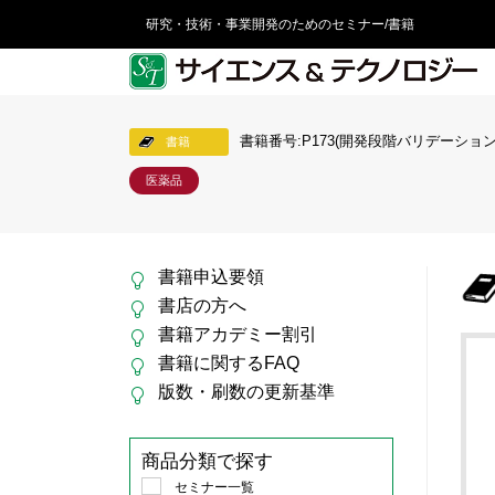
研究・技術・事業開発のためのセミナー/書籍
書籍番号:P173(開発段階バリデーション
書籍
医薬品
書籍申込要領
書店の方へ
書籍アカデミー割引
書籍に関するFAQ
版数・刷数の更新基準
商品分類で探す
セミナー一覧