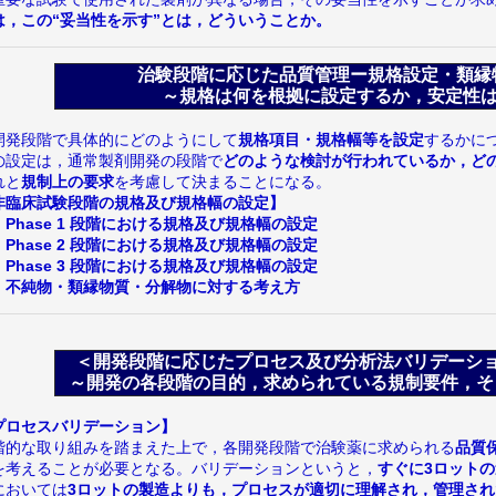
は，この“妥当性を示す”とは，どういうことか。
治験段階に応じた品質管理ー規格設定・類
～規格は何を根拠に設定するか，安定性は
開発段階で具体的にどのようにして
規格項目・規格幅等を設定
するかに
の設定は，通常製剤開発の段階で
どのような検討が行われているか，ど
れと
規制上の要求
を考慮して決まることになる。
非臨床試験段階の規格及び規格幅の設定】
Phase 1 段階における規格及び規格幅の設定
Phase 2 段階における規格及び規格幅の設定
Phase 3 段階における規格及び規格幅の設定
不純物・類縁物質・分解物に対する考え方
＜開発段階に応じたプロセス及び分析法バリデーシ
～開発の各段階の目的，求められている規制要件，そ
プロセスバリデーション】
階的な取り組みを踏まえた上で，各開発段階で治験薬に求められる
品質
を考えることが必要となる。バリデーションというと，
すぐに3ロット
においては
3ロットの製造よりも，プロセスが適切に理解され，管理され