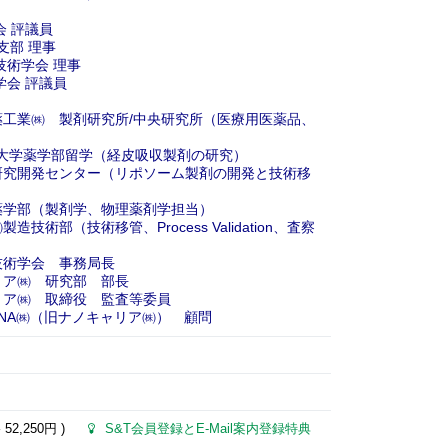
会 評議員
本支部 理事
械技術学会 理事
剤学会 評議員
リア新薬工業㈱ 製剤研究所/中央研究所（医療用医薬品、
国Utah大学薬学部留学（経皮吸収製剤の研究）
テルモ㈱研究開発センター（リポソーム製剤の開発と技術移
羽大学薬学部（製剤学、物理薬剤学担当）
㈱製造技術部（技術移管、Process Validation、査察
機械技術学会 事務局長
ノキャリア㈱ 研究部 部長
ノキャリア㈱ 取締役 監査等委員
 MRNA㈱（旧ナノキャリア㈱） 顧問
格
52,250円
)
S&T会員登録とE-Mail案内登録特典