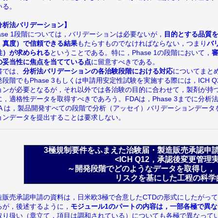
いる。
分析法バリデーション】
hase 1段階については，バリデーションは必要ないが，
目的とする品質
，真度）で信頼できる結果
もたらすものでなければならない，つまり
バ
性）が求められる
ということである。特に，Phase 1の段階において，
の妥当性に焦点を当てている点
に留意すべきである。
書では、
分析法バリデーションの各治験段階における対応
についてまと
発段階でもPhase 3もしくは申請用安定性試験を実施する際には，ICH 
ョンが必要となるが，それ以外では各治験の目的に合わせて，製剤が持
に，適格性データを取得すべきであろう。FDAは，Phase 3までに分
DA は，製品開発すべての段階で分析（アッセイ）バリデーションデータを
ョンデータを提出することは要求しない。
3極規制要件をふまえた治験届・製造販売承認申
<ICH Q12，承認後変更
～開発段階でどのようなデ
リスクを基にした工程の科学的な
造販売承認申請の資料は，日米欧3極で合意したCTDの形式にしたがっ
るが，後述するように，
モジュール1のパートの内容は，一部各極で異
取り扱い（章立て，項目は調和されている）についても各極で異なって