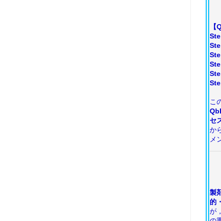
​
S
S
S
St
S
S
この
Q
セ
か
メ
製
的
が
の