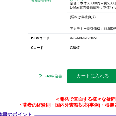
各種割引特典
定価：本体50,000円＋税5,00
E-Mail案内登録価格：本体47,5
(送料は当社負担)
アカデミー割引価格：38,500円(3
ISBNコード
978-4-86428-302-1
Cコード
C3047
カートに入れる
FAX申込書
＜開発で直面する様々な疑問
~著者の経験則・国内外査察対応(事例)・根拠
本書のポイント