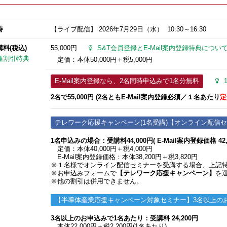
時
【ライブ配信】
2026年7月29日
（水） 10:30～16:30
講料(税込)
55,000円
S&T会員登録とE-Mail案内登録特典につい
種割引特典
定価：本体50,000円＋税5,000円
E-Mail案内登録なら、2名同時申込みで1名分無料
2名で55,000円 (2名ともE-Mail案内登録必須​／１名あたり
定
テレワーク応援キャンペーン(1名受講)【オンライン配信
1名申込みの場合：受講料44,000円( E-Mail案内登録価格 42
定価：本体40,000円＋税4,000円
E-Mail案内登録価格：本体38,200円＋税3,820円
※１名様でオンライン配信セミナーを受講する場合、上記
※お申込みフォームで
【テレワーク応援キャンペーン】
を
※他の割引は併用できません。
【半導体産業応援キャンペーン対象セミナー】3名以上の
3名以上のお申込みで1名あたり：受講料 24,200円
本体22,000円＋税2,200円(1名あたり)