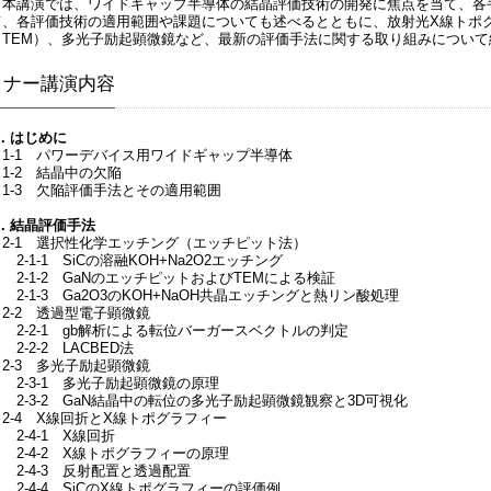
本講演では、ワイドギャップ半導体の結晶評価技術の開発に焦点を当て、各
て、各評価技術の適用範囲や課題についても述べるとともに、放射光X線トポ
（TEM）、多光子励起顕微鏡など、最新の評価手法に関する取り組みについて
ミナー講演内容
1．はじめに
1-1 パワーデバイス用ワイドギャップ半導体
1-2 結晶中の欠陥
1-3 欠陥評価手法とその適用範囲
2．結晶評価手法
2-1 選択性化学エッチング（エッチピット法）
-1-1 SiCの溶融KOH+Na2O2エッチング
2-1-2 GaNのエッチピットおよびTEMによる検証
2-1-3 Ga2O3のKOH+NaOH共晶エッチングと熱リン酸処理
2-2 透過型電子顕微鏡
2-2-1 gb解析による転位バーガースベクトルの判定
-2-2 LACBED法
2-3 多光子励起顕微鏡
2-3-1 多光子励起顕微鏡の原理
2-3-2 GaN結晶中の転位の多光子励起顕微鏡観察と3D可視化
2-4 X線回折とX線トポグラフィー
2-4-1 X線回折
2-4-2 X線トポグラフィーの原理
2-4-3 反射配置と透過配置
2-4-4 SiCのX線トポグラフィーの評価例