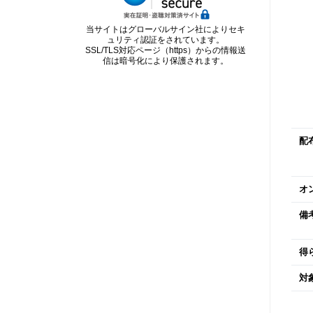
当サイトはグローバルサイン社によりセキ
ュリティ認証をされています。
SSL/TLS対応ページ（https）からの情報送
信は暗号化により保護されます。
配
オ
備
得
対