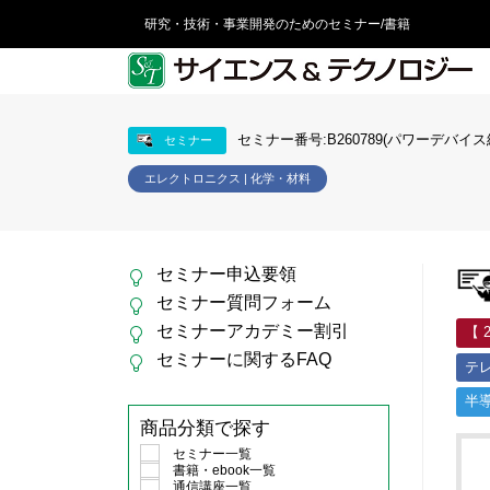
研究・技術・事業開発のためのセミナー/書籍
セミナー番号:B260789(パワーデバイス
セミナー
エレクトロニクス | 化学・材料
セミナー申込要領
セミナー質問フォーム
セミナーアカデミー割引
【 
セミナーに関するFAQ
テ
半
商品分類で探す
セミナー一覧
書籍・ebook一覧
通信講座一覧