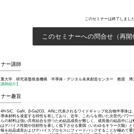
このセミナーは終了しまし
このセミナーへの問合せ（再開
ミナー講師
三重大学 研究基盤推進機構 半導体・デジタル未来創造センター 教授 博
【講師紹介】
ミナー趣旨
4H-SiC、GaN、β-Ga2O3、AlNに代表されるワイドギャップ化合物半
半導体材料を凌駕する特性を有しており、近年、これらを用いた次世代パワー
れらの材料は強い共有結合を持つため結晶成長が難しく、成長後の結晶中には
陥はデバイス性能や信頼性を著しく低下させる要因（いわゆるキラー欠陥）と
情報を結晶成長およびデバイスプロセスにフィードバックすることが極めて重