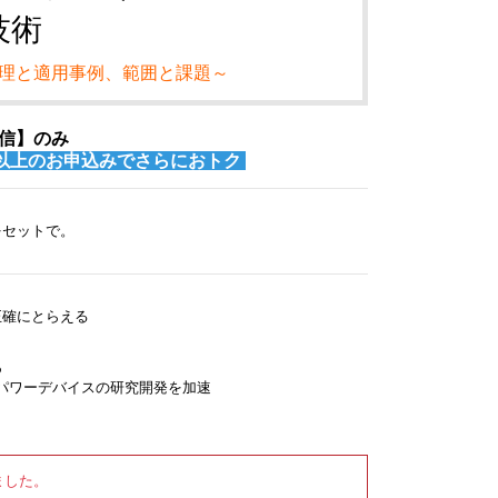
技術
理と適用事例、範囲と課題～
信】のみ
以上のお申込みでさらにおトク
をセットで。
正確にとらえる
つ
世代パワーデバイスの研究開発を加速
ました。