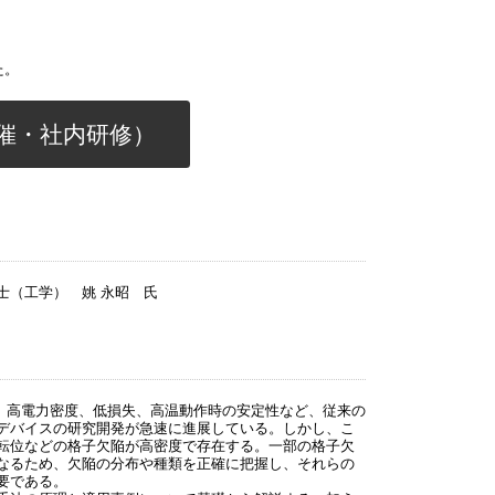
た。
催・社内研修）
士（工学） 姚 永昭 氏
導体は、高電力密度、低損失、高温動作時の安定性など、従来の
デバイスの研究開発が急速に進展している。しかし、こ
転位などの格子欠陥が高密度で存在する。一部の格子欠
なるため、欠陥の分布や種類を正確に把握し、それらの
要である。