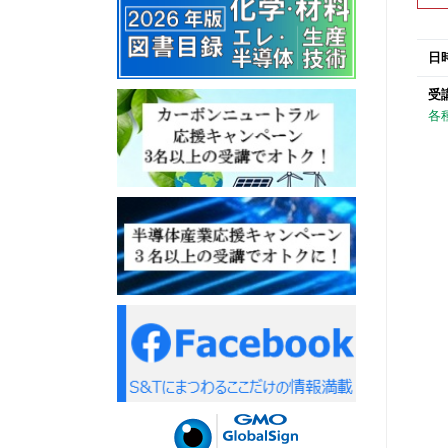
日
受
各