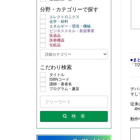
分野・カテゴリーで探す
エレクトロニクス
化学・材料
エネルギー・環境・機械
ビジネススキル・新規事業
医薬品
医療機器
化粧品
■ま
「7
こだわり検索
詳
タイトル
ISBNコード
講師・著者名
プログラム・趣旨
デバ
そし
従来
4H
検
索
動作