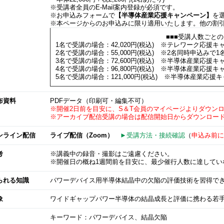
※受講者全員のE-Mail案内登録が必須です。
※お申込みフォームで
【半導体産業応援キャンペーン】
を
※本ページからのお申込みに限り適用いたします。他の割
■■■受講人数ごとの
1名で受講の場合：42,020円(税込) ※テレワーク応援キャ
2名で受講の場合：55,000円(税込) ※2名同時申込みで1名
3名で受講の場合：72,600円(税込) ※半導体産業応援キャ
4名で受講の場合：96,800円(税込) ※半導体産業応援キャ
5名で受講の場合：121,000円(税込) ※半導体産業応援キャ
布資料
PDFデータ（印刷可・編集不可）
※開催2日前を目安に、S＆T会員のマイページよりダウン
※アーカイブ配信受講の場合は配信開始日からダウンロー
ンライン配信
ライブ配信（Zoom）
►受講方法・接続確認
（
申込み前に
考
※講義中の録音・撮影はご遠慮ください。
※開催日の概ね1週間前を目安に、最少催行人数に達してい
られる知識
パワーデバイス用半導体結晶中の欠陥の評価技術を習得で
象
ワイドギャップパワー半導体の結晶成長と評価に携わる若
キーワード：パワーデバイス、結晶欠陥