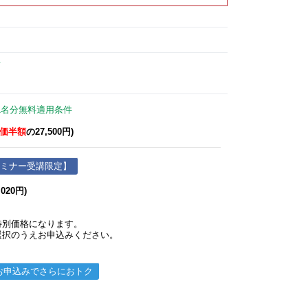
て
1名分無料適用条件
価半額
の27,500円)
セミナー受講限定】
,020円)
特別価格になります。
選択のうえお申込みください。
お申込みでさらにおトク