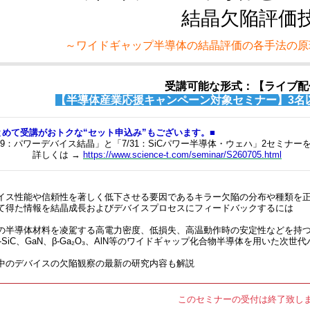
結晶欠陥評価
～ワイドギャップ半導体の結晶評価の各手法の原
受講可能な形式：【ライブ配
【半導体産業応援キャンペーン対象セミナー】3名
とめて受講がおトクな“セット申込み”もございます。■
/29：パワーデバイス結晶」と「7/31：SiCパワー半導体・ウェハ」2セミナー
しくは →
https://www.science-t.com/seminar/S260705.html
イス性能や信頼性を著しく低下させる要因であるキラー欠陥の分布や種類を
て得た情報を結晶成長およびデバイスプロセスにフィードバックするには
の半導体材料を凌駕する高電力密度、低損失、高温動作時の安定性などを持
-SiC、GaN、β-Ga₂O₃、AlN等のワイドギャップ化合物半導体を用いた次
中のデバイスの欠陥観察の最新の研究内容も解説
このセミナーの受付は終了致し