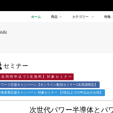
ホーム
商品
カテゴリー
特集
結晶)
セミナー
2 名 同 時 申 込 で 1 名 無 料 】 対 象 セ ミ ナ ー
レワーク応援キャンペーン【オンライン配信セミナー1名受講限定】
導体産業応援キャンペーン 対象セミナー 【3名以上での申込みがお得】
次世代パワー半導体とパ