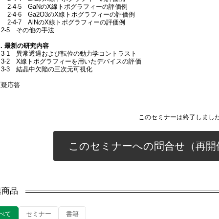
2-4-5 GaNのX線トポグラフィーの評価例
2-4-6 Ga2O3のX線トポグラフィーの評価例
2-4-7 AlNのX線トポグラフィーの評価例
2-5 その他の手法
3．最新の研究内容
3-1 異常透過および転位の動力学コントラスト
3-2 X線トポグラフィーを用いたデバイスの評価
3-3 結晶中欠陥の三次元可視化
質疑応答
このセミナーは終了しまし
このセミナーへの問合せ（再開
連商品
べて
セミナー
書籍