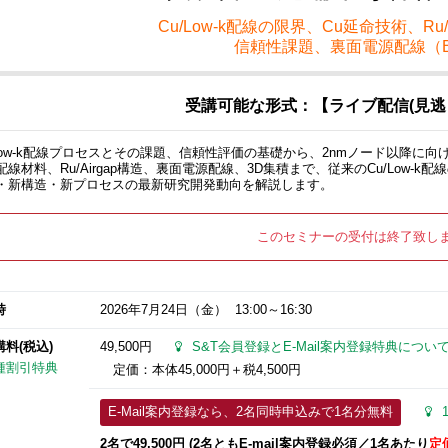
Cu/Low-k配線の限界、Cu延命技術、Ru/
信頼性課題、裏面電源配線（B
受講可能な形式：【ライブ配信(見逃
/Low-k配線プロセスとその課題、信頼性評価の基礎から、2nmノード以降に向
配線材料、Ru/Airgap構造、裏面電源配線、3D集積まで、従来のCu/Low-
・新構造・新プロセスの最新研究開発動向を解説します。
このセミナーの受付は終了致し
時
2026年7月24日
（金） 13:00～16:30
講料(税込)
49,500円
S&T会員登録とE-Mail案内登録特典につい
種割引特典
定価：本体45,000円＋税4,500円
E-Mail案内登録なら、2名同時申込みで1名分無料
2
名で49,500円 (2名ともE-mail案内登録必須​／1名あたり
定