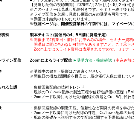
典
■ライブ受講に加えて、見逃し配信でも１週間視聴できます
【見逃し配信の視聴期間】2026年7月27日(月)～8月2日(日)
※このセミナーは見逃し配信付きです。セミナー終了後も
※ライブ配信を欠席し見逃し視聴のみの受講も可能です。
※動画は未編集のものになります。
※視聴ページは、開催翌営業日の午前中には、マイページ
布資料
製本テキスト(開催日の4、5日前に発送予定)
※開催まで4営業日～前日にお申込みの場合、セミナー資料
開講日に間に合わない可能性がありますこと、ご了承下
Zoom上ではスライド資料は表示されますので、セミナー
ンライン配信
Zoomによるライブ配信
►受講方法・接続確認
（
申込み前
考
※講義中の録音・撮影はご遠慮ください。
※開催日の概ね1週間前を目安に、最少催行人数に達してい
られる知識
・集積回路配線の技術トレンド
・現状のCu/Low-k配線の製造工程や信頼性評価の基礎（EM, S
・2nmノード以降に向けた先端配線の課題とCu、Wに代わ
象
・集積回路配線の製造工程、信頼性など開発の要点を学び
・2nmノード以降に向けた配線の課題、Cu/Low-k配線
・配線の基礎から説明するので配線に関する予備知識は特