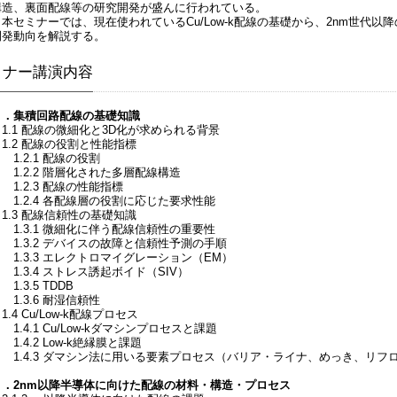
構造、裏面配線等の研究開発が盛んに行われている。
本セミナーでは、現在使われているCu/Low-k配線の基礎から、2nm世代
開発動向を解説する。
ミナー講演内容
１．集積回路配線の基礎知識
1.1 配線の微細化と3D化が求められる背景
1.2 配線の役割と性能指標
1.2.1 配線の役割
1.2.2 階層化された多層配線構造
1.2.3 配線の性能指標
1.2.4 各配線層の役割に応じた要求性能
1.3 配線信頼性の基礎知識
1.3.1 微細化に伴う配線信頼性の重要性
1.3.2 デバイスの故障と信頼性予測の手順
1.3.3 エレクトロマイグレーション（EM）
1.3.4 ストレス誘起ボイド（SIV）
.3.5 TDDB
1.3.6 耐湿信頼性
.4 Cu/Low-k配線プロセス
.4.1 Cu/Low-kダマシンプロセスと課題
.4.2 Low-k絶縁膜と課題
1.4.3 ダマシン法に用いる要素プロセス（バリア・ライナ、めっき、リフロ
２．2nm以降半導体に向けた配線の材料・構造・プロセス