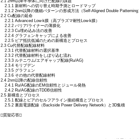
2.1 2nm以降半導体に向けた配線の課題
2.1.1 新材料への切り替え時期予測とロードマップ
.1.2 2nm以降の微細パターンの形成方法（Self-Aligned Double Patternin
.2 Cu配線の延命
.2.1 Advanced Low-k膜（高プラズマ耐性Low-k膜）
2.2.2 バリア/ライナーの薄膜化
2.2.3 Cu埋め込み法の改善
2.2.4 グラフェンキャップによる改善
2.2.5 ビア抵抗低減のための新構造とプロセス
2.3 Cu代替配線配線材料
2.3.1 代替配線材料の選択基準
2.3.2 代替配線材料をしぼり込む流れ
.3.3 ルテニウム/エアギャップ配線(Ru/AG)
2.3.4 モリブデン
2.3.5 グラフェン
2.3.6 その他の代替配線材料
.4 2nm以降の配線信頼性
2.4.1 Ru/AG配線のEM信頼性とジュール発熱
.4.2 Ru/AG配線のTDDB信頼性
2.5 新構造とプロセス
2.5.1 配線とビアのセルフアライン接続構造とプロセス
.5.2 裏面電源配線（Backside Power Delivery Network）と3D集積
□質疑応答□