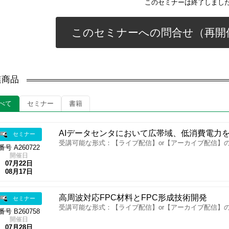
このセミナーは終了しまし
このセミナーへの問合せ（再開
連商品
べて
セミナー
書籍
AIデータセンタにおいて広帯域、低消費電力
セミナー
受講可能な形式：【ライブ配信】or【アーカイブ配信】
番号 A260722
開催日
07月22日
08月17日
高周波対応FPC材料とFPC形成技術開発
セミナー
受講可能な形式：【ライブ配信】or【アーカイブ配信】
番号 B260758
開催日
07月28日