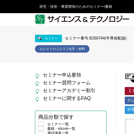
研究・技術・事業開発のためのセミナー/書籍
セミナー番号:B260744(半導体配線)
セミナー
エレクトロニクス | 化学・材料
セミナー申込要領
セミナー質問フォーム
セミナーアカデミー割引
【 
セミナーに関するFAQ
テ
半
商品分類で探す
セミナー一覧
書籍・ebook一覧
通信講座一覧