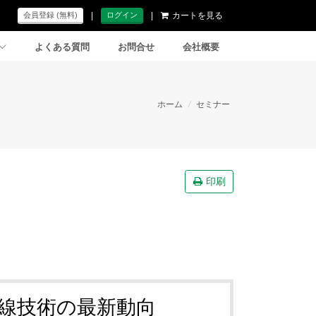
|
|
カートを見る
会員登録 (無料)
ログイン
よくある質問
お問合せ
会社概要
ホーム
/
セミナー
印刷
配線技術の最新動向