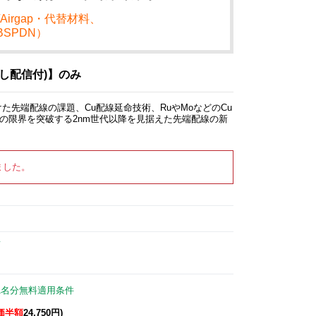
Airgap・代替材料、
SPDN）
し配信付)】のみ
けた先端配線の課題、Cu配線延命技術、RuやMoなどのCu
k配線の限界を突破する2nm世代以降を見据えた先端配線の新
ました。
て
1名分無料適用条件
価半額
24,750円)