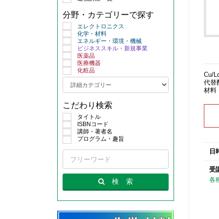
分野・カテゴリーで探す
エレクトロニクス
化学・材料
エネルギー・環境・機械
ビジネススキル・新規事業
医薬品
医療機器
化粧品
Cu
代替
材料
こだわり検索
タイトル
ISBNコード
講師・著者名
プログラム・趣旨
日
受
各
検
索