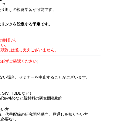
■
まで
繰り返しの視聴学習が可能です。
にリンクを設定する予定です。
の到着が、
さい。
視聴には差し支えございません。
に必ずご確認ください
）
ない場合、セミナーを中止することがございます。
IV, TDDBなど）
るRuやMoなど新材料の研究開発動向
たい方
の延命、代替配線の研究開発動向、見通しを知りたい方
に必要なし