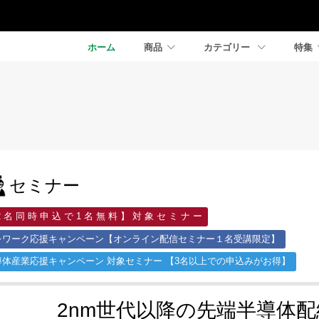
ホーム
商品
カテゴリー
特集
セミナー
2 名 同 時 申 込 で 1 名 無 料 】 対 象 セ ミ ナ ー
レワーク応援キャンペーン【オンライン配信セミナー１名受講限定】
導体産業応援キャンペーン 対象セミナー 【3名以上での申込みがお得】
2nm世代以降の先端半導体