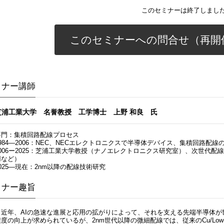
このセミナーは終了しまし
このセミナーへの問合せ（再開
ミナー講師
芝浦工業大学 名誉教授 工学博士 上野 和良 氏
専門：集積回路配線プロセス
1984―2006：NEC、NECエレクトロニクスで半導体デバイス、集積回路配
2006ー2025：芝浦工業大学教授（ナノエレクトロニクス研究室）、次世代
用など）
2025―現在：2nm以降の配線技術研究
ミナー趣旨
近年、AIの急速な進展と応用の拡がりによって、それを支える先端半導体が
積度の向上が求められているが、2nm世代以降の微細配線では、従来のCu/Low-k