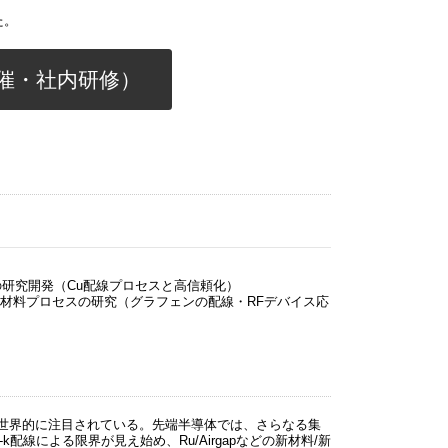
た。
催・社内研修）
線の研究開発（Cu配線プロセスと高信頼化）
配線材料プロセスの研究（グラフェンの配線・RFデバイス応
世界的に注目されている。先端半導体では、さらなる集
配線による限界が見え始め、Ru/Airgapなどの新材料/新