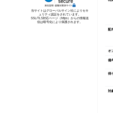
特
当サイトはグローバルサイン社によりセキ
ュリティ認証をされています。
SSL/TLS対応ページ（https）からの情報送
信は暗号化により保護されます。
配
オ
備
得
対