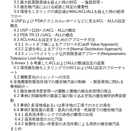
3.2 最大処置限度値を超えた時の対応 ～逸脱管理～
3.3 微生物汚染における経路と特定の重要性
3.4 環境モニタリングの測定値がMAL/ACL/ALLを超えた時の処理
フロー
4.USPおよび PDAテクニカルレポートなどに見るACL・ALLの設定
概念
4.1 USP <1116> のACL・ALLの概念
4.2 PDA TR-13 のACL・ALLの概念
4.3 ACLやALLを設定するためのアプローチ方法
4.3.1 カットオフ値によるアプローチ(Cutoff Value Approach)
4.3.2 正規分布によるアプローチ(Normal Distribution Approach)
4.3.3 ノンパラメトリックな許容限度値アプローチ(Nonparametric
Tolerance Limit Approach)
5.Annex 1 を考慮したACLおよびALLの数値設定の提案
5.1 環境微生物モニタリングでのACLおよびALL設定のフローチャ
ート
5.2 菌数変化のトレンドへの注目
6.非無菌製剤製造区域での微生物汚染の制御 ～製造環境に関わる
事例紹介～
6.1 微生物清浄度管理への菌数と菌種の複合的管理の視点
6.2 事例1:田園地帯の製薬工場の取り込み空気の微生物学的季節変
動
6.3 事例2:多湿地域あるいは寒冷地の工場でのカビの発生
6.4 事例3:製造後の装置・器具の洗浄室・乾燥室での微生物汚染
6.4.1 器具洗浄用シンクでの赤色の菌苔の出現
6.4.2 器具乾燥室のカビ汚染
6.4.3 発塵性の高い作業室の水洗作業による局所の微生物汚染
まとめ