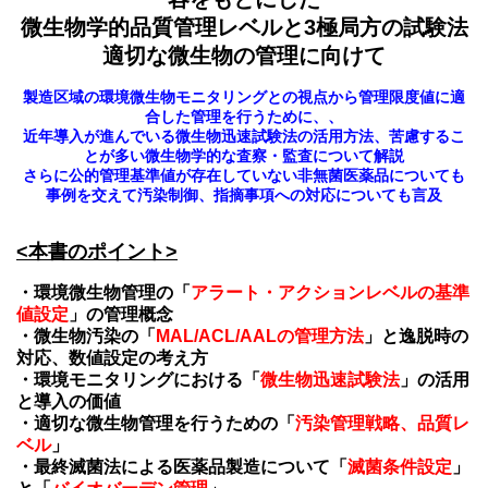
微生物学的品質管理レベルと
3極局方の試験法
適切な微生物の管理に向けて
製造区域の環境微生物モニタリングとの視点から管理限度値に適
合した管理を行うために、、
近年導入が進んでいる微生物迅速試験法の活用方法、苦慮するこ
とが多い微生物学的な査察・監査について解説
さらに公的管理基準値が存在していない非無菌医薬品についても
事例を交えて汚染制御、指摘事項への対応についても言及
<本書のポイント>
・環境微生物管理の「
アラート・アクションレベルの基準
値設定
」の管理概念
・微生物汚染の「
MAL/ACL/AALの管理方法
」と逸脱時の
対応、数値設定の考え方
・環境モニタリングにおける「
微生物迅速試験法
」の活用
と導入の価値
・適切な微生物管理を行うための「
汚染管理戦略、品質レ
ベル
」
・最終滅菌法による医薬品製造について「
滅菌条件設定
」