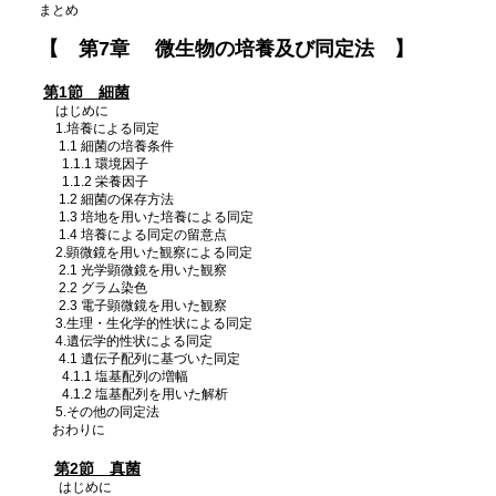
まとめ
【 第7章 微生物の培養及び同定法 】
第1節 細菌
はじめに
1.培養による同定
1.1 細菌の培養条件
1.1.1 環境因子
1.1.2 栄養因子
1.2 細菌の保存方法
1.3 培地を用いた培養による同定
1.4 培養による同定の留意点
2.顕微鏡を用いた観察による同定
2.1 光学顕微鏡を用いた観察
2.2 グラム染色
2.3 電子顕微鏡を用いた観察
3.生理・生化学的性状による同定
4.遺伝学的性状による同定
4.1 遺伝子配列に基づいた同定
4.1.1 塩基配列の増幅
4.1.2 塩基配列を用いた解析
5.その他の同定法
おわりに
第2節 真菌
はじめに