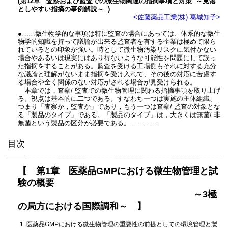
(第12章 査察および監査での微生物関連の指摘事項と対策 ～見落
としやすい指摘の事例解説～ )
<佐藤薬品工業(株) 葛城知子>
●……微生物学的な事項は特に監査の場合にあっては、体系的な微生
物学的知識を持って議論が出来る監査者を有する企業は極めて限ら
れているとの印象が強い。時として微生物汚染リスクに気付かない
場合やあるいは現実にはあり得ないような可能性を問題にして誤っ
た指摘をすることがある。監査を受ける工場側もそれに対する充分
な議論と理解がないまま指摘を受け入れて、その後の対応に苦慮す
る場合や全く関係のない対応がされる場合が見受けられる。
本章では，査察/ 監査での微生物管理に関わる指摘事項を取り上げ
る。視点は基本的に二つである。すなわち一つは実施の主体組織、
つまり「査察か，監査か」であり，もう一つは査察/ 監査の対象とな
る「製品のタイプ」である。「製品のタイプ」は，大きくは無菌/ 非
無菌という製品の区分が必要である。…………
目次
【 第1章
医薬品GMPにおける微生物管理と試
験の概要
～3極
の局方における国際調和～ 】
1. 医薬品GMPにおける微生物管理の重要性の前提としての環境管理と製