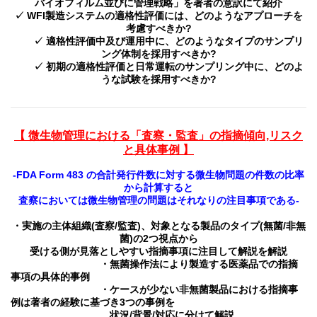
バイオフィルム並びに管理戦略」を著者の意訳にて紹介
✓ WFI製造システムの適格性評価には、どのようなアプローチを
考慮すべきか?
✓ 適格性評価中及び運用中に、どのようなタイプのサンプリ
ング体制を採用すべきか?
✓ 初期の適格性評価と日常運転のサンプリング中に、どのよ
うな試験を採用すべきか?
【 微生物管理における「査察・監査」の指摘傾向,リスク
と具体事例 】
-FDA Form 483 の合計発行件数に対する微生物問題の件数の比率
から計算すると
査察においては微生物管理の問題はそれなりの注目事項である-
・実施の主体組織(査察/監査)、対象となる製品のタイプ(無菌/非無
菌)の2つ視点から
受ける側が見落としやすい指摘事項に注目して解説を解説
・無菌操作法により製造する医薬品での指摘
事項の具体的事例
・ケースが少ない非無菌製品における指摘事
例は著者の経験に基づき
3つの事例を
状況/背景/対応に分けて解説