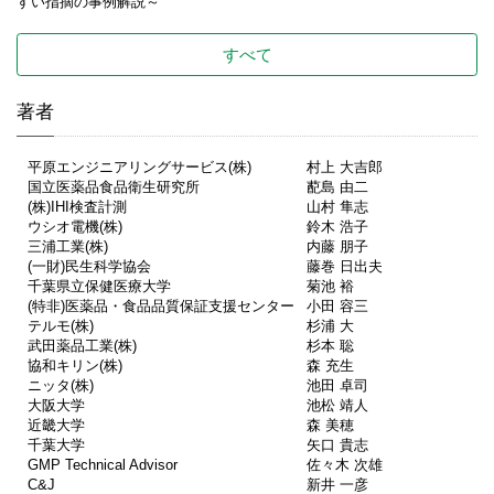
すい指摘の事例解説～
すべて
著者
平原エンジニアリングサービス(株)
村上 大吉郎
国立医薬品食品衛生研究所
蓜島 由二
(株)IHI検査計測
山村 隼志
ウシオ電機(株)
鈴木 浩子
三浦工業(株)
内藤 朋子
(一財)民生科学協会
藤巻 日出夫
千葉県立保健医療大学
菊池 裕
(特非)医薬品・食品品質保証支援センター
小田 容三
テルモ(株)
杉浦 大
武田薬品工業(株)
杉本 聡
協和キリン(株)
森 充生
ニッタ(株)
池田 卓司
大阪大学
池松 靖人
近畿大学
森 美穂
千葉大学
矢口 貴志
GMP Technical Advisor
佐々木 次雄
C&J
新井 一彦