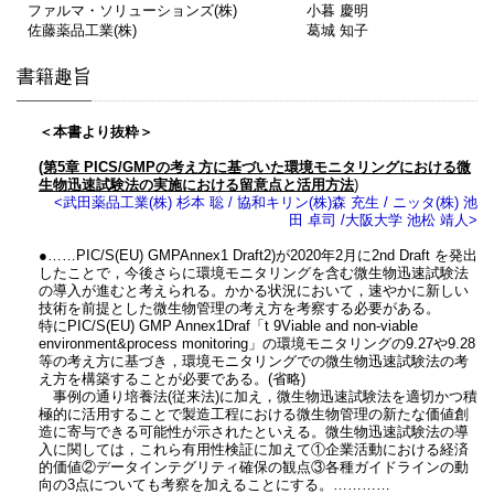
ファルマ・ソリューションズ(株)
小暮 慶明
佐藤薬品工業(株)
葛城 知子
書籍趣旨
＜本書より抜粋＞
(第5章 PICS/GMPの考え方に基づいた環境モニタリングにおける微
生物迅速試験法の実施における留意点と活用方法
)
<武田薬品工業(株) 杉本 聡 / 協和キリン(株)森 充生 / ニッタ(株) 池
田 卓司 /大阪大学 池松 靖人>
●……PIC/S(EU) GMPAnnex1 Draft2)が2020年2月に2nd Draft を発出
したことで，今後さらに環境モニタリングを含む微生物迅速試験法
の導入が進むと考えられる。かかる状況において，速やかに新しい
技術を前提とした微生物管理の考え方を考察する必要がある。
特にPIC/S(EU) GMP Annex1Draf「t 9Viable and non-viable
environment&process monitoring」の環境モニタリングの9.27や9.28
等の考え方に基づき，環境モニタリングでの微生物迅速試験法の考
え方を構築することが必要である。(省略)
事例の通り培養法(従来法)に加え，微生物迅速試験法を適切かつ積
極的に活用することで製造工程における微生物管理の新たな価値創
造に寄与できる可能性が示されたといえる。微生物迅速試験法の導
入に関しては，これら有用性検証に加えて①企業活動における経済
的価値②データインテグリティ確保の観点③各種ガイドラインの動
向の3点についても考察を加えることにする。…………