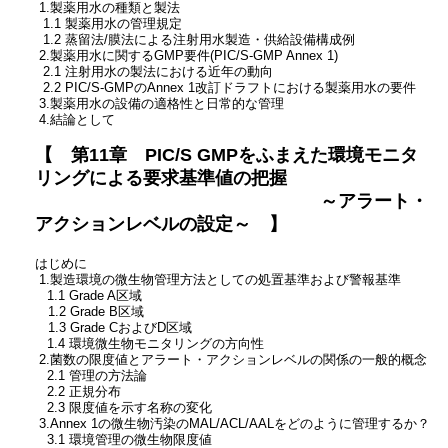
1.製薬用水の種類と製法
1.1 製薬用水の管理規定
1.2 蒸留法/膜法による注射用水製造・供給設備構成例
2.製薬用水に関するGMP要件(PIC/S-GMP Annex 1)
2.1 注射用水の製法における近年の動向
2.2 PIC/S-GMPのAnnex 1改訂ドラフトにおける製薬用水の要件
3.製薬用水の設備の適格性と日常的な管理
4.結論として
【 第11章 PIC/S GMPをふまえた環境モニタ
リングによる要求基準値の把握
～アラート・
アクションレベルの設定～ 】
はじめに
1.製造環境の微生物管理方法としての処置基準および警報基準
1.1 Grade A区域
1.2 Grade B区域
1.3 Grade CおよびD区域
1.4 環境微生物モニタリングの方向性
2.菌数の限度値とアラート・アクションレベルの関係の一般的概念
2.1 管理の方法論
2.2 正規分布
2.3 限度値を示す名称の変化
3.Annex 1の微生物汚染のMAL/ACL/AALをどのように管理するか？
3.1 環境管理の微生物限度値