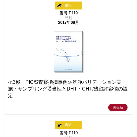
書籍
番号 P119
発刊
2017年08月
≪3極・PIC/S査察指摘事例≫洗浄バリデーション実
施・サンプリング妥当性とDHT・CHT/残留許容値の設
定
医薬品
書籍
番号 P110