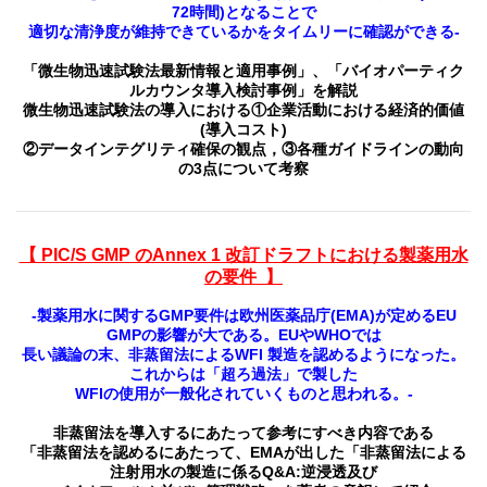
72時間)となることで
適切な清浄度が維持できているかをタイムリーに確認ができる-
「微生物迅速試験法最新情報と適用事例」、「バイオパーティク
ルカウンタ導入検討事例」を解説
微生物迅速試験法の導入における①企業活動における経済的価値
(導入コスト)
②データインテグリティ確保の観点，③各種ガイドラインの動向
の3点について考察
【 PIC/S GMP のAnnex 1 改訂ドラフトにおける製薬用水
の要件 】
-製薬用水に関するGMP要件は欧州医薬品庁(EMA)が定めるEU
GMPの影響が大である。EUやWHOでは
長い議論の末、非蒸留法によるWFI 製造を認めるようになった。
これからは「超ろ過法」で製した
WFIの使用が一般化されていくものと思われる。-
非蒸留法を導入するにあたって参考にすべき内容である
「非蒸留法を認めるにあたって、EMAが出した「非蒸留法による
注射用水の製造に係るQ&A:逆浸透及び