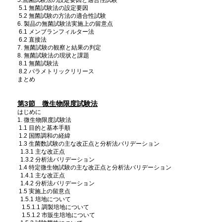
5.無菌試験法の設定要因と適合性試験
5.1 無菌試験法の設定要因
5.2 無菌試験の方法の適合性試験
6. 製品の無菌試験法実施上の留意点
6.1 メンブランフィルター法
6.2 直接法
7. 無菌試験の観察と結果の判定
8. 無菌試験法の現状と課題
8.1 無菌試験法
8.2 パラメトリックリリース
まとめ
第3節 微生物限度試験法
はじめに
1. 微生物限度試験法
1.1 目的と基本手順
1.2 国際調和の経緯
1.3 生菌数試験の主な改正点と分析法バリデーション
1.3.1 主な改正点
1.3.2 分析法バリデーション
1.4 特定微生物試験の主な改正点と分析法バリデーション
1.4.1 主な改正点
1.4.2 分析法バリデーション
1.5 実施上の留意点
1.5.1 培地について
1.5.1.1 調製培地について
1.5.1.2 市販生培地について