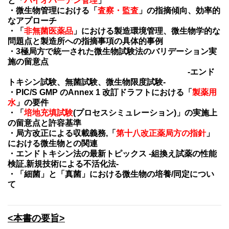
と「
バイオバーデン管理
」
・微生物管理における「
査察・監査
」の指摘傾向、効率的
なアプローチ
・「
非無菌医薬品
」における製造環境管理、微生物学的な
問題点と製造所への指摘事項の具体的事例
・3極局方で統一された微生物試験法のバリデーション実
施の留意点
-エンド
トキシン試験、無菌試験、微生物限度試験-
・PIC/S GMP のAnnex 1 改訂ドラフトにおける「
製薬用
水
」の要件
・「
培地充填試験
(プロセスシミュレーション)」の実施上
の留意点と許容基準
・局方改正による収載義務,「
第十八改正薬局方の指針
」
における微生物との関連
・エンドトキシン法の最新トピックス -組換え試薬の性能
検証,新規技術による不活化法-
・「細菌」と「真菌」における微生物の培養/同定につい
て
<本書の要旨>