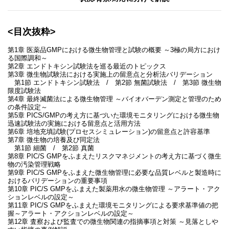
<目次抜粋>
第1章 医薬品GMPにおける微生物管理と試験の概要 ～3極の局方におけ
る国際調和～
第2章 エンドトキシン試験法を巡る最近のトピックス
第3章 微生物試験法における実施上の留意点と分析法バリデーション
第1節 エンドトキシン試験法 / 第2節 無菌試験法 / 第3節 微生物
限度試験法
第4章 最終滅菌法による微生物管理 ～バイオバーデン測定と管理のため
の条件設定～
第5章 PICS/GMPの考え方に基づいた環境モニタリングにおける微生物
迅速試験法の実施における留意点と活用方法
第6章 培地充填試験(プロセスシミュレーション)の留意点と許容基準
第7章 微生物の培養及び同定法
第1節 細菌 / 第2節 真菌
第8章 PIC/S GMPをふまえたリスクマネジメントの考え方に基づく微生
物の汚染管理戦略
第9章 PIC/S GMPをふまえた微生物管理に必要な品質レベルと製造時に
おけるバリデーションの重要事項
第10章 PIC/S GMPをふまえた製薬用水の微生物管理 ～アラート・アク
ションレベルの設定～
第11章 PIC/S GMPをふまえた環境モニタリングによる要求基準値の把
握～アラート・アクションレベルの設定～
第12章 査察および監査での微生物関連の指摘事項と対策 ～見落としや