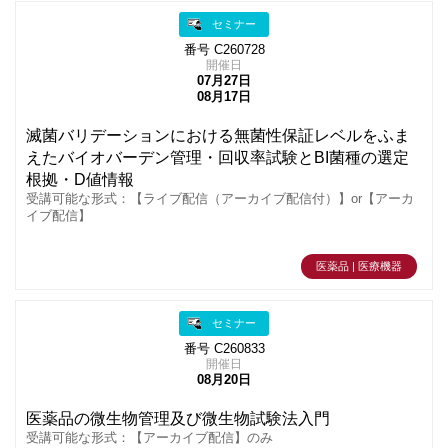
セミナー
番号 C260728
開催日
07月27日
08月17日
滅菌バリデーションにおける無菌性保証レベルをふま
えたバイオバーデン管理・回収率試験とBI菌種の選定
根拠・D値情報
受講可能な形式：【ライブ配信（アーカイブ配信付）】or【アーカ
イブ配信】
医薬品 | 医療機器
セミナー
番号 C260833
開催日
08月20日
医薬品の微生物管理及び微生物試験法入門
受講可能な形式：【アーカイブ配信】のみ