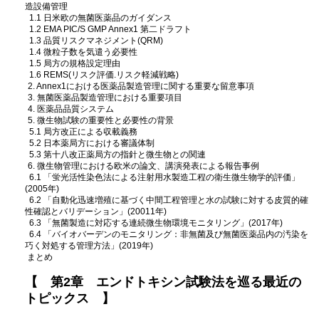
造設備管理
1.1 日米欧の無菌医薬品のガイダンス
1.2 EMA PIC/S GMP Annex1 第二ドラフト
1.3 品質リスクマネジメント(QRM)
1.4 微粒子数を気遣う必要性
1.5 局方の規格設定理由
1.6 REMS(リスク評価.リスク軽減戦略)
2. Annex1における医薬品製造管理に関する重要な留意事項
3. 無菌医薬品製造管理における重要項目
4. 医薬品品質システム
5. 微生物試験の重要性と必要性の背景
5.1 局方改正による収載義務
5.2 日本薬局方における審議体制
5.3 第十八改正薬局方の指針と微生物との関連
6. 微生物管理における欧米の論文、講演発表による報告事例
6.1 「蛍光活性染色法による注射用水製造工程の衛生微生物学的評価」
(2005年)
6.2 「自動化迅速増殖に基づく中間工程管理と水の試験に対する皮質的確
性確認とバリデーション」(20011年)
6.3 「無菌製造に対応する連続微生物環境モニタリング」(2017年)
6.4 「バイオバーデンのモニタリング：非無菌及び無菌医薬品内の汚染を
巧く対処する管理方法」(2019年)
まとめ
【 第2章 エンドトキシン試験法を巡る最近の
トピックス 】