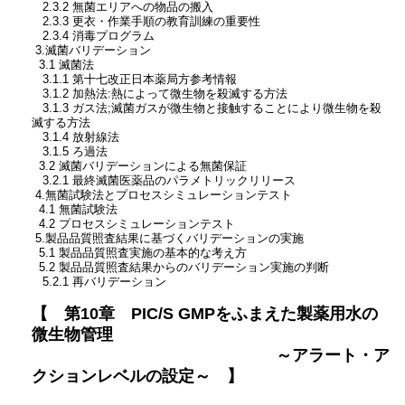
2.3.2 無菌エリアへの物品の搬入
2.3.3 更衣・作業手順の教育訓練の重要性
2.3.4 消毒プログラム
3.滅菌バリデーション
3.1 滅菌法
3.1.1 第十七改正日本薬局方参考情報
3.1.2 加熱法:熱によって微生物を殺滅する方法
3.1.3 ガス法;滅菌ガスが微生物と接触することにより微生物を殺
滅する方法
3.1.4 放射線法
3.1.5 ろ過法
3.2 滅菌バリデーションによる無菌保証
3.2.1 最終滅菌医薬品のパラメトリックリリース
4.無菌試験法とプロセスシミュレーションテスト
4.1 無菌試験法
4.2 プロセスシミュレーションテスト
5.製品品質照査結果に基づくバリデーションの実施
5.1 製品品質照査実施の基本的な考え方
5.2 製品品質照査結果からのバリデーション実施の判断
5.2.1 再バリデーション
【 第10章 PIC/S GMPをふまえた製薬用水の
微生物管理
～アラート・ア
クションレベルの設定～ 】