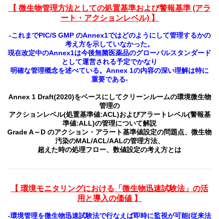
【 微生物管理方法としての処置基準および警報基準 (アラ
ート・アクションレベル) 】
-これまでPIC/S GMP のAnnex1ではどのようにして管理するかの
考え方を示していなかった。
現在改定中のAnnex1は今後無菌医薬品のグローバルスタンダード
として運営される予定でかなり
明確な管理概念を述べている。Annex 1の内容の深い理解は特に
重要である-
Annex 1 Draft(2020)をベースにしてクリーンルームの環境微生物
管理の
アクションレベル(処置基準値:ACL)およびアラートレベル(警報基
準値:ALL)の管理について解説
Grade A～D のアクション・アラート基準値設定の問題点、微生物
汚染のMAL/ACL/AALの管理方法、
超えた時の処理フロー、数値設定の考え方とは
【 環境モニタリングにおける「微生物迅速試験法」の活
用と導入の価値 】
-環境管理を微生物迅速試験法で行なえば即時に監視が可能(従来法