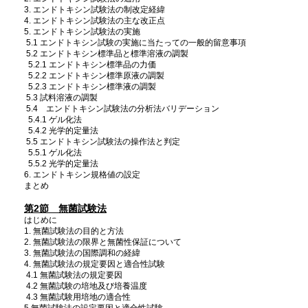
3. エンドトキシン試験法の制改定経緯
4. エンドトキシン試験法の主な改正点
5. エンドトキシン試験法の実施
5.1 エンドトキシン試験の実施に当たっての一般的留意事項
5.2 エンドトキシン標準品と標準溶液の調製
5.2.1 エンドトキシン標準品の力価
5.2.2 エンドトキシン標準原液の調製
5.2.3 エンドトキシン標準液の調製
5.3 試料溶液の調製
5.4 エンドトキシン試験法の分析法バリデーション
5.4.1 ゲル化法
5.4.2 光学的定量法
5.5 エンドトキシン試験法の操作法と判定
5.5.1 ゲル化法
5.5.2 光学的定量法
6. エンドトキシン規格値の設定
まとめ
第2節 無菌試験法
はじめに
1. 無菌試験法の目的と方法
2. 無菌試験法の限界と無菌性保証について
3. 無菌試験法の国際調和の経緯
4. 無菌試験法の規定要因と適合性試験
4.1 無菌試験法の規定要因
4.2 無菌試験の培地及び培養温度
4.3 無菌試験用培地の適合性