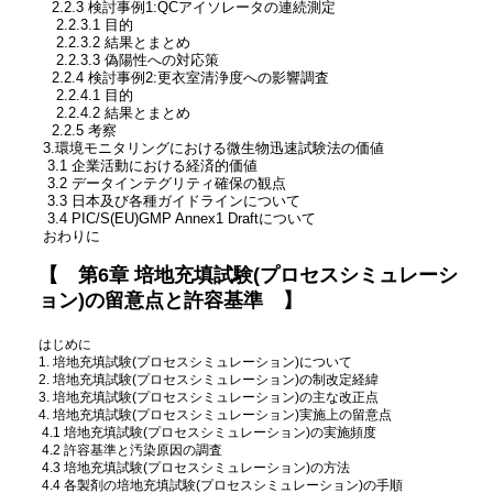
2.2.3 検討事例1:QCアイソレータの連続測定
2.2.3.1 目的
2.2.3.2 結果とまとめ
2.2.3.3 偽陽性への対応策
2.2.4 検討事例2:更衣室清浄度への影響調査
2.2.4.1 目的
2.2.4.2 結果とまとめ
2.2.5 考察
3.環境モニタリングにおける微生物迅速試験法の価値
3.1 企業活動における経済的価値
3.2 データインテグリティ確保の観点
3.3 日本及び各種ガイドラインについて
3.4 PIC/S(EU)GMP Annex1 Draftについて
おわりに
【 第6章
培地充填試験(プロセスシミュレーシ
ョン)の留意点と許容基準 】
はじめに
1. 培地充填試験(プロセスシミュレーション)について
2. 培地充填試験(プロセスシミュレーション)の制改定経緯
3. 培地充填試験(プロセスシミュレーション)の主な改正点
4. 培地充填試験(プロセスシミュレーション)実施上の留意点
4.1 培地充填試験(プロセスシミュレーション)の実施頻度
4.2 許容基準と汚染原因の調査
4.3 培地充填試験(プロセスシミュレーション)の方法
4.4 各製剤の培地充填試験(プロセスシミュレーション)の手順