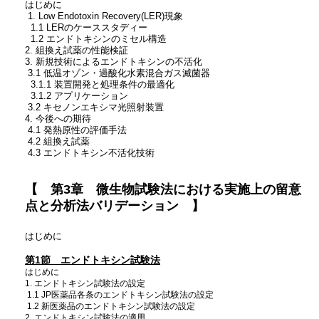
はじめに
1. Low Endotoxin Recovery(LER)現象
1.1 LERのケーススタディー
1.2 エンドトキシンのミセル構造
2. 組換え試薬の性能検証
3. 新規技術によるエンドトキシンの不活化
3.1 低温オゾン・過酸化水素混合ガス滅菌器
3.1.1 装置開発と処理条件の最適化
3.1.2 アプリケーション
3.2 キセノンエキシマ光照射装置
4. 今後への期待
4.1 発熱原性の評価手法
4.2 組換え試薬
4.3 エンドトキシン不活化技術
【 第3章 微生物試験法における実施上の留意
点と分析法バリデーション 】
はじめに
第1節 エンドトキシン試験法
はじめに
1. エンドトキシン試験法の設定
1.1 JP医薬品各条のエンドトキシン試験法の設定
1.2 新医薬品のエンドトキシン試験法の設定
2. エンドトキシン試験法の適用