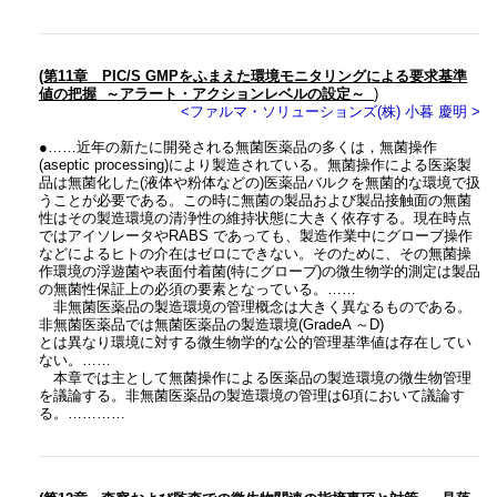
(第11章 PIC/S GMPをふまえた環境モニタリングによる要求基準
値の把握 ～アラート・アクションレベルの設定～
)
<ファルマ・ソリューションズ(株) 小暮 慶明 >
●……近年の新たに開発される無菌医薬品の多くは，無菌操作
(aseptic processing)により製造されている。無菌操作による医薬製
品は無菌化した(液体や粉体などの)医薬品バルクを無菌的な環境で扱
うことが必要である。この時に無菌の製品および製品接触面の無菌
性はその製造環境の清浄性の維持状態に大きく依存する。現在時点
ではアイソレータやRABS であっても、製造作業中にグローブ操作
などによるヒトの介在はゼロにできない。そのために、その無菌操
作環境の浮遊菌や表面付着菌(特にグローブ)の微生物学的測定は製品
の無菌性保証上の必須の要素となっている。……
非無菌医薬品の製造環境の管理概念は大きく異なるものである。
非無菌医薬品では無菌医薬品の製造環境(GradeA ～D)
とは異なり環境に対する微生物学的な公的管理基準値は存在してい
ない。……
本章では主として無菌操作による医薬品の製造環境の微生物管理
を議論する。非無菌医薬品の製造環境の管理は6項において議論す
る。…………