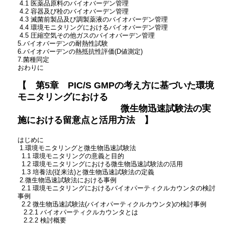
4.1 医薬品原料のバイオバーデン管理
4.2 容器及び栓のバイオバーデン管理
4.3 滅菌前製品及び調製薬液のバイオバーデン管理
4.4 環境モニタリングにおけるバイオバーデン管理
4.5 圧縮空気その他ガスのバイオバーデン管理
5.バイオバーデンの耐熱性試験
6.バイオバーデンの熱抵抗性評価(D値測定)
7.菌種同定
おわりに
【 第5章 PIC/S GMPの考え方に基づいた環境
モニタリングにおける
微生物迅速試験法の実
施における留意点と活用方法 】
はじめに
1.環境モニタリングと微生物迅速試験法
1.1 環境モニタリングの意義と目的
1.2 環境モニタリングにおける微生物迅速試験法の活用
1.3 培養法(従来法)と微生物迅速試験法の定義
2.微生物迅速試験法における事例
2.1 環境モニタリングにおけるバイオパーティクルカウンタの検討
事例
2.2 微生物迅速試験法(バイオパーティクルカウンタ)の検討事例
2.2.1 バイオパーティクルカウンタとは
2.2.2 検討概要