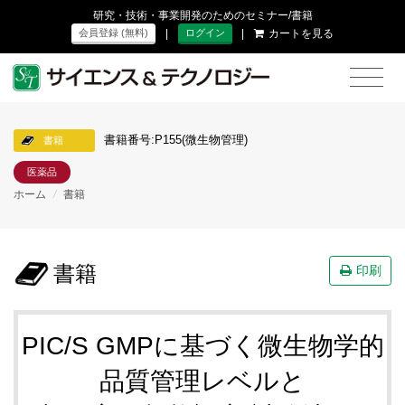
研究・技術・事業開発のためのセミナー/書籍
|
|
カートを見る
会員登録 (無料)
ログイン
書籍番号:P155(微生物管理)
書籍
医薬品
ホーム
/
書籍
書籍
印刷
PIC/S GMPに基づく微生物学的
品質管理レベルと