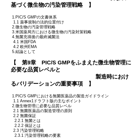
基づく微生物の汚染管理戦略 】
1.PIC/S GMPの文書体系
1.1 薬事規制の法的位置付け
2.微生物の汚染管理戦略
3.米国薬局方における微生物の汚染対策戦略
4.無菌充填後の最終滅菌法
4.1 米国FDA
4.2 欧州EMA
5.結論として
【 第9章 PIC/S GMPをふまえた微生物管理に
必要な品質レベルと
製造時におけ
るバリデーションの重要事項 】
1.PIC/S GMPにおける無菌医薬品の製造ガイドライン
1.1 Annex1ドラフト版の主なポイント
2.微生物管理に必要な品質レベル
2.1 無菌医薬品の製造管理の原則
2.2 無菌保証
2.2.1 無菌とは
2.2.2 保証とは
2.3 汚染管理戦略
2.3.1 汚染管理戦略の要素