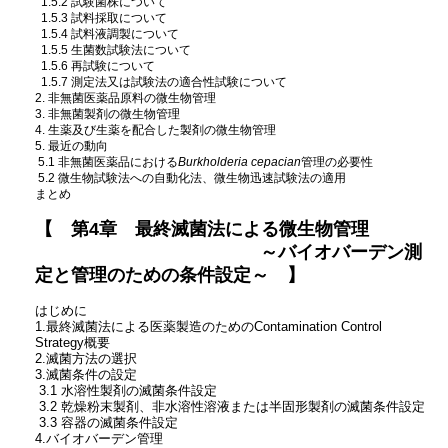
1.5.2 試験菌株について
1.5.3 試料採取について
1.5.4 試料液調製について
1.5.5 生菌数試験法について
1.5.6 再試験について
1.5.7 測定法又は試験法の適合性試験について
2. 非無菌医薬品原料の微生物管理
3. 非無菌製剤の微生物管理
4. 生薬及び生薬を配合した製剤の微生物管理
5. 最近の動向
5.1 非無菌医薬品における
Burkholderia cepacian
管理の必要性
5.2 微生物試験法への自動化法、微生物迅速試験法の適用
まとめ
【 第4章 最終滅菌法による微生物管理
～バイオバーデン測
定と管理のための条件設定～ 】
はじめに
1.最終滅菌法による医薬製造のためのContamination Control
Strategy概要
2.滅菌方法の選択
3.滅菌条件の設定
3.1 水溶性製剤の滅菌条件設定
3.2 乾燥粉末製剤、非水溶性溶液または半固形製剤の滅菌条件設定
3.3 容器の滅菌条件設定
4.バイオバーデン管理