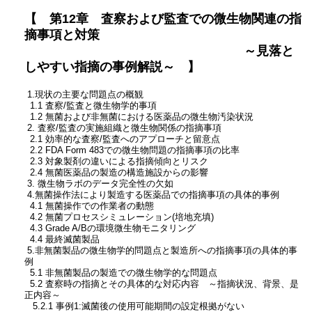
【 第12章 査察および監査での微生物関連の指
摘事項と対策
～見落と
しやすい指摘の事例解説～ 】
1.現状の主要な問題点の概観
1.1 査察/監査と微生物学的事項
1.2 無菌および非無菌における医薬品の微生物汚染状況
2. 査察/監査の実施組織と微生物関係の指摘事項
2.1 効率的な査察/監査へのアプローチと留意点
2.2 FDA Form 483での微生物問題の指摘事項の比率
2.3 対象製剤の違いによる指摘傾向とリスク
2.4 無菌医薬品の製造の構造施設からの影響
3. 微生物ラボのデータ完全性の欠如
4.無菌操作法により製造する医薬品での指摘事項の具体的事例
4.1 無菌操作での作業者の動態
4.2 無菌プロセスシミュレーション(培地充填)
4.3 Grade A/Bの環境微生物モニタリング
4.4 最終滅菌製品
5.非無菌製品の微生物学的問題点と製造所への指摘事項の具体的事
例
5.1 非無菌製品の製造での微生物学的な問題点
5.2 査察時の指摘とその具体的な対応内容 ～指摘状況、背景、是
正内容～
5.2.1 事例1:滅菌後の使用可能期間の設定根拠がない