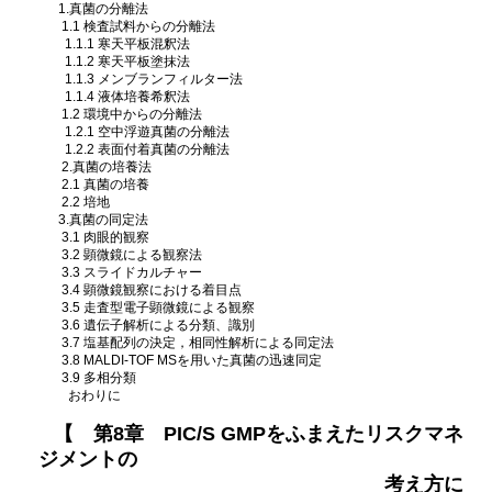
1.真菌の分離法
1.1 検査試料からの分離法
1.1.1 寒天平板混釈法
1.1.2 寒天平板塗抹法
1.1.3 メンブランフィルター法
1.1.4 液体培養希釈法
1.2 環境中からの分離法
1.2.1 空中浮遊真菌の分離法
1.2.2 表面付着真菌の分離法
2.真菌の培養法
2.1 真菌の培養
2.2 培地
3.真菌の同定法
3.1 肉眼的観察
3.2 顕微鏡による観察法
3.3 スライドカルチャー
3.4 顕微鏡観察における着目点
3.5 走査型電子顕微鏡による観察
3.6 遺伝子解析による分類、識別
3.7 塩基配列の決定，相同性解析による同定法
3.8 MALDI-TOF MSを用いた真菌の迅速同定
3.9 多相分類
おわりに
【 第8章 PIC/S GMPをふまえたリスクマネ
ジメントの
考え方に