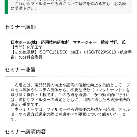
これからフィルターやろ過について勉強を始める方も、お気軽
に受講下さい。
セミナー講師
日本ポール(株) 応用技術研究所 マネージャー 難波 竹已 氏
【専門】化学工学
【その他活動】ISO/TC131/SC6（油圧）とISO/TC20/SC10（航空宇
宙）の分科会委員
セミナー趣旨
ろ過とは、製品品質の向上や設備の信頼性向上を目的として、プ
ロセス流体やシステム流体から、不要な成分（コンタミナント）を
取り除く操作・工程です。このろ過を適切に、かつ効果的に行うに
は、適切なフィルターの選定とともに、目的に適したろ過操作法の
決定が重要です。
本セミナーでは、フィルターやろ過操作の基礎から応用、フィル
ターやろ過方式選定の際に考慮すべき要素について紹介いたしま
す。
セミナー講演内容