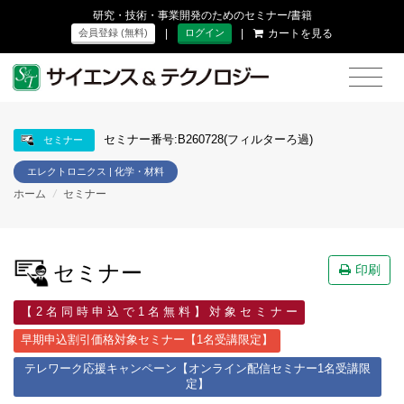
研究・技術・事業開発のためのセミナー/書籍
|
|
カートを見る
会員登録 (無料)
ログイン
セミナー番号:B260728(フィルターろ過)
セミナー
エレクトロニクス | 化学・材料
ホーム
/
セミナー
セミナー
印刷
【 2 名 同 時 申 込 で 1 名 無 料 】 対 象 セ ミ ナ ー
早期申込割引価格対象セミナー【1名受講限定】
テレワーク応援キャンペーン【オンライン配信セミナー1名受講限
定】