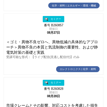
化学・材料 | エネルギー・環境・機械
セミナー
番号 B260857
開催日
08月27日
＜ゴミ・異物不良ゼロへ、異物低減の具体的なアプロ
ーチ＞異物不良の本質と気流制御の重要性、および静
電気対策の基礎と実践
受講可能な形式：【ライブ配信(見逃し配信付)】のみ
エレクトロニクス | 化学・材料
セミナー
番号 B260828
開催日
08月28日
市場クレームとその影響、対応コストを考慮した損失