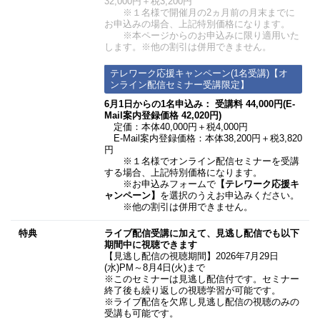
32,000円＋税3,200円
※１名様で開催月の2ヵ月前の月末までに
お申込みの場合、上記特別価格になります。
※本ページからのお申込みに限り適用いた
します。※他の割引は併用できません。
テレワーク応援キャンペーン(1名受講)【オ
ンライン配信セミナー受講限定】
6月1日からの1名申込み： 受講料 44,000円(E-
Mail案内登録価格 42,020円)
定価：本体40,000円＋税4,000円
E-Mail案内登録価格：本体38,200円＋税3,820
円
※１名様でオンライン配信セミナーを受講
する場合、上記特別価格になります。
※お申込みフォームで
【テレワーク応援キ
ャンペーン】
を選択のうえお申込みください。
※他の割引は併用できません。
特典
ライブ配信受講に加えて、見逃し配信でも以下
期間中に視聴できます
【見逃し配信の視聴期間】2026年7月29日
(水)PM～8月4日(火)まで
※このセミナーは見逃し配信付です。セミナー
終了後も繰り返しの視聴学習が可能です。
※ライブ配信を欠席し見逃し配信の視聴のみの
受講も可能です。