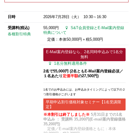
日時
2026年7月28日
（火） 10:30～16:30
受講料(税込)
55,000円
S&T会員登録とE-Mail案内登録
特典について
各種割引特典
定価：本体50,000円＋税5,000円
E-Mail案内登録なら、2名同時申込みで1名分
無料
1名分無料適用条件
2名で55,000円 (2名ともE-Mail案内登録必須​／
１名あたり
定価半額
の27,500円)
1名でのお申込みには、お申込みタイミングによって以下の２
つ割引価格がございます
早期申込割引価格対象セミナー【1名受講限
定】
※本割引は終了しました※
5月31日までの1名
申込み ： 受講料 35,200円(E-mail案内登録価格
35,200円)
定価／E-mail案内登録価格ともに：本体