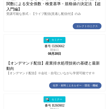
関数による安全係数・検査基準・規格値の決定法 【超
入門編】
受講可能な形式：【ライブ配信(見逃し配信付)】のみ
エレクトロニクス
セミナー
番号 O260662
開催日
08月28日
【オンデマンド配信】産業排水処理技術の基礎と最新
動向
【オンデマンド配信】※会社・自宅にいながら学習可能です※
化学・材料 | エネルギー・環境・機械
セミナー
番号 B260902