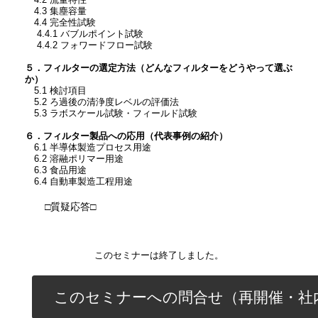
4.2 流量特性
4.3 集塵容量
4.4 完全性試験
4.4.1 バブルポイント試験
4.4.2 フォワードフロー試験
５．フィルターの選定方法（どんなフィルターをどうやって選ぶ
か）
5.1 検討項目
5.2 ろ過後の清浄度レベルの評価法
5.3 ラボスケール試験・フィールド試験
６．フィルター製品への応用（代表事例の紹介）
6.1 半導体製造プロセス用途
6.2 溶融ポリマー用途
6.3 食品用途
6.4 自動車製造工程用途
□質疑応答□
このセミナーは終了しました。
このセミナーへの問合せ（再開催・社