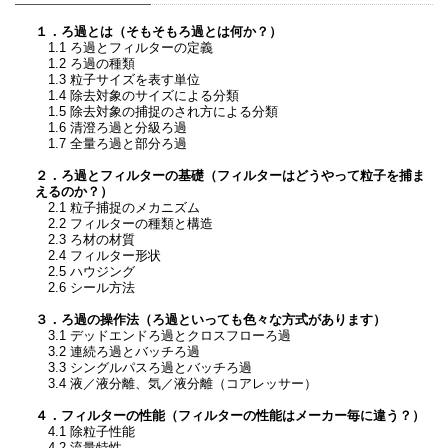
１．ろ過とは（そもそもろ過とは何か？）
1.1 ろ過とフィルターの定義
1.2 ろ過の種類
1.3 粒子サイズを表す単位
1.4 除去対象のサイズによる分類
1.5 除去対象の捕捉のされ方による分類
1.6 清澄ろ過と分級ろ過
1.7 全量ろ過と部分ろ過
２．ろ過とフィルターの基礎（フィルターはどうやって粒子を捕ま
えるのか？）
2.1 粒子捕捉のメカニズム
2.2 フィルターの種類と構造
2.3 ろ材の材質
2.4 フィルター形状
2.5 ハウジング
2.6 シール方法
３．ろ過の操作法（ろ過といっても色々な方式があります）
3.1 デッドエンドろ過とクロスフローろ過
3.2 連続ろ過とバッチろ過
3.3 シングルパスろ過とバッチろ過
3.4 液／液分離、気／液分離（コアレッサー）
４．フィルターの性能（フィルターの性能はメーカー毎に違う？）
4.1 除粒子性能