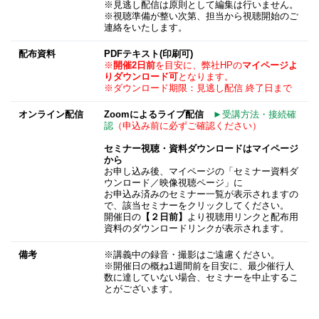
※見逃し配信は原則として編集は行いません。
※視聴準備が整い次第、担当から視聴開始のご
連絡をいたします。
配布資料
PDFテキスト(印刷可)
※
開催2日前
を目安に、弊社HPの
マイページよ
りダウンロード可
となります。
※ダウンロード期限：見逃し配信 終了日まで
オンライン配信
Zoomによるライブ配信
►受講方法・接続確
認
（申込み前に必ずご確認ください）
セミナー視聴・資料ダウンロードはマイページ
から
お申し込み後、マイページの「セミナー資料ダ
ウンロード／映像視聴ページ」に
お申込み済みのセミナー一覧が表示されますの
で、該当セミナーをクリックしてください。
開催日の
【２日前】
より視聴用リンクと配布用
資料のダウンロードリンクが表示されます。
備考
※講義中の録音・撮影はご遠慮ください。
※開催日の概ね1週間前を目安に、最少催行人
数に達していない場合、セミナーを中止するこ
とがございます。