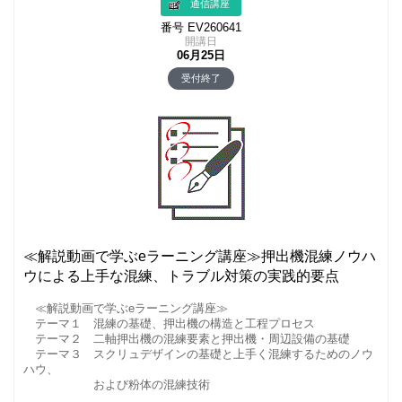
通信講座
番号 EV260641
開講日
06月25日
受付終了
≪解説動画で学ぶeラーニング講座≫押出機混練ノウハ
ウによる上手な混練、トラブル対策の実践的要点
≪解説動画で学ぶeラーニング講座≫
テーマ１ 混練の基礎、押出機の構造と工程プロセス
テーマ２ 二軸押出機の混練要素と押出機・周辺設備の基礎
テーマ３ スクリュデザインの基礎と上手く混練するためのノウ
ハウ、
および粉体の混練技術