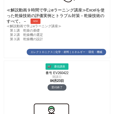
≪解説動画９時間で学ぶeラーニング講座≫Excelを使
った乾燥技術の評価実例とトラブル対策－乾燥技術の
すべて。－
NEW
≪解説動画で学ぶeラーニング講座≫
第１講 乾燥の基礎
第２講 乾燥機の選定
第３講 乾燥機の設計
エレクトロニクス | 化学・材料 | エネルギー・環境・機械
通信講座
番号 EV260422
開講日
04月23日
受付終了