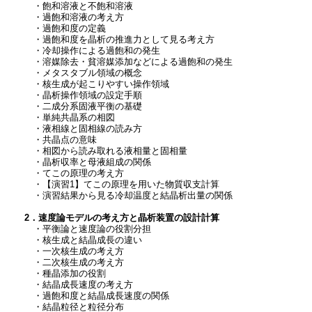
・飽和溶液と不飽和溶液
・過飽和溶液の考え方
・過飽和度の定義
・過飽和度を晶析の推進力として見る考え方
・冷却操作による過飽和の発生
・溶媒除去・貧溶媒添加などによる過飽和の発生
・メタスタブル領域の概念
・核生成が起こりやすい操作領域
・晶析操作領域の設定手順
・二成分系固液平衡の基礎
・単純共晶系の相図
・液相線と固相線の読み方
・共晶点の意味
・相図から読み取れる液相量と固相量
・晶析収率と母液組成の関係
・てこの原理の考え方
・【演習1】てこの原理を用いた物質収支計算
・演習結果から見る冷却温度と結晶析出量の関係
2．速度論モデルの考え方と晶析装置の設計計算
・平衡論と速度論の役割分担
・核生成と結晶成長の違い
・一次核生成の考え方
・二次核生成の考え方
・種晶添加の役割
・結晶成長速度の考え方
・過飽和度と結晶成長速度の関係
・結晶粒径と粒径分布