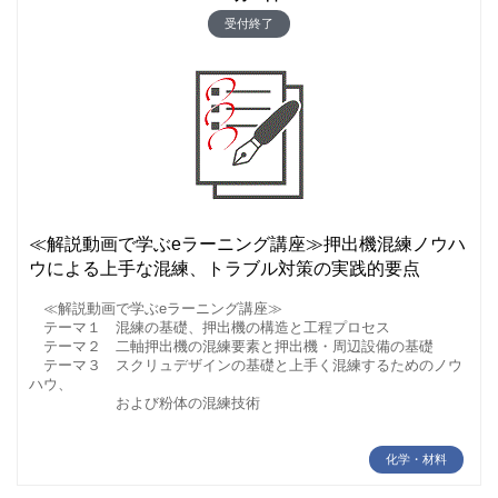
受付終了
≪解説動画で学ぶeラーニング講座≫押出機混練ノウハ
ウによる上手な混練、トラブル対策の実践的要点
≪解説動画で学ぶeラーニング講座≫
テーマ１ 混練の基礎、押出機の構造と工程プロセス
テーマ２ 二軸押出機の混練要素と押出機・周辺設備の基礎
テーマ３ スクリュデザインの基礎と上手く混練するためのノウ
ハウ、
および粉体の混練技術
化学・材料