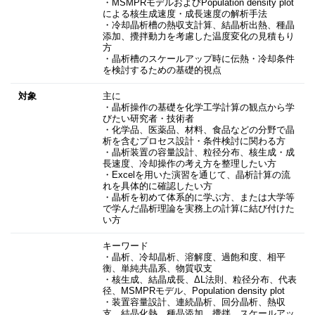
・MSMPRモデルおよびPopulation density plot
による核生成速度・成長速度の解析手法
・冷却晶析槽の熱収支計算、結晶析出熱、種晶
添加、攪拌動力を考慮した温度変化の見積もり
方
・晶析槽のスケールアップ時に伝熱・冷却条件
を検討するための基礎的視点
対象
主に
・晶析操作の基礎を化学工学計算の観点から学
びたい研究者・技術者
・化学品、医薬品、材料、食品などの分野で晶
析を含むプロセス設計・条件検討に関わる方
・晶析装置の容量設計、粒径分布、核生成・成
長速度、冷却操作の考え方を整理したい方
・Excelを用いた演習を通じて、晶析計算の流
れを具体的に確認したい方
・晶析を初めて体系的に学ぶ方、または大学等
で学んだ晶析理論を実務上の計算に結び付けた
い方
キーワード
・晶析、冷却晶析、溶解度、過飽和度、相平
衡、単純共晶系、物質収支
・核生成、結晶成長、ΔL法則、粒径分布、代表
径、MSMPRモデル、Population density plot
・装置容量設計、連続晶析、回分晶析、熱収
支、結晶化熱、種晶添加、攪拌、スケールアッ