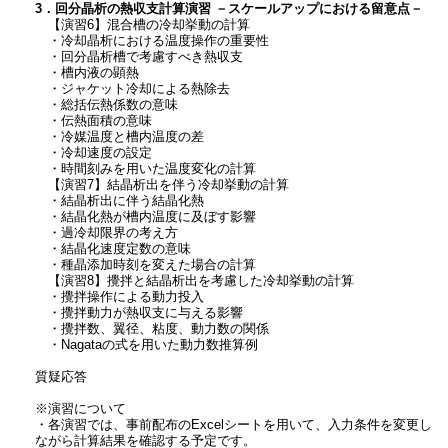
3．回分晶析の熱収支計算演習 －スケールアップにおける留意点－
【演習6】混合槽の冷却挙動の計算
・冷却晶析における温度操作の重要性
・回分晶析槽で考慮すべき熱収支
・槽内液の顕熱
・ジャケット冷却による熱除去
・総括伝熱係数の意味
・伝熱面積の意味
・冷媒温度と槽内温度の差
・冷却速度の設定
・時間刻みを用いた温度変化の計算
【演習7】結晶析出を伴う冷却挙動の計算
・結晶析出に伴う結晶化熱
・結晶化熱が槽内温度に及ぼす影響
・過冷却限界の考え方
・結晶化速度定数の意味
・種晶添加時刻を変えた場合の計算
【演習8】攪拌と結晶析出を考慮した冷却挙動の計算
・攪拌操作による動力投入
・攪拌動力が熱収支に与える影響
・攪拌数、翼径、粘度、動力数の関係
・Nagataの式を用いた動力数推算例
質疑応答
※演習について
・各演習では、事前配布のExcelシートを用いて、入力条件を変更し
ながら計算結果を確認する予定です。