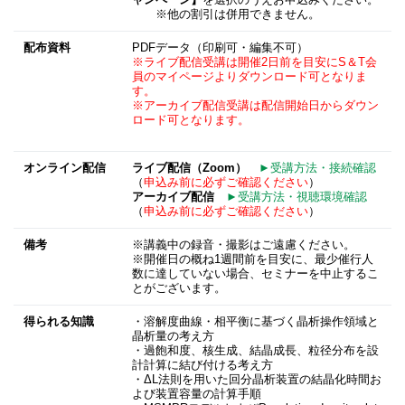
ャンペーン】
を選択のうえお申込みください。
※他の割引は併用できません。
配布資料
PDFデータ（印刷可・編集不可）
※ライブ配信受講は開催2日前を目安にS＆T会
員のマイページよりダウンロード可となりま
す。
※アーカイブ配信受講は配信開始日からダウン
ロード可となります。
オンライン配信
ライブ配信（Zoom）
►受講方法・接続確認
（
申込み前に必ずご確認ください
）
アーカイブ配信
►受講方法・視聴環境確認
（
申込み前に必ずご確認ください
）
備考
※講義中の録音・撮影はご遠慮ください。
※開催日の概ね1週間前を目安に、最少催行人
数に達していない場合、セミナーを中止するこ
とがございます。
得られる知識
・溶解度曲線・相平衡に基づく晶析操作領域と
晶析量の考え方
・過飽和度、核生成、結晶成長、粒径分布を設
計計算に結び付ける考え方
・ΔL法則を用いた回分晶析装置の結晶化時間お
よび装置容量の計算手順