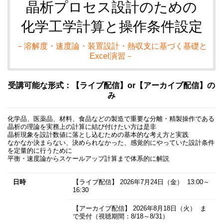
晶析プロセス設計のための
化学工学計算と操作条件設定
－溶解度・速度論・装置設計・熱収支に基づく基礎と
Excel演習－
受講可能な形式：【ライブ配信】or【アーカイブ配信】の
み
化学品、医薬品、材料、食品などの製造で重要な分離・精製操作である
晶析の理論を実務上の計算に結び付けたい方は是非
晶析現象を設計数値に落とし込むための基本的な考え方と実践
なかなか決まらない、決められなかった、感覚的にやっていた設計条件
を定量的に行うために
平衡・速度論からスケールアップ計算まで体系的に解説
日時
【ライブ配信】
2026年7月24日
（金） 13:00～
16:30
【アーカイブ配信】
2026年8月18日
（火） ま
で受付（視聴期間：8/18～8/31）