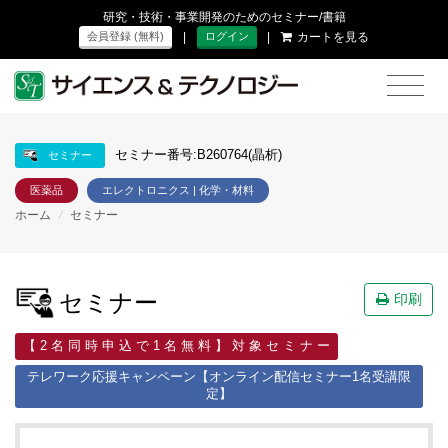
研究・技術・事業開発のためのセミナー/書籍
|
|
カートを見る
会員登録 (無料)
ログイン
セミナー番号:B260764(晶析)
セミナー
医薬品
エレクトロニクス | 化学・材料
ホーム
/
セミナー
セミナー
印刷
【 2 名 同 時 申 込 で 1 名 無 料 】 対 象 セ ミ ナ ー
テレワーク応援キャンペーン【オンライン配信セミナー1名受講限
定】