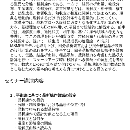
る重要な分離・精製操作である。一方で、結晶の析出量、粒径分
布、生産速度、冷却操作、装置容量などは、溶解度・相平衡、核生
成・結晶成長、物質収支、熱収支が相互に関係して決まるため、現
象を感覚的に理解するだけでは設計条件を定量的に決めにくい。
本講座では、晶析プロセス設計に必要となる化学工学計算の考え
方を、基礎理論からExcelを用いた演習まで段階的に解説する。前半
では、溶解度曲線、過飽和度、相平衡に基づく操作領域の考え方を
整理し、てこの原理を用いた物質収支、粒径分布と代表径の考え方
を確認する。続いて、核生成・結晶成長の速度論、ΔL法則、
MSMPRモデルを取り上げ、回分晶析装置および混合槽型晶析装置
の設計計算の流れを学ぶ。後半では、回分晶析槽の冷却操作を対象
として、伝熱、結晶析出熱、種晶添加、攪拌動力を考慮した熱収支
計算を行い、スケールアップ時に検討すべき伝熱上の留意点を考察
する。数式とExcel計算を結び付けながら、晶析現象を設計数値に落
とし込むための基本的な考え方を身につけることを目的とする。
セミナー講演内容
1．平衡論に基づく晶析操作領域の設定
・晶析操作の目的
・分離・精製操作における晶析の位置づけ
・晶析で得られる製品特性
・晶析操作で設計対象となる主な項目
・溶解度とは何か
・温度と溶解度の関係
・溶解度曲線の読み方