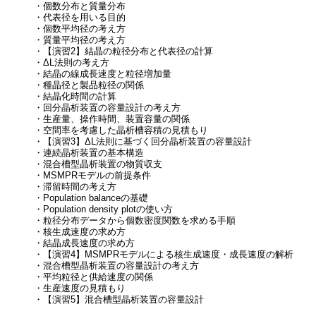
・個数分布と質量分布
・代表径を用いる目的
・個数平均径の考え方
・質量平均径の考え方
・【演習2】結晶の粒径分布と代表径の計算
・ΔL法則の考え方
・結晶の線成長速度と粒径増加量
・種晶径と製品粒径の関係
・結晶化時間の計算
・回分晶析装置の容量設計の考え方
・生産量、操作時間、装置容量の関係
・空間率を考慮した晶析槽容積の見積もり
・【演習3】ΔL法則に基づく回分晶析装置の容量設計
・連続晶析装置の基本構造
・混合槽型晶析装置の物質収支
・MSMPRモデルの前提条件
・滞留時間の考え方
・Population balanceの基礎
・Population density plotの使い方
・粒径分布データから個数密度関数を求める手順
・核生成速度の求め方
・結晶成長速度の求め方
・【演習4】MSMPRモデルによる核生成速度・成長速度の解析
・混合槽型晶析装置の容量設計の考え方
・平均粒径と供給速度の関係
・生産速度の見積もり
・【演習5】混合槽型晶析装置の容量設計