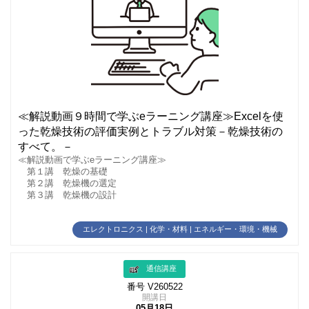
≪解説動画９時間で学ぶeラーニング講座≫Excelを使
った乾燥技術の評価実例とトラブル対策－乾燥技術の
すべて。－
≪解説動画で学ぶeラーニング講座≫
第１講 乾燥の基礎
第２講 乾燥機の選定
第３講 乾燥機の設計
エレクトロニクス | 化学・材料 | エネルギー・環境・機械
通信講座
番号 V260522
開講日
05月18日