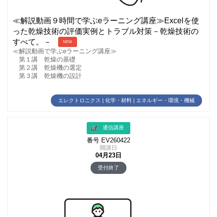
≪解説動画９時間で学ぶeラーニング講座≫Excelを使
った乾燥技術の評価実例とトラブル対策－乾燥技術の
すべて。－
NEW
≪解説動画で学ぶeラーニング講座≫
第１講 乾燥の基礎
第２講 乾燥機の選定
第３講 乾燥機の設計
エレクトロニクス | 化学・材料 | エネルギー・環境・機械
通信講座
番号 EV260422
開講日
04月23日
受付終了