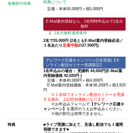
特典について
各種割引特典
定価：本体50,000円＋税5,000円
E-Mail案内登録なら、2名同時申込みで1名分
無料
1名分無料適用条件
2名で55,000円 (2名ともE-Mail案内登録必須​／
１名あたり
定価半額
の27,500円)
テレワーク応援キャンペーン(1名受講)【オ
ンライン配信セミナー受講限定】
1名申込みの場合： 受講料 44,000円(E-Mail案
内登録価格 42,020円 )
定価：本体40,000円＋税4,000円
E-Mail案内登録価格：本体38,200円＋税3,820
円
※１名様でオンライン配信セミナーを受講
する場合、上記特別価格になります。
※お申込みフォームで
【テレワーク応援キ
ャンペーン】
を選択のうえお申込みください。
※他の割引は併用できません。
特典
■ライブ受講に加えて、見逃し配信でも１週間
視聴できます■