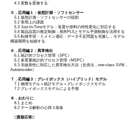
4.3 変数を変換する
５．応用編１：仮想計測・ソフトセンサー
5.1 仮想計測・ソフトセンサーの役割
5.2 実用上の課題
5.3 Just-In-Timeモデル：装置や原料の特性変化に対応する
5.4 製品品質の推定制御：局所PLSとモデル予測制御を活用する
5.5 転移学習・ドメイン適応：データ不足問題を克服し，モデル
構築期間を短縮する
６．応用編２：異常検出
6.1 統計的プロセス管理（SPC）
6.2 多変量統計的プロセス管理（MSPC）
6.3 非線形性に対応した異常検出方法（近傍法，one-class SVM，
Autoencoder）
７．応用編３：グレイボックス（ハイブリッド）モデル
7.1 物理モデル＋統計モデル＝グレイボックスモデル
7.2 グレイボックスモデルによる予測
８．おわりに
8.1 まとめ
8.2 データ解析の心得３箇条
□質疑応答□