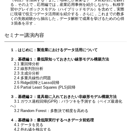
る．その上で，応用編では，産業応用事例を紹介しながら，転移学
習やグレイボックスモデル（ハイブリッドモデル）を含めて，実際
に現場で役立つデータ活用術を紹介する．さらに，これまでの数多
くの失敗経験から抽出した，データ解析で成果を挙げるための心得
３箇条を示す．
セミナー講演内容
１．はじめに：製造業におけるデータ活用について
２．基礎編１：最低限知っておきたい線形モデル構築方法
2.1 重回帰分析
2.2 線形判別分析
2.3 主成分分析
2.4 多重共線性の問題
2.5 Ridge回帰とLasso回帰
2.6 Partial Least Squares (PLS)回帰
３．基礎編２：道具箱に入れておきたい非線形モデル構築方法
3.1 ガウス過程回帰(GPR)：バラツキを予測する（ベイズ最適化
へ）
3.2 Random Forest：多数決で精度を高める
４．基礎編３：最低限実行するべきデータ前処理
4.1 データを見る
4.2 外れ値を検出する