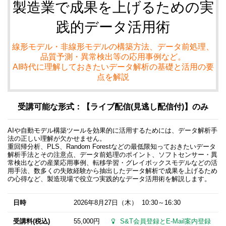
製造業で成果を上げるための実
践的データ活用術
線形モデル・非線形モデルの構築方法、データ前処理、
品質予測・異常検出等の応用事例など。
AI時代に理解しておきたいデータ解析の基礎と活用の要
点を解説
受講可能な形式：【ライブ配信(見逃し配信付)】のみ
AIや自動モデル構築ツールを効果的に活用するためには、データ解析手
法の正しい理解が欠かせません。
重回帰分析、PLS、Random Forestなどの最低限知っておきたいデータ
解析手法とその注意点、データ前処理のポイント、ソフトセンサー・異
常検出などの産業応用事例、転移学習・グレイボックスモデルなどの活
用手法、数多くの失敗経験から抽出したデータ解析で成果を上げるため
の心得など、製造現場で役立つ実践的なデータ活用術を解説します。
日時
2026年8月27日
（木） 10:30～16:30
受講料(税込)
55,000円
S&T会員登録とE-Mail案内登録