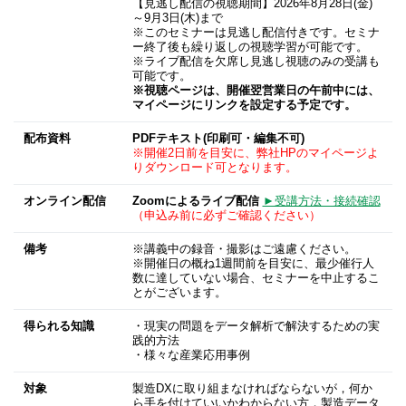
【見逃し配信の視聴期間】2026年8月28日(金)
～9月3日(木)まで
※このセミナーは見逃し配信付きです。セミナ
ー終了後も繰り返しの視聴学習が可能です。
※ライブ配信を欠席し見逃し視聴のみの受講も
可能です。
※視聴ページは、開催翌営業日の午前中には、
マイページにリンクを設定する予定です。
配布資料
PDFテキスト(印刷可・編集不可)
※開催2日前を目安に、弊社HPのマイページよ
りダウンロード可となります。
オンライン配信
Zoomによるライブ配信
►受講方法・接続確認
（申込み前に必ずご確認ください）
備考
※講義中の録音・撮影はご遠慮ください。
※開催日の概ね1週間前を目安に、最少催行人
数に達していない場合、セミナーを中止するこ
とがございます。
得られる知識
・現実の問題をデータ解析で解決するための実
践的方法
・様々な産業応用事例
対象
製造DXに取り組まなければならないが，何か
ら手を付けていいかわからない方．製造データ