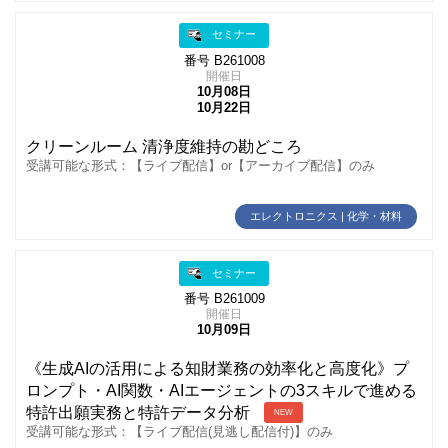
セミナー
番号 B261008
開催日
10月08日
10月22日
クリーンルーム 清浄度維持の勘どころ
受講可能な形式：【ライブ配信】or【アーカイブ配信】のみ
エレクトロニクス | 化学・材料
セミナー
番号 B261009
開催日
10月09日
《生成AIの活用による知財業務の効率化と高度化》プ
ロンプト・AI関数・AIエージェントの3スキルで進める
特許出願実務と特許データ分析
NEW
受講可能な形式：【ライブ配信(見逃し配信付)】のみ