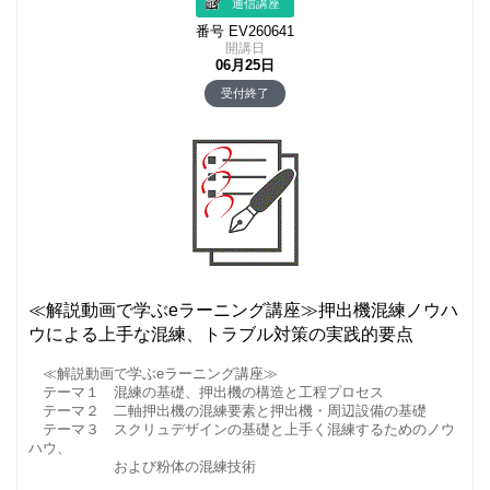
通信講座
番号 EV260641
開講日
06月25日
受付終了
≪解説動画で学ぶeラーニング講座≫押出機混練ノウハ
ウによる上手な混練、トラブル対策の実践的要点
≪解説動画で学ぶeラーニング講座≫
テーマ１ 混練の基礎、押出機の構造と工程プロセス
テーマ２ 二軸押出機の混練要素と押出機・周辺設備の基礎
テーマ３ スクリュデザインの基礎と上手く混練するためのノウ
ハウ、
および粉体の混練技術