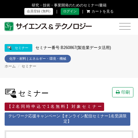
研究・技術・事業開発のためのセミナー/書籍
|
|
カートを見る
会員登録 (無料)
ログイン
セミナー番号:B260867(製造業データ活用)
セミナー
化学・材料 | エネルギー・環境・機械
ホーム
/
セミナー
セミナー
印刷
【 2 名 同 時 申 込 で 1 名 無 料 】 対 象 セ ミ ナ ー
テレワーク応援キャンペーン【オンライン配信セミナー1名受講限
定】