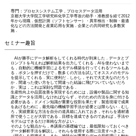
専門：
プロセスシステム工学，プロセスデータ活用
京都大学大学院工学研究科化学工学専攻の助手・准教授を経て2012
年から現職．仮想計測（ソフトセンサー）・異常検出・制御・最適
化などの方法開発と産業応用を実施．企業との共同研究も多数実
施．
セミナー趣旨
AIが勝手にデータ解析をしてくれる時代が到来した．データとプ
ロンプトを与えれば解析結果を出力してくれる．AIを使わないまで
も，自動的に機械学習によるモデル構築を行ってくれるツールもあ
る．ボタンを押すだけで，数多くの方法を試してオススメのモデル
を提示してくれる．実に便利だ．しかし，それで大丈夫なのだろう
か．間違った使い方をして間違った結論に飛びついていないだろ
か．実は，これは深刻な問題である．
生産性向上や品質改善を実現するためには，設備や製品に関する知
識とデータを活用しなければならず，そのための方法を身に付ける
必要がある．ドメイン知識が重要な役割を果たす．製造現場で成果
をあげるために，最先端の機械学習手法が必要とは限らない．むし
ろ，実績豊富な方法を自分の道具箱に入れておき，それらを適材適
所で使うことが大切である．目標を達成できるのであれば，手法や
モデルはできるだけ単純な方がよい．
そのような観点から，本講座の基礎編では，最低限知っておくべき
データ解析手法を解説し，それらを使用する際に注意すべきこと
（弱点）を指摘する．また，地味だが重要なデータ前処理にも触れ