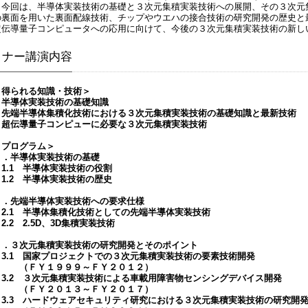
今回は、半導体実装技術の基礎と３次元集積実装技術への展開、その３次元
の裏面を用いた裏面配線技術、チップやウエハの接合技術の研究開発の歴史と
超伝導量子コンピュータへの応用に向けて、今後の３次元集積実装技術の新し
ミナー講演内容
＜得られる知識・技術＞
・半導体実装技術の基礎知識
・先端半導体集積化技術における３次元集積実装技術の基礎知識と最新技術
・超伝導量子コンピューに必要な３次元集積実装技術
＜プログラム＞
１．半導体実装技術の基礎
1.1 半導体実装技術の役割
1.2 半導体実装技術の歴史
２．先端半導体実装技術への要求仕様
2.1 半導体集積化技術としての先端半導体実装技術
.2 2.5D、3D集積実装技術
３．３次元集積実装技術の研究開発とそのポイント
3.1 国家プロジェクトでの３次元集積実装技術の要素技術開発
（ＦＹ１９９９～ＦＹ２０１２）
3.2 ３次元集積実装技術による車載用障害物センシングデバイス開発
（ＦＹ２０１３～ＦＹ２０１７）
3.3 ハードウェアセキュリティ研究における３次元集積実装技術の研究開