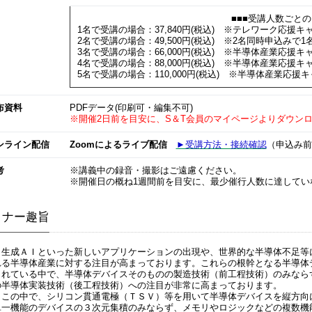
■■■受講人数ごとの
1名で受講の場合：37,840円(税込) ※テレワーク応援キャ
2名で受講の場合：49,500円(税込) ※2名同時申込みで1名
3名で受講の場合：66,000円(税込) ※半導体産業応援キャ
4名で受講の場合：88,000円(税込) ※半導体産業応援キャ
5名で受講の場合：110,000円(税込) ※半導体産業応援キャ
布資料
PDFデータ(印刷可・編集不可)
※開催2日前を目安に、S＆T会員のマイページよりダウン
ンライン配信
Zoomによるライブ配信
►受講方法・接続確認
（申込み前
考
※講義中の録音・撮影はご遠慮ください。
※開催日の概ね1週間前を目安に、最少催行人数に達してい
ミナー趣旨
生成ＡＩといった新しいアプリケーションの出現や、世界的な半導体不足等
れる半導体産業に対する注目が高まっております。これらの根幹となる半導体
されている中で、半導体デバイスそのものの製造技術（前工程技術）のみなら
の半導体実装技術（後工程技術）への注目が非常に高まっております。
この中で、シリコン貫通電極（ＴＳＶ）等を用いて半導体デバイスを縦方向
単一機能のデバイスの３次元集積のみならず、メモリやロジックなどの複数機