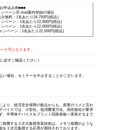
お申込み例■■■
ンペーン/E-mail案内登録の場合
分無料：1名あたり24,750円(税込)
ンペーン：1名あたり22,000円(税込)
ンペーン：1名あたり22,000円(税込)
ンペーン：1名あたり22,000円(税込)
ロード可となります。
に必ずご確認ください）
ない場合、セミナーを中止することがございます。
により、経済安全保障の観点からも、産業のコメと言わ
デバイスでは、小型化、低消費電力化、高性能化が要求
ず、半導体デバイスをプリント回路基板へ実装するまで
に積層する３次元集積実装技術は、メモリ積層のような
能を３次元集積する応用が期待されております。