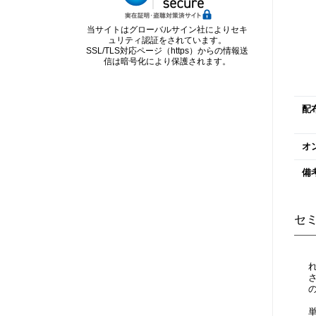
当サイトはグローバルサイン社によりセキ
ュリティ認証をされています。
SSL/TLS対応ページ（https）からの情報送
信は暗号化により保護されます。
配
オ
備
セ