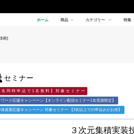
ホーム
商品
カテゴリー
特集
技術)
セミナー
2 名 同 時 申 込 で 1 名 無 料 】 対 象 セ ミ ナ ー
レワーク応援キャンペーン【オンライン配信セミナー1名受講限定】
導体産業応援キャンペーン 対象セミナー 【3名以上での申込みがお得】
３次元集積実装