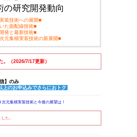
術の研究開発動向
実装技術への展開■
いた面配線技術■
開発と最新技術■
次元集積実装技術の新展開■
2026/7/17更新）
信】のみ
以上のお申込みでさらにおトク
３次元集積実装技術と今後の展望は！
ました。