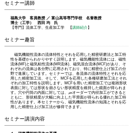
セミナー講師
福島大学 客員教授 ／ 富山高等専門学校 名誉教授
博士（工学） 西田 均 氏
【専門】流体工学、生産加工学 【
講師紹介
】
セミナー趣旨
磁気機能性流体の流体特性とそれを応用した精密研磨法と加工特
性を基礎からわかりやすく説明します。磁気機能性流体には、磁性
流体(MF)と磁気粘性流体(MR流体)、磁気混合流体(MCF)があり、そ
れぞれの流体は各分野に応用されており、特に精密仕上げ加工の分
野で進展しています。セミナーでは、各流体の流体特性とそれを応
用した精密加工法、そして、MCFを応用した各種研磨加工法とそれ
ぞれの加工特性を説明します。MCFを用いた精密加工では複雑形状
表面に対しては形状を崩さない形状精度を維持した鏡面が得られま
す。穴や円筒の内面に対しては、㎛オーダーで内径加工ができると
ともに、形状精度が大幅に向上した平滑面が得られる優れた加工特
性があります。本セミナーから、磁気機能性流体の知識とそれを応
用した精密仕上げ加工法が修得できます。
セミナー講演内容