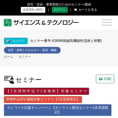
研究・技術・事業開発のためのセミナー/書籍
|
|
カートを見る
会員登録 (無料)
ログイン
セミナー番号:A260669(磁気機能性流体と研磨)
セミナー
化学・材料 | エネルギー・環境・機械
ホーム
/
セミナー
セミナー
印刷
【 2 名 同 時 申 込 で 1 名 無 料 】 対 象 セ ミ ナ ー
早期申込割引価格対象セミナー【1名受講限定】
テレワーク応援キャンペーン【オンライン配信セミナー1名受講限
定】