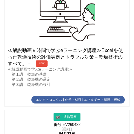
≪解説動画９時間で学ぶeラーニング講座≫Excelを使
った乾燥技術の評価実例とトラブル対策－乾燥技術の
すべて。－
NEW
≪解説動画で学ぶeラーニング講座≫
第１講 乾燥の基礎
第２講 乾燥機の選定
第３講 乾燥機の設計
エレクトロニクス | 化学・材料 | エネルギー・環境・機械
通信講座
番号 EV260422
開講日
04月23日