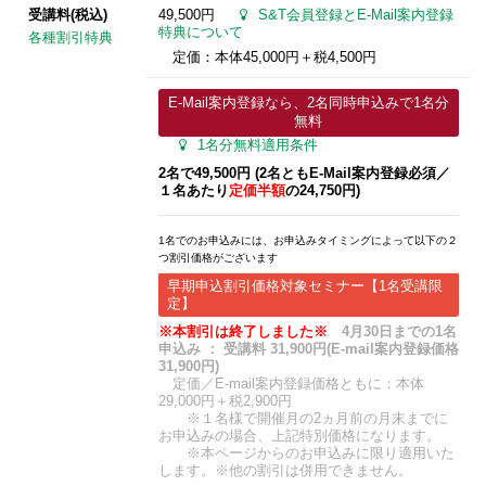
受講料(税込)
49,500円
S&T会員登録とE-Mail案内登録
特典について
各種割引特典
定価：本体45,000円＋税4,500円
E-Mail案内登録なら、2名同時申込みで1名分
無料
1名分無料適用条件
2名で49,500円 (2名ともE-Mail案内登録必須​／
１名あたり
定価半額
の24,750円)
1名でのお申込みには、お申込みタイミングによって以下の２
つ割引価格がございます
早期申込割引価格対象セミナー【1名受講限
定】
※本割引は終了しました※
4月30日までの1名
申込み ： 受講料 31,900円(E-mail案内登録価格
31,900円)
定価／E-mail案内登録価格ともに：本体
29,000円＋税2,900円
※１名様で開催月の2ヵ月前の月末までに
お申込みの場合、上記特別価格になります。
※本ページからのお申込みに限り適用いた
します。※他の割引は併用できません。