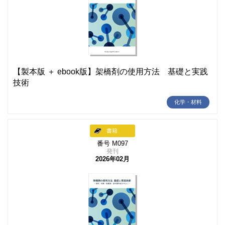
【製本版 ＋ ebook版】架橋剤の使用方法 基礎と実践
技術
化学・材料
書籍
番号 M097
発刊
2026年02月