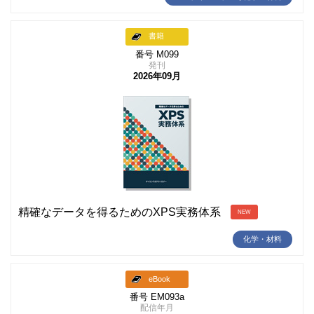
書籍
番号 M099
発刊
2026年09月
精確なデータを得るためのXPS実務体系
NEW
化学・材料
eBook
番号 EM093a
配信年月