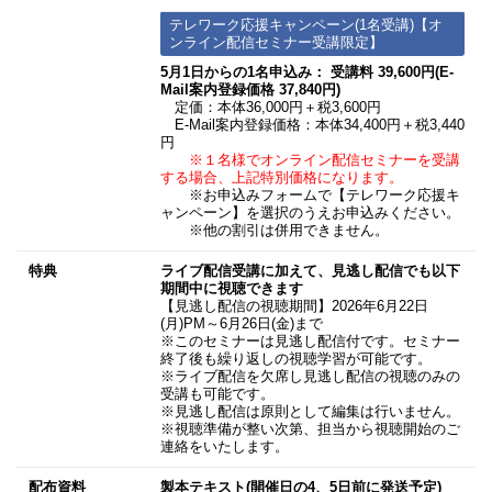
テレワーク応援キャンペーン(1名受講)【オ
ンライン配信セミナー受講限定】
5月1日からの1名申込み： 受講料 39,600円(E-
Mail案内登録価格 37,840円)
定価：本体36,000円＋税3,600円
E-Mail案内登録価格：本体34,400円＋税3,440
円
※１名様でオンライン配信セミナーを受講
する場合、上記特別価格になります。
※お申込みフォームで【テレワーク応援キ
ャンペーン】を選択のうえお申込みください。
※他の割引は併用できません。
特典
ライブ配信受講に加えて、見逃し配信でも以下
期間中に視聴できます
【見逃し配信の視聴期間】2026年6月22日
(月)PM～6月26日(金)まで
※このセミナーは見逃し配信付です。セミナー
終了後も繰り返しの視聴学習が可能です。
※ライブ配信を欠席し見逃し配信の視聴のみの
受講も可能です。
※見逃し配信は原則として編集は行いません。
※視聴準備が整い次第、担当から視聴開始のご
連絡をいたします。
配布資料
製本テキスト(開催日の4、5日前に発送予定)