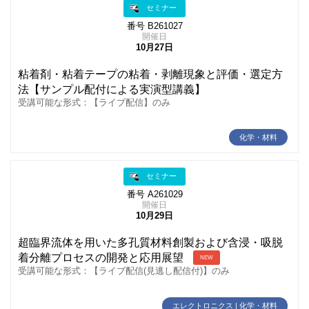
セミナー
番号 B261027
開催日
10月27日
粘着剤・粘着テープの粘着・剥離現象と評価・選定方
法【サンプル配付による実演型講義】
受講可能な形式：【ライブ配信】のみ
化学・材料
セミナー
番号 A261029
開催日
10月29日
超臨界流体を用いた多孔質材料創製および含浸・吸脱
着分離プロセスの開発と応用展望
NEW
受講可能な形式：【ライブ配信(見逃し配信付)】のみ
エレクトロニクス | 化学・材料