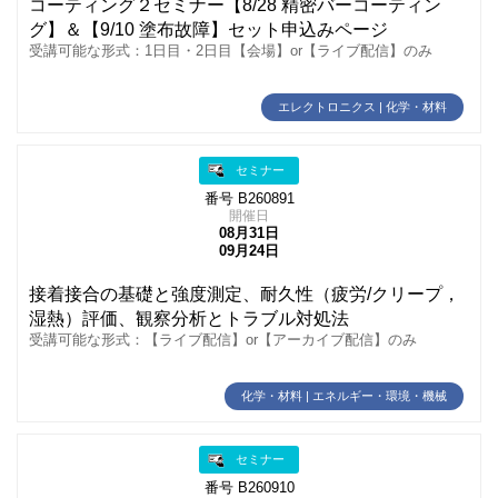
コーティング２セミナー【8/28 精密バーコーティン
グ】＆【9/10 塗布故障】セット申込みページ
受講可能な形式：1日目・2日目【会場】or【ライブ配信】のみ
エレクトロニクス | 化学・材料
セミナー
番号 B260891
開催日
08月31日
09月24日
接着接合の基礎と強度測定、耐久性（疲労/クリープ，
湿熱）評価、観察分析とトラブル対処法
受講可能な形式：【ライブ配信】or【アーカイブ配信】のみ
化学・材料 | エネルギー・環境・機械
セミナー
番号 B260910