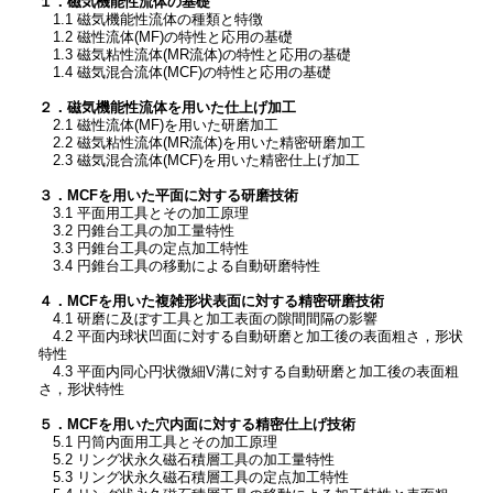
１．磁気機能性流体の基礎
1.1 磁気機能性流体の種類と特徴
1.2 磁性流体(MF)の特性と応用の基礎
1.3 磁気粘性流体(MR流体)の特性と応用の基礎
1.4 磁気混合流体(MCF)の特性と応用の基礎
２．磁気機能性流体を用いた仕上げ加工
2.1 磁性流体(MF)を用いた研磨加工
2.2 磁気粘性流体(MR流体)を用いた精密研磨加工
2.3 磁気混合流体(MCF)を用いた精密仕上げ加工
３．MCFを用いた平面に対する研磨技術
3.1 平面用工具とその加工原理
3.2 円錐台工具の加工量特性
3.3 円錐台工具の定点加工特性
3.4 円錐台工具の移動による自動研磨特性
４．MCFを用いた複雑形状表面に対する精密研磨技術
4.1 研磨に及ぼす工具と加工表面の隙間間隔の影響
4.2 平面内球状凹面に対する自動研磨と加工後の表面粗さ，形状
特性
4.3 平面内同心円状微細V溝に対する自動研磨と加工後の表面粗
さ，形状特性
５．MCFを用いた穴内面に対する精密仕上げ技術
5.1 円筒内面用工具とその加工原理
5.2 リング状永久磁石積層工具の加工量特性
5.3 リング状永久磁石積層工具の定点加工特性