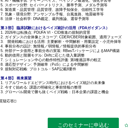
4. AI・機械学習: ナイーブベイズ、ベイジアン最適化、強化学習等
5. スポーツ分野: セイバーメトリクス、勝率予測、メダル予測等
6. 製造業・品質管理: 品質管理、故障予知保全、信頼性工学等
7. 気象・環境分野: アンサンブル予報、台風進路、地震確率等
8. 法律・社会科学: DNA鑑定、裁判推論、選挙予測等
【第３部】 臨床試験におけるベイズ統計の活用（FDAガイダンス）
. 2026年は転換点: PDUFA VI・CID推進の規制的背景
2. ガイダンスの全体像とスコープ: CDER/CBER対象範囲、適用フェーズ
3. 開発戦略における活用: 主要解析・中間解析・用量設定・小児外挿等
4. 事前分布の設計: 無情報／弱情報／情報提供的事前分布
5. 外部データ借用と事前分布の実装: RBesTパッケージによるMAP構築
. 動的借用と階層モデル: Driftに応じた借入量調整
7. シミュレーション中心の動作特性評価: 第I種過誤率の較正
8. 適応型デザイン: 予測確率（PoS）による中間解析
9. 規制対応戦略: プロトコル・SAP記載8要件
【第４部】 将来展望
1. リアルワールドエビデンス時代におけるベイズ統計の未来像
2. 今すぐ始める: 課題の明確化と事前情報の整理
3. グローバル開発で勝ち抜くベイズ戦略：日本企業の課題と機会
質疑応答
□
このセミナーに
申込む