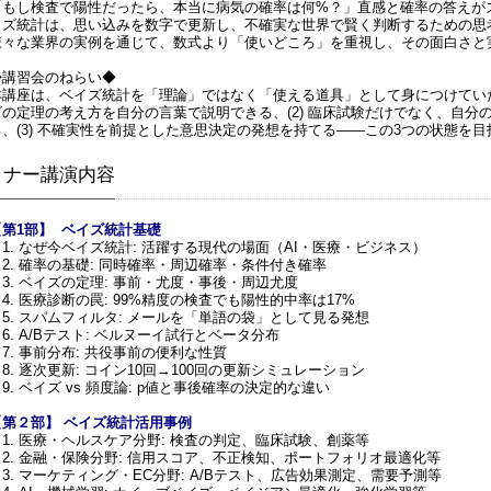
「もし検査で陽性だったら、本当に病気の確率は何%？」直感と確率の答えが
イズ統計は、思い込みを数字で更新し、不確実な世界で賢く判断するための思
様々な業界の実例を通じて、数式より「使いどころ」を重視し、その面白さと
◆講習会のねらい◆
本講座は、ベイズ統計を「理論」ではなく「使える道具」として身につけていた
ズの定理の考え方を自分の言葉で説明できる、(2) 臨床試験だけでなく、自
る、(3) 不確実性を前提とした意思決定の発想を持てる——この3つの状態を
ミナー講演内容
【第1部】 ベイズ統計基礎
1. なぜ今ベイズ統計: 活躍する現代の場面（AI・医療・ビジネス）
2. 確率の基礎: 同時確率・周辺確率・条件付き確率
3. ベイズの定理: 事前・尤度・事後・周辺尤度
4. 医療診断の罠: 99%精度の検査でも陽性的中率は17%
5. スパムフィルタ: メールを「単語の袋」として見る発想
6. A/Bテスト: ベルヌーイ試行とベータ分布
7. 事前分布: 共役事前の便利な性質
8. 逐次更新: コイン10回→100回の更新シミュレーション
. ベイズ vs 頻度論: p値と事後確率の決定的な違い
【第２部】 ベイズ統計活用事例
1. 医療・ヘルスケア分野: 検査の判定、臨床試験、創薬等
2. 金融・保険分野: 信用スコア、不正検知、ポートフォリオ最適化等
3. マーケティング・EC分野: A/Bテスト、広告効果測定、需要予測等