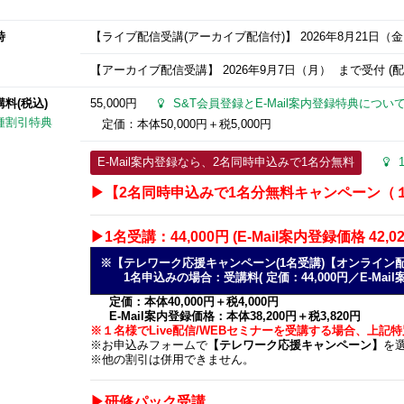
時
【ライブ配信受講(アーカイブ配信付)】
2026年8月21日
（金）
【アーカイブ配信受講】
2026年9月7日
（月） まで受付 (配
講料(税込)
55,000円
S&T会員登録とE-Mail案内登録特典につい
種割引特典
定価：本体50,000円＋税5,000円
E-Mail案内登録なら、2名同時申込みで1名分無料
▶【2名同時申込みで1名分無料キャンペーン（１名
▶1名受講：44,000円 (E-Mail案内登録価格 42,0
※【テレワーク応援キャンペーン(1名受講)【オンライ
1名申込みの場合：受講料( 定価：44,000円／E-Mail案内
定価：本体40,000円＋税4,000円
E-Mail案内登録価格：本体38,200円＋税3,820円
※１名様でLive配信/WEBセミナーを受講する場合、上記
※お申込みフォームで
【テレワーク応援キャンペーン】
を
※他の割引は併用できません。
▶研修パック受講