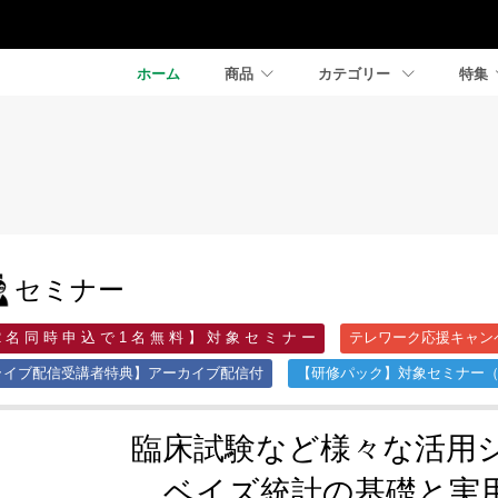
ホーム
商品
カテゴリー
特集
セミナー
2 名 同 時 申 込 で 1 名 無 料 】 対 象 セ ミ ナ ー
テレワーク応援キャン
ライブ配信受講者特典】アーカイブ配信付
【研修パック】対象セミナー（3
臨床試験など様々な活用
ベイズ統計の基礎と実