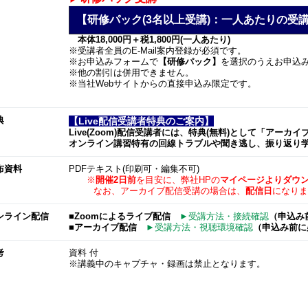
【研修パック(3名以上受講)：一人あたりの受講料 
本体18,000円＋税1,800円(一人あたり)
※受講者全員のE-Mail案内登録が必須です。
※お申込みフォームで
【研修パック】
を選択のうえお申込
※他の割引は併用できません。
※当社Webサイトからの直接申込み限定です。
典
【Live配信受講者特典のご案内】
Live(Zoom)配信受講者には、特典(無料)として「アー
オンライン講習特有の回線トラブルや聞き逃し、振り返り
布資料
PDFテキスト(印刷可・編集不可)
※
開催2日前
を目安に、弊社HPの
マイページよりダウ
なお、アーカイブ配信受講の場合は、
配信日
になりま
ンライン配信
■Zoomによるライブ配信
►受講方法・接続確認
（申込み
■アーカイブ配信
►受講方法・視聴環境確認
（申込み前に
考
資料 付
※講義中のキャプチャ・録画は禁止となります。