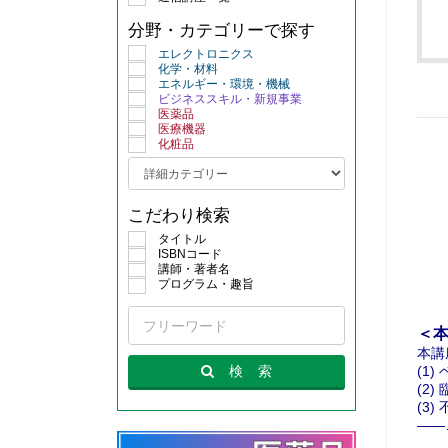
分野・カテゴリーで探す
エレクトロニクス
化学・材料
エネルギー・環境・機械
ビジネススキル・新規事業
医薬品
医療機器
化粧品
こだわり検索
タイトル
ISBNコード
講師・著者名
プログラム・趣旨
＜
本講
検
索
(1
(2
(3
——