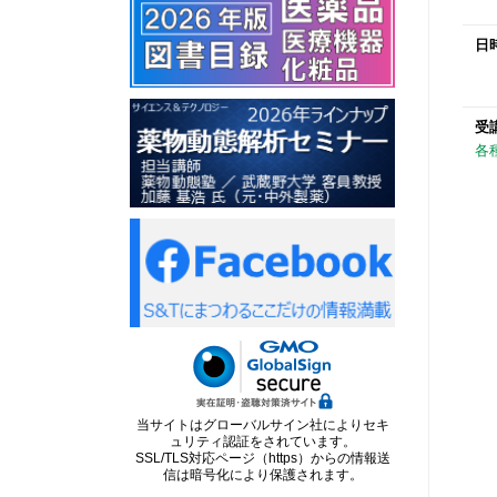
日
受
各
当サイトはグローバルサイン社によりセキ
ュリティ認証をされています。
SSL/TLS対応ページ（https）からの情報送
信は暗号化により保護されます。