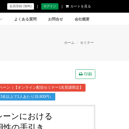
|
|
カートを見る
会員登録 (無料)
ログイン
よくある質問
お問合せ
会社概要
ホーム
/
セミナー
印刷
ペーン（【オンライン配信セミナー1名受講限定】
名以上で1人あたり19,800円）
シーンにおける
用性の手引き