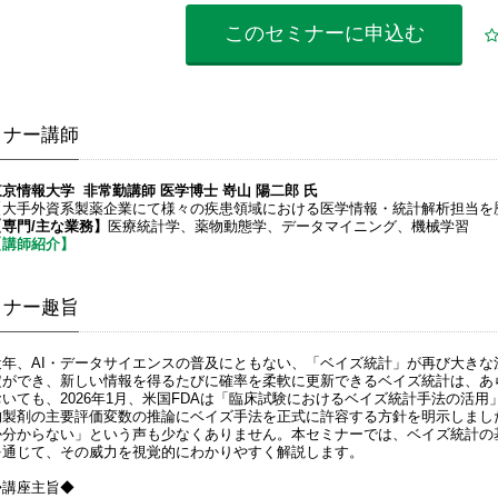
このセミナーに
申込む
ミナー講師
東京情報大学 非常勤講師 医学博士 嵜山 陽二郎 氏
【大手外資系製薬企業にて様々の疾患領域における医学情報・統計解析担当を
【専門/主な業務】
医療統計学、薬物動態学、データマイニング、機械学習
【講師紹介】
ミナー趣旨
近年、AI・データサイエンスの普及にともない、「ベイズ統計」が再び大き
定ができ、新しい情報を得るたびに確率を柔軟に更新できるベイズ統計は、あ
おいても、2026年1月、米国FDAは「臨床試験におけるベイズ統計手法の活
的製剤の主要評価変数の推論にベイズ手法を正式に許容する方針を明示しまし
か分からない」という声も少なくありません。本セミナーでは、ベイズ統計の
を通じて、その威力を視覚的にわかりやすく解説します。
◆講座主旨◆