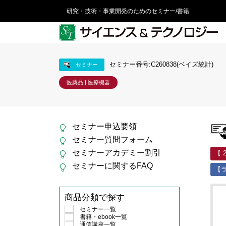
研究・技術・事業開発のためのセミナー/書籍
セミナー番号:C260838(ベイズ統計)
セミナー
医薬品 | 医療機器
セミナー申込要領
セミナー質問フォーム
セミナーアカデミー割引
【 
セミナーに関するFAQ
【
商品分類で探す
セミナー一覧
書籍・ebook一覧
通信講座一覧