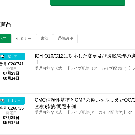
連商品
べて
セミナー
書籍
通信講座
ICH Q10/Q12に対応した変更及び逸脱管理
セミナー
止
番号 C260741
受講可能な形式：【ライブ配信（アーカイブ配信付）】o
開催日
07月29日
08月14日
CMC信頼性基準とGMPの違いをふまえたQC/
セミナー
査察)指摘/問題事例
番号 C260725
受講可能な形式：【ライブ配信(アーカイブ配信付)】 or
開催日
07月29日
08月17日