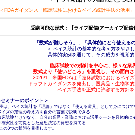
＜FDAガイダンス「臨床試験におけるベイズ統計手法の活用
受講可能な形式：【ライブ配信(アーカイブ配信付)
「数式が難しそう」、「具体的にどう使えるの
＞ ベイズ統計の基本的な考え方をやさ
具体的実例を通じて、その威力を視覚的
臨床試験での指針を中心に、様々な業
数式より「使いどころ」を重視し、その面白さ
2026/1：米国FDAは「臨床試験におけるベ
ドラフトガイダンスを発出し、医薬品・生物学的
ベイズ手法を正式に許容する方針を
本セミナーのポイント＞
座は、ベイズ統計を「理論」ではなく「使える道具」として身につけて
) ベイズの定理の考え方を自分の言葉で説明できる
) 臨床試験だけでなく、自分の業界・業務における活用シーンを具体的に
) 不確実性を前提とした意思決定の発想を持てる
この3つの状態を目指します。