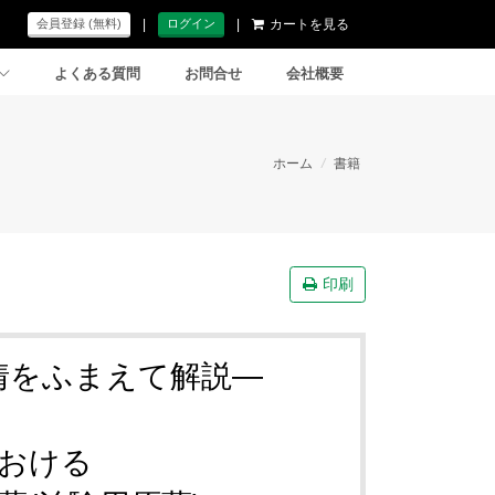
|
|
カートを見る
会員登録 (無料)
ログイン
よくある質問
お問合せ
会社概要
ホーム
/
書籍
印刷
情をふまえて解説―
おける