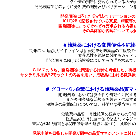
各企業の判断に委ねられているのが
開発段階でどのように分析法の開発及びバリデーション
開発段階に応じた分析法バリデーションの
ICHQ2Bで記載されている真度、精度等
開発段階によってそれぞれ要求される内容
その具体的な内容についても
＃
治験薬における変異便性不純物
従来のICH品質ガイドラインは新有効成分医薬品の市販後
変異原性不純物に関するガイド
開発段階における治験薬についても管理を求めて
ICHM
７のうち、開発段階に関連する指針を考慮した、有
サクラミル原薬S2モック１の内容を用い、治験薬における変異
＃ グローバル企業における治験薬品質マ
開発段階においては安全性や有効性に関す
また多種多様な治験薬を製造・供給す
治験薬の品質保証については、科学的な妥当性と
治験薬の品質一貫性確保の観点からのQA
医薬品のように画一的で堅固なマネジ
豊富なGMP知識と承認申請活動の経験に基づく、柔軟性
承認申請を目指した開発期間中の品質マネジメントに関し