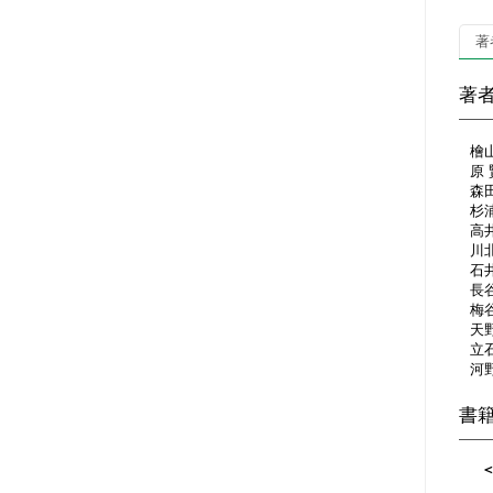
著
著
檜
原
森
杉
高
川
石
長
梅
天
立
河
書