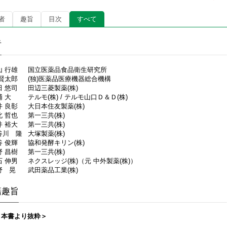
者
趣旨
目次
すべて
者
山 行雄
国立医薬品食品衛生研究所
 賢太郎
(独)医薬品医療機器総合機構
田 悠司
田辺三菱製薬(株)
浦 大
テルモ(株) / テルモ山口Ｄ＆Ｄ(株)
井 良彰
大日本住友製薬(株)
北 哲也
第一三共(株)
井 裕大
第一三共(株)
谷川 隆
大塚製薬(株)
谷 俊輝
協和発酵キリン(株)
野 昌樹
第一三共(株)
石 伸男
ネクスレッジ(株)（元 中外製薬(株)）
野 晃
武田薬品工業(株)
籍趣旨
＜本書より抜粋＞