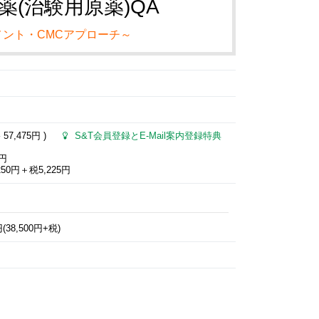
(治験用原薬)QA
ント・CMCアプローチ～
格
57,475円
)
S&T会員登録とE-Mail案内登録特典
0円
50円＋税5,225円
8,500円+税)