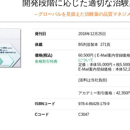
開発段階に応じた適切な治験薬
～グローバルを見据えた治験薬の品質マネジメ
発刊日
2018年12月25日
体裁
B5判並製本 271頁
価格(税込)
60,500円 ( E-Mail案内登録価
について
各種割引特典
定価：本体55,000円＋税5,50
E-Mail案内登録価格：本体52,2
(送料は当社負担)
アカデミー割引価格：42,350円(3
ISBNコード
978-4-86428-179-9
Cコード
C3047