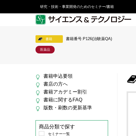
研究・技術・事業開発のためのセミナー/書籍
書籍番号:P126(治験薬QA)
書籍
医薬品
書籍申込要領
書店の方へ
書籍アカデミー割引
書籍に関するFAQ
版数・刷数の更新基準
商品分類で探す
セミナー一覧