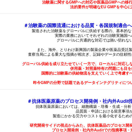
治験薬に関するGMPへの対応や医薬品GMPへの移
法的要件が明確なEU GMPを中心
＃治験薬の国際流通における品質・各国規制適合へ
製造された治験薬をグローバルに供給する際の、基本的な
実際の業務においてそれぞれの治験実施国へ
グローバルに共通的な対応では賄い切れな
また、海外、とりわけ新興国の製薬企業や医薬品受託製
査察当局による重大な指摘が相次ぎ、記録やデータの信頼性
グローバル供給を成り立たせていく一方で、ローカルに対応し
併用薬・対照薬特有の問題にも目を
国際的に治験薬の供給物流を支えていく上で考慮す
昨今GMPの分野で話題であるデータインテグリティにつ
＃抗体医薬原薬のプロセス開発例・社内外Audi
抗体医薬原薬においては、細胞構築・培養・生成・分析
品質面・申請における留意事項
製造にかかる労力やコストを最小化するため
研究開発サイドの視点からみた、抗体医薬品のプロセス開
プロセス開発例・社内外Auditでの指摘事項