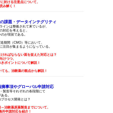
行に於ける注意点について、
に読み解く！
の課題・データインテグリティ
ラインは整備されて来ているが、
の対応を考えると、
いのが現状である。
造期間（CMO）等において、
に注目が集まるようになっている。
なければならない面を捉えた対応とは？
向けつつ、
べきポイントについて解説！
いても、治験薬の観点から解説！
t指摘事項やグローバル申請対応
・製造等それぞれの各段階にて
がある。
のプロセス開発とは？
発～治験薬原薬製造までについて、
・海外申請対応を紹介！