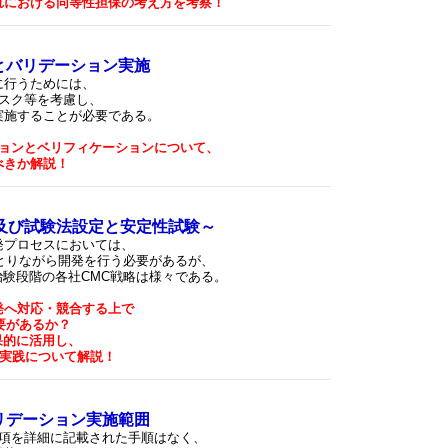
れにおける同等性担保の考え方を考察！
とバリデーション実施
に行うためには、
スク等を考慮し、
実施することが必要である。
ョンとベリフィケーションについて、
べきか解説！
及び試験法設定と安定性試験～
発プロセスにおいては、
とりながら開発を行う必要があるが、
験段階の各社CMC戦略は様々である。
発へ対応・競合する上で
要があるか？
を効果的に活用し、
の実践について解説！
リデーション実施範囲
項を詳細に記載された手順はなく、