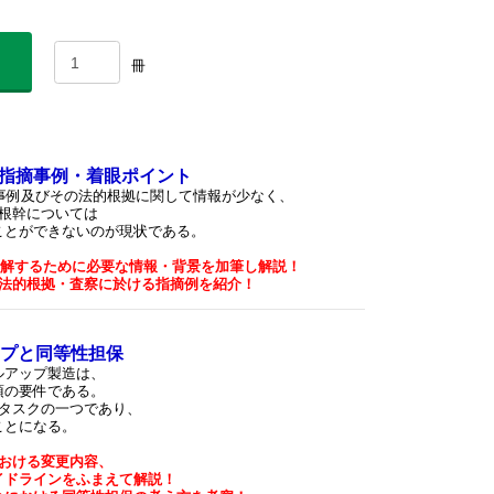
冊
指摘事例・着眼ポイント
事例及びその法的根拠に関して情報が少なく、
根幹については
ことができないのが現状である。
理解するために必要な情報・背景を加筆し解説！
法的根拠・査察に於ける指摘例を紹介！
ップと同等性担保
ルアップ製造は、
須の要件である。
タスクの一つであり、
ことになる。
おける変更内容、
イドラインをふまえて解説！