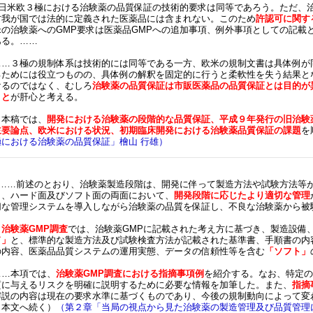
●日米欧３極における治験薬の品質保証の技術的要求は同等であろう。ただ、
方我が国では法的に定義された医薬品には含まれない。このため
許認可に関す
米の治験薬へのGMP要求は医薬品GMPへの追加事項、例外事項としての記載
ある。……
……３極の規制体系は技術的には同等である一方、欧米の規制文書は具体例が
るためには役立つものの、具体例の解釈を固定的に行うと柔軟性を失う結果と
けるのではなく、むしろ
治験薬の品質保証は市販医薬品の品質保証とは目的が
こと
が肝心と考える。
本稿では、
開発における治験薬の段階的な品質保証、平成９年発行の旧治験薬
主要論点、欧米における状況、初期臨床開発における治験薬品質保証の課題
を
極における治験薬の品質保証」檜山 行雄）
●……前述のとおり、治験薬製造段階は、開発に伴って製造方法や試験方法等
ら、ハード面及びソフト面の両面において、
開発段階に応じたより適切な管理
切な管理システムを導入しながら治験薬の品質を保証し、不良な治験薬から被
治験薬GMP調査
では、治験薬GMPに記載された考え方に基づき、
製造設備
ド」
と、標準的な製造方法及び試験検査方法が記載された基準書、手順書の内
の内容、医薬品品質システムの運用実態、データの信頼性等を含む
「ソフト」
……本項では、
治験薬GMP調査における指摘事項例
を紹介する。なお、特定の
質に与えるリスクを明確に説明するために必要な情報を加筆した。また、
指摘
解説の内容は現在の要求水準に基づくものであり、今後の規制動向によって変
（本文へ続く）
（第２章「当局の視点から見た治験薬の製造管理及び品質管理