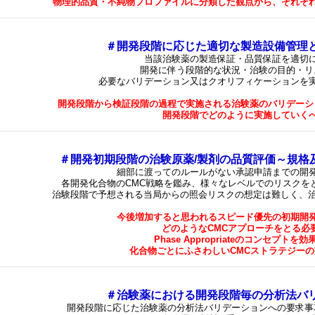
物理的品質・不純物プロファイルに分類した観点から、それぞ
＃開発段階に応じた適切な製造設備管理
当該治験薬の製造保証・品質保証を適切
開発に伴う段階的な状況・治験の目的・リ
必要なバリデーション又はクオリフィケーションを
開発段階から検証段階の過程で実施される治験薬のバリデーシ
開発段階でどのように実施していく
＃開発初期段階の治験原薬/製剤の品質評価～規格
細部に渡ってのルールがない承認申請までの開
各開発化合物のCMC戦略を鑑み、様々なレベルでのリスクを
治験段階で予想される当局からの照会リスクの想定は難しく、治
今後増加すると思われるスピード優先の初期開
どのようなCMCアプローチをとる必
Phase Appropriateのコンセプト
化合物ごとにふさわしいCMCストラテジー
＃治験薬における開発段階毎の分析法バ
開発段階に応じた治験薬の分析法バリデーションへの要求事