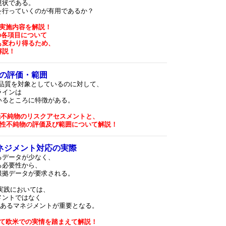
現状である。
を行っていくのが有用であるか？
実施内容を解説！
の各項目について
も変わり得るため、
解説！
の評価・範囲
の品質を対象としているのに対して、
ラインは
いるところに特徴がある。
機不純物のリスクアセスメントと、
原性不純物の評価及び範囲について解説！
ネジメント対応の実際
るデータが少なく、
る必要性から、
根拠データが要求される。
実践においては、
メントではなく
のあるマネジメントが重要となる。
て欧米での実情を踏まえて解説！