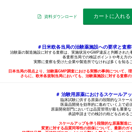
カートに入れる
資料ダウンロード
＃日米欧各当局の治験薬施設への要求と査察
治験薬の製造施設に対する査察は、実施状況やGMP違反と判断された
各査察当局での検証ポイントや考え方の
実際に査察を受けた企業や製造所でなければ多くを知る
日本当局の視点より、治験薬GMP調査における実際の事例について、
さらに、欧米各規制当局においても、治験薬施設に対する査察の
＃ 治験用原薬におけるスケールア
臨床試験に供する原薬の段階的なスケー
医薬品開発を効率的に進めていく上で必
原薬開発部門においては品質管理が最も重要な
承認申請までの検討の殆どを占める
スケールアップを伴う段階的な原薬製造に
変更に対する品質同等性の担保について、最新のガ