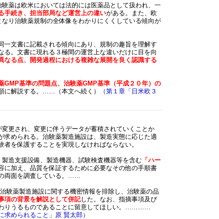
治験薬は欧米においては法的には医薬品として扱われ、一
る手続き、担当部局など運営上の違い
がある
。また、欧
となり治験薬規制の全体像をわかりにくくしている傾向が
同一文書に記載される傾向にあり、規制の趣旨を理解す
なる。文書に現れる３極間の運営上な違いだけに目を向
異なる点、開発過程における複雑な展開を良く認識する
GMP基準の問題点、治験薬GMP基準（平成２０年）の
順に解説する。……（本文へ続く）
（第１章「日米欧３
が変更され、変更に伴うデータが蓄積されていくことか
が求められる。治験薬製造施設は、製造実態に応じた適
験者を保護することを実現しなければならない。
、製造支援設備、製造機器、試験検査機器等を含む
「ハー
容に加え、品質を保証するために必要なその他の手順書
の両面を
調査している。……
治験薬製造施設に関する機密情報を排除し、治験薬の品
事項の背景を解説として併記
した。なお、指摘事項及び
わりうるものであることに留意してほしい。…………
に求められること」原 賢太郎）