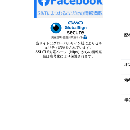
配
当サイトはグローバルサイン社によりセキ
ュリティ認証をされています。
SSL/TLS対応ページ（https）からの情報送
信は暗号化により保護されます。
オ
備
得