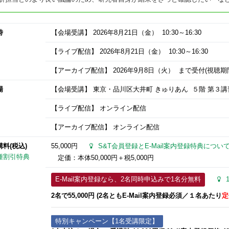
時
【会場受講】
2026年8月21日
（金） 10:30～16:30
【ライブ配信】
2026年8月21日
（金） 10:30～16:30
【アーカイブ配信】
2026年9月8日
（火） まで受付(視聴期間：9
場
【会場受講】 東京・品川区大井町 きゅりあん ５階 第３講
【ライブ配信】 オンライン配信
【アーカイブ配信】 オンライン配信
講料(税込)
55,000円
S&T会員登録とE-Mail案内登録特典につい
種割引特典
定価：本体50,000円＋税5,000円
E-Mail案内登録なら、2名同時申込みで1名分無料
2名で55,000円 (2名ともE-Mail案内登録必須​／１名あたり
定
特別キャンペーン【1名受講限定】