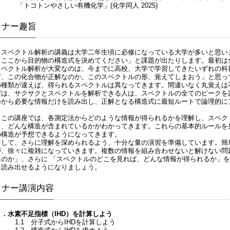
「トコトンやさしい有機化学」(化学同人 2025)
ミナー趣旨
スペクトル解析の講義は大学二年生頃に必修になっている大学が多いと思い
「ここから目的物の構造式を決めてください」と課題が出たりします。最初は
スペクトル解析が大変なのは、今までに高校、大学で学習してきたいずれの科
ど、この化合物が正解なのか。このスペクトルの形、覚えてしまおう」と思っ
の種類が違えば、得られるスペクトルは異なってきます。間違いなく丸覚えは
実は、サクサクとスペクトルを解析できる人は、スペクトルの全てのピークを
ルから必要な情報だけを読み出し、正解となる構造式に最短ルートで論理的に
この講座では、各測定法からどのような情報が得られるかを理解し、スペク
て、どんな構造が含まれているかがわかってきます。これらの基本的ルールを
の構造が予想できるようになってきます。
そして、さらに理解を深められるよう、十分な量の演習を準備しています。簡
が、徐々に複雑になっていきます。複数の情報を組み合わせないと解けない問
るのか」、さらに 「スペクトルのどこを見れば、どんな情報が得られるか」
ら読み出せるようになりましょう。
ミナー講演内容
１．水素不足指標（IHD）を計算しよう
1.1 分子式からIHDを計算しよう