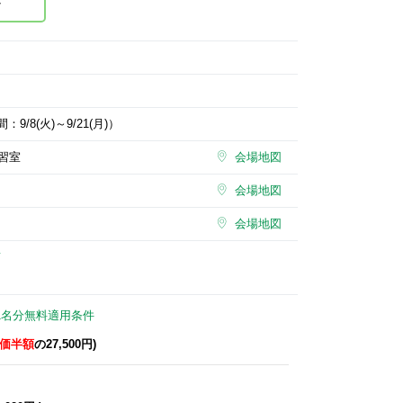
/8(火)～9/21(月)）
習室
会場地図
会場地図
会場地図
て
1名分無料適用条件
価半額
の27,500円)