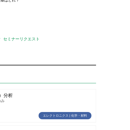
換基はどれ？
セミナーリクエスト
A）分析
のみ
エレクトロニクス | 化学・材料