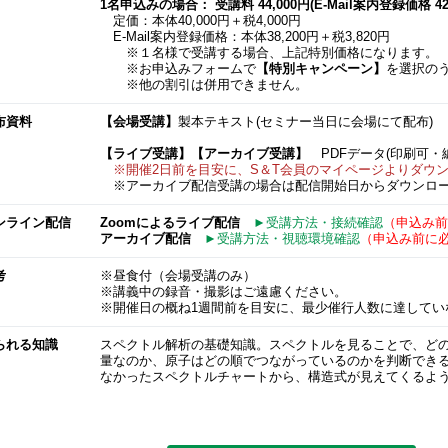
1名申込みの場合： 受講料 44,000円(E-Mail案内登録価格 42,
定価：本体40,000円＋税4,000円
E-Mail案内登録価格：本体38,200円＋税3,820円
※１名様で受講する場合、上記特別価格になります。
※お申込みフォームで
【特別キャンペーン​
】
を選択の
※他の割引は併用できません。
布資料
【会場受講】
製本テキスト(セミナー当日に会場にて配布)
【ライブ受講】【アーカイブ受講】
PDFデータ(印刷可・
※開催2日前を目安に、S＆T会員のマイページよりダウ
※アーカイブ配信受講の場合は配信開始日からダウンロー
ンライン配信
Zoomによるライブ配信
►受講方法・接続確認
（申込み前
アーカイブ配信
►受講方法・視聴環境確認
（申込み前に
考
※昼食付（会場受講のみ）
※講義中の録音・撮影はご遠慮ください。
※開催日の概ね1週間前を目安に、最少催行人数に達してい
られる知識
スペクトル解析の基礎知識。スペクトルを見ることで、ど
量なのか、原子はどの順でつながっているのかを判断でき
なかったスペクトルチャートから、構造式が見えてくるよ