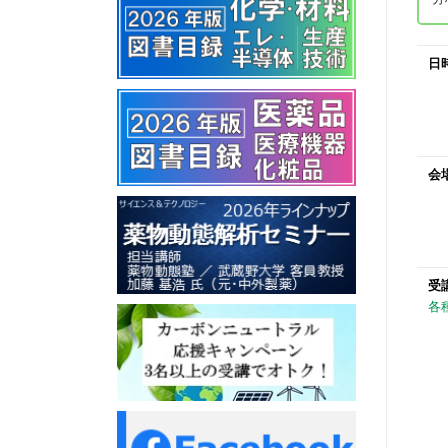
日
会
受
各