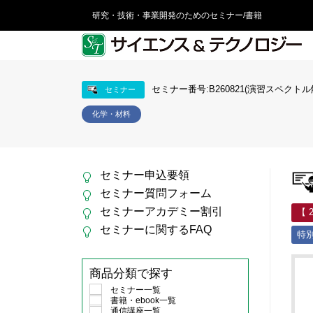
研究・技術・事業開発のためのセミナー/書籍
セミナー番号:B260821(演習スペクトル
セミナー
化学・材料
セミナー申込要領
セミナー質問フォーム
セミナーアカデミー割引
【 
セミナーに関するFAQ
特
商品分類で探す
セミナー一覧
書籍・ebook一覧
通信講座一覧