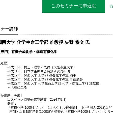
このセミナーに
申込む
ミナー講師
関西大学 化学生命工学部 准教授 矢野 将文 氏
【専門】有機合成化学・構造有機化学
【経歴】
平成10年 博士（理学）取得（大阪市立大学）
平成11年 日本学術振興会特別研究員(PD)
平成12年 関西大学 工学部 教養化学教室 助手
平成17年 関西大学 工学部 教養化学教室 専任講師
平成22年 関西大学 化学生命工学部 化学・物質工学科 准教授
～現在に至る
【受賞歴・著書】
エスペック環境研究奨励賞（2024年8月)
著書：
「有機化学 1000本ノック 【スペクトル解析編】」(化学同人 2022)など
圧倒的な収録問題数(1000題)が特長の「有機化学1000本ノック」シリ