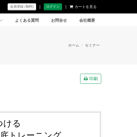
|
|
カートを見る
会員登録 (無料)
ログイン
よくある質問
お問合せ
会社概要
ホーム
/
セミナー
印刷
つける
徹底トレーニング