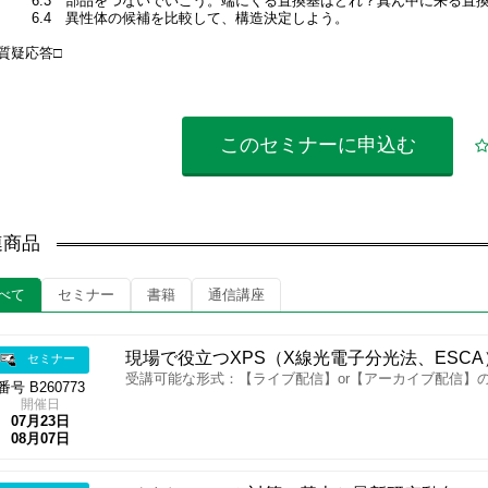
6.3 部品をつないでいこう。端にくる置換基はどれ？真ん中に来る置
6.4 異性体の候補を比較して、構造決定しよう。
□質疑応答□
このセミナーに
申込む
連商品
べて
セミナー
書籍
通信講座
現場で役立つXPS（X線光電子分光法、ESC
セミナー
受講可能な形式：【ライブ配信】or【アーカイブ配信】
番号 B260773
開催日
07月23日
08月07日