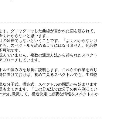
ます。グニャグニャした曲線が書かれた図を渡されて、
全くわからないと思います。
目の延長でもないということです。「よくわからないけ
ても、スペクトルが読めるようにはなりません。化合物
不可能です。
読んでいません。複数の測定方法から得られたスペクト
アプローチしています。
トルの読み方を順番に説明します。これらの作業を通じ
身に着けておけば、初めて見るスペクトルでも、生成物
単な分子式、構造式、スペクトルの問題から始まります
題も出てきます。「この分光法では分子の何を測ってい
をつねに意識して、構造決定に必要な情報をスペクトルか