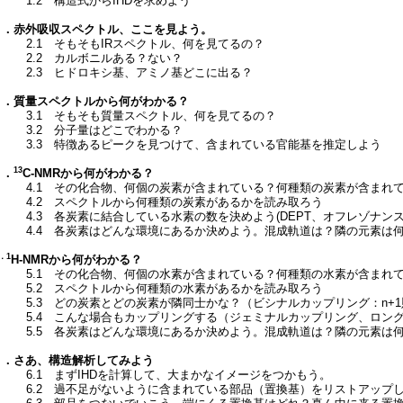
1.2 構造式からIHDを求めよう
２．赤外吸収スペクトル、ここを見よう。
2.1 そもそもIRスペクトル、何を見てるの？
2.2 カルボニルある？ない？
2.3 ヒドロキシ基、アミノ基どこに出る？
３．質量スペクトルから何がわかる？
3.1 そもそも質量スペクトル、何を見てるの？
3.2 分子量はどこでわかる？
3.3 特徴あるピークを見つけて、含まれている官能基を推定しよう
13
４．
C-NMRから何がわかる？
4.1 その化合物、何個の炭素が含まれている？何種類の炭素が含まれ
4.2 スペクトルから何種類の炭素があるかを読み取ろう
4.3 各炭素に結合している水素の数を決めよう(DEPT、オフレゾナン
4.4 各炭素はどんな環境にあるか決めよう。混成軌道は？隣の元素は
．1
H-NMRから何がわかる？
5.1 その化合物、何個の水素が含まれている？何種類の水素が含まれ
5.2 スペクトルから何種類の水素があるかを読み取ろう
5.3 どの炭素とどの炭素が隣同士かな？（ビシナルカップリング：n+
5.4 こんな場合もカップリングする（ジェミナルカップリング、ロン
5.5 各炭素はどんな環境にあるか決めよう。混成軌道は？隣の元素は
６．さあ、構造解析してみよう
6.1 まずIHDを計算して、大まかなイメージをつかもう。
6.2 過不足がないように含まれている部品（置換基）をリストアップ