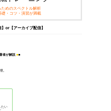
するためのスペクトル解析
基礎・コツ・演習が満載
信】or【アーカイブ配信】
ズ著者が解説
■
■
整理。
したい
ど