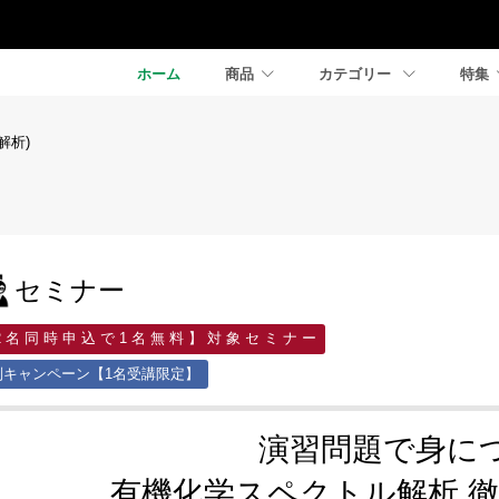
ホーム
商品
カテゴリー
特集
解析)
セミナー
2 名 同 時 申 込 で 1 名 無 料 】 対 象 セ ミ ナ ー
別キャンペーン【1名受講限定】
演習問題で身に
有機化学スペクトル解析 