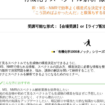
IR・MS・NMRで効率よく構造式を決定
「こう読めばよかったんだ」と腹落ちする
受講可能な形式：【会場受講】or【ライブ配
■
■
「
有機化学1000本ノック」シリー
て見るスペクトルでも生成物の構造決定ができるように、
、MS、NMRで得られる情報、スペクトルの読み方、構造決定に必要な情報を
の随所で演習問題を解き、悩み、講師の解説を聞いて納得することで、
サクとスペクトルを解析できるようになるためのセミナー。
こんな方におすすめ
R、MS、NMRのスペクトル解析業務を効率化したい
知の化合物や初めて見るスペクトルでも生成物の構造を悩まずに予想したい
系的に学んだことがなく、イチから教わりたい
生時代の知識をアップデートしたい、暗記頼りや場当たり的な知識から脱却
析担当とのより良い議論のため、研究者自身が結果をざっと確認したい な