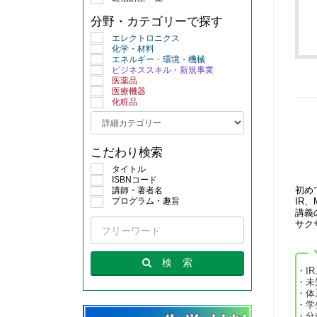
分野・カテゴリーで探す
エレクトロニクス
化学・材料
エネルギー・環境・機械
ビジネススキル・新規事業
医薬品
医療機器
化粧品
こだわり検索
タイトル
ISBNコード
講師・著者名
初め
プログラム・趣旨
IR
講義
サク
検
索
・I
・未
・体
・学
・分