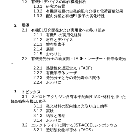
1.3 有機ELデバイスの動作機構解析
1.3.1 研究の背景
1.3.2 有機蒸着膜の自発的配向分極と電荷蓄積効果
1.3.3 配向分極と有機EL素子の劣化特性
2. 展望
2.1 有機EL研究開発および実用化への取り組み
2.1.1 有機ELの実用化経緯
2.1.2 材料とデバイス
2.1.3 塗布型素子
2.1.4 展望
2.1.5 おわりに
2.2 有機発光分子の新展開－TADF・レーザー・長寿命発光
－
2.2.1 熱活性化遅延蛍光（TADF）
2.2.2 有機半導体レーザ
2.2.3 発光分子とその発光寿命の関係
2.2.4 おわりに
3. トピックス
3.1 スピロビアクリジン含有水平配向性TADF材料を用いた
超高効率有機EL素子
3.1.1 発光材料の配向性と光取り出し効率
3.1.2 実験
3.1.3 結果と考察
3.1.4 おわりに
3.2 エレクトライドに関するJST-ACCELシンポジウム
3.2.1 透明酸化物半導体（TAOS）