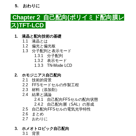
5. おわりに
Chapter２ 自己配向(ポリイミド配向膜レ
ス)TFT-LCD
1. 液晶と配向技術の基礎
1.1 液晶とは
1.2 偏光と偏光板
1.3 分子配列と表示モード
1.3.1 分子配列
1.3.2 表示モード
1.3.3 TN-Mode LCD
2. ホモジニアス自己配向
2.1 技術的背景
2.2 FFSモードセルの作製工程
2.3 材料（添加剤）
2.4 結果と議論
2.4.1 自己配向FFSセルの配向状態
2.4.2 自己配向層（SAL）の形成
2.5 自己配向FFSセルの電気光学特性
2.6 まとめ
2.7 おわりに
3. ホメオトロピック自己配向
3.1 背景