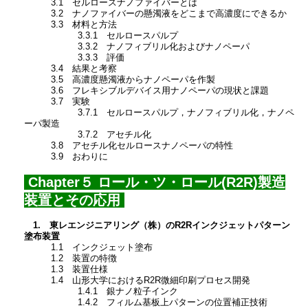
3.1 セルロースナノファイバーとは
3.2 ナノファイバーの懸濁液をどこまで高濃度にできるか
3.3 材料と方法
3.3.1 セルロースパルプ
3.3.2 ナノフィブリル化およびナノペーパ
3.3.3 評価
3.4 結果と考察
3.5 高濃度懸濁液からナノペーパを作製
3.6 フレキシブルデバイス用ナノペーパの現状と課題
3.7 実験
3.7.1 セルロースパルプ，ナノフィブリル化，ナノペ
ーパ製造
3.7.2 アセチル化
3.8 アセチル化セルロースナノペーパの特性
3.9 おわりに
Chapter５ ロール・ツ・ロール(R2R)製造
装置とその応用
1. 東レエンジニアリング（株）のR2Rインクジェットパターン
塗布装置
1.1 インクジェット塗布
1.2 装置の特徴
1.3 装置仕様
1.4 山形大学におけるR2R微細印刷プロセス開発
1.4.1 銀ナノ粒子インク
1.4.2 フィルム基板上パターンの位置補正技術