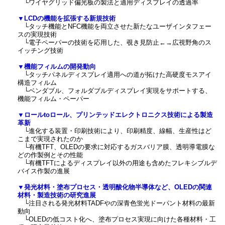
└ワイヤグリッド偏光板の製法と適用ディスプレイの透過率
▼LCDの機能を拡張する新規技術
└タッチ機能とNFC機能を両立させた新たなユーザインタフェー
スの実現技術
└電子ペーパーの技術を応用した、覗き見防止←→広視野角のス
イッチング技術
▼機能フィルムの開発動向
└タッチパネルディスプレイ適用への道が拓けた高硬度モスアイ
構造フィルム
└ベンダブル、フォルダブルディスプレイ実現をサポートする、
機能フィルム・ペーパー
▼ロールtoロール、プリンテッドエレクトロニクス技術による製造
革新
└進化する装置・印刷技術により、印刷精度、線幅、生産性はど
こまで実現されたのか
└有機TFT、OLEDの要求に対応するガスバリア膜、透明導電膜な
どの作製例とその性能
└有機TFTによるディスプレイ以外の用途も含めたフレキシブルデ
バイス作製の進展
▼発光材料・塗布プロセス・透明酸化物半導体など、OLEDの関連
材料・製造技術の研究進展
└注目される発光材料TADFやの深青色蛍光ドーパント材料の最新
動向
└OLEDの低コスト化へ、塗布プロセス実現に向けた各種材料・工