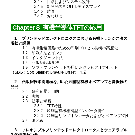
3.4.4 回路およびシステム設計
3.4.5 新開発のM-OLEDディスプレイ
3.4.6 結論
3.4.7 おわりに
Chapter８ 有機半導体TFTの応用
1. プリンテッドエレクトロニクスにおける有機トランジスタの
現状と課題
1.1 有機集積回路のための印刷プロセス技術の高度化
1.2 印刷方法とインク
1.3 インクジェット法
1.4 凸版反転印刷法
1.5 ソフトブランケットを用いたグラビアオフセット
（SBG：Soft Blanket Gravure Offset）印刷
2. 凸版反転印刷電極を用いた相補型有機オペアンプと発振器の
開発
2.1 研究背景と目的
2.2 実験
2.3 結果と考察
2.3.1 TFT特性
2.3.2 印刷型有機相補型インバータ特性
2.3.3 印刷型リングオシレータおよびオペアンプ特性
2.4 まとめ
3. フレキシブルプリンテッドエレクトロニクスとウェアラブル