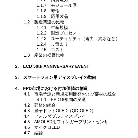
1.1.7 モジュール厚
1.1.8 寿命
1.1.9 応用製品
1.2 製造関連の比較
1.2.1 生産規模
1.2.2 製造プロセス
1.2.3 ユーティリティ（電力，純水など）
1.2.4 歩留まり
1.2.5 コスト
1.3 産業の裾野比較
2. LCD 50th ANNIVERSARY EVENT
3. スマートフォン用ディスプレイの動向
4. FPD市場における付加価値の創造
4.1 市場予測と新規応用開発および部材の統合
4.1.1 FPD18年間の変遷
4.2 部材の統合
4.3 量子ドットOLED（QD-OLED）
4.4 フォルダブルディスプレイ
4.5 AMOLED用フィンガープリントセンサ
4.6 マイクロLED
4.7 結論