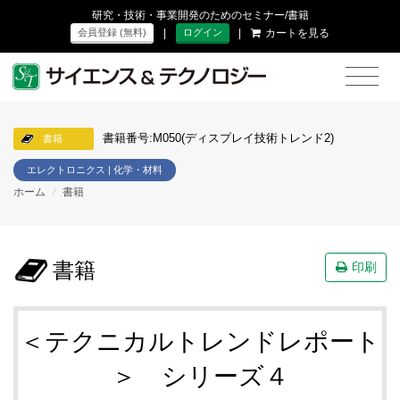
研究・技術・事業開発のためのセミナー/書籍
|
|
カートを見る
会員登録 (無料)
ログイン
書籍番号:M050(ディスプレイ技術トレンド2)
書籍
エレクトロニクス | 化学・材料
ホーム
/
書籍
書籍
印刷
＜テクニカルトレンドレポート
＞ シリーズ４