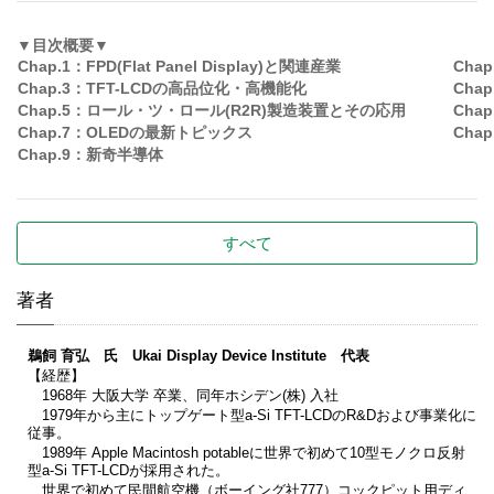
▼目次概要▼
Chap.1：FPD(Flat Panel Display)と関連産業
Cha
Chap.
3：TFT-LCDの高品位化・高機能化
Chap
Chap.5：
ロール・ツ・ロール(R2R)製造装置とその応用
Chap
Chap.7：
OLEDの最新トピックス
Chap
Chap.9：新奇半導体
すべて
著者
鵜飼 育弘 氏 Ukai Display Device Institute 代表
【経歴】
1968年 大阪大学 卒業、同年ホシデン(株) 入社
1979年から主にトップゲート型a-Si TFT-LCDのR&Dおよび事業化に
従事。
1989年 Apple Macintosh potableに世界で初めて10型モノクロ反射
型a-Si TFT-LCDが採用された。
世界で初めて民間航空機（ボーイング社777）コックピット用ディ