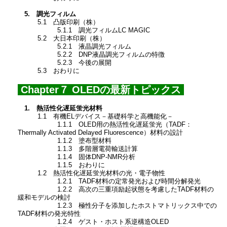
5. 調光フィルム
5.1 凸版印刷（株）
5.1.1 調光フィルムLC MAGIC
5.2 大日本印刷（株）
5.2.1 液晶調光フィルム
5.2.2 DNP液晶調光フィルムの特徴
5.2.3 今後の展開
5.3 おわりに
Chapter７ OLEDの最新トピックス
1. 熱活性化遅延蛍光材料
1.1 有機ELデバイス－基礎科学と高機能化－
1.1.1 OLED用の熱活性化遅延蛍光（TADF：
Thermally Activated Delayed Fluorescence）材料の設計
1.1.2 塗布型材料
1.1.3 多階層電荷輸送計算
1.1.4 固体DNP-NMR分析
1.1.5 おわりに
1.2 熱活性化遅延蛍光材料の光・電子物性
1.2.1 TADF材料の定常発光および時間分解発光
1.2.2 高次の三重項励起状態を考慮したTADF材料の
緩和モデルの検討
1.2.3 極性分子を添加したホストマトリックス中での
TADF材料の発光特性
1.2.4 ゲスト・ホスト系逆構造OLED