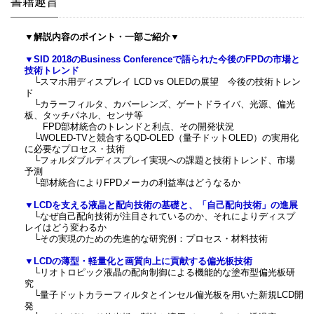
書籍趣旨
▼解説内容のポイント・一部ご紹介▼
▼SID 2018のBusiness Conferenceで語られた今後のFPDの市場と
技術トレンド
└スマホ用ディスプレイ LCD vs OLEDの展望 今後の技術トレン
ド
└カラーフィルタ、カバーレンズ、ゲートドライバ、光源、偏光
板、タッチパネル、センサ等
FPD部材統合のトレンドと利点、その開発状況
└WOLED-TVと競合するQD-OLED（量子ドットOLED）の実用化
に必要なプロセス・技術
└フォルダブルディスプレイ実現への課題と技術トレンド、市場
予測
└部材統合によりFPDメーカの利益率はどうなるか
▼LCDを支える液晶と配向技術の基礎と、「自己配向技術」の進展
└なぜ自己配向技術が注目されているのか、それによりディスプ
レイはどう変わるか
└その実現のための先進的な研究例：プロセス・材料技術
▼LCDの薄型・軽量化と画質向上に貢献する偏光板技術
└リオトロピック液晶の配向制御による機能的な塗布型偏光板研
究
└量子ドットカラーフィルタとインセル偏光板を用いた新規LCD開
発