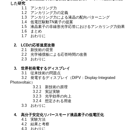
した研究
1.1 アンカリング力
1.2 アンカリング力の定義
1.3 アンカリング力による液晶の配向パターニング
1.4 低電圧駆動TN素子の提案
1.5 液晶素子の非線形光学応答におけるアンカリング力効果
1.6 まとめ
1.7 おわりに
2. LCDの応答速度改善
2.1 新技術の背景
2.2 光学補償板による応答時間の改善
2.3 おわりに
3. 世界初発電するディスプレイ
3.1 従来技術の問題点
3.2 発電するディスプレイ（DIPV：Display-Integrated
Photovoltaic）
3.2.1 新技術の原理
3.2.2 実証実験
3.2.3 光学効率の向上
3.2.4 想定される用途
3.3 おわりに
4. 高分子安定化リバースモード液晶素子の低電圧化
4.1 実験方法
4.2 結果と考察
4.3 おわりに