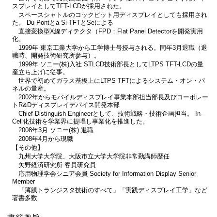
スプレイとしてTFT-LCDが採用された。
スペースシャトルのコックピット用ディスプレイとしても採用され
た。 Du Pontとa-Si TFTとSeによる
直接変換型X線ディテクタ（FPD：Flat Panel Detectorを開発実用
化。
1999年 東京工業大学から工学博士号授与される。同年3月退職（退
職時、開発技術研究所参与）。
1999年 ソニー(株)入社 STLCD技術部長としてLTPS TFT-LCDの量
産立ち上げに従事。
世界で初めてガラス基板上にLTPS TFTによるシステム・オン・パ
ネルの量産。
2002年からモバイルディスプレイ事業本部担当部長及びコーポレー
トR&Dディスプレイデバイス開発本部
Chief Distinguish Engineerとして、技術戦略・技術企画担当。 In-
Cell化技術を学業界に提唱し事業化を推進した。
2008年3月 ソニー(株) 退職
2008年4月から現職
【その他】
九州大学大学院、大阪市立大学大学院非常勤講師歴任
矢野経済研究所 客員研究員
応用物理学会シニア会員 Society for Information Display Senior
Member
「薄膜トランジスタ技術のすべて」「実践ディスプレイ工学」など
著書多数