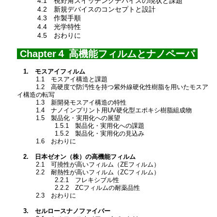
4.1 視野角スイッチングデバイスの現状と課題
4.2 新規デバイスのコンセプトと設計
4.3 作製手順
4.4 光学特性
4.5 おわりに
Chapter４ 高機能フィルムとナノペーパ
1. モスアイフィルム
1.1 モスアイ構造と課題
1.2 高硬度で防汚性を持つ紫外線硬化性樹脂を用いたモスア
イ構造の転写
1.3 新開発モスアイ構造の特性
1.4 ナノインプリント用UV硬化型エポキシ樹脂組成物
1.5 製品化・実用化への展望
1.5.1 製品化・実用化への課題
1.5.2 製品化・実用化の見込み
1.6 おわりに
2. 日本ゼオン（株）の高機能フィルム
2.1 可撓性が高いフィルム（ZEフィルム）
2.2 耐熱性が高いフィルム（ZCフィルム）
2.2.1 フレキシブル性
2.2.2 ZCフィルムの耐薬品性
2.3 おわりに
3. セルロースナノファイバー