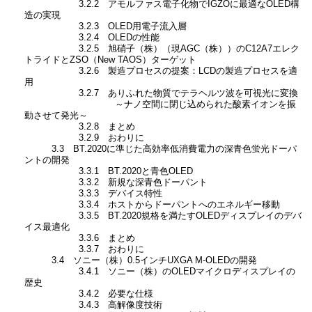
3.2.2 アモルファス電子化物でIGZOに最適なOLED構
造の実現
3.2.3 OLED用電子流入層
3.2.4 OLEDの性能
3.2.5 旭硝子（株）（現AGC（株））のC12A7エレク
トライドとZSO（New TAOS）ターゲット
3.2.6 製造プロセスの提案：LCDの製造プロセスを適
用
3.2.7 ありふれた物質でテラヘルツ波を可視光に変換
～ナノ空間に閉じ込められた酸素イオンを振
動させて発光～
3.2.8 まとめ
3.2.9 おわりに
3.3 BT.2020に準じた高効率低消費電力の深青色蛍光ドーパ
ントの開発
3.3.1 BT.2020と青色OLED
3.3.2 新規な深青色ドーパント
3.3.3 デバイス特性
3.3.4 ホストからドーパントへのエネルギー移動
3.3.5 BT.2020規格を満たすOLEDディスプレイのデバ
イス最適化
3.3.6 まとめ
3.3.7 おわりに
3.4 ソニー（株）0.5インチUXGA M-OLEDの開発
3.4.1 ソニー（株）のOLEDマイクロディスプレイの
歴史
3.4.2 必要な仕様
3.4.3 高解像度技術