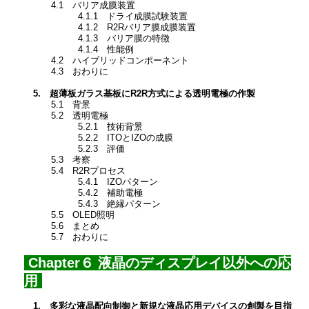
4.1 バリア成膜装置
4.1.1 ドライ成膜試験装置
4.1.2 R2Rバリア膜成膜装置
4.1.3 バリア膜の特徴
4.1.4 性能例
4.2 ハイブリッドコンポーネント
4.3 おわりに
5. 超薄板ガラス基板にR2R方式による透明電極の作製
5.1 背景
5.2 透明電極
5.2.1 技術背景
5.2.2 ITOとIZOの成膜
5.2.3 評価
5.3 考察
5.4 R2Rプロセス
5.4.1 IZOパターン
5.4.2 補助電極
5.4.3 絶縁パターン
5.5 OLED照明
5.6 まとめ
5.7 おわりに
Chapter６ 液晶のディスプレイ以外への応
用
1. 多彩な液晶配向制御と新規な液晶応用デバイスの創製を目指