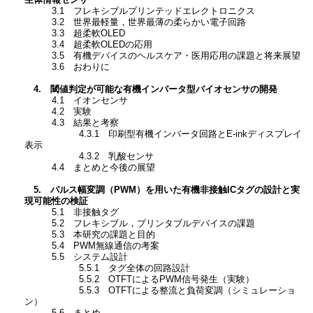
生体情報センサ
3.1 フレキシブルプリンテッドエレクトロニクス
3.2 世界最軽量，世界最薄の柔らかい電子回路
3.3 超柔軟OLED
3.4 超柔軟OLEDの応用
3.5 有機デバイスのヘルスケア・医用応用の課題と将来展望
3.6 おわりに
4. 閾値判定が可能な有機インバータ型バイオセンサの開発
4.1 イオンセンサ
4.2 実験
4.3 結果と考察
4.3.1 印刷型有機インバータ回路とE-inkディスプレイ
表示
4.3.2 乳酸センサ
4.4 まとめと今後の展望
5. パルス幅変調（PWM）を用いた有機非接触ICタグの設計と実
現可能性の検証
5.1 非接触タグ
5.2 フレキシブル，プリンタブルデバイスの課題
5.3 本研究の課題と目的
5.4 PWM無線通信の考案
5.5 システム設計
5.5.1 タグ全体の回路設計
5.5.2 OTFTによるPWM信号発生（実験）
5.5.3 OTFTによる整流と負荷変調（シミュレーショ
ン）