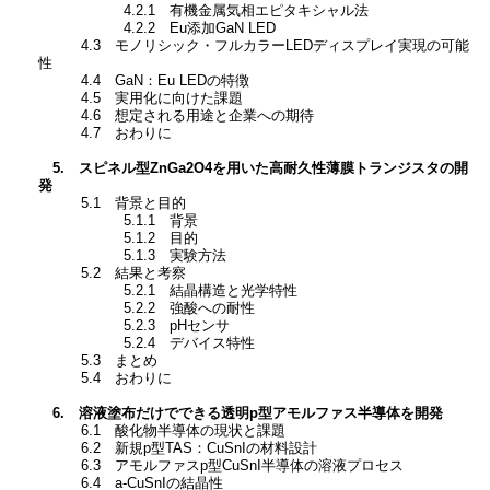
4.2.1 有機金属気相エピタキシャル法
4.2.2 Eu添加GaN LED
4.3 モノリシック・フルカラーLEDディスプレイ実現の可能
性
4.4 GaN：Eu LEDの特徴
4.5 実用化に向けた課題
4.6 想定される用途と企業への期待
4.7 おわりに
5. スピネル型ZnGa2O4を用いた高耐久性薄膜トランジスタの開
発
5.1 背景と目的
5.1.1 背景
5.1.2 目的
5.1.3 実験方法
5.2 結果と考察
5.2.1 結晶構造と光学特性
5.2.2 強酸への耐性
5.2.3 pHセンサ
5.2.4 デバイス特性
5.3 まとめ
5.4 おわりに
6. 溶液塗布だけでできる透明p型アモルファス半導体を開発
6.1 酸化物半導体の現状と課題
6.2 新規p型TAS：CuSnIの材料設計
6.3 アモルファスp型CuSnI半導体の溶液プロセス
6.4 a-CuSnIの結晶性