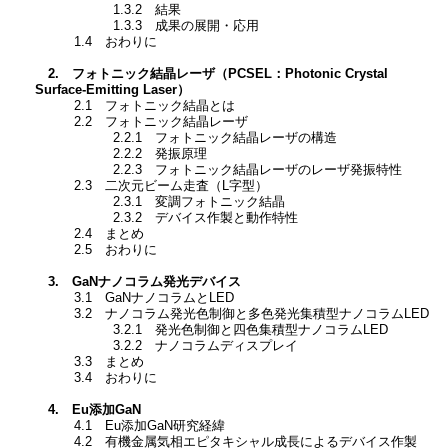
1.3.2 結果
1.3.3 成果の展開・応用
1.4 おわりに
2. フォトニック結晶レーザ（PCSEL：Photonic Crystal
Surface-Emitting Laser）
2.1 フォトニック結晶とは
2.2 フォトニック結晶レーザ
2.2.1 フォトニック結晶レーザの構造
2.2.2 発振原理
2.2.3 フォトニック結晶レーザのレーザ発振特性
2.3 二次元ビーム走査（L字型）
2.3.1 変調フォトニック結晶
2.3.2 デバイス作製と動作特性
2.4 まとめ
2.5 おわりに
3. GaNナノコラム発光デバイス
3.1 GaNナノコラムとLED
3.2 ナノコラム発光色制御と多色発光集積型ナノコラムLED
3.2.1 発光色制御と四色集積型ナノコラムLED
3.2.2 ナノコラムディスプレイ
3.3 まとめ
3.4 おわりに
4. Eu添加GaN
4.1 Eu添加GaN研究経緯
4.2 有機金属気相エピタキシャル成長によるデバイス作製