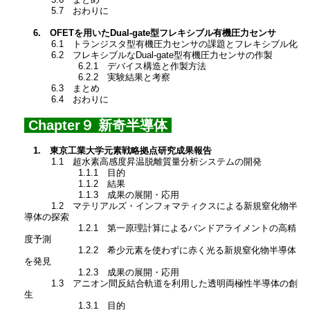
5.6 まとめ
5.7 おわりに
6. OFETを用いたDual-gate型フレキシブル有機圧力センサ
6.1 トランジスタ型有機圧力センサの課題とフレキシブル化
6.2 フレキシブルなDual-gate型有機圧力センサの作製
6.2.1 デバイス構造と作製方法
6.2.2 実験結果と考察
6.3 まとめ
6.4 おわりに
Chapter９ 新奇半導体
1. 東京工業大学元素戦略拠点研究成果報告
1.1 超水素高感度昇温脱離質量分析システムの開発
1.1.1 目的
1.1.2 結果
1.1.3 成果の展開・応用
1.2 マテリアルズ・インフォマティクスによる新規窒化物半
導体の探索
1.2.1 第一原理計算によるバンドアライメントの高精
度予測
1.2.2 希少元素を使わずに赤く光る新規窒化物半導体
を発見
1.2.3 成果の展開・応用
1.3 アニオン間反結合軌道を利用した透明両極性半導体の創
生
1.3.1 目的