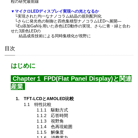
程の研究最前線
▼マイクロLEDディスプレイ実現への光となるか
└実現された均一なナノコラム結晶の規則配列化
└さらに発光色の制御と四色集積型ナノコラムLEDへ展開―
└Eu添加GaNを用いた赤色LED動作の実現、さらに青・緑と合わ
せた3原色LEDの
結晶成長技術による同時集積化が視野に
目次
はじめに
Chapter１ FPD(Flat Panel Display)と関連
産業
1. TFT-LCDとAMOLED比較
1.1 特性比較
1.1.1 駆動方式
1.1.2 応答時間
1.1.3 視野角
1.1.4 色再現範囲
1.1.5 解像度
1.1.6 消費電力