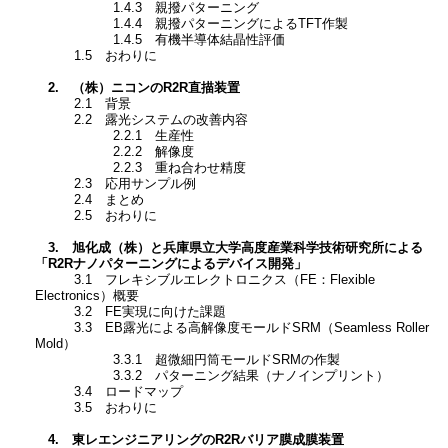
1.4.3 親撥パターニング
1.4.4 親撥パターニングによるTFT作製
1.4.5 有機半導体結晶性評価
1.5 おわりに
2. （株）ニコンのR2R直描装置
2.1 背景
2.2 露光システムの改善内容
2.2.1 生産性
2.2.2 解像度
2.2.3 重ね合わせ精度
2.3 応用サンプル例
2.4 まとめ
2.5 おわりに
3. 旭化成（株）と兵庫県立大学高度産業科学技術研究所による
「R2Rナノパターニングによるデバイス開発」
3.1 フレキシブルエレクトロニクス（FE：Flexible
Electronics）概要
3.2 FE実現に向けた課題
3.3 EB露光による高解像度モールドSRM（Seamless Roller
Mold）
3.3.1 超微細円筒モールドSRMの作製
3.3.2 パターニング結果（ナノインプリント）
3.4 ロードマップ
3.5 おわりに
4. 東レエンジニアリングのR2Rバリア膜成膜装置