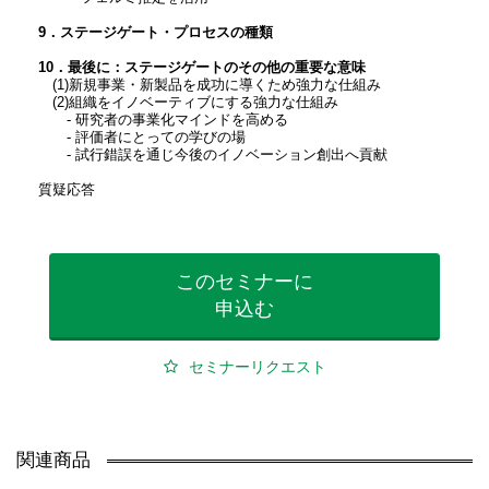
9．ステージゲート・プロセスの種類
10．最後に：ステージゲートのその他の重要な意味
(1)新規事業・新製品を成功に導くため強力な仕組み
(2)組織をイノベーティブにする強力な仕組み
- 研究者の事業化マインドを高める
- 評価者にとっての学びの場
- 試行錯誤を通じ今後のイノベーション創出へ貢献
質疑応答
このセミナーに
申込む
セミナーリクエスト
関連商品