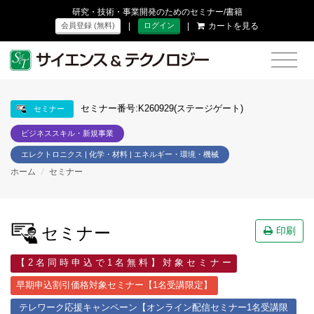
研究・技術・事業開発のためのセミナー/書籍
|
|
カートを見る
会員登録 (無料)
ログイン
セミナー番号:K260929(ステージゲート)
セミナー
ビジネススキル・新規事業
エレクトロニクス | 化学・材料 | エネルギー・環境・機械
ホーム
/
セミナー
セミナー
印刷
【 2 名 同 時 申 込 で 1 名 無 料 】 対 象 セ ミ ナ ー
早期申込割引価格対象セミナー【1名受講限定】
テレワーク応援キャンペーン【オンライン配信セミナー1名受講限