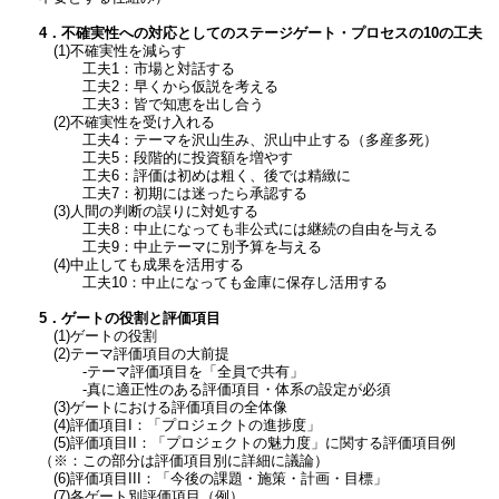
4．不確実性への対応としてのステージゲート・プロセスの10の工夫
(1)不確実性を減らす
工夫1：市場と対話する
工夫2：早くから仮説を考える
工夫3：皆で知恵を出し合う
(2)不確実性を受け入れる
工夫4：テーマを沢山生み、沢山中止する（多産多死）
工夫5：段階的に投資額を増やす
工夫6：評価は初めは粗く、後では精緻に
工夫7：初期には迷ったら承認する
(3)人間の判断の誤りに対処する
工夫8：中止になっても非公式には継続の自由を与える
工夫9：中止テーマに別予算を与える
(4)中止しても成果を活用する
工夫10：中止になっても金庫に保存し活用する
5．ゲートの役割と評価項目
(1)ゲートの役割
(2)テーマ評価項目の大前提
-テーマ評価項目を「全員で共有」
-真に適正性のある評価項目・体系の設定が必須
(3)ゲートにおける評価項目の全体像
(4)評価項目I：「プロジェクトの進捗度」
(5)評価項目II：「プロジェクトの魅力度」に関する評価項目例
（※：この部分は評価項目別に詳細に議論）
(6)評価項目III：「今後の課題・施策・計画・目標」
(7)各ゲート別評価項目（例）