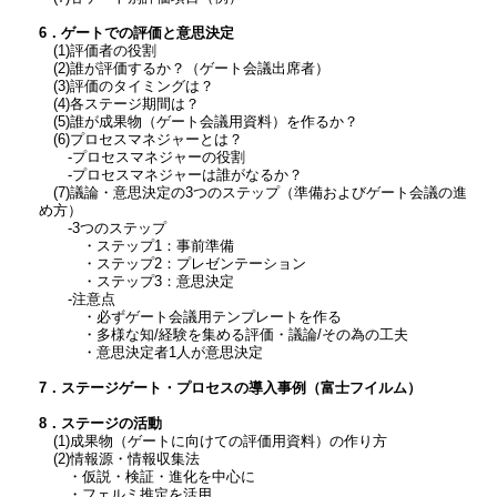
6．ゲートでの評価と意思決定
(1)評価者の役割
(2)誰が評価するか？（ゲート会議出席者）
(3)評価のタイミングは？
(4)各ステージ期間は？
(5)誰が成果物（ゲート会議用資料）を作るか？
(6)プロセスマネジャーとは？
‐プロセスマネジャーの役割
‐プロセスマネジャーは誰がなるか？
(7)議論・意思決定の3つのステップ（準備およびゲート会議の進
め方）
‐3つのステップ
・ステップ1：事前準備
・ステップ2：プレゼンテーション
・ステップ3：意思決定
‐注意点
・必ずゲート会議用テンプレートを作る
・多様な知/経験を集める評価・議論/その為の工夫
・意思決定者1人が意思決定
7．ステージゲート・プロセスの導入事例（富士フイルム）
8．ステージの活動
(1)成果物（ゲートに向けての評価用資料）の作り方
(2)情報源・情報収集法
・仮説・検証・進化を中心に
・フェルミ推定を活用