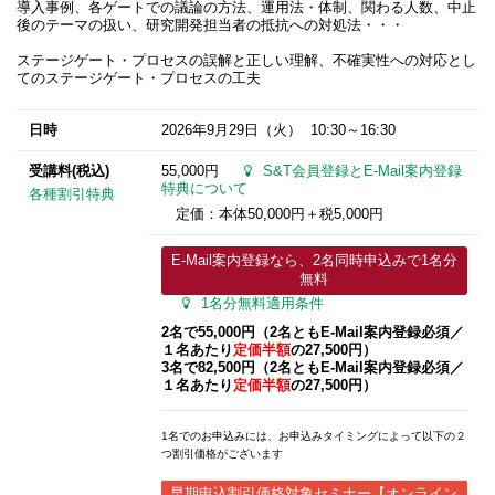
導入事例、各ゲートでの議論の方法、運用法・体制、関わる人数、中止
後のテーマの扱い、研究開発担当者の抵抗への対処法・・・
ステージゲート・プロセスの誤解と正しい理解、不確実性への対応とし
てのステージゲート・プロセスの工夫
日時
2026年9月29日
（火） 10:30～16:30
受講料(税込)
55,000円
S&T会員登録とE-Mail案内登録
特典について
各種割引特典
定価：本体50,000円＋税5,000円
E-Mail案内登録なら、2名同時申込みで1名分
無料
1名分無料適用条件
2名で55,000円（2名ともE-Mail案内登録必須​／
１名あたり
定価半額
の27,500円）
3名で82,500円（2名ともE-Mail案内登録必須​／
１名あたり
定価半額
の27,500円）
1名でのお申込みには、お申込みタイミングによって以下の２
つ割引価格がございます
早期申込割引価格対象セミナー【オンライン