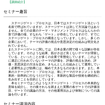
【講師紹介】
セミナー趣旨
ステージゲート・プロセスは、日本ではステージゲート法という
名前で呼ばれていますが、ステージゲートは決して方法論ではあり
ません。全ての企業のテーマ・マネジメントプロセスはなんらかの
形で評価の場、すなわち「ゲート」が存在していますので、すでに
ステージゲート・プロセスの構造となっています。しかし、多くの
企業において、テーマの評価の視点や意思決定の仕組みは明文化さ
れていません。
またステージゲートに関しては、日本企業の間で様々な誤解が存在
しています。そのような結果、筋がさほど良くないテーマが滞留し
ている、といったことが多くの企業で常態化しています。このよう
に適正に行われていないテーマの評価を、評価の視点を決め、評
価・意思決定の方法を定め、きちんとした仕組みとして運用してい
く必要性および効果には、極めて大きなものがあります。また、本
来のステージゲート・プロセスは、単にテーマのマネジメントを効
果的・効率的に行なうだけでなく、革新的な製品や技術を継続的に
生み出すことを目的としています。
本セミナーではこのようなステージゲート・プロセスの本来的な
意味を紹介し、その後それらを踏まえた実際の各ゲートでの評価項
目、ゲートでの議論の方法、その他運用法および体制についての議
論を行います。
セミナー講演内容