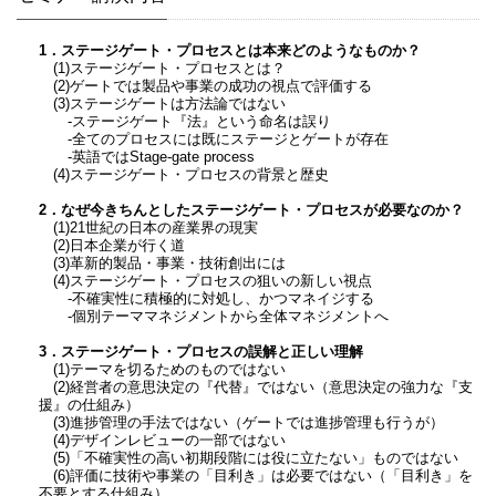
1．ステージゲート・プロセスとは本来どのようなものか？
(1)ステージゲート・プロセスとは？
(2)ゲートでは製品や事業の成功の視点で評価する
(3)ステージゲートは方法論ではない
‐ステージゲート『法』という命名は誤り
‐全てのプロセスには既にステージとゲートが存在
‐英語ではStage-gate process
(4)ステージゲート・プロセスの背景と歴史
2．なぜ今きちんとしたステージゲート・プロセスが必要なのか？
(1)21世紀の日本の産業界の現実
(2)日本企業が行く道
(3)革新的製品・事業・技術創出には
(4)ステージゲート・プロセスの狙いの新しい視点
‐不確実性に積極的に対処し、かつマネイジする
‐個別テーママネジメントから全体マネジメントへ
3．ステージゲート・プロセスの誤解と正しい理解
(1)テーマを切るためのものではない
(2)経営者の意思決定の『代替』ではない（意思決定の強力な『支
援』の仕組み）
(3)進捗管理の手法ではない（ゲートでは進捗管理も行うが）
(4)デザインレビューの一部ではない
(5)「不確実性の高い初期段階には役に立たない」ものではない
(6)評価に技術や事業の「目利き」は必要ではない（「目利き」を
不要とする仕組み）