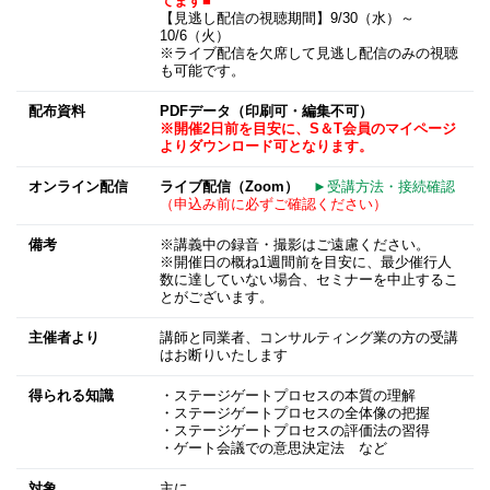
てます■
【見逃し配信の視聴期間】9/30（水）～
10/6（火）
※ライブ配信を欠席して見逃し配信のみの視聴
も可能です。
配布資料
PDFデータ（印刷可・編集不可）
※開催2日前を目安に、S＆T会員のマイページ
よりダウンロード可となります。
オンライン配信
ライブ配信（Zoom）
►受講方法・接続確認
（申込み前に必ずご確認ください）
備考
※講義中の録音・撮影はご遠慮ください。
※開催日の概ね1週間前を目安に、最少催行人
数に達していない場合、セミナーを中止するこ
とがございます。
主催者より
講師と同業者、コンサルティング業の方の受講
はお断りいたします
得られる知識
・ステージゲートプロセスの本質の理解
・ステージゲートプロセスの全体像の把握
・ステージゲートプロセスの評価法の習得
・ゲート会議での意思決定法 など
対象
主に