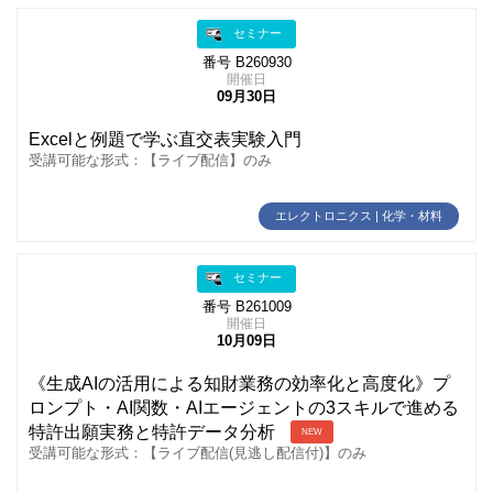
セミナー
番号 B260930
開催日
09月30日
Excelと例題で学ぶ直交表実験入門
受講可能な形式：【ライブ配信】のみ
エレクトロニクス | 化学・材料
セミナー
番号 B261009
開催日
10月09日
《生成AIの活用による知財業務の効率化と高度化》プ
ロンプト・AI関数・AIエージェントの3スキルで進める
特許出願実務と特許データ分析
NEW
受講可能な形式：【ライブ配信(見逃し配信付)】のみ