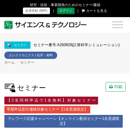
研究・技術・事業開発のためのセミナー/書籍
|
|
カートを見る
会員登録 (無料)
ログイン
セミナー番号:A260828(計算科学シミュレーション)
セミナー
エレクトロニクス | 化学・材料
ホーム
/
セミナー
セミナー
印刷
【 2 名 同 時 申 込 で 1 名 無 料 】 対 象 セ ミ ナ ー
早期申込割引価格対象セミナー【1名受講限定】
テレワーク応援キャンペーン【オンライン配信セミナー1名受講限
定】