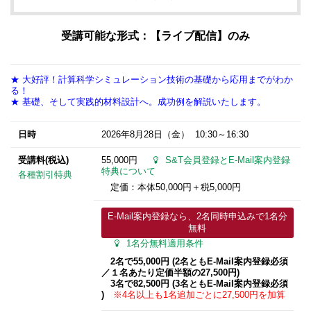
受講可能な形式：【ライブ配信】のみ
★ 大好評！計算科学シミュレーション技術の基礎から応用までがわか
る！
★ 基礎、そして実践的材料設計へ。成功例を解説いたします。
日時
2026年8月28日
（金） 10:30～16:30
受講料(税込)
55,000円
S&T会員登録とE-Mail案内登録
特典について
各種割引特典
定価：本体50,000円＋税5,000円
E-Mail案内登録なら、2名同時申込みで1名分
無料
1名分無料適用条件
2名で55,000円 (2名ともE-Mail案内登録必須​
／１名あたり定価半額の27,500円)
3名で82,500円 (3名ともE-Mail案内登録必須​
)
※4名以上も1名追加ごとに27,500円を加算