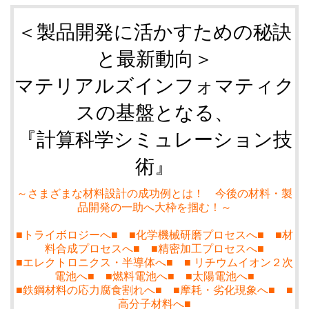
＜製品開発に活かすための秘訣
と最新動向＞
マテリアルズインフォマティク
スの基盤となる、
『計算科学シミュレーション技
術』
～さまざまな材料設計の成功例とは！ 今後の材料・製
品開発の一助へ大枠を掴む！～
■トライボロジーへ■ ■化学機械研磨プロセスへ■ ■材
料合成プロセスへ■ ■精密加工プロセスへ■
■エレクトロニクス・半導体へ■ ■ リチウムイオン２次
電池へ■ ■燃料電池へ■ ■太陽電池へ■
■鉄鋼材料の応力腐食割れへ■ ■摩耗・劣化現象へ■ ■
高分子材料へ■