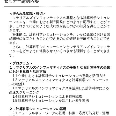
セミナー講演内容
＜得られる知識・技術＞
マテリアルズインフォマティクスの基盤となる計算科学シミュレ
ーションを、企業における製品開発にどのように応用することがで
き、これまでにどのような成功例があるのかの知見を得ることがで
きます。
将来的に、計算科学シミュレーションを、いかに企業における製
品開発に役立たせることができるのかの道筋を理解することができ
ます。
さらに、計算科学シミュレーションとマテリアルズインフォマテ
ィクスをどのように連携させていくべきかも理解することができま
す。
＜プログラム＞
１．マテリアルズインフォマティクスの基盤となる計算科学の企業
における意義と活用方法
1.1 企業における計算科学シミュレーションの意義と活用方法
1.2 マテリアルズインフォマティクスと計算科学シミュレーショ
ンの連携1
1.3 マテリアルズインフォマティクスを活用した計算科学による
高速スクリーニング
1.4 計算科学シミュレーションによる特許戦略
1.5 計算科学シミュレーションを活用した産学連携
２．計算科学シミュレーションの基礎
2.1 ニューラルネットワークの基礎・特徴・応用可能分野・適用