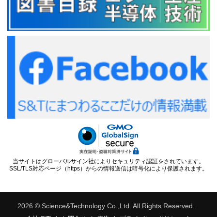
当サイトはグローバルサイン社によりセキュリティ認証をされています。
SSL/TLS対応ページ（https）からの情報送信は暗号化により保護されます。
2026 © Science&Technology Co.,Ltd. All Rights Reserved.