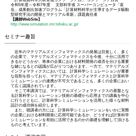
令和5年度～令和7年度 文部科学省 スーパーコンピュータ「富
岳」成果創出加速プログラム「計算材料科学が主導するデータ駆動
型研究手法の開発とマテリアル革新」課題責任者
【講師WebSite】
http://www.simulation.imr.tohoku.ac.jp/
セミナー趣旨
近年のマテリアルズインフォマティクスの発展は目覚しく、多く
の企業で、マテリアルズインフォマティクスを今後、十分に活用で
きるかどうかが、将来の企業における材料開発の成否を分ける重要
な鍵になるとの認識が広がりつつあります。一方で、マテリアルズ
インフォマティクスにおいては、計算科学シミュレーションが重要
な役割を担っており、マテリアルズインフォマティクスと計算科学
シミュレーションの連携が不可欠であることも、多くの企業におい
て広く認識されています。
そこで本講演では、マテリアルズインフォマティクスの基盤とな
る計算科学シミュレーション技術の基礎から応用までの講義を中心
に行うとともに、計算科学シミュレーションを活用した様々な材料
設計の成功例を紹介します。
また、聴講者の方には、計算科学シミュレーションをいかに実際
の企業における材料開発に応用可能であるか、どうすれば計算科学
シミュレーションを有効に活用できるのかの基礎を理解して頂ける
ものと考えています。