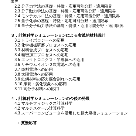
限界
2.2 分子力学法の基礎・特徴・応用可能分野・適用限界
2.3 分子動力学法の基礎・特徴・応用可能分野・適用限界
2.4 モンテカルロ法の基礎・特徴・応用可能分野・適用限界
2.5 量子化学の基礎・特徴・応用可能分野・適用限界
2.6 量子分子動力学法の基礎・特徴・応用可能分野・適用限界
３．計算科学シミュレーションによる実践的材料設計
3.1 トライボロジーへの応用
3.2 化学機械研磨プロセスへの応用
3.3 材料合成プロセスへの応用
3.4 精密加工プロセスへの応用
3.5 エレクトロニクス・半導体への応用
3.6 リチウムイオン２次電池への応用
3.7 燃料電池への応用
3.8 太陽電池への応用
3.9 鉄鋼材料の応力腐食割れへの応用
3.10 摩耗・劣化現象への応用
3.11 高分子材料への応用
４．計算科学シミュレーションの今後の発展
4.1 マルチフィジックス計算科学
4.2 マルチスケール計算科学
4.3 スーパーコンピュータを活用した超大規模シミュレーション
□質疑応答□