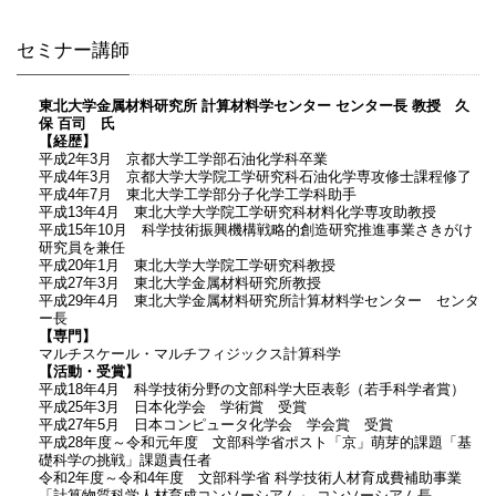
セミナー講師
東北大学金属材料研究所 計算材料学センター センター長 教授 久
保 百司 氏
【経歴】
平成2年3月 京都大学工学部石油化学科卒業
平成4年3月 京都大学大学院工学研究科石油化学専攻修士課程修了
平成4年7月 東北大学工学部分子化学工学科助手
平成13年4月 東北大学大学院工学研究科材料化学専攻助教授
平成15年10月 科学技術振興機構戦略的創造研究推進事業さきがけ
研究員を兼任
平成20年1月 東北大学大学院工学研究科教授
平成27年3月 東北大学金属材料研究所教授
平成29年4月 東北大学金属材料研究所計算材料学センター センタ
ー長
【専門】
マルチスケール・マルチフィジックス計算科学
【活動・受賞】
平成18年4月 科学技術分野の文部科学大臣表彰（若手科学者賞）
平成25年3月 日本化学会 学術賞 受賞
平成27年5月 日本コンピュータ化学会 学会賞 受賞
平成28年度～令和元年度 文部科学省ポスト「京」萌芽的課題「基
礎科学の挑戦」課題責任者
令和2年度～令和4年度 文部科学省 科学技術人材育成費補助事業
「計算物質科学人材育成コンソーシアム」 コンソーシアム長