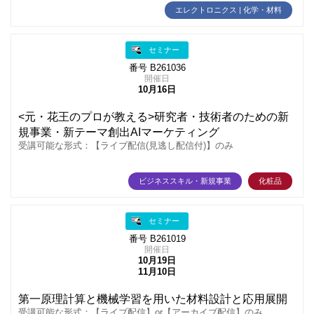
エレクトロニクス | 化学・材料
セミナー
番号 B261036
開催日
10月16日
<元・花王のプロが教える>研究者・技術者のための新
規事業・新テーマ創出AIマーケティング
受講可能な形式：【ライブ配信(見逃し配信付)】のみ
ビジネススキル・新規事業
化粧品
セミナー
番号 B261019
開催日
10月19日
11月10日
第一原理計算と機械学習を用いた材料設計と応用展開
受講可能な形式：【ライブ配信】or【アーカイブ配信】のみ