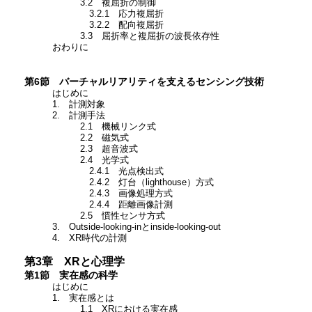
3.2 複屈折の制御
3.2.1 応力複屈折
3.2.2 配向複屈折
3.3 屈折率と複屈折の波長依存性
おわりに
第6節 バーチャルリアリティを支えるセンシング技術
はじめに
1. 計測対象
2. 計測手法
2.1 機械リンク式
2.2 磁気式
2.3 超音波式
2.4 光学式
2.4.1 光点検出式
2.4.2 灯台（lighthouse）方式
2.4.3 画像処理方式
2.4.4 距離画像計測
2.5 慣性センサ方式
3. Outside-looking-inとinside-looking-out
4. XR時代の計測
第3章 XRと心理学
第1節 実在感の科学
はじめに
1. 実在感とは
1.1 XRにおける実在感