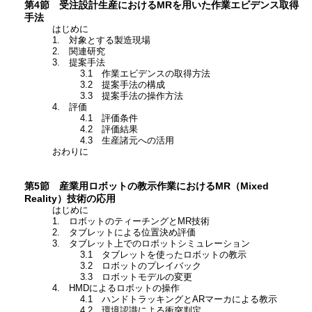
第4節 受注設計生産におけるMRを用いた作業エビデンス取得
手法
はじめに
1. 対象とする製造現場
2. 関連研究
3. 提案手法
3.1 作業エビデンスの取得方法
3.2 提案手法の構成
3.3 提案手法の操作方法
4. 評価
4.1 評価条件
4.2 評価結果
4.3 生産諸元への活用
おわりに
第5節 産業用ロボットの教示作業におけるMR（Mixed
Reality）技術の応用
はじめに
1. ロボットのティーチングとMR技術
2. タブレットによる位置決め評価
3. タブレット上でのロボットシミュレーション
3.1 タブレットを使ったロボットの教示
3.2 ロボットのプレイバック
3.3 ロボットモデルの変更
4. HMDによるロボットの操作
4.1 ハンドトラッキングとARマーカによる教示
4.2 環境認識による衝突判定