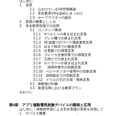
はじめに
1. 背景
1.1 心がけているVR空間構築
1.2 安全教育VRを始めたきっかけ
1.3 セーフマスターの誕生
2. 装置の概要としくみ
3. 安全教育現場での活用
3.1 コンテンツ事例
3.1.1 Vベルトへの巻き込まれ災害
3.1.2 プレス機での挟まれ災害
3.1.3 NC旋盤でのワーク飛来激突災害
3.1.4 詰まり除去での被液災害
3.1.5 分電盤での感電災害
3.1.6 ブレーカ交換作業での感電災害
3.1.7 玉掛けでの挟まれ災害
3.1.8 ローラーへの巻き込まれ災害
3.1.9 清掃作業中の切創災害
3.1.10 ベビーサンダー使用中の切創災害
3.1.11 切粉除去での切創災害
3.1.12 ドリルの刃の欠損・飛来災害
3.2 体験後の印象
3.3 装置活用における教育プラン
おわりに
第4節 アプリ連動電気刺激デバイスの開発と応用
はじめに：体験的学習による安全意識の革新を目指して
1. デバイス概要