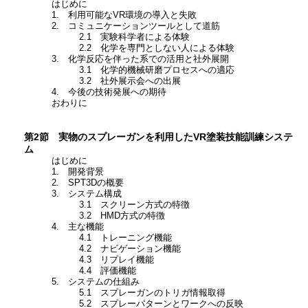
はじめに
1. 利用可能なVR環境の導入と失敗
2. コミュニケーションツールとして道筋
2.1 実験科学者による体験
2.2 化学を専門としない人による体験
3. 化学反応を伴った系での活用と社外展開
3.1 化学的機械研磨プロセスへの適応
3.2 社外展示会への出展
4. 今後の技術発展への期待
おわりに
第2節 実物のスプレーガンを利用したVR塗装技能訓練システ
ム
はじめに
1. 開発背景
2. SPT3Dの概要
3. システム構成
3.1 スクリーン方式の特徴
3.2 HMD方式の特徴
4. 主な機能
4.1 トレーニング機能
4.2 ナビゲーション機能
4.3 リプレイ機能
4.4 評価機能
5. システムの仕組み
5.1 スプレーガンのトリガ情報取得
5.2 スプレーパターンとワークへの反映