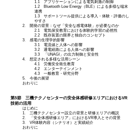
1.1 アプリケーションによる電気刺激の制御
1.2 Bluetooth Low Energy（BLE）による多様な端末
連携
1.3 サポートツール提供による導入・体験・評価のし
やすさ
2. 開発の背景：なぜ「安全な感電体験」が必要なのか
2.1 電気保安教育における体験的学習の必然性
2.2 既存装置の限界と独自のコンセプト
3. 感電の生理学的影響
3.1 電流値と人体への影響
3.2 通電経路による人体への影響
3.3 「UNAGI」の出力制御と安全性
4. 想定される多様な活用シーン
4.1 労働安全衛生教育
4.2 エンターテインメント
4.3 一般教育・研究分野
5. 今後の展望
おわりに
第5節 三機テクノセンターの安全体感研修エリアにおけるVR
技術の活用
はじめに
1. 三機テクノセンター設立の背景と研修エリアの概説
2. 「安全体感研修エリア」におけるVR導入とその背景
3. VR体験内容（シナリオ）と実績紹介
おわりに