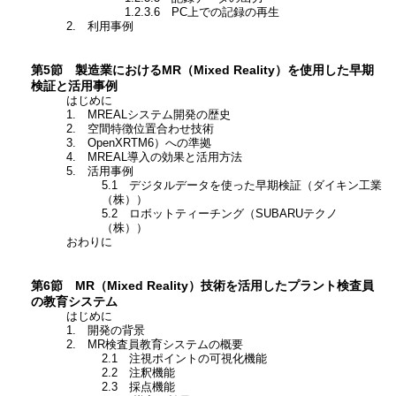
1.2.3.6 PC上での記録の再生
2. 利用事例
第5節 製造業におけるMR（Mixed Reality）を使用した早期
検証と活用事例
はじめに
1. MREALシステム開発の歴史
2. 空間特徴位置合わせ技術
3. OpenXRTM6）への準拠
4. MREAL導入の効果と活用方法
5. 活用事例
5.1 デジタルデータを使った早期検証（ダイキン工業
（株））
5.2 ロボットティーチング（SUBARUテクノ
（株））
おわりに
第6節 MR（Mixed Reality）技術を活用したプラント検査員
の教育システム
はじめに
1. 開発の背景
2. MR検査員教育システムの概要
2.1 注視ポイントの可視化機能
2.2 注釈機能
2.3 採点機能