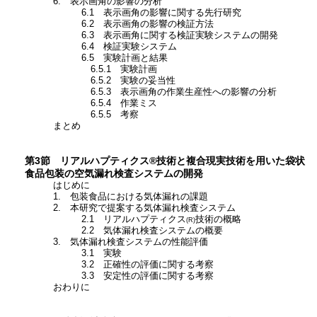
6. 表示画角の影響の分析
6.1 表示画角の影響に関する先行研究
6.2 表示画角の影響の検証方法
6.3 表示画角に関する検証実験システムの開発
6.4 検証実験システム
6.5 実験計画と結果
6.5.1 実験計画
6.5.2 実験の妥当性
6.5.3 表示画角の作業生産性への影響の分析
6.5.4 作業ミス
6.5.5 考察
まとめ
第3節 リアルハプティクス®技術と複合現実技術を用いた袋状
食品包装の空気漏れ検査システムの開発
はじめに
1. 包装食品における気体漏れの課題
2. 本研究で提案する気体漏れ検査システム
2.1 リアルハプティクス
技術の概略
(R)
2.2 気体漏れ検査システムの概要
3. 気体漏れ検査システムの性能評価
3.1 実験
3.2 正確性の評価に関する考察
3.3 安定性の評価に関する考察
おわりに