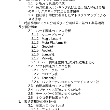
1.1 分析用母集団の作成
1.2 特許出願人ランキング及び上位出願人×特許分類
のマトリクスマップによる全体俯瞰
1.3 他社被引用数に着目したマトリクスマップによる
全体俯瞰
2. 特許情報のミクロ分析並びに分析結果に基づく業界潮流
及び個社戦略
2.1 ハード関連のミクロ分析
2.1.1 ソニーグループ
2.1.2 Magic Leap社
2.1.3 Meta Platforms社
2.1.4 Google社
2.1.5 Apple社
2.1.6 Lumus社
2.1.7 Valve社
2.1.8 ハード関連主要7社の分析結果まとめ
2.2 ソフト関連のミクロ分析
2.2.1 ソニーグループ
2.2.2 コロプラ社
2.2.3 Tencent社
2.2.4 バンダイナムコエンターテインメント社
2.3 自動車関連のミクロ分析
2.4 ハプティクス関連のミクロ分析
2.5 テーマパーク関連のミクロ分析
2.6 ミクロ分析結果まとめ
3. 製造業用途の個別分析
3.1 産業用ロボット用途
3.1.1 ファナック社