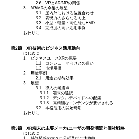
2.6 VRとAR/MRの関係
3. AR/MRの今後の展望
3.1 屋内外における位置合わせ
3.2 表現力のさらなる向上
3.3 小型・軽量・高性能なHMD
3.4 完成度の高い応用事例
おわりに
第2節 XR技術のビジネス活用動向
はじめに
1. ビジネスユースXRの概要
1.1 コンシューマ向けとの違い
1.2 市場規模
2. 用途事例
2.1 用途と期待効果
3. 展望
3.1 導入の考慮点
3.1.1 端末の選択
3.1.2 デジタルデバイドへの配慮
3.1.3 高精細なコンテンツが要求される
3.2 本格活用の開始時期
おわりに
第3節 XR端末の主要メーカ/ユーザの開発潮流と個社戦略
はじめに
1. 特許情報のマクロ分析及び全体俯瞰