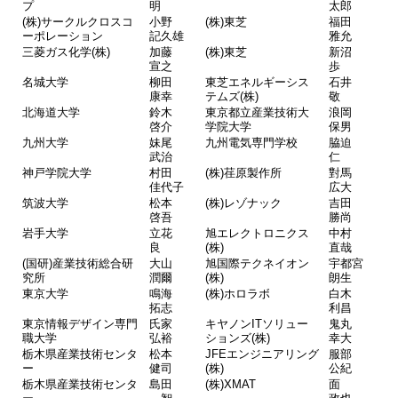
プ
明
太郎
(株)サークルクロスコ
小野
(株)東芝
福田
ーポレーション
記久雄
雅允
三菱ガス化学(株)
加藤
(株)東芝
新沼
宣之
歩
名城大学
柳田
東芝エネルギーシス
石井
康幸
テムズ(株)
敬
北海道大学
鈴木
東京都立産業技術大
浪岡
啓介
学院大学
保男
九州大学
妹尾
九州電気専門学校
脇迫
武治
仁
神戸学院大学
村田
(株)荏原製作所
對馬
佳代子
広大
筑波大学
松本
(株)レゾナック
吉田
啓吾
勝尚
岩手大学
立花
旭エレクトロニクス
中村
良
(株)
直哉
(国研)産業技術総合研
大山
旭国際テクネイオン
宇都宮
究所
潤爾
(株)
朗生
東京大学
鳴海
(株)ホロラボ
白木
拓志
利昌
東京情報デザイン専門
氏家
キヤノンITソリュー
鬼丸
職大学
弘裕
ションズ(株)
幸大
栃木県産業技術センタ
松本
JFEエンジニアリング
服部
ー
健司
(株)
公紀
栃木県産業技術センタ
島田
(株)XMAT
面