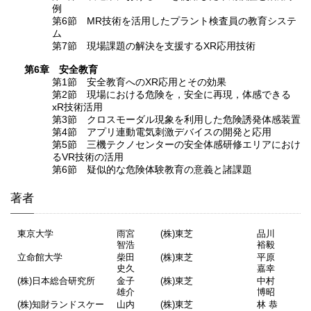
例
第6節 MR技術を活用したプラント検査員の教育システ
ム
第7節 現場課題の解決を支援するXR応用技術
第6章 安全教育
第1節 安全教育へのXR応用とその効果
第2節 現場における危険を，安全に再現，体感できる
xR技術活用
第3節 クロスモーダル現象を利用した危険誘発体感装置
第4節 アプリ連動電気刺激デバイスの開発と応用
第5節 三機テクノセンターの安全体感研修エリアにおけ
るVR技術の活用
第6節 疑似的な危険体験教育の意義と諸課題
著者
東京大学
雨宮
(株)東芝
品川
智浩
裕毅
立命館大学
柴田
(株)東芝
平原
史久
嘉幸
(株)日本総合研究所
金子
(株)東芝
中村
雄介
博昭
(株)知財ランドスケー
山内
(株)東芝
林 恭