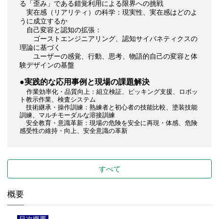
る「歪み」である錯覚利用による限界への挑戦
実在感（リアリティ）の科学：現実性、実在感はどのよ
うに成立するか
自己変容と認知の拡張：
ゴーストエンジニアリング、認知サイバネティクスの
理論に基づく
ユーザーの感覚、行動、思考、物語的自己の変容と体
験デザインの基盤
●実践的な応用事例と現場の課題解決
作業効率化・品質向上：組立検証、ピッキング支援、ロボッ
ト教示作業、検査システム
技術継承・操作訓練：熟練者と初心者の技能比較、塗装技能
訓練、マルチモーダルな溶接訓練
安全教育・意識革新：現場の危険を安全に再現・体感、危険
感受性の維持・向上、安全意識の革新
すべて
概要