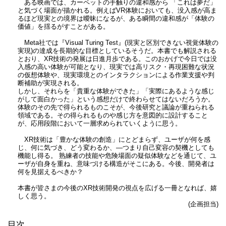
ある映画では、カーペットの手触りの違和感から 「これは夢だ」
と気づく場面が描かれる。例えばVR体験においても、没入感が高ま
るほど現実との境界は曖昧になるが、ある瞬間の違和感が「体験の
価値」を揺るがすことがある。
Meta社では『Visual Turing Test』(現実と区別できない視覚体験の
実現)の達成を長期的な目標としているそうだ。本書でも解説される
とおり、XR技術の発展は日進月歩である。このおかげで今日では没
入感の高い体験が可能となり、現実では高リスク・再現困難な状況
の仮想体験や、現実環境とのインタラクションによる作業支援や判
断補助が実現される。
しかし、それらを「貴重な体験ができた」「実際にあるような感じ
がして面白かった」という感想だけで終わらせてはないだろうか。
体験のその先で得られるものこそが、今後研究と議論が重ねられる
領域である。その得られるものや感じ方を意図的に設計すること
が、応用段階において一層求められていくように思う。
XR技術は「豊かな体験の創造」にとどまらず、ユーザが何を感
じ、何に気づき、どう変わるか、―つまり自己変容の契機としても
機能し得る。 熟練者の技能や危険場面の疑似体験などを通じて、ユ
ーザが自身を重ね、意味づける構造がそこにある。今後、開発者は
何を見据えるべきか？
本書が皆さまの今後のXR技術開発の視点を広げる一冊となれば、嬉
しく思う。
(企画担当)
目次