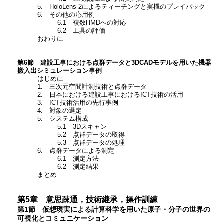
5. HoloLens 2によるティーチングと実機のプレイバック
6. その他の応用例
6.1 複数HMDへの対応
6.2 工具の評価
おわりに
第6節 建設工事における点群データと3DCADモデルを用いた機器
搬入出シミュレーション事例
はじめに
1. 三次元空間計測技術と点群データ
2. 日本における建設工事におけるICT技術の活用
3. ICT技術活用の先行事例
4. 対象の選定
5. システム構成
5.1 3Dスキャン
5.2 点群データの取得
5.3 点群データの処理
6. 点群データによる測定
6.1 測定方法
6.2 測定結果
まとめ
第5章 意思疎通，技術継承，操作訓練
第1節 仮想現実による計算科学を用いた原子・分子の世界の
可視化とコミュニケーション