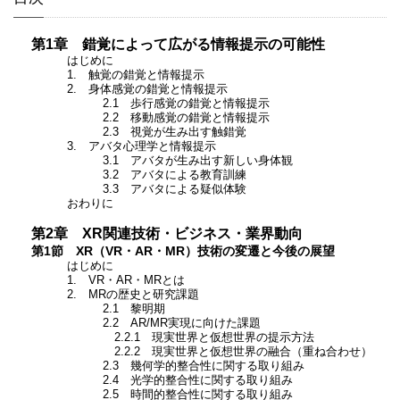
第1章 錯覚によって広がる情報提示の可能性
はじめに
1. 触覚の錯覚と情報提示
2. 身体感覚の錯覚と情報提示
2.1 歩行感覚の錯覚と情報提示
2.2 移動感覚の錯覚と情報提示
2.3 視覚が生み出す触錯覚
3. アバタ心理学と情報提示
3.1 アバタが生み出す新しい身体観
3.2 アバタによる教育訓練
3.3 アバタによる疑似体験
おわりに
第2章 XR関連技術・ビジネス・業界動向
第1節 XR（VR・AR・MR）技術の変遷と今後の展望
はじめに
1. VR・AR・MRとは
2. MRの歴史と研究課題
2.1 黎明期
2.2 AR/MR実現に向けた課題
2.2.1 現実世界と仮想世界の提示方法
2.2.2 現実世界と仮想世界の融合（重ね合わせ）
2.3 幾何学的整合性に関する取り組み
2.4 光学的整合性に関する取り組み
2.5 時間的整合性に関する取り組み