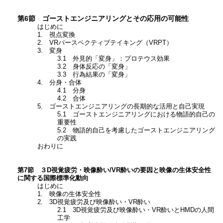
第6節 ゴーストエンジニアリングとその応用の可能性
はじめに
1. 視点変換
2. VRパースペクティブテイキング（VRPT）
3. 変身
3.1 外見的「変身」：プロテウス効果
3.2 身体反応の「変身」
3.3 行為結果の「変身」
4. 分身・合体
4.1 分身
4.2 合体
5. ゴーストエンジニアリングの長期的な活用と自己実現
5.1 ゴーストエンジニアリングにおける物語的自己の
重要性
5.2 物語的自己を考慮したゴーストエンジニアリング
の実践
おわりに
第7節 ３D視覚疲労・映像酔い/VR酔いの要因と映像の生体安全性
に関する国際標準化動向
はじめに
1. 映像の生体安全性
2. 3D視覚疲労及び映像酔い・VR酔い
2.1 3D視覚疲労及び映像酔い・VR酔いとHMDの人間
工学