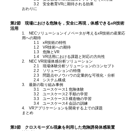
3.2 安全教育VRに期待される効果
おわりに
第2節 現場における危険を，安全に再現，体感できるxR技術
活用
1. NECソリューションイノベータが考えるxR技術の産業応
用への期待
1.1 xR技術の特性
1.2 VR技術への期待
1.3 危険とVR
1.4 VR活用における課題と対応の方向性
2. NEC VR現場体感分析ソリューション
2.1 現場体験分析ソリューションのコンセプト
2.2 ソリューションの特徴
2.3 問題点やノウハウの定量的な可視化・分析
2.4 システム構成
3. 最新の取り組み事例
3.1 ユースケース1 危険体験
3.2 ユースケース2 手順の学習
3.3 ユースケース3 構造物の学習
3.4 ユースケース4 会話の訓練
4. VRアプリケーションを開発する上での課題
まとめ
第3節 クロスモーダル現象を利用した危険誘発体感装置