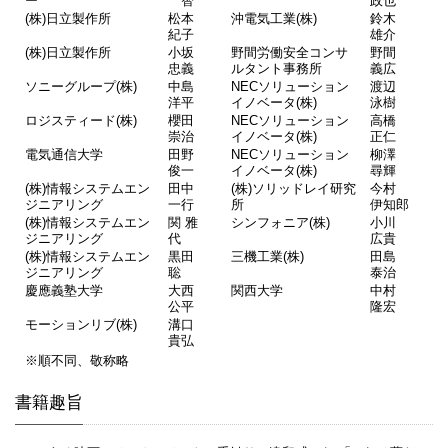
ー
智
政也
(株)日立製作所
松本
沖電気工業(株)
鈴木
紀子
雄介
(株)日立製作所
小坂
野間労働安全コンサ
野間
忠義
ルタント事務所
義広
ソニーグループ(株)
中島
NECソリューション
渡辺
洋平
イノベータ(株)
泳樹
ロジスティード(株)
櫻田
NECソリューション
高橋
崇治
イノベータ(株)
正仁
電気通信大学
田野
NECソリューション
柳澤
俊一
イノベータ(株)
尋輝
(株)情報システムエン
田中
(株)ソリッドレイ研究
今村
ジニアリング
一行
所
伊知郎
(株)情報システムエン
関 雅
シンフォニア(株)
小川
ジニアリング
代
広貴
(株)情報システムエン
黒田
三機工業(株)
田島
ジニアリング
聡
泰治
慶應義塾大学
大西
関西大学
中村
公平
隆宏
モーションリブ(株)
溝口
貴弘
※順不同、敬称略
書籍趣旨