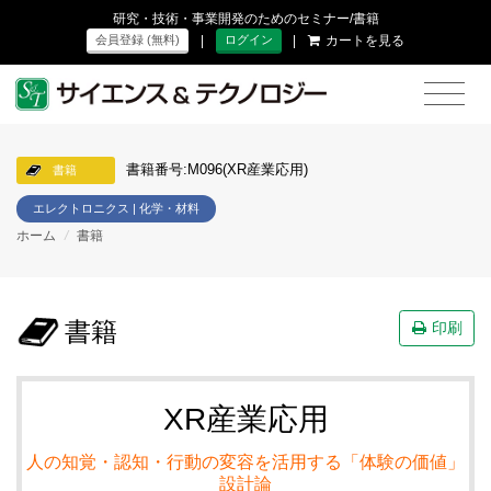
研究・技術・事業開発のためのセミナー/書籍
|
|
カートを見る
会員登録 (無料)
ログイン
書籍番号:M096(XR産業応用)
書籍
エレクトロニクス | 化学・材料
ホーム
/
書籍
書籍
印刷
XR産業応用
人の知覚・認知・行動の変容を活用する「体験の価値」
設計論