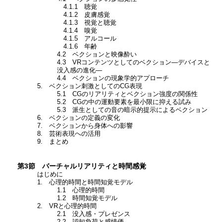
4.1.1 聴覚
4.1.2 皮膚感覚
4.1.3 視覚と聴覚
4.1.4 嗅覚
4.1.5 アルコール
4.1.6 年齢
4.2 ベクションと映像酔い
4.3 VRコンテンツとしてのベクション―デバイスと
没入感の進化―
4.4 ベクションの現象学的アプローチ
5. ベクション刺激としてのCG表現
5.1 CGのリアリティとベクション強度の関係性
5.2 CGの中の運動要素を最小限に抑える試み
5.3 派生としての音の暗示的提示によるベクション
6. ベクションの定義の変化
7. ベクションから身体への影響
8. 芸術表現への活用
9. まとめ
第3節 バーチャルリアリティと時間感覚
はじめに
1. 心理的時間と時間知覚モデル
1.1 心理的時間
1.2 時間知覚モデル
2. VRと心理的時間
2.1 没入感・プレゼンス
2.2 認知負荷と感情価