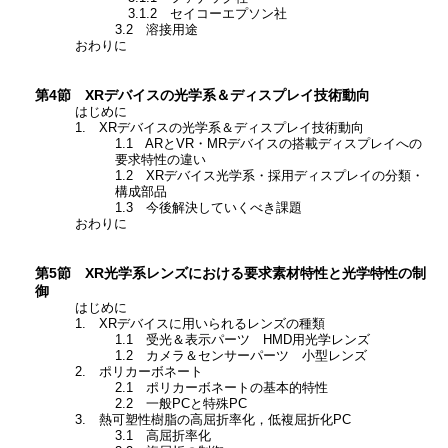
3.1.2 セイコーエプソン社
3.2 溶接用途
おわりに
第4節 XRデバイスの光学系＆ディスプレイ技術動向
はじめに
1. XRデバイスの光学系＆ディスプレイ技術動向
1.1 ARとVR・MRデバイスの搭載ディスプレイへの
要求特性の違い
1.2 XRデバイス光学系・採用ディスプレイの分類・
構成部品
1.3 今後解決していくべき課題
おわりに
第5節 XR光学系レンズにおける要求素材特性と光学特性の制
御
はじめに
1. XRデバイスに用いられるレンズの種類
1.1 受光＆表示パーツ HMD用光学レンズ
1.2 カメラ＆センサーパーツ 小型レンズ
2. ポリカーボネート
2.1 ポリカーボネートの基本的特性
2.2 一般PCと特殊PC
3. 熱可塑性樹脂の高屈折率化，低複屈折化PC
3.1 高屈折率化