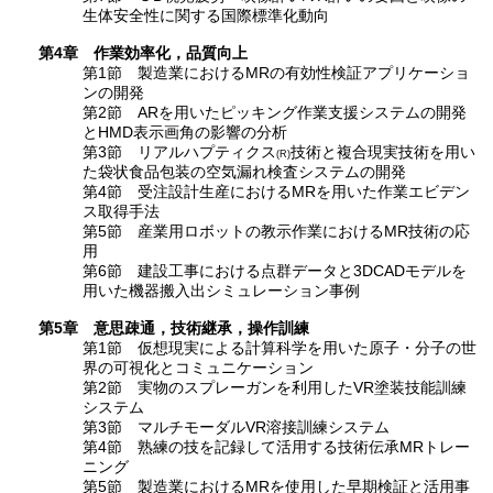
生体安全性に関する国際標準化動向
第4章 作業効率化，品質向上
第1節 製造業におけるMRの有効性検証アプリケーショ
ンの開発
第2節 ARを用いたピッキング作業支援システムの開発
とHMD表示画角の影響の分析
第3節 リアルハプティクス
技術と複合現実技術を用い
(R)
た袋状食品包装の空気漏れ検査システムの開発
第4節 受注設計生産におけるMRを用いた作業エビデン
ス取得手法
第5節 産業用ロボットの教示作業におけるMR技術の応
用
第6節 建設工事における点群データと3DCADモデルを
用いた機器搬入出シミュレーション事例
第5章 意思疎通，技術継承，操作訓練
第1節 仮想現実による計算科学を用いた原子・分子の世
界の可視化とコミュニケーション
第2節 実物のスプレーガンを利用したVR塗装技能訓練
システム
第3節 マルチモーダルVR溶接訓練システム
第4節 熟練の技を記録して活用する技術伝承MRトレー
ニング
第5節 製造業におけるMRを使用した早期検証と活用事