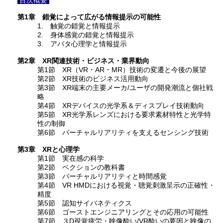
目次概要
第1章 錯覚によって広がる情報提示の可能性
1. 触覚の錯覚と情報提示
2. 身体感覚の錯覚と情報提示
3. アバタ心理学と情報提示
第2章 XR関連技術・ビジネス・業界動向
第1節 XR（VR・AR・MR）技術の変遷と今後の展望
第2節 XR技術のビジネス活用動向
第3節 XR端末の主要メーカ/ユーザの開発潮流と個社戦
略
第4節 XRデバイスの光学系＆ディスプレイ技術動向
第5節 XR光学系レンズにおける要求素材特性と光学特
性の制御
第6節 バーチャルリアリティを支えるセンシング技術
第3章 XRと心理学
第1節 実在感の科学
第2節 ベクションの教科書
第3節 バーチャルリアリティと時間感覚
第4節 VR HMDにおける視覚・聴覚刺激呈示の正確性・
精度
第5節 認知サイバネティクス
第6節 ゴーストエンジニアリングとその応用の可能性
第7節 ３D視覚疲労・映像酔い/VR酔いの要因と映像の