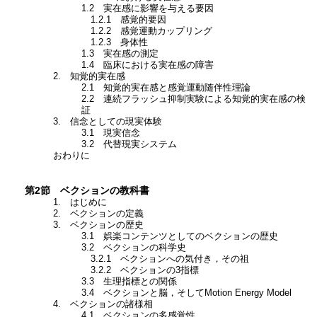
1.2 実在感に影響を与える要因
1.2.1 感覚的要因
1.2.2 感覚運動カップリング
1.2.3 身体性
1.3 実在感の測定
1.4 臨床における実在感の障害
2. 知覚的実在感
2.1 知覚的実在感と感覚運動随伴性理論
2.2 連続フラッシュ抑制実験による知覚的実在感の検
証
3. 信念としての現実体験
3.1 現実信念
3.2 代替現実システム
おわりに
第2節 ベクションの教科書
1. はじめに
2. ベクションの定義
3. ベクションの歴史
3.1 娯楽コンテンツとしてのベクションの歴史
3.2 ベクションの科学史
3.2.1 ベクションへの気付き，その祖
3.2.2 ベクションの3指標
3.3 生理指標との関係
3.4 ベクションと脳，そしてMotion Energy Model
4. ベクションの諸様相
4.1 ベクションの多感覚性