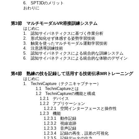
6. SPT3Dのメリット
おわりに
第3節 マルチモーダルVR溶接訓練システム
はじめに
1. 認知サイバネティクスに基づく作業分析
2. 形式知化せず体感する姿勢学習技術
3. 触覚を使ったマルチモーダル運動学習技術
4. 注意誘導訓練技術
5. 認知サイバネティクスによる統合的な訓練システム
6. 認知サイバネティクスによる統合的な体験のデザイン
第4節 熟練の技を記録して活用する技術伝承MRトレーニング
はじめに
1. TechniCapture（テクニキャプチャー）
1.1 TechniCaptureとは
1.2 TechniCaptureの機能と構成
1.2.1 デバイス
1.2.2 アプリケーション
1.2.2.1 空間インターフェースと操作性
1.2.3 機能
1.2.3.1 動作記録
1.2.3.2 視線追跡
1.2.3.3 音声記録
1.2.3.4 記録の再生，誤差の可視化
1.2.3.5 記録データの出力