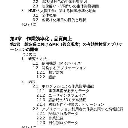
2.2 3D視覚疲労の生体影響要因
2.3 映像酔い・VR酔いの生体影響要因
3. HMDの人間工学に関する国際標準化動向
3.1 全体概要
3.2 各規格化項目の目的と現状
おわりに
第4章 作業効率化，品質向上
第1節 製造業におけるMR（複合現実）の有効性検証アプリケ
ーションの開発
はじめに
1. 研究の方法
1.1 使用機器（MRデバイス）
1.2 開発するアプリケーション
1.2.1 想定対象
1.2.2 設計
2. 結果
2.1 ホログラムによる作業指示機能
2.1.1 事前準備が必要なデータ
2.1.2 ユーザインタフェイス
2.1.3 設計時の3Dモデル活用
2.1.4 移動を伴う作業のナビゲーション
2.2 アプリケーション利用者の作業に関する情報記録
2.2.1 記録されるデータ
2.2.2 作業記録
2.2.3 日付別ログデータ
おわりに