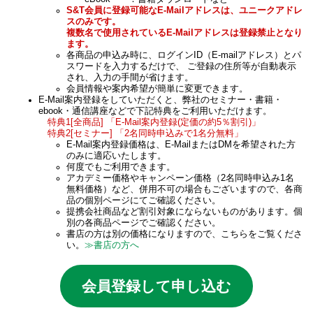
S&T会員に登録可能なE-Mailアドレスは、ユニークアドレ
スのみです。
複数名で使用されているE-Mailアドレスは登録禁止となり
ます。
各商品の申込み時に、ログインID（E-mailアドレス）とパ
スワードを入力するだけで、 ご登録の住所等が自動表示
され、入力の手間が省けます。
会員情報や案内希望が簡単に変更できます。
E-Mail案内登録をしていただくと、弊社のセミナー・書籍・
ebook・通信講座などで下記特典をご利用いただけます。
特典1[全商品] 「E-Mail案内登録(定価の約5％割引)」
特典2[セミナー] 「2名同時申込みで1名分無料」
E-Mail案内登録価格は、E-MailまたはDMを希望された方
のみに適応いたします。
何度でもご利用できます。
アカデミー価格やキャンペーン価格（2名同時申込み1名
無料価格）など、併用不可の場合もございますので、各商
品の個別ページにてご確認ください。
提携会社商品など割引対象にならないものがあります。個
別の各商品ページでご確認ください。
書店の方は別の価格になりますので、こちらをご覧くださ
い。
≫書店の方へ
会員登録して申し込む