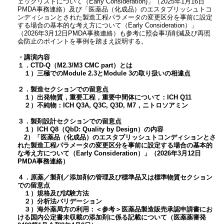
ェックリストについて（Early Consideration)」（2025年1月16日
PMDA事務連絡）及び「医薬品（化成品）のエスタブリッシュトコ
ンディションとされた製造工程パラメータの変更区分を事前に設定
する場合の基本的な考え方について（Early Consideration）」
（2026年3月12日PMDA事務連絡）も参考に照会事項削減及び再照
会防止のポイントを事例を踏まえ説明する。
・講演内容
１．CTD-Q（M2.3/M3 CMC part）とは
１）三極でのModule 2.3とModule 3の取り扱いの相違点
２．製造セクションでの留意点
１）出発物質，重要工程，重要中間体について：ICH Q11
２）不純物：ICH Q3A, Q3C, Q3D, M7，ニトロソアミン
３．製剤設計セクションでの留意点
１）ICH Q8（QbD: Quality by Design）の内容
2）「医薬品（化成品）のエスタブリッシュトコンディションとさ
れた製造工程パラメータの変更区分を事前に設定する場合の基本的
な考え方について（Early Consideration）」（2026年3月12日
PMDA事務連絡）
４．原薬／製剤／添加剤の管理及び標準品又は標準物質セクション
での留意点
１）規格及び試験方法
２）分析法バリデーション
３）海外薬局方の利用：＜参考＞医薬品製造販売承認申請書にお
ける国内公定書未収載の添加剤に係る記載について（医薬薬審発