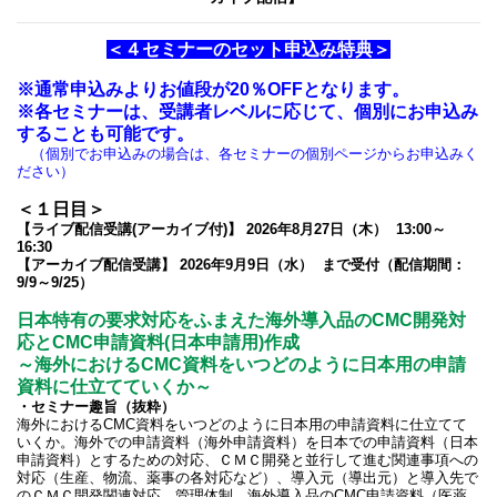
＜４セミナーのセット申込み特典＞
※通常申込みよりお値段が20％OFFとなります。
※各セミナーは、受講者レベルに応じて、個別にお申込み
することも可能です。
（個別でお申込みの場合は、各セミナーの個別ページからお申込みく
ださい）
＜１日目＞
【ライブ配信受講(アーカイブ付)】 2026年8月27日（木） 13:00～
16:30
【アーカイブ配信受講】 2026年9月9日（水） まで受付（配信期間：
9/9～9/25）
日本特有の要求対応をふまえた海外導入品のCMC開発対
応とCMC申請資料(日本申請用)作成
～海外におけるCMC資料をいつどのように日本用の申請
資料に仕立てていくか～
・セミナー趣旨（抜粋）
海外におけるCMC資料をいつどのように日本用の申請資料に仕立てて
いくか。海外での申請資料（海外申請資料）を日本での申請資料（日本
申請資料）とするための対応、ＣＭＣ開発と並行して進む関連事項への
対応（生産、物流、薬事の各対応など）、導入元（導出元）と導入先で
のＣＭＣ開発関連対応、管理体制、海外導入品のCMC申請資料（医薬