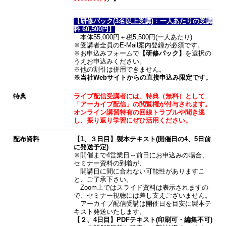
【研修パック(3名以上受講)：一人あたりの受講
料 60,500円】
本体55,000円＋税5,500円(一人あたり)
※受講者全員のE-Mail案内登録が必須です。
※お申込みフォームで
【研修パック】
を選択の
うえお申込みください。
※他の割引は併用できません。
※当社Webサイトからの直接申込み限定です。
特典
ライブ配信受講者には、特典（無料）として
「アーカイブ配信」の閲覧権が付与されます。
オンライン講習特有の回線トラブルや聞き逃
し、振り返り学習にぜひ活用ください。
配布資料
【1、３日目】製本テキスト(開催日の4、5日前
に発送予定)
※開催まで4営業日～前日にお申込みの場合、
セミナー資料の到着が、
開講日に間に合わない可能性がありますこ
と、ご了承下さい。
Zoom上ではスライド資料は表示されますの
で、セミナー視聴には差し支えございません。
アーカイブ配信受講は開催日を目安に製本テ
キスト発送いたします。
【２、4日目】PDFテキスト(印刷可・編集不可)