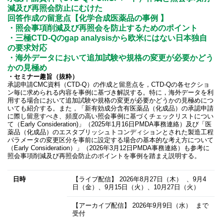
減及び再照会防止にむけた
回答作成の留意点【化学合成医薬品の事例 】
・照会事項削減及び再照会を防止するためのポイント
・三極CTD-Qのgap analysisから欧米にはない日本独自
の要求対応
・海外データにおいて追加試験や規格の変更が必要かどう
かの見極め
・セミナー趣旨（抜粋）
承認申請CMC資料（CTD-Q）の作成と留意点を，CTD-Qの各セクショ
ン毎に求められる内容を事例に基づき解説する。特に，海外データを利
用する場合において追加試験や規格の変更が必要かどうかの見極めにつ
いても紹介する。また，「新有効成分含有医薬品（化成品）の承認申請
に際し留意すべき、頻度の高い照会事例に基づくチェックリストについ
て（Early Consideration)」（2025年1月16日PMDA事務連絡）及び「医
薬品（化成品）のエスタブリッシュトコンディションとされた製造工程
パラメータの変更区分を事前に設定する場合の基本的な考え方について
（Early Consideration）」（2026年3月12日PMDA事務連絡）も参考に
照会事項削減及び再照会防止のポイントを事例を踏まえ説明する。
日時
【ライブ配信】
2026年8月27日
（木） 、9月4
日（金）、9月15日（火）、10月27日（火）
【アーカイブ配信】
2026年9月9日
（水） まで
受付