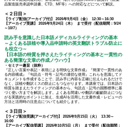
品製造販売承認申請書、CTD、MF等）への対応などについて解説。
＜２日目＞
【ライブ配信(アーカイブ付)】 2026年9月4日（金） 12:30～16:30
【アーカイブ受講】 2026年9月24日（木） まで受付（配信期間：9/24
～10/7）
読み手を意識した日本語メディカルライティングの基本
～よくある誤植や導入品申請時の英文翻訳トラブル防止に
も役立つ～
【日本語の特質を押さえたライティングの基本と一貫性の
ある簡潔な文章の作成ノウハウ】
・セミナー趣旨（抜粋）
『正しい言葉や表記・表現による明快な文章作成』『簡潔で一貫性のあ
る内容構成』『句読点・符号・記号の適切な使用』これらを意識してド
キュメントを作成することで、読み手に内容を正確に伝えられるだけで
なく、誤植や翻訳ミスの防止にもつながります。本講座では、日本語の
特質を踏まえたライティングの基本から、句読点・記号の国際標準に基
づく使い方までを解説します。よくある間違いや翻訳の齟齬防止につな
がる実践的なポイントに加え、生成AIを活用した文書作成・レビューの
方法と活用時の注意点についても紹介します。
＜３日目＞
【ライブ配信受講(アーカイブ付)】 2026年9月15日（火） 13:30～
16:00
【アーカイブ配信受講】 2026年10月5日（月） まで受付（配信期間：