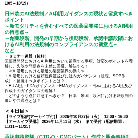
10/5～10/19）
日米欧のAI法規制／AI利用ガイダンスの現状と留意すべき
ポイント
～新モダリティを含むすべての医薬品開発におけるAI利用
の留意点～
～創薬段階、開発の早期から後期段階、承認申請段階にお
けるAI利用の法規制のコンプライアンスの留意点～
など
・セミナー趣旨（抜粋）
医薬品開発におけるAI利用において留意する事項、対応のポイントを理
解し、失敗や問題点を未然に回避、解決する！
≪AI活用における最近の製薬業界の動向≫
・AI活用における信頼性保証並びに社内ガバナンス（規程、SOP作
成）・留意すべきポイントとは？
・EU AI法・FDAガイダンス・EMAガイダンス・日本におけるAI法及び
作成中のガイダンスの理解！
どのような点に注意すべきか？ 日本、米国、欧州における法規制の
違いや共通点とは？
＜４日目＞
【ライブ配信(アーカイブ付)】 2026年10月27日（火） 13:00～16:30
【アーカイブ受講】 2026年11月11日（水） まで受付（配信期間：
11/11～11/25）
承認申請資料（CTD-Q：CMCパート）作成と照会事項削