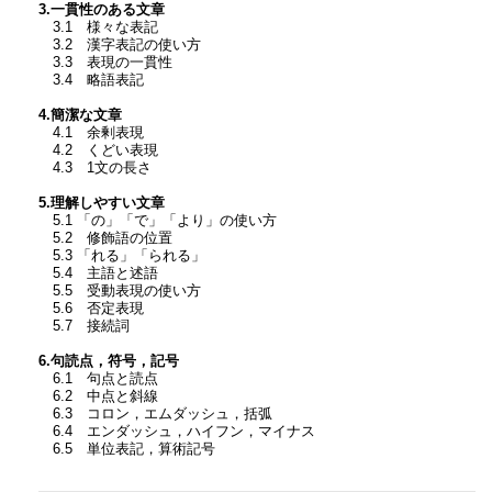
3.一貫性のある文章
3.1 様々な表記
3.2 漢字表記の使い方
3.3 表現の一貫性
3.4 略語表記
4.簡潔な文章
4.1 余剰表現
4.2 くどい表現
4.3 1文の長さ
5.理解しやすい文章
5.1 「の」「で」「より」の使い方
5.2 修飾語の位置
5.3 「れる」「られる」
5.4 主語と述語
5.5 受動表現の使い方
5.6 否定表現
5.7 接続詞
6.句読点，符号，記号
6.1 句点と読点
6.2 中点と斜線
6.3 コロン，エムダッシュ，括弧
6.4 エンダッシュ，ハイフン，マイナス
6.5 単位表記，算術記号