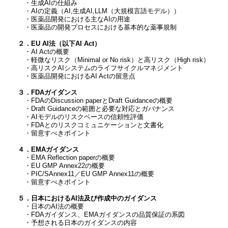
・生成AIの仕組み
・AIの定義（AI,生成AI,LLM（大規模言語モデル））
・医薬品開発における主なAIの用途
・医薬品の開発プロセスにおける基本的な薬事規制
２．EU AI法（以下AI Act）
・AI Actの概要
・軽微なリスク（Minimal or No risk）と高リスク（High risk）
・高リスクAIシステムのライフサイクルマネジメント
・医薬品開発におけるAI Actの留意点
３．FDAガイダンス
・FDAのDiscussion paperとDraft Guidanceの概要
・Draft Guidanceの範囲と必要な対応とガバナンス
・AIモデルのリスクベースの信頼性評価
・FDAとのリスクコミュニケーションと文書化
・留意すべきポイント
４．EMAガイダンス
・EMA Reflection paperの概要
・EU GMP Annex22の概要
・PIC/SAnnex11／EU GMP Annex11の概要
・留意すべきポイント
５．日本におけるAI法及び作成中のガイダンス
・日本のAI法の概要
・FDAガイダンス、EMAガイダンスの品質保証の系図
・予想される日本のガイダンスの内容