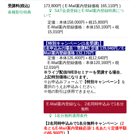
受講料(税込)
173,800円 ( E-Mail案内登録価格
165,110円
)
S&T会員登録とE-Mail案内登録特典につ
各種割引特典
いて
定価：本体158,000円＋税15,800円
E-Mail案内登録価格：本体150,100円＋税
15,010円
【
特別キャンペーン(1名受講)】
1
名申込みの場合：受講料( 定価 139,040円／E-
Mail案内登録価格 132,176円 )
定価：本体126,400円＋税12,640円
E-Mail案内登録価格：本体120,160円＋税
12,016円
※ライブ配信/WEBセミナーを受講する場合、
上記特別価格になります。
※お申込みフォームで
【特別キャンペーン】
を
選択のうえお申込みください。
※他の割引は併用できません。
E-Mail案内登録なら、2名同時申込みで1名分
無料
1名分無料適用条件
【2名同時申込みで1名分無料
キャンペーン（
2
名ともE-Mail案内登録必須/１名あたり定価半額
の86,900円
）】