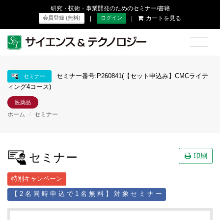
研究・技術・事業開発のためのセミナー/書籍
|
|
カートを見る
会員登録 (無料)
ログイン
セミナー番号:P260841(【セット申込み】CMCライテ
セミナー
ィング4コース)
医薬品
ホーム
/
セミナー
セミナー
印刷
特別キャンペーン
【 2 名 同 時 申 込 で 1 名 無 料 】 対 象 セ ミ ナ ー