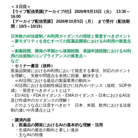
＜３日目＞
【ライブ配信受講(アーカイブ付)】 2026年9月15日（火） 13:30～
16:00
【アーカイブ配信受講】 2026年10月5日（月） まで受付（配信期
間：10/5～10/19）
日米欧のAI法規制／AI利用ガイダンスの現状と留意すべきポイント
～新モダリティを含むすべての医薬品開発におけるAI利用の留意点
～
～創薬段階、開発の早期から後期段階、承認申請段階におけるAI利
用の法規制のコンプライアンスの留意点～
など
・セミナー趣旨（抜粋）
医薬品開発におけるAI利用において留意する事項、対応のポイント
を理解し、失敗や問題点を未然に回避、解決する！
≪AI活用における最近の製薬業界の動向≫
・AI活用における信頼性保証並びに社内ガバナンス（規程、SOP作
成）・留意すべきポイントとは？
・EU AI法・FDAガイダンス・EMAガイダンス・日本におけるAI法
及び作成中のガイダンスの理解！
どのような点に注意すべきか？ 日本、米国、欧州における法規
制の違いや共通点とは？
・講演内容
１．医薬品の開発におけるAIの基本的な理解・活用
・生成AIの最近の動向と著しい進歩
・主なAIの特徴