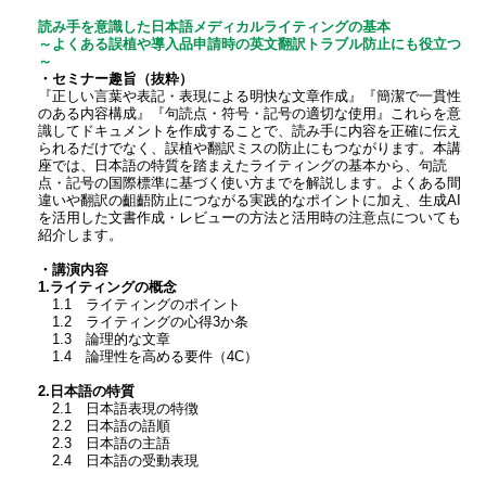
読み手を意識した日本語メディカルライティングの基本
～よくある誤植や導入品申請時の英文翻訳トラブル防止にも役立つ
～
・セミナー趣旨（抜粋）
『正しい言葉や表記・表現による明快な文章作成』『簡潔で一貫性
のある内容構成』『句読点・符号・記号の適切な使用』これらを意
識してドキュメントを作成することで、読み手に内容を正確に伝え
られるだけでなく、誤植や翻訳ミスの防止にもつながります。本講
座では、日本語の特質を踏まえたライティングの基本から、句読
点・記号の国際標準に基づく使い方までを解説します。よくある間
違いや翻訳の齟齬防止につながる実践的なポイントに加え、生成AI
を活用した文書作成・レビューの方法と活用時の注意点についても
紹介します。
・講演内容
1.ライティングの概念
1.1 ライティングのポイント
1.2 ライティングの心得3か条
1.3 論理的な文章
1.4 論理性を高める要件（4C）
2.日本語の特質
2.1 日本語表現の特徴
2.2 日本語の語順
2.3 日本語の主語
2.4 日本語の受動表現