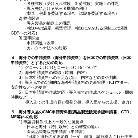
・各種試験（受け入れ試験、出荷試験）実施上の課題
・導入先における第三者機関の利用
（製造，包装を委託する場合、試験を委託する場合）
2) 物流関連
・導入製品の輸送上の課題
（輸送中の温度、衝撃管理、輸送にかかわる規制上の課題、
GDPへの対応）
3) 薬事関連
・申請関連（次章）
・カルタヘナ法への対応
４．海外での申請資料（海外申請資料）を日本での申請資料（日本
申請資料）とするための対応
1）グローバルCTDとローカルCTDについて
2）海外申請資料の確認（時期、内容）
3）日本申請資料への不足な項目、内容などの要否判断
4）導入元での定期的な海外申請資料の更新管理（ICHマター、
安定性などへの更新）
5）日本申請資料作成対応（導入先での作成スケジュール（開始
時期など）、
導入先での作成内容と役割分担、導入元からの支援、協力）
５．海外導入品のCMC申請資料(医薬品製造販売承認申請書、CTD、
MF等)への対応
1) 申請資料作成上の一般的な留意点
・日本と海外（特に欧米）との審査の違い
・医薬品製造販売申請書（申請書）
（日本と海外の変更定義（一変、軽微、試行導入された中等