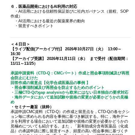
６．医薬品開発におけるAI利用の対応
・AI活用における信頼性保証並びに社内ガバナンス（規程、SOP
作成）
・AI活用における最近の製薬業界の動向
・留意すべきポイント
＜４日目＞
【ライブ配信(アーカイブ付)】 2026年10月27日（火） 13:00～
16:30
【アーカイブ受講】 2026年11月11日（水） まで受付（配信期間：
11/11～11/25）
承認申請資料（CTD-Q：CMCパート）作成と照会事項削減及び再照
会防止にむけた
回答作成の留意点【化学合成医薬品の事例 】
・照会事項削減及び再照会を防止するためのポイント
・三極CTD-Qのgap analysisから欧米にはない日本独自の要求対応
・海外データにおいて追加試験や規格の変更が必要かどうかの見極
め
・セミナー趣旨（抜粋）
承認申請CMC資料（CTD-Q）の作成と留意点を，CTD-Qの各セクシ
ョン毎に求められる内容を事例に基づき解説する。特に，海外デー
タを利用する場合において追加試験や規格の変更が必要かどうかの
見極めについても紹介する。また，「新有効成分含有医薬品（化成
品）の承認申請に際し留意すべき、頻度の高い照会事例に基づくチ