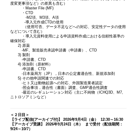
度変更事項など）の差異も含む）
・Master File (MF)
・CTD
-M2項、M3項、A項
-導入元作成CTDの使用
（使用可否、データ不足などへの対応、安定性データの使用
などについて含む）
・導入元資料使用による申請資料作成における信頼性基準の
確保対応
2) 原薬
-MF、製造販売承認申請書（申請書）、CTD
3) 製剤
-申請書、CTD
4) 添加剤（原材料）
-申請書、CTD
-日本薬局方（JP），日本の公定書適合性、新規添加剤
5) その他申請関連での対応
-ヒト又は動物起源への対応、外国製造業者認定
-照会事項，適合性（書面）調査、GMP適合性調査
-最近のレギュレーション対応（主に不純物（ICHQ3D、M7,
ニトロソアミンなど）
＜２日目＞
【ライブ配信(アーカイブ付)】 2026年9月4日（金） 12:30～16:30
【アーカイブ受講】 2026年9月24日（木） まで受付（配信期間：
9/24～10/7）