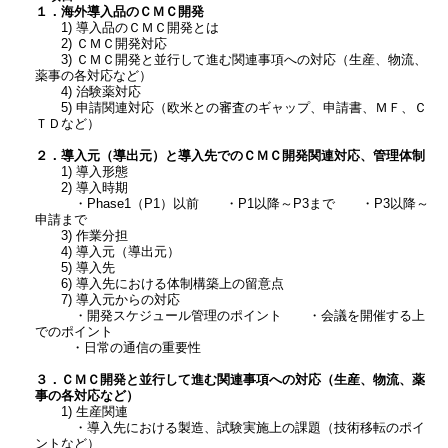
１．海外導入品のＣＭＣ開発
1) 導入品のＣＭＣ開発とは
2) ＣＭＣ開発対応
3) ＣＭＣ開発と並行して進む関連事項への対応（生産、物流、
薬事の各対応など）
4) 治験薬対応
5) 申請関連対応（欧米との審査のギャップ、申請書、ＭＦ、Ｃ
ＴＤなど）
２．導入元（導出元）と導入先でのＣＭＣ開発関連対応、管理体制
1) 導入形態
2) 導入時期
・Phase1（P1）以前 ・P1以降～P3まで ・P3以降～
申請まで
3) 作業分担
4) 導入元（導出元）
5) 導入先
6) 導入先における体制構築上の留意点
7) 導入元からの対応
・開発スケジュール管理のポイント ・会議を開催する上
でのポイント
・日常の通信の重要性
３．ＣＭＣ開発と並行して進む関連事項への対応（生産、物流、薬
事の各対応など）
1) 生産関連
・導入先における製造、試験実施上の課題（技術移転のポイ
ントなど）