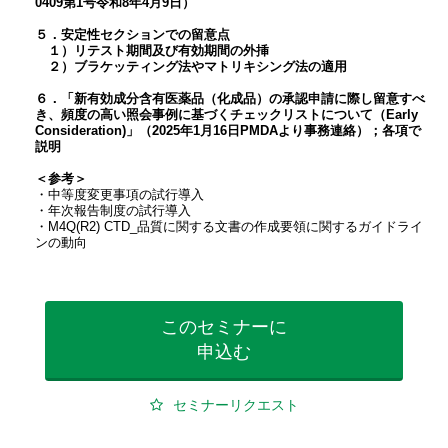
0409第1号令和8年4月9日）
５．安定性セクションでの留意点
１）リテスト期間及び有効期間の外挿
２）ブラケッティング法やマトリキシング法の適用
６．「新有効成分含有医薬品（化成品）の承認申請に際し留意すべ
き、頻度の高い照会事例に基づくチェックリストについて（Early
Consideration)」（2025年1月16日PMDAより事務連絡）；各項で
説明
＜参考＞
・中等度変更事項の試行導入
・年次報告制度の試行導入
・M4Q(R2) CTD_品質に関する文書の作成要領に関するガイドライ
ンの動向
このセミナーに
申込む
セミナーリクエスト