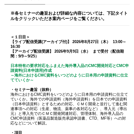
※各セミナーの趣旨および詳細な内容については、下記タイト
ルをクリックいただき案内ページをご覧ください。
＜１日目＞
【ライブ配信受講(アーカイブ付)】 2026年8月27日（木） 13:00～
16:30
【アーカイブ配信受講】 2026年9月9日（水） まで受付（配信期
間：9/9～9/25）
日本特有の要求対応をふまえた海外導入品のCMC開発対応とCMC申
請資料(日本申請用)作成
～海外におけるCMC資料をいつどのように日本用の申請資料に仕立
てていくか～
・セミナー趣旨（抜粋）
海外におけるCMC資料をいつどのように日本用の申請資料に仕立て
ていくか。海外での申請資料（海外申請資料）を日本での申請資料
（日本申請資料）とするための対応、ＣＭＣ開発と並行して進む関
連事項への対応（生産、物流、薬事の各対応など）、導入元（導出
元）と導入先でのＣＭＣ開発関連対応、管理体制、海外導入品の
CMC申請資料（医薬品製造販売承認申請書、CTD、MF等）への対
応などについて解説。
・項目