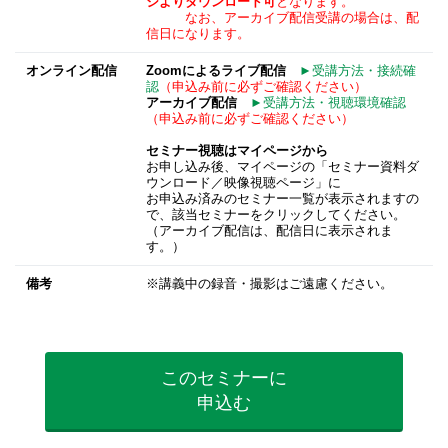
ジよりダウンロード可
となります。
なお、アーカイブ配信受講の場合は、配
信日になります。
オンライン配信
Zoomによるライブ配信
►受講方法・接続確
認
（申込み前に必ずご確認ください）
アーカイブ配信
►受講方法・視聴環境確認
（申込み前に必ずご確認ください）
セミナー視聴はマイページから
お申し込み後、マイページの「セミナー資料ダ
ウンロード／映像視聴ページ」に
お申込み済みのセミナー一覧が表示されますの
で、該当セミナーをクリックしてください。
（アーカイブ配信は、配信日に表示されま
す。）
備考
※講義中の録音・撮影はご遠慮ください。
このセミナーに
申込む