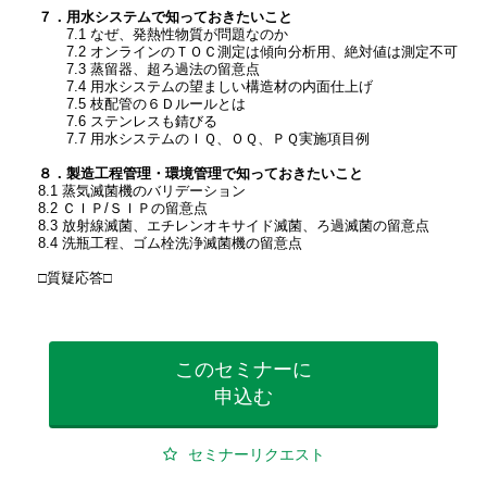
７．用水システムで知っておきたいこと
7.1 なぜ、発熱性物質が問題なのか
7.2 オンラインのＴＯＣ測定は傾向分析用、絶対値は測定不可
7.3 蒸留器、超ろ過法の留意点
7.4 用水システムの望ましい構造材の内面仕上げ
7.5 枝配管の６Ｄルールとは
7.6 ステンレスも錆びる
7.7 用水システムのＩＱ、ＯＱ、ＰＱ実施項目例
８．製造工程管理・環境管理で知っておきたいこと
8.1 蒸気滅菌機のバリデーション
8.2 ＣＩＰ/ＳＩＰの留意点
8.3 放射線滅菌、エチレンオキサイド滅菌、ろ過滅菌の留意点
8.4 洗瓶工程、ゴム栓洗浄滅菌機の留意点
□質疑応答□
このセミナーに
申込む
セミナーリクエスト