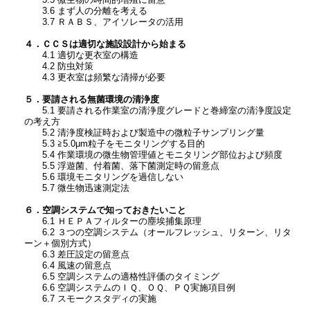
3.5 微生物の時間的増殖に留意
3.6 まず人の分離を考える
3.7 ＲＡＢＳ、アイソレータの活用
４．ＣＣＳは適切な施設設計から始まる
4.1 適切な更衣室の構造
4.2 防虫対策
4.3 更衣室は頻繁な清掃が必要
５．要請される無菌環境の清浄度
5.1 要請される作業室の清浄度グレードと巻締室の清浄度設定
の考え方
5.2 清浄度検証時および製造中の微粒子サンプリング量
5.3 ≧5.0μm粒子をモニタリングする目的
5.4 作業環境の微生物管理値とモニタリング部位および頻度
5.5 浮遊菌、付着菌、落下菌測定時の留意点
5.6 環境モニタリングを過信しない
5.7 微生物迅速測定法
６．空調システムで知っておきたいこと
6.1 ＨＥＰＡフィルターの塵埃捕集原理
6.2 ３つの空調システム（オールフレッシュ、リターン、リタ
ーン＋個別方式）
6.3 差圧設定の留意点
6.4 風速の留意点
6.5 空調システムの適格性評価のタイミング
6.6 空調システムのＩＱ、ＯＱ、ＰＱ実施項目例
6.7 スモークスタディの実施