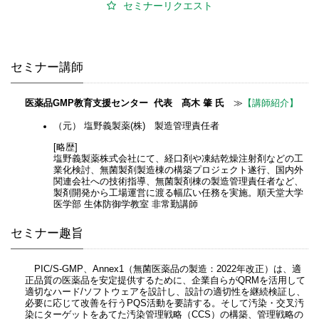
セミナーリクエスト
セミナー講師
医薬品GMP教育支援センター 代表 髙木 肇 氏
≫
【講師紹介】
（元） 塩野義製薬(株) 製造管理責任者
[略歴]
塩野義製薬株式会社にて、経口剤や凍結乾燥注射剤などの工
業化検討、無菌製剤製造棟の構築プロジェクト遂行、国内外
関連会社への技術指導、無菌製剤棟の製造管理責任者など、
製剤開発から工場運営に渡る幅広い任務を実施。順天堂大学
医学部 生体防御学教室 非常勤講師
セミナー趣旨
PIC/S-GMP、Annex1（無菌医薬品の製造：2022年改正）は、適
正品質の医薬品を安定提供するために、企業自らがQRMを活用して
適切なハード/ソフトウェアを設計し、設計の適切性を継続検証し、
必要に応じて改善を行うPQS活動を要請する。そして汚染・交叉汚
染にターゲットをあてた汚染管理戦略（CCS）の構築、管理戦略の