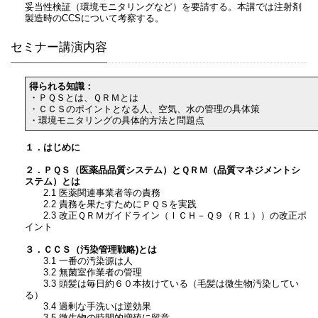
妥当性検証（環境モニタリングなど）を要請する。本講では注射剤
製造時のCCSについて考察する。
セミナー講演内容
得られる知識：
・ＰＱＳとは、ＱＲＭとは
・ＣＣＳのポイントとなる人、空気、水の管理の具体策
・環境モニタリングの具体的方法と問題点
１．はじめに
２．ＰＱＳ（医薬品品質システム）とＱＲＭ（品質マネジメントシ
ステム）とは
2.1 医薬関連事業者等の責務
2.2 責務を果たすためにＰＱＳを実践
2.3 改正ＱＲＭガイドライン（ＩＣＨ－Ｑ９（Ｒ１））の改正ポ
イント
３．ＣＣＳ（汚染管理戦略)とは
3.1 一番の汚染源は人
3.2 無菌室作業者の管理
3.3 頭髪は毎日約６０本抜けている（毛髪は微生物汚染してい
る）
3.4 過剰な手洗いは逆効果