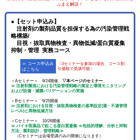
ふまえ解説！
●【セット申込み】
注射剤の製剤品質を担保する為の汚染管理戦
略構築/
目視・抜取異物検査・異物低減/蛋白質凝集
抑制・管理 実務コース
≫ コース申込み
〔3セミナーを参加の場合、コース割
はこちら
引価格で受講可能〕
＜Aセミナー＞ 9/24開催
▽本ページのセミナー
≫ 注射剤製造における汚染管理戦略の策定と環境モニタリング
および設備・滅菌バリデーションの実施
＜Bセミナー＞ 9/25開催
≫ 注射剤における目視・抜取異物検査の基準設定(適・不適管理
レベル)と異物低減方法
＜Cセミナー＞ 10/26開催
≫ バイオ医薬品で起こる蛋白質凝集 ≪包括的理解、分析と抑制
方法、製剤設計、管理戦略≫
（
Cセミナーは会場受講のみの開催になります
）