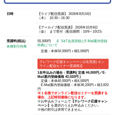
日時
【ライブ配信受講】
2026年9月24日
（木） 10:30～16:30
【アーカイブ配信受講】
2026年10月9日
（金） まで受付（配信期間：10/9～10/23）
受講料(税込)
55,000円
S&T会員登録とE-Mail案内登録
特典について
各種割引特典
定価：本体50,000円＋税5,000円
テレワーク応援キャンペーン(1名受講) オン
ライン配信セミナー受講限定
1名申込みの場合：受講料( 定価 44,000円／E-
Mail案内登録価格 42,020円 )
定価：本体40,000円＋税4,000円
E-Mail案内登録価格：本体38,200円＋税3,820
円
※１名様でオンライン配信セミナーを受講する
場合、上記特別価格になります。
※お申込みフォームで
【テレワーク応援キャン
ペーン】
を選択のうえお申込みください。
※他の割引は併用できません。