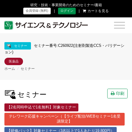
研究・技術・事業開発のためのセミナー/書籍
|
|
カートを見る
会員登録 (無料)
ログイン
セミナー番号:C260922(注射剤製造CCS・バリデーシ
セミナー
ョン)
医薬品
ホーム
/
セミナー
セミナー
印刷
【2名同時申込で1名無料】対象セミナー
テレワーク応援キャンペーン（【ライブ配信/WEBセミナー1名受
講限定】
【研修パック】対象セミナー（3名以上で1人あたり19,800円）