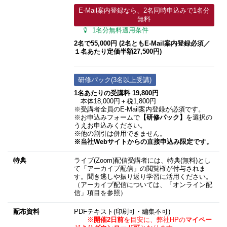
E-Mail案内登録なら、2名同時申込みで1名分
無料
1名分無料適用条件
2名で55,000円 (2名ともE-Mail案内登録必須／
１名あたり定価半額27,500円)
研修パック(3名以上受講)
1名あたりの受講料 19,800円
本体18,000円＋税1,800円
※受講者全員のE-Mail案内登録が必須です。
※お申込みフォームで
【研修パック】
を選択の
うえお申込みください。
※他の割引は併用できません。
※当社Webサイトからの直接申込み限定です。
特典
ライブ(Zoom)配信受講者には、特典(無料)とし
て「アーカイブ配信」の閲覧権が付与されま
す。聞き逃しや振り返り学習に活用ください。
（アーカイブ配信については、「オンライン配
信」項目を参照）
配布資料
PDFテキスト(印刷可・編集不可)
※
開催2日前
を目安に、弊社HPの
マイペー