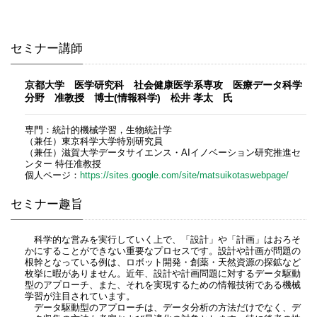
セミナー講師
京都大学 医学研究科 社会健康医学系専攻 医療データ科学
分野 准教授 博士(情報科学) 松井 孝太 氏
専門：統計的機械学習，生物統計学
（兼任）東京科学大学特別研究員
（兼任）滋賀大学データサイエンス・AIイノベーション研究推進セ
ンター 特任准教授
個人ページ：
https://sites.google.com/site/matsuikotaswebpage/
セミナー趣旨
科学的な営みを実行していく上で、「設計」や「計画」はおろそ
かにすることができない重要なプロセスです。設計や計画が問題の
根幹となっている例は、ロボット開発・創薬・天然資源の探鉱など
枚挙に暇がありません。近年、設計や計画問題に対するデータ駆動
型のアプローチ、また、それを実現するための情報技術である機械
学習が注目されています。
データ駆動型のアプローチは、データ分析の方法だけでなく、デ