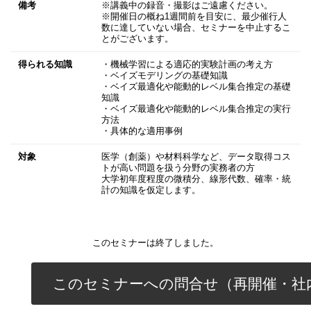
備考
※講義中の録音・撮影はご遠慮ください。
※開催日の概ね1週間前を目安に、最少催行人
数に達していない場合、セミナーを中止するこ
とがございます。
得られる知識
・機械学習による適応的実験計画の考え方
・ベイズモデリングの基礎知識
・ベイズ最適化や能動的レベル集合推定の基礎
知識
・ベイズ最適化や能動的レベル集合推定の実行
方法
・具体的な適用事例
対象
医学（創薬）や材料科学など、データ取得コス
トが高い問題を扱う分野の実務者の方
大学初年度程度の微積分、線形代数、確率・統
計の知識を仮定します。
このセミナーは終了しました。
このセミナーへの問合せ（再開催・社