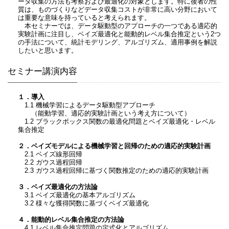
ータ収集の方法も考察および最適化の対象とします。特に後者の性
質は、ものづくりなどデータ収集コストが非常に高い分野において
は重要な意味を持っていると考えられます。
本セミナーでは、データ駆動型のアプローチの一つである適応的
実験計画に注目し、ベイズ最適化と能動的レベル集合推定という2つ
の手法について、統計モデリング、アルゴリズム、適用事例を解説
したいと思います。
セミナー講演内容
１．導入
1.1 機械学習によるデータ駆動型アプローチ
（能動学習、適応的実験計画という考え方について）
1.2 ブラックボックス関数の最適化問題とベイズ最適化・レベル
集合推定
２．ベイズモデルによる機械学習と回帰のための適応的実験計画
2.1 ベイズ線形回帰
2.2 ガウス過程回帰
2.3 ガウス過程回帰に基づく関数推定のための適応的実験計画
３．ベイズ最適化の方法論
3.1 ベイズ最適化の基本アルゴリズム
3.2 様々な獲得関数に基づくベイズ最適化
４．能動的レベル集合推定の方法論
4.1 レベル集合推定問題の定式化とアルゴリズム