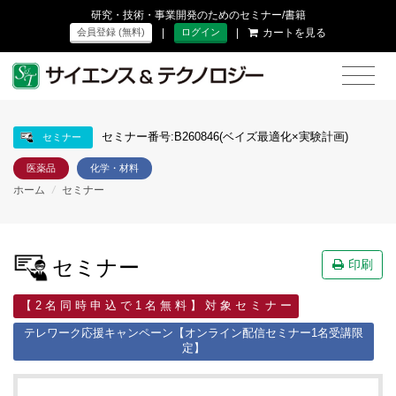
研究・技術・事業開発のためのセミナー/書籍
|
|
カートを見る
会員登録 (無料)
ログイン
セミナー番号:B260846(ベイズ最適化×実験計画)
セミナー
医薬品
化学・材料
ホーム
/
セミナー
セミナー
印刷
【 2 名 同 時 申 込 で 1 名 無 料 】 対 象 セ ミ ナ ー
テレワーク応援キャンペーン【オンライン配信セミナー1名受講限
定】