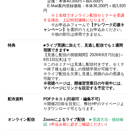
定価：本体40,000円＋税4,000円
E-Mail案内登録価格：本体38,200円＋税3,820
円
※１名様でオンライン配信セミナーを受講
する場合、上記特別価格になります。
※お申込みフォームで
【テレワーク応援キ
ャンペーン】
を選択のうえお申込みください。
※他の割引は併用できません。
特典
■ライブ受講に加えて、見逃し配信でも１週間
視聴できます■
【見逃し配信の視聴期間】2026年8月7日(金)～
8月13日(木)まで
※このセミナーは見逃し配信付きです。セミナ
ー終了後も繰り返しの視聴学習が可能です。
※ライブ配信を欠席し見逃し視聴のみの受講も
可能です。
※視聴ページは、開催翌営業日の午前中には、
マイページにリンクを設定する予定です。
配布資料
PDFテキスト(印刷可・編集不可)
※開催2日前を目安に、弊社HPのマイページよ
りダウンロード可となります。
オンライン配信
Zoomによるライブ配信
►受講方法・接続確
認
（
申込み前に必ずご確認ください
）