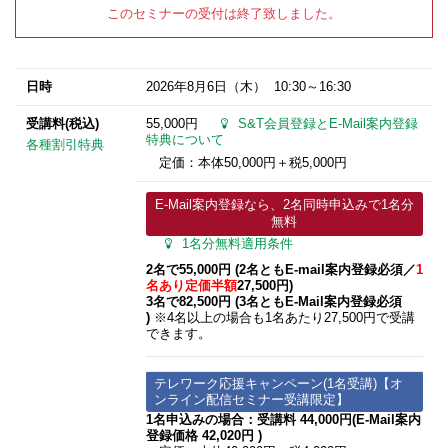
このセミナーの受付は終了致しました。
日時
2026年8月6日
（木） 10:30～16:30
受講料(税込)
55,000円
S&T会員登録とE-Mail案内登録
特典について
各種割引特典
定価：本体50,000円＋税5,000円
E-Mail案内登録なら、2名同時申込みで1名分
無料
1名分無料適用条件
2名で55,000円 (2名ともE-mail案内登録必須​／
1
名あり定価半額
27,500円)
3名で82,500円 (3名ともE-Mail案内登録必須​
)
※4名以上の場合も1名あたり27,500円で受講
できます。
テレワーク応援キャンペーン(1名受講)【オ
ンライン配信セミナー受講限定】
1名申込みの場合：受講料 44,000円(E-Mail案内
登録価格 42,020円 )