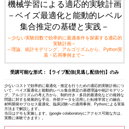
機械学習による適応的実験計画
－ベイズ最適化と能動的レベル
集合推定の基礎と実践－
～少ない実験回数で効率的に最適条件を探索する適応的
実験計画～
～理論、統計モデリング、アルゴリズムから、Python実
装・応用事例まで～
受講可能な形式：【ライブ配信(見逃し配信付)】のみ
少ないコストで効率的に最適化・推定を行うための適応的実験計画につ
いて、ベイズ最適化と能動的レベル集合推定の基礎理論や統計モデリン
グ、アルゴリズムの考え方から、制約付き・多目的最適化などの複雑な
問題に対する発展的な手法、外部データを活用した転移学習との融合、
材料開発やプロセス最適化、臨床試験への適用事例、Pythonによる実装
方法まで解説します。
当日はデモも実施します。(google colaboratoryにアクセス可能な方は、
実際に体験できます）。