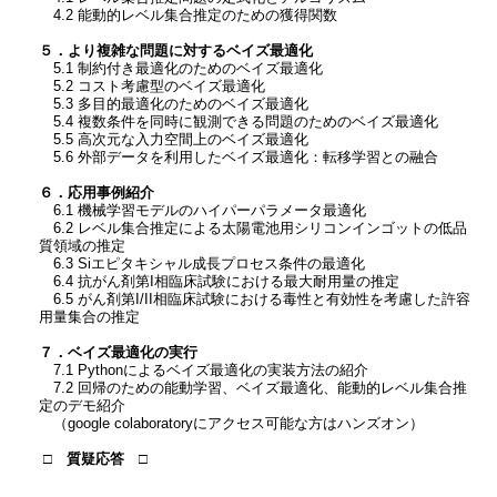
4.2 能動的レベル集合推定のための獲得関数
５．より複雑な問題に対するベイズ最適化
5.1 制約付き最適化のためのベイズ最適化
5.2 コスト考慮型のベイズ最適化
5.3 多目的最適化のためのベイズ最適化
5.4 複数条件を同時に観測できる問題のためのベイズ最適化
5.5 高次元な入力空間上のベイズ最適化
5.6 外部データを利用したベイズ最適化：転移学習との融合
６．応用事例紹介
6.1 機械学習モデルのハイパーパラメータ最適化
6.2 レベル集合推定による太陽電池用シリコンインゴットの低品
質領域の推定
6.3 Siエピタキシャル成長プロセス条件の最適化
6.4 抗がん剤第I相臨床試験における最大耐用量の推定
6.5 がん剤第I/II相臨床試験における毒性と有効性を考慮した許容
用量集合の推定
７．ベイズ最適化の実行
7.1 Pythonによるベイズ最適化の実装方法の紹介
7.2 回帰のための能動学習、ベイズ最適化、能動的レベル集合推
定のデモ紹介
（google colaboratoryにアクセス可能な方はハンズオン）
□ 質疑応答 □