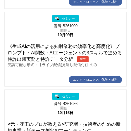
エレクトロニクス | 化学・材料
セミナー
番号 B261009
開催日
10月09日
《生成AIの活用による知財業務の効率化と高度化》プ
ロンプト・AI関数・AIエージェントの3スキルで進める
特許出願実務と特許データ分析
NEW
受講可能な形式：【ライブ配信(見逃し配信付)】のみ
エレクトロニクス | 化学・材料
セミナー
番号 B261036
開催日
10月16日
<元・花王のプロが教える>研究者・技術者のための新
規事業・新テーマ創出AIマーケティング