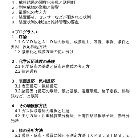
４．成膜結果の関数化表現と活用例
５．副生成物の挙動と影響
６．最適化の考え方
７．装置部材、センサーなどが晒される状態
８．装置状態の検知と維持管理の要点
＜プログラム＞
１．序論
1.1 ＣＶＤ法とＡＬＤ法の原理、成膜理由、装置、事例、条件と
要因、反応励起方法
1.2 微細化と成膜方法の使い分け
２．化学反応速度の基礎
2.1 化学反応の基礎と反応速度式の考え方
2.2 律速過程
３．表面反応・気相反応
3.1 表面反応・気相反応
3.2 諸要因（反応の場所、膜と基板、温度環境、格子定数、熱膨
張など）と膜質
４．その場観察方法
4.1 ガス採取場所の選択と注意
4.2 主な方法：四重極質量分析法、圧電性結晶振動子法、赤外分
光法
５．膜の分析方法
5.1 膜厚・反応・膜質に関わる測定方法（ＸＰＳ，ＳＩＭＳ，Ｅ