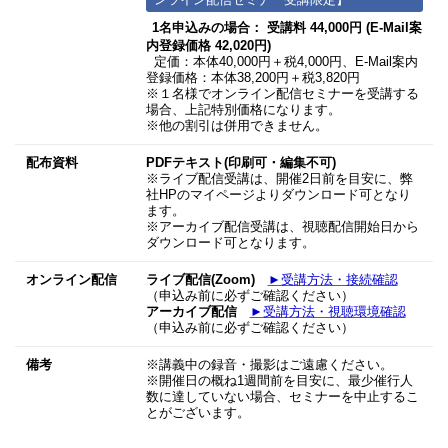
ンライン配信セミナー受講限定】
1名申込みの場合： 受講料 44,000円 (E-Mail案
内登録価格 42,020円)
定価：本体40,000円＋税4,000円、E-Mail案内
登録価格：本体38,200円＋税3,820円
※１名様でオンライン配信セミナーを受講する
場合、上記特別価格になります。
※他の割引は併用できません。
配布資料
PDFテキスト(印刷可・編集不可)
※ライブ配信受講は、開催2日前を目安に、弊
社HPのマイページよりダウンロード可となり
ます。
※アーカイブ配信受講は、視聴配信開始日から
ダウンロード可となります。
オンライン配信
ライブ配信(Zoom)
►受講方法・接続確認
（申込み前に必ずご確認ください）
アーカイブ配信
►受講方法・視聴環境確認
（申込み前に必ずご確認ください）
備考
※講義中の録音・撮影はご遠慮ください。
※開催日の概ね1週間前を目安に、最少催行人
数に達していない場合、セミナーを中止するこ
とがございます。