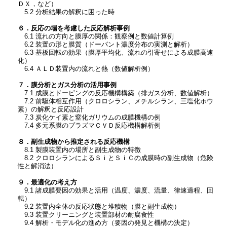
ＤＸ，など）
5.2 分析結果の解釈に困った時
６．反応の場を考慮した反応解析事例
6.1 流れの方向と膜厚の関係：観察例と数値計算例
6.2 装置の形と膜質（ドーパント濃度分布の実測と解析）
6.3 基板回転の効果（膜厚平均化、流れの引寄せによる成膜高速
化）
6.4 ＡＬＤ装置内の流れと熱（数値解析例）
７．膜分析とガス分析の活用事例
7.1 成膜とドーピングの反応機構構築（排ガス分析、数値解析）
7.2 前駆体相互作用（クロロシラン、メチルシラン、三塩化ホウ
素）の解釈と反応設計
7.3 炭化ケイ素と窒化ガリウムの成膜機構の例
7.4 多元系膜のプラズマＣＶＤ反応機構解析例
８．副生成物から推定される反応機構
8.1 製膜装置内の場所と副生成物の特徴
8.2 クロロシランによるＳｉとＳｉＣの成膜時の副生成物（危険
性と解消法）
９．最適化の考え方
9.1 諸成膜要因の効果と活用（温度、濃度、流量、律速過程、回
転）
9.2 装置内全体の反応状態と堆積物（膜と副生成物）
9.3 装置クリーニングと装置部材の耐腐食性
9.4 解析・モデル化の進め方（要因の発見と機構の決定）