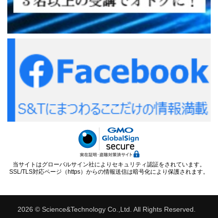
当サイトはグローバルサイン社によりセキュリティ認証をされています。
SSL/TLS対応ページ（https）からの情報送信は暗号化により保護されます。
2026 © Science&Technology Co.,Ltd. All Rights Reserved.