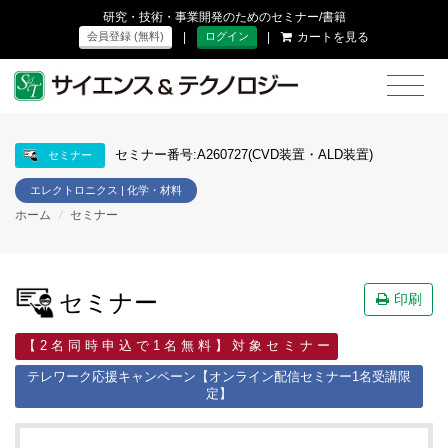
研究・技術・事業開発のためのセミナー/書籍
|
|
カートを見る
会員登録 (無料)
ログイン
セミナー番号:A260727(CVD装置・ALD装置)
セミナー
エレクトロニクス | 化学・材料
ホーム
/
セミナー
セミナー
印刷
【 2 名 同 時 申 込 で 1 名 無 料 】 対 象 セ ミ ナ ー
テレワーク応援キャンペーン【オンライン配信セミナー1名受講限
定】