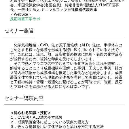
所属学会・機関：化学工学会(シニア会員)、応用物理学会、米国化学
会、米国電気化学会(名誉会員)、特定非営利活動法人YUVEC理事
長、一般社団法人 ミニマルファブ推進機構代表理事
＜WebSite＞
反応装置工学ラボ
セミナー趣旨
化学気相堆積（CVD）法と原子層堆積（ALD）法は、半導体をは
じめとする様々な薄膜を形成する際に広く用いられている方法で
す。これには、流れ、熱、反応物質の輸送に気相・表面の化学反応
が並行するため、複雑な印象を受けてしまいます。
そこで熱とプラズマの中で起きている化学反応と流れを観察し、
解析することにより成膜機構を理解した事例、工夫した事例、排ガ
ス管内堆積物から成膜機構を推定した事例などを紹介します。成膜
装置全体で生じている現象の全体像を理解して実務に活かし、装置
と工程の維持・管理・最適化に繋げることが可能です。装置、反応
とプロセスを進歩させる入口になれば幸いです。
セミナー講演内容
＜得られる知識・技術＞
１．CVD法とALD法の基本現象
２．成膜装置全体に起こっている現象の捉え方
３．色々な情報を用いて化学反応と流れを推定する方法