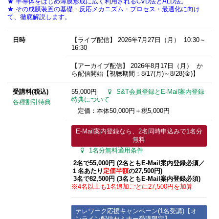
★ 半導体をはじめ薄膜形成に広く利用されるCVD法とALD法。
★ その成膜装置の基礎・反応メカニズム・プロセス・最適化に向け
て、徹底解説します。
日時
【ライブ配信】
2026年7月27日
（月） 10:30～
16:30
【アーカイブ配信】
2026年8月17日
（月） か
ら配信開始【視聴期間：8/17(月)～8/28(金)】
受講料(税込)
55,000円
S&T会員登録とE-Mail案内登録
特典について
各種割引特典
定価：本体50,000円＋税5,000円
E-Mail案内登録なら、2名同時申込みで1名分
無料
1名分無料適用条件
2名で55,000円 (2名ともE-Mail案内登録必須​／
１名あたり
定価半額
の27,500円)
3名で82,500円 (3名ともE-Mail案内登録必須​)
※4名以上も1名追加ごとに27,500円を加算
テレワーク応援キャンペーン(1名受講)【オ