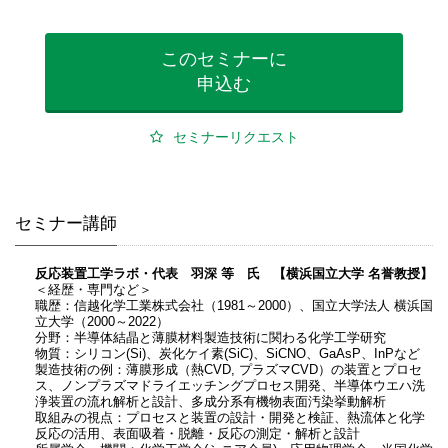
このセミナーに
申込む
セミナーリクエスト
セミナー講師
反応装置工学ラボ・代表 羽深 等 氏 【横浜国立大学 名誉教授】
＜経歴・専門など＞
職歴：信越化学工業株式会社（1981～2000）、国立大学法人 横浜国
立大学（2000～2022）
分野：半導体結晶と薄膜材料製造技術に関わる化学工学研究
物質：シリコン(Si)、炭化ケイ素(SiC)、SiCNO、GaAsP、InPなど
製造技術の例：薄膜形成（熱CVD, プラズマCVD）の装置とプロセ
ス、ノンプラズマドライエッチングプロセス開発、半導体ウエハ洗
浄装置の流れ解析と設計、多成分系有機物表面汚染挙動解析
取組みの視点：プロセスと装置の設計・開発と検証、熱流体と化学
反応の活用、表面吸着・脱離・反応の測定・解析と設計