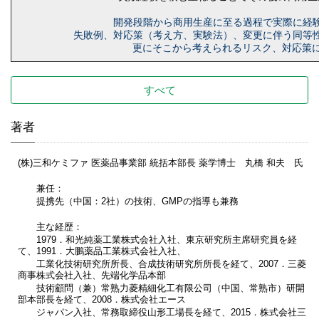
開発段階から商用生産に至る過程で実際に経
失敗例、対応策（考え方、実験法）、変更に伴う同等
更にそこから考えられるリスク、対応策に
すべて
著者
(株)三和ケミファ 医薬品事業部 統括本部長 薬学博士 丸橋 和夫 氏
兼任：
提携先（中国：2社）の技術、GMPの指導も兼務
主な経歴：
1979．和光純薬工業株式会社入社、東京研究所主席研究員を経
て、1991．大鵬薬品工業株式会社入社、
工業化技術研究所所長、合成技術研究所所長を経て、2007．三菱
商事株式会社入社、先端化学品本部
技術顧問（兼）常熟力菱精細化工有限公司（中国、常熟市）研開
部本部長を経て、2008．株式会社エース
ジャパン入社、常務取締役山形工場長を経て、2015．株式会社三