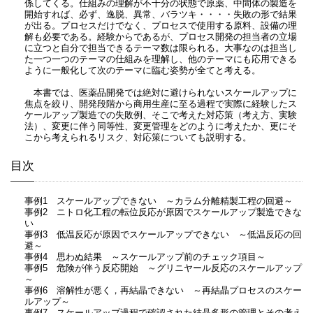
係してくる。仕組みの理解が不十分の状態で原薬、中間体の製造を
開始すれば、必ず、逸脱、異常、バラツキ・・・・失敗の形で結果
が出る。プロセスだけでなく、プロセスで使用する原料、設備の理
解も必要である。経験からであるが、プロセス開発の担当者の立場
に立つと自分で担当できるテーマ数は限られる。大事なのは担当し
た一つ一つのテーマの仕組みを理解し、他のテーマにも応用できる
ように一般化して次のテーマに臨む姿勢が全てと考える。
本書では、医薬品開発では絶対に避けられないスケールアップに
焦点を絞り、開発段階から商用生産に至る過程で実際に経験したス
ケールアップ製造での失敗例、そこで考えた対応策（考え方、実験
法）、変更に伴う同等性、変更管理をどのように考えたか、更にそ
こから考えられるリスク、対応策についても説明する。
目次
事例1 スケールアップできない ～カラム分離精製工程の回避～
事例2 ニトロ化工程の転位反応が原因でスケールアップ製造できな
い
事例3 低温反応が原因でスケールアップできない ～低温反応の回
避～
事例4 思わぬ結果 ～スケールアップ前のチェック項目～
事例5 危険が伴う反応開始 ～グリニヤール反応のスケールアップ
～
事例6 溶解性が悪く，再結晶できない ～再結晶プロセスのスケー
ルアップ～