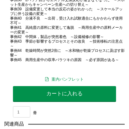
事例38 2バッチ目からエステル交換反応が進まなくなった ～スポ
ット生産からキャンペーン生産への切り替え～
事例39 設備変更して本当の反応の姿がわかった ～スケールアッ
プに伴う設備の変更～
事例40 分液不良 ～出荷，受け入れ試験適合にもかかわらず使用
不可～
事例41 高純度の原料に変更して逸脱 ～商用生産中の原料メーカ
ーの変更～
事例42 中間体，製品が突然着色 ～設備補修の影響～
事例43 季節が影響するプロセスとその改良 ～技術移転の注意点
～
事例44 乾燥時間が突然2倍に ～水和物が乾燥プロセスに及ぼす影
響～
事例45 商用生産中の収率バラツキの原因 ～必ず原因がある～
案内パンフレット
カートに入れる
冊
関連商品