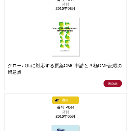
発刊
2010年06月
グローバルに対応する原薬CMC申請と３極DMF記載の
留意点
医薬品
書籍
番号 P044
発刊
2010年05月