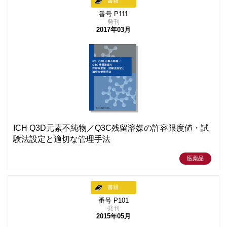
書籍
番号 P111
発刊
2017年03月
ICH Q3D元素不純物／Q3C残留溶媒の許容限度値・試
験法設定と適切な管理手法
医薬品
書籍
番号 P101
発刊
2015年05月