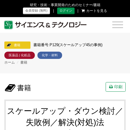
研究・技術・事業開発のためのセミナー/書籍
|
|
カートを見る
会員登録 (無料)
ログイン
書籍番号:P129(スケールアップ45の事例)
書籍
医薬品 | 化粧品
化学・材料
ホーム
/
書籍
書籍
印刷
スケールアップ・ダウン検討／
失敗例／解決(対処)法