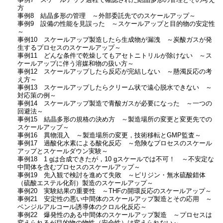
事例7 スケールアップ過程で確認された結晶多形の管理とその考え
方
事例8 結晶多形の管理 ～外部委託先でのスケールアップ～
事例9 設備の性能を見誤った ～スケールアップと目的物の安定性
～
事例10 スケールアップ製造したら生成物が漏洩 ～炭酸ガスが発
生するプロセスのスケールアップ～
事例11 どんな条件で乾燥してもアセトニトリルが除けない ～ス
ケールアップに伴う溶媒和物の扱い方～
事例12 スケールアップしたら反応が完結しない ～懸濁反応の考
え方～
事例13 スケールアップしたらクリーム状で遠心脱水できない ～
対応策の例～
事例14 スケールアップ製造で青酸ガスが必要になった ～一つの
回避法～
事例15 結晶多形の規格の決め方 ～製造場所の変更と変更先での
スケールアップ～
事例16 異物混入 ～製造場所の変更，技術移転とGMP監査～
事例17 過酸化水素による酸化反応 ～危険なプロセスのスケール
アップとスケールダウン実験～
事例18 1 gは合成できたが，10 gスケールでは不可！ ～不安定な
中間体を含むプロセスのスケールアップ～
事例19 先入観で検討を進めて失敗 ～ピリジン・無水硫酸錯体
（硫酸エステル化剤）製造のスケールアップ～
事例20 実験結果の重要性 ～THFの開環反応のスケールアップ～
事例21 安定性の悪い中間体のスケールアップ製造とその応用 ～
ベンジルアルコール誘導体のクロル化反応～
事例22 爆発性のある中間体のスケールアップ製造 ～プロセスは