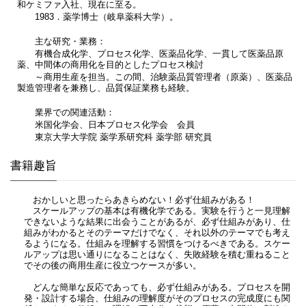
和ケミファ入社、現在に至る。
1983．薬学博士（岐阜薬科大学）。
主な研究・業務：
有機合成化学、プロセス化学、医薬品化学、一貫して医薬品原
薬、中間体の商用化を目的としたプロセス検討
～商用生産を担当。この間、治験薬品質管理者（原薬）、医薬品
製造管理者を兼務し、品質保証業務も経験。
業界での関連活動：
米国化学会、日本プロセス化学会 会員
東京大学大学院 薬学系研究科 薬学部 研究員
書籍趣旨
おかしいと思ったらあきらめない！必ず仕組みがある！
スケールアップの基本は有機化学である。実験を行うと一見理解
できないような結果に出会うことがあるが、必ず仕組みがあり、仕
組みがわかるとそのテーマだけでなく、それ以外のテーマでも考え
るようになる。仕組みを理解する習慣をつけるべきである。スケー
ルアップは思い通りになることはなく、失敗経験を積む重ねること
でその後の商用生産に役立つケースが多い。
どんな簡単な反応であっても、必ず仕組みがある。プロセスを開
発・設計する場合、仕組みの理解度がそのプロセスの完成度にも関