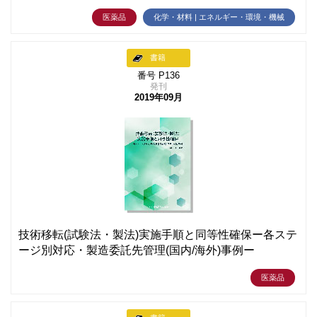
医薬品
化学・材料 | エネルギー・環境・機械
書籍
番号 P136
発刊
2019年09月
技術移転(試験法・製法)実施手順と同等性確保ー各ステ
ージ別対応・製造委託先管理(国内/海外)事例ー
医薬品