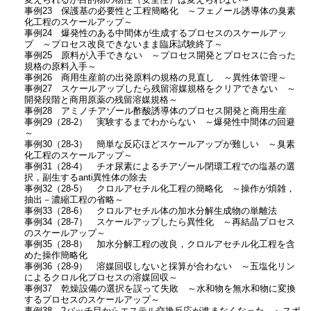
変えられるが目的物の物性（安全性）は変えられない～
事例23 保護基の必要性と工程簡略化 ～フェノール誘導体の臭素
化工程のスケールアップ～
事例24 爆発性のある中間体が生成するプロセスのスケールアッ
プ ～プロセス改良できないまま臨床試験終了～
事例25 原料が入手できない ～プロセス開発とプロセスに合った
規格の原料入手～
事例26 商用生産前の出発原料の規格の見直し ～異性体管理～
事例27 スケールアップしたら残留溶媒規格をクリアできない ～
開発段階と商用原薬の残留溶媒規格～
事例28 アミノチアゾール酢酸誘導体のプロセス開発と商用生産
事例29（28-2） 実験するまでわからない ～爆発性中間体の回避
～
事例30（28-3） 簡単な反応ほどスケールアップが難しい ～臭素
化工程のスケールアップ～
事例31（28-4） チオ尿素によるチアゾール閉環工程での塩基の選
択，副生するanti異性体の除去
事例32（28-5） クロルアセチル化工程の簡略化 ～操作が煩雑，
抽出－濃縮工程の省略～
事例33（28-6） クロルアセチル体の加水分解生成物の単離法
事例34（28-7） スケールアップしたら異性化 ～再結晶プロセス
のスケールアップ～
事例35（28-8） 加水分解工程の改良，クロルアセチル化工程を含
めた操作簡略化
事例36（28-9） 溶媒回収しないと採算が合わない ～五塩化リン
によるクロル化プロセスの溶媒回収～
事例37 乾燥設備の選択を誤って失敗 ～水和物を無水和物に変換
するプロセスのスケールアップ～