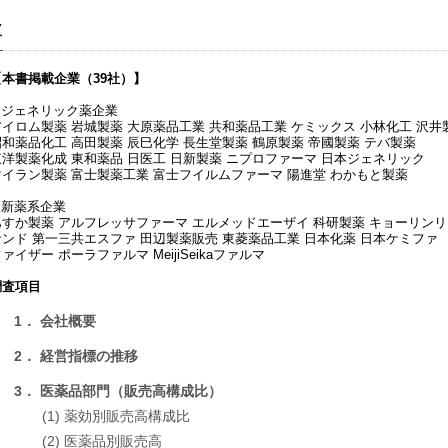
次
【本書掲載企業（39社）】
■ ジェネリック薬企業
アイロム製薬 岩城製薬 大原薬品工業 共和薬品工業 ケミックス 小林化工 沢井
昭和薬品化工 高田製薬 辰巳化学 長生堂製薬 鶴原製薬 帝國製薬 テバ製薬
東洋製薬化成 東和薬品 日医工 日新製薬 ニプロファーマ 日本ジェネリック
マイラン製薬 富士製薬工業 富士フイルムファーマ 陽進堂 わかもと製薬
■ 新薬系企業
あすか製薬 アルフレッサファーマ エルメッドエーザイ 科研製薬 キョーリン
サンド 第一三共エスファ 田辺製薬販売 東菱薬品工業 日本化薬 日本ケミファ
ァイザー ポーラファルマ MeijiSeikaファルマ
調査項目
1． 会社概要
2． 経営指標の推移
3． 医薬品部門（販売高構成比）
(1) 薬効別販売高構成比
(2) 医薬品別販売高