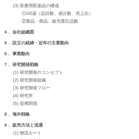
(3) 医療用医薬品の構成
①GE薬（品目数、成分数、売上比）
②製品・商品、販売委託品数
4． 会社組織図
5． 設立の経緯・近年の主要動向
6． 事業動向
7． 研究開発戦略
(1) 研究開発のコンセプト
(2) 研究開発組織
(3) 研究開発フロー
(4) 研究所
(5) 提携関係
8． 海外戦略
9． 販売方法と流通
(1) 物流ルート