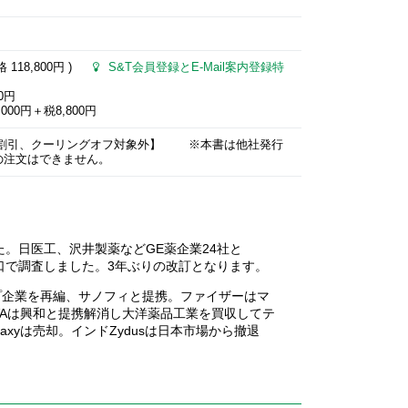
価格
118,800円
)
S&T会員登録とE-Mail案内登録特
0円
000円＋税8,800円
ー割引、クーリングオフ対象外】 ※本書は他社発行
の注文はできません。
した。日医工、沢井製薬などGE薬企業24社と
切り口で調査しました。3年ぶりの改訂となります。
プ企業を再編、サノフィと提携。ファイザーはマ
EVAは興和と提携解消し大洋薬品工業を買収してテ
xyは売却。インドZydusは日本市場から撤退