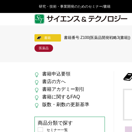
研究・技術・事業開発のためのセミナー/書籍
書籍番号:Z100(医薬品開発戦略3(書籍))
書籍
医薬品
書籍申込要領
書店の方へ
書籍アカデミー割引
書籍に関するFAQ
版数・刷数の更新基準
商品分類で探す
セミナー一覧