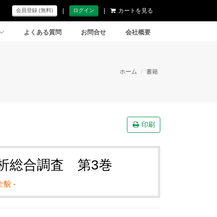
|
|
カートを見る
会員登録 (無料)
ログイン
よくある質問
お問合せ
会社概要
ホーム
/
書籍
印刷
分析総合調査 第3巻
貌 -