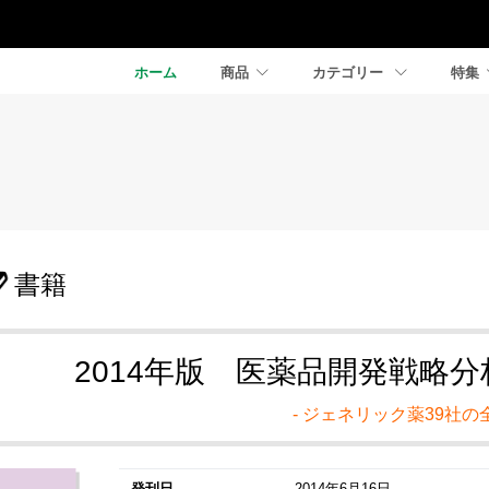
ホーム
商品
カテゴリー
特集
書籍
2014年版 医薬品開発戦略
- ジェネリック薬39社の全
発刊日
2014年6月16日