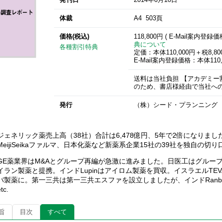
体裁
A4 503頁
価格(税込)
118,800円 ( E-Mail案内登録
典について
各種割引特典
定価：本体110,000円＋税8,80
E-Mail案内登録価格：本体110,
送料は当社負担 【アカデミ
のため、書店様経由で当社へ
発行
（株）シード・プランニング
ジェネリック薬売上高（38社）合計は6,478億円、5年で2倍になりま
MeijiSeikaファルマ、日本化薬など新薬系企業15社の39社を独自の
GE薬業界はM&Aとグループ再編が急激に進みました。日医工はグルー
イラン製薬と提携。インドLupinはアイロム製薬を買収。イスラエルT
バ製薬に。第一三共は第一三共エスファを設立しましたが、インドRanba
tc.
旨
目次
すべて