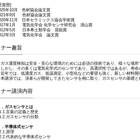
受賞歴]
025年10月 色材協会論文賞
2021年9月 色材協会論文賞
2020年11月 日本セラミックス協会学術賞
2017年1月 電気化学会 化学センサ研究会 清山賞
2012年5月 日本希土類学会 奨励賞
2012年3月 電気化学会 論文賞
ミナー趣旨
ガス濃度検知は安全・安心な環境のためには必須の技術であり、様々な場所
しかし、その多くは電気化学式のセンサであり、高選択性ではあるが、寿命
近年では、低濃度ガス、低温測定、小型化などの要望も強く、新しい材
本講演では、演者らが開発してきたセンサを例に取り、ガスセンサの基礎と
ミナー講演内容
１．ガスセンサとは
1.1.言葉の定義と歴史
1.2.ガスセンサの分類
２．半導体式センサ
.1.原理
2.2.代表的な半導体式センサ