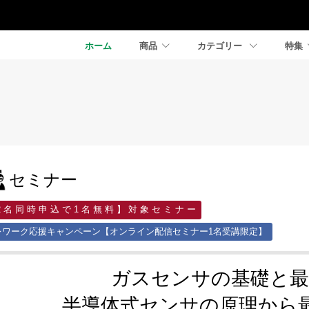
ホーム
商品
カテゴリー
特集
セミナー
2 名 同 時 申 込 で 1 名 無 料 】 対 象 セ ミ ナ ー
レワーク応援キャンペーン【オンライン配信セミナー1名受講限定】
ガスセンサの基礎と最
半導体式センサの原理から