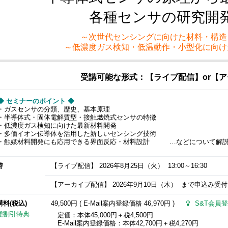
各種センサの研究開
～次世代センシングに向けた材料・構造
～低濃度ガス検知・低温動作・小型化に向け
受講可能な形式：【ライブ配信】or【
セミナーのポイント ◆
スセンサの分類、歴史、基本原理
導体式・固体電解質型・接触燃焼式センサの特徴
濃度ガス検知に向けた最新材料開発
価イオン伝導体を活用した新しいセンシング技術
媒材料開発にも応用できる界面反応・材料設計 …などについて解
時
【ライブ配信】
2026年8月25日
（火） 13:00～16:30
【アーカイブ配信】
2026年9月10日
（木） まで申込み受付（
講料(税込)
49,500円 ( E-Mail案内登録価格
46,970円
)
S&T会員登
種割引特典
定価：本体45,000円＋税4,500円
E-Mail案内登録価格：本体42,700円＋税4,270円