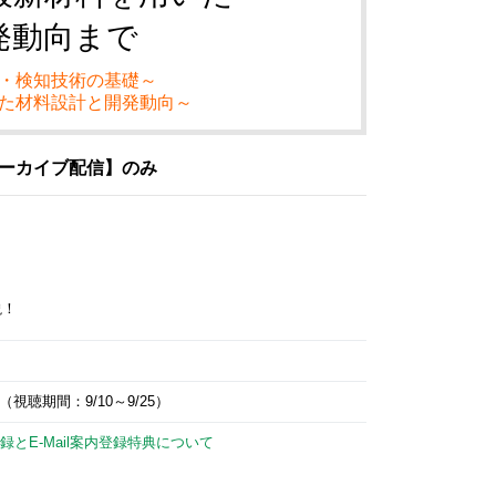
発動向まで
・検知技術の基礎～
た材料設計と開発動向～
アーカイブ配信】のみ
説！
視聴期間：9/10～9/25）
録とE-Mail案内登録特典について