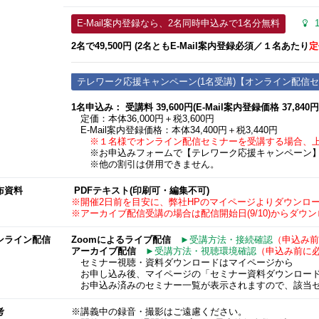
E-Mail案内登録なら、2名同時申込みで1名分無料
2名で49,500円 (2名ともE-Mail案内登録必須​／１名あたり
定
テレワーク応援キャンペーン(1名受講)【オンライン配信
1名申込み： 受講料 39,600円(E-Mail案内登録価格 37,840円
定価：本体36,000円＋税3,600円
E-Mail案内登録価格：本体34,400円＋税3,440円
※１名様でオンライン配信セミナーを受講する場合、
※お申込みフォームで【テレワーク応援キャンペーン】
※他の割引は併用できません。
布資料
PDFテキスト(印刷可・編集不可)
※開催2日前を目安に、弊社HPのマイページよりダウンロ
※アーカイブ配信受講の場合は配信開始日(9/10)からダウ
ンライン配信
Zoomによるライブ配信
►受講方法・接続確認
（申込み前
アーカイブ配信
►受講方法・視聴環境確認
（申込み前に
セミナー視聴・資料ダウンロードはマイページから
お申し込み後、マイページの「セミナー資料ダウンロード
お申込み済みのセミナー一覧が表示されますので、該当セ
考
※講義中の録音・撮影はご遠慮ください。