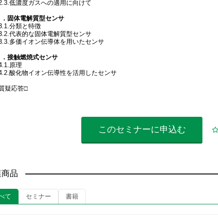
2.3.低濃度ガスへの適用に向けて
３．固体電解質型センサ
.1.分類と特徴
3.2.代表的な固体電解質型センサ
3.3.多価イオン伝導体を用いたセンサ
４．接触燃焼式センサ
.1.原理
4.2.酸化物イオン伝導性を活用したセンサ
□質疑応答□
このセミナーに
申込む
連商品
べて
セミナー
書籍