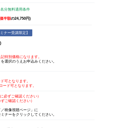
1名分無料適用条件
価半額
の24,750円)
セミナー受講限定】
)
上記特別価格になります。
を選択のうえお申込みください。
ード可となります。
ンロード可となります。
に必ずご確認ください）
必ずご確認ください）
／映像視聴ページ」に
ミナーをクリックしてください。