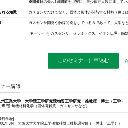
※開催日の概ね1週間前を目安に、最少催行人数に達してい
られる知識
ガスセンサだけでなく、固体と気体が関与する材料（例え
象
ガスセンサ開発や触媒開発をしている方であって、大学な
[キーワード] ガスセンサ、セラミックス、イオン伝導、触
このセミナーに
申込む
ミナー講師
九州工業大学 大学院工学研究院物質工学研究 准教授 博士（工学） 田
[ご専門] 無機材料化学（固体電解質・ガスセンサなど）
最終学歴]
2001年3月 大阪大学大学院工学研究科博士後期課程修了（博士（工学））