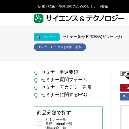
研究・技術・事業開発のためのセミナー/書籍
セミナー番号:B260845(ガスセンサ)
セミナー
エレクトロニクス | 化学・材料
セミナー申込要領
セミナー質問フォーム
セミナーアカデミー割引
【 
セミナーに関するFAQ
テ
商品分類で探す
セミナー一覧
書籍・ebook一覧
通信講座一覧