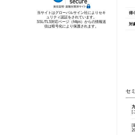
当サイトはグローバルサイン社によりセキ
得
ュリティ認証をされています。
SSL/TLS対応ページ（https）からの情報送
対
信は暗号化により保護されます。
セ
[