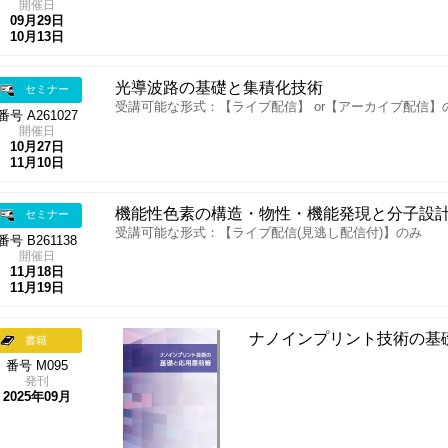
開催日
09月29日
10月13日
光導波路の基礎と集積化技術
セミナー
受講可能な形式：【ライブ配信】 or【アーカイブ配信】
番号 A261027
開催日
10月27日
11月10日
機能性色素の構造・物性・機能発現と分子設
セミナー
受講可能な形式：【ライブ配信(見逃し配信付)】のみ
番号 B261138
開催日
11月18日
11月19日
ナノインプリント技術の基
書籍
番号 M095
発刊
2025年09月