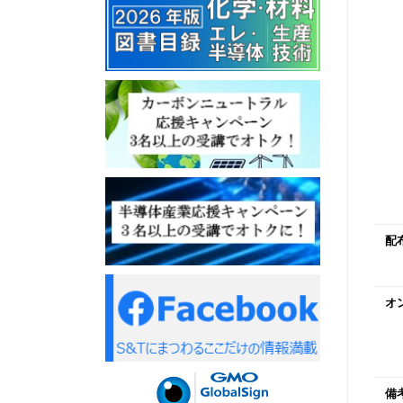
配
オ
備