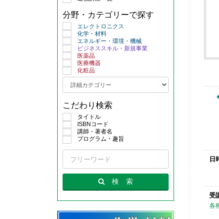
分野・カテゴリーで探す
エレクトロニクス
化学・材料
エネルギー・環境・機械
ビジネススキル・新規事業
医薬品
医療機器
化粧品
◆ 
こだわり検索
・ガ
・半
タイトル
・低
ISBNコード
・多
講師・著者名
・触
プログラム・趣旨
日
検
索
受
各