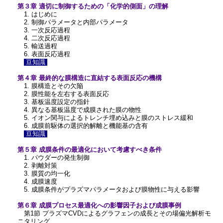
第３章 適切に制御するための「化学的側面」の理解
1. はじめに
2. 制御パラメータと内部パラメータ
3. 一次反応過程
4. 二次反応過程
5. 輸送過程
6. 表面反応過程
豆知識
第４章 最終的な膜構造に直結する表面反応の機構
1. 膜構造とその欠陥
2. 膜性能を左右する表面反応
3. 基板温度設定の指針
4. 異なる基板温度で成膜された膜の物性
5. イオン関与によるトレンチ埋め込みと膜のストレス緩和
6. 成膜前駆体の選択的解離と機能基の含有
豆知識
第５章 成膜条件の最適化において考慮すべき条件
1. パウダーの発生制御
2. 剥離対策
3. 膜質の均一化
4. 成膜速度
5. 成膜条件がプラズマパラメータおよび膜物性に与える影響
第６章 成膜プロセス最適化への影響因子および成膜事例
第1節 プラズマCVDによるグラフェンの成長とその場偏光解析モ
ニタリング