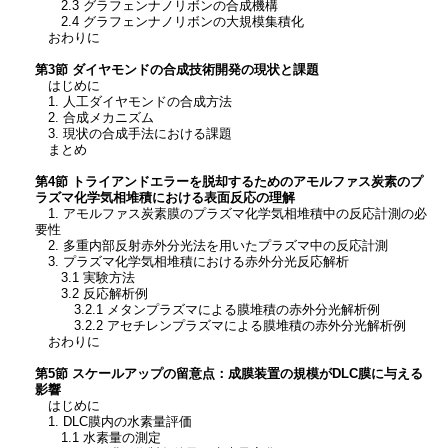
2.3 グラフェンナノリボンの合成機構
2.4 グラフェンナノリボンの大規模集積化
おわりに
第3節 ダイヤモンドの合成技術開発の現状と課題
はじめに
1. 人工ダイヤモンドの合成方法
2. 合成メカニズム
3. 現状の合成手法における課題
まとめ
第4節 トライアンドエラーを脱却するためのアモルファス炭素のプ
ラズマ化学気相堆積における表面反応の理解
1. アモルファス炭素膜のプラズマ化学気相堆積中の反応計測の必
要性
2. 多重内部反射赤外分光法を用いたプラズマ中の反応計測
3. プラズマ化学気相堆積における赤外分光反応解析
3.1 実験方法
3.2 反応解析例
3.2.1 メタンプラズマによる膜堆積の赤外分光解析例
3.2.2 アセチレンプラズマによる膜堆積の赤外分光解析例
おわりに
第5節 スケールアップの留意点：成膜装置の規模がDLC膜に与える
影響
はじめに
1. DLC膜内の水素量評価
1.1 水素量の測定