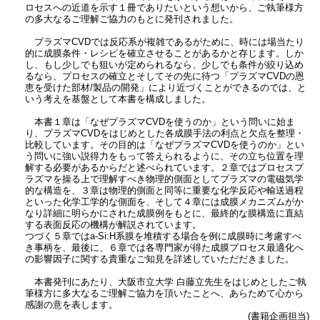
ロセスへの近道を示す１冊でありたいという想いから、ご執筆様方
の多大なるご理解ご協力のもとに発刊されました。
プラズマCVDでは反応系が複雑であるがために、時には場当たり
的に成膜条件・レシピを確立させることがあるかと存じます。しか
し、もし少しでも狙いが定められるなら、少しでも条件が絞り込め
るなら、プロセスの確立とそしてその先に待つ「プラズマCVDの恩
恵を受けた部材/製品の開発」により近づくことができるのでは、と
いう考えを基盤として本書を構成しました。
本書１章は「なぜプラズマCVDを使うのか」という問いに始ま
り、プラズマCVDをはじめとした各成膜手法の利点と欠点を整理・
比較しています。その目的は「なぜプラズマCVDを使うのか」とい
う問いに強い説得力をもって答えられるように、その立ち位置を理
解する必要があるからだと述べられています。２章ではプロセスプ
ラズマを操る上で理解すべき物理的側面としてプラズマの電磁気学
的な構造を、３章は物理的側面と同等に重要な化学反応や輸送過程
といった化学工学的な側面を、そして４章には成膜メカニズムがか
なり詳細に明らかにされた成膜例をもとに、最終的な膜構造に直結
する表面反応の機構が解説されています。
つづく５章ではa-Si:H系膜を堆積する場合を例に成膜時に考慮すべ
き事柄を、最後に、６章では各専門家が得た成膜プロセス最適化へ
の影響因子に関する貴重なご知見を詳述していただだきました。
本書発刊にあたり、大阪市立大学 白藤立先生をはじめとしたご執
筆様方に多大なるご理解ご協力を頂いたことへ、あらためて心から
感謝の意を表します。
(書籍企画担当)