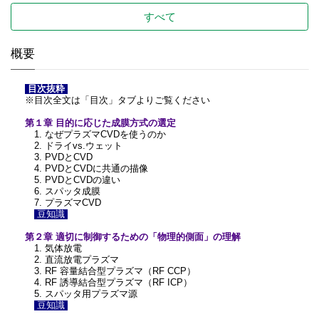
すべて
概要
目次抜粋
※目次全文は「目次」タブよりご覧ください
第１章 目的に応じた成膜方式の選定
1. なぜプラズマCVDを使うのか
2. ドライvs.ウェット
3. PVDとCVD
4. PVDとCVDに共通の描像
5. PVDとCVDの違い
6. スパッタ成膜
7. プラズマCVD
豆知識
第２章 適切に制御するための「物理的側面」の理解
1. 気体放電
2. 直流放電プラズマ
3. RF 容量結合型プラズマ（RF CCP）
4. RF 誘導結合型プラズマ（RF ICP）
5. スパッタ用プラズマ源
豆知識