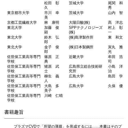
松田 彰
茨城大学
尾関 和
久
秀
東京都市大学
市川 幸
茨城大学
山内 智
美
京都工芸繊維大学
林 康明
大陽日酸(株)
髙 洋志
東北大学
加藤 俊
SPPテクノロジーズ
村上 彰
顕
(株)
一
東北大学
鈴木 弘
(株)島津製作所
東 和文
郎
東北大学
金子 俊
(株)日本製鋼所
寅丸 雅
郎
光
佐世保工業高等専門
篠原 正
近畿大学
牟田 浩
学校
典
司
佐世保工業高等専門
猪原 武
広島県立総合技術研
小島 洋
学校
士
究所
治
佐世保工業高等専門
柳生 義
広島大学
島田 学
学校
人
佐世保工業高等専門
大島 多
広島大学
久保 優
学校
美子
佐世保工業高等専門
川崎 仁晴
学校
書籍趣旨
プラズマCVDで「所望の薄膜」を形成するには……本書はそのプ