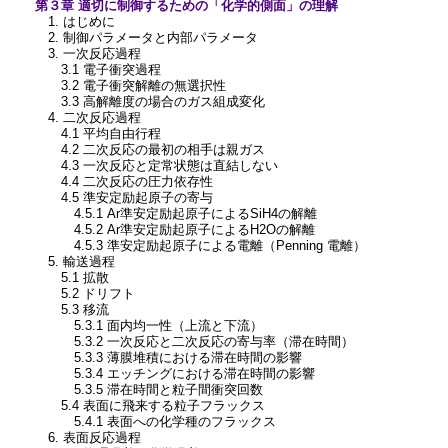
第３章 適切に制御するための「化学的側面」の理解
1. はじめに
2. 制御パラメータと内部パラメータ
3. 一次反応過程
3.1 電子衝突過程
3.2 電子衝突解離の無選択性
3.3 高解離度の場合のガス組成変化
4. 二次反応過程
4.1 平均自由行程
4.2 二次反応の最初の相手は親ガス
4.3 一次反応と定常状態は直結しない
4.4 二次反応の圧力依存性
4.5 準安定励起原子の寄与
4.5.1 Ar準安定励起原子によるSiH4の解離
4.5.2 Ar準安定励起原子によるH2Oの解離
4.5.3 準安定励起原子による電離（Penning 電離）
5. 輸送過程
5.1 拡散
5.2 ドリフト
5.3 移流
5.3.1 面内均一性（上流と下流）
5.3.2 一次反応と二次反応の寄与率（滞在時間）
5.3.3 薄膜堆積における滞在時間の影響
5.3.4 エッチングにおける滞在時間の影響
5.3.5 滞在時間と粒子間衝突回数
5.4 表面に飛来する粒子フラックス
5.4.1 表面への化学種のフラックス
6. 表面反応過程