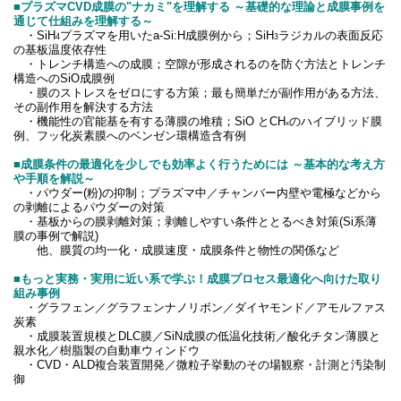
■プラズマCVD成膜の"ナカミ"を理解する ～基礎的な理論と成膜事例を
通じて仕組みを理解する～
・SiH
プラズマを用いたa-Si:H成膜例から；SiH
ラジカルの表面反応
4
3
の基板温度依存性
・トレンチ構造への成膜；空隙が形成されるのを防ぐ方法とトレンチ
構造へのSiO成膜例
・膜のストレスをゼロにする方策；最も簡単だが副作用がある方法、
その副作用を解決する方法
・機能性の官能基を有する薄膜の堆積；SiO とCH
のハイブリッド膜
x
例、フッ化炭素膜へのベンゼン環構造含有例
■成膜条件の最適化を少しでも効率よく行うためには ～基本的な考え方
や手順を解説～
・パウダー(粉)の抑制；プラズマ中／チャンバー内壁や電極などから
の剥離によるパウダーの対策
・基板からの膜剥離対策；剥離しやすい条件ととるべき対策(Si系薄
膜の事例で解説)
他、膜質の均一化・成膜速度・成膜条件と物性の関係など
■もっと実務・実用に近い系で学ぶ！成膜プロセス最適化へ向けた取り
組み事例
・グラフェン／グラフェンナノリボン／ダイヤモンド／アモルファス
炭素
・成膜装置規模とDLC膜／SiN成膜の低温化技術／酸化チタン薄膜と
親水化／樹脂製の自動車ウィンドウ
・CVD・ALD複合装置開発／微粒子挙動のその場観察・計測と汚染制
御