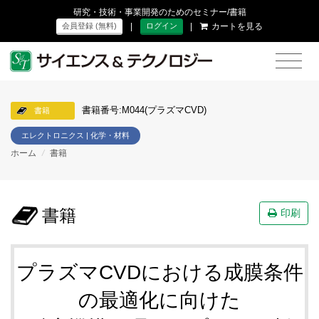
研究・技術・事業開発のためのセミナー/書籍
|
|
カートを見る
会員登録 (無料)
ログイン
書籍番号:M044(プラズマCVD)
書籍
エレクトロニクス | 化学・材料
ホーム
/
書籍
書籍
印刷
プラズマCVDにおける成膜条件
の最適化に向けた