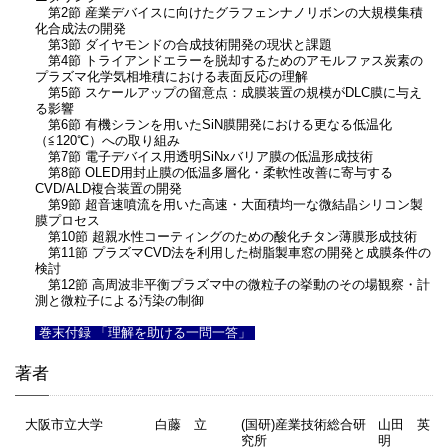
第2節 産業デバイスに向けたグラフェンナノリボンの大規模集積
化合成法の開発
第3節 ダイヤモンドの合成技術開発の現状と課題
第4節 トライアンドエラーを脱却するためのアモルファス炭素の
プラズマ化学気相堆積における表面反応の理解
第5節 スケールアップの留意点：成膜装置の規模がDLC膜に与え
る影響
第6節 有機シランを用いたSiN膜開発における更なる低温化
（≦120℃）への取り組み
第7節 電子デバイス用透明SiNxバリア膜の低温形成技術
第8節 OLED用封止膜の低温多層化・柔軟性改善に寄与する
CVD/ALD複合装置の開発
第9節 超音速噴流を用いた高速・大面積均一な微結晶シリコン製
膜プロセス
第10節 超親水性コーティングのための酸化チタン薄膜形成技術
第11節 プラズマCVD法を利用した樹脂製車窓の開発と成膜条件の
検討
第12節 高周波非平衡プラズマ中の微粒子の挙動のその場観察・計
測と微粒子による汚染の制御
巻末付録 「理解を助ける一問一答」
著者
大阪市立大学
白藤 立
(国研)産業技術総合研
山田 英
究所
明