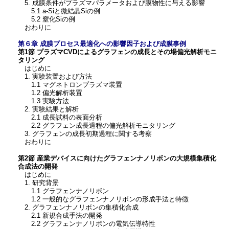
5. 成膜条件がプラズマパラメータおよび膜物性に与える影響
5.1 a-Siと微結晶Siの例
5.2 窒化Siの例
おわりに
第６章 成膜プロセス最適化への影響因子および成膜事例
第1節 プラズマCVDによるグラフェンの成長とその場偏光解析モニ
タリング
はじめに
1. 実験装置および方法
1.1 マグネトロンプラズマ装置
1.2 偏光解析装置
1.3 実験方法
2. 実験結果と解析
2.1 成長試料の表面分析
2.2 グラフェン成長過程の偏光解析モニタリング
3. グラフェンの成長初期過程に関する考察
おわりに
第2節 産業デバイスに向けたグラフェンナノリボンの大規模集積化
合成法の開発
はじめに
1. 研究背景
1.1 グラフェンナノリボン
1.2 一般的なグラフェンナノリボンの形成手法と特徴
2. グラフェンナノリボンの集積化合成
2.1 新規合成手法の開発
2.2 グラフェンナノリボンの電気伝導特性