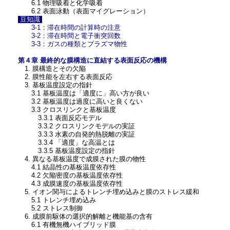
6.1 物理吸着と化学吸着
6.2 表面泳動（表面マイグレーション）
豆知識
3-1：滞在時間の計算時の注意
3-2：滞在時間と電子衝突回数
3-3：ガスの種類とプラズマ物性
第４章 最終的な膜構造に直結する表面反応の機構
1. 膜構造とその欠陥
2. 膜性能を左右する表面反応
3. 基板温度設定の指針
3.1 基板温度は「適度に」高い方が良い
3.2 基板温度は過度に高いと良くない
3.3 クロスリンクと基板温度
3.3.1 表面反応モデル
3.3.2 クロスリンクモデルの実証
3.3.3 水素の自発的熱脱離の実証
3.3.4 「適度」な高温とは
3.3.5 基板温度設定の指針
4. 異なる基板温度で成膜された膜の物性
4.1 結晶性の基板温度依存性
4.2 欠陥密度の基板温度依存性
4.3 成膜速度の基板温度依存性
5. イオン関与によるトレンチ埋め込みと膜のストレス緩和
5.1 トレンチ埋め込み
5.2 ストレス制御
6. 成膜前駆体の選択的解離と機能基の含有
6.1 有機無機ハイブリッド膜