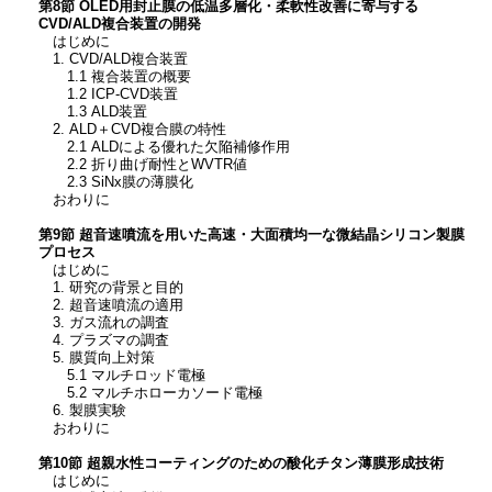
第8節 OLED用封止膜の低温多層化・柔軟性改善に寄与する
CVD/ALD複合装置の開発
はじめに
1. CVD/ALD複合装置
1.1 複合装置の概要
1.2 ICP-CVD装置
1.3 ALD装置
2. ALD＋CVD複合膜の特性
2.1 ALDによる優れた欠陥補修作用
2.2 折り曲げ耐性とWVTR値
2.3 SiNx膜の薄膜化
おわりに
第9節 超音速噴流を用いた高速・大面積均一な微結晶シリコン製膜
プロセス
はじめに
1. 研究の背景と目的
2. 超音速噴流の適用
3. ガス流れの調査
4. プラズマの調査
5. 膜質向上対策
5.1 マルチロッド電極
5.2 マルチホローカソード電極
6. 製膜実験
おわりに
第10節 超親水性コーティングのための酸化チタン薄膜形成技術
はじめに