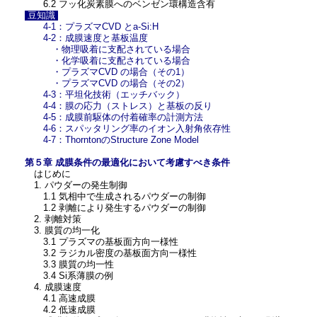
6.2 フッ化炭素膜へのベンゼン環構造含有
豆知識
4-1：プラズマCVD とa-Si:H
4-2：成膜速度と基板温度
・物理吸着に支配されている場合
・化学吸着に支配されている場合
・プラズマCVD の場合（その1）
・プラズマCVD の場合（その2）
4-3：平坦化技術（エッチバック）
4-4：膜の応力（ストレス）と基板の反り
4-5：成膜前駆体の付着確率の計測方法
4-6：スパッタリング率のイオン入射角依存性
4-7：ThorntonのStructure Zone Model
第５章 成膜条件の最適化において考慮すべき条件
はじめに
1. パウダーの発生制御
1.1 気相中で生成されるパウダーの制御
1.2 剥離により発生するパウダーの制御
2. 剥離対策
3. 膜質の均一化
3.1 プラズマの基板面方向一様性
3.2 ラジカル密度の基板面方向一様性
3.3 膜質の均一性
3.4 Si系薄膜の例
4. 成膜速度
4.1 高速成膜
4.2 低速成膜