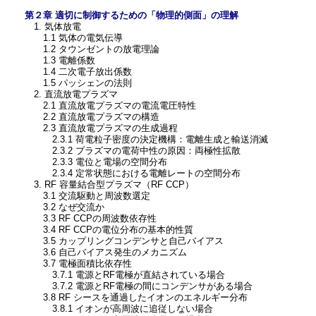
第２章 適切に制御するための「物理的側面」の理解
1. 気体放電
1.1 気体の電気伝導
1.2 タウンゼントの放電理論
1.3 電離係数
1.4 二次電子放出係数
1.5 パッシェンの法則
2. 直流放電プラズマ
2.1 直流放電プラズマの電流電圧特性
2.2 直流放電プラズマの構造
2.3 直流放電プラズマの生成過程
2.3.1 荷電粒子密度の決定機構：電離生成と輸送消滅
2.3.2 プラズマの電荷中性の原因：両極性拡散
2.3.3 電位と電場の空間分布
2.3.4 定常状態における電離レートの空間分布
3. RF 容量結合型プラズマ（RF CCP）
3.1 交流駆動と周波数選定
3.2 なぜ交流か
3.3 RF CCPの周波数依存性
3.4 RF CCPの電位分布の基本的性質
3.5 カップリングコンデンサと自己バイアス
3.6 自己バイアス発生のメカニズム
3.7 電極面積比依存性
3.7.1 電源とRF電極が直結されている場合
3.7.2 電源とRF電極の間にコンデンサがある場合
3.8 RF シースを通過したイオンのエネルギー分布
3.8.1 イオンが高周波に追従しない場合