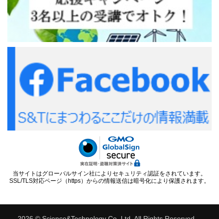
当サイトはグローバルサイン社によりセキュリティ認証をされています。
SSL/TLS対応ページ（https）からの情報送信は暗号化により保護されます。
2026 © Science&Technology Co.,Ltd. All Rights Reserved.