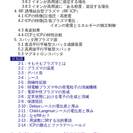
3.8.2 イオンが高周波に追従する場合
3.8.3 イオンが高周波に「ある程度」追従する場合
4. RF 誘導結合型プラズマ（RF ICP）
4.1 ICPの特徴(1):低圧・高密度
4.2 ICPの特徴(2):低プラズマ電位，
イオンの密度とエネルギーの独立制御
4.3 表皮効果
4.4 CCPとICPの特性比較
5. スパッタ用プラズマ源
5.1 直流平行平板型スパッタ成膜装置
5.2 高周波平行平板型スパッタ
5.3 マグネトロンスパッタ
豆知識
2-1：そもそもプラズマとは
2-2：プラズマの温度
2-3：デバイ長
2-4：シース
2-5：両極性拡散
2-6：弱電離プラズマ中の荷電粒子の消滅機構
2-7：電荷中性プラズマの形成
2-8：定常状態における電子の生成と消滅
2-9：保護抵抗
2-10：Debyeシースの電位差と厚み
2-11：Child-Langmuirシースの電位差と厚み
2-12：なぜRFか？
2-13：周波数に関する法的要請
2-14：ICPの難点とファラデーシールド