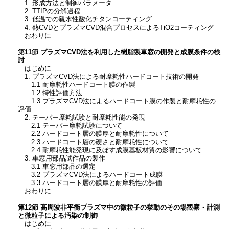
1. 形成方法と制御パラメータ
2. TTIPの分解過程
3. 低温での親水性酸化チタンコーティング
4. 熱CVDとプラズマCVD混合プロセスによるTiO2コーティング
おわりに
第11節 プラズマCVD法を利用した樹脂製車窓の開発と成膜条件の検
討
はじめに
1. プラズマCVD法による耐摩耗性ハードコート技術の開発
1.1 耐摩耗性ハードコート膜の作製
1.2 特性評価方法
1.3 プラズマCVD法によるハードコート膜の作製と耐摩耗性の
評価
2. テーバー摩耗試験と耐摩耗性能の発現
2.1 テーバー摩耗試験について
2.2 ハードコート層の膜厚と耐摩耗性について
2.3 ハードコート層の硬さと耐摩耗性について
2.4 耐摩耗性能発現に及ぼす成膜基板材質の影響について
3. 車窓用部品試作品の製作
3.1 車窓用部品の選定
3.2 プラズマCVD法によるハードコート成膜
3.3 ハードコート層の膜厚と耐摩耗性の評価
おわりに
第12節 高周波非平衡プラズマ中の微粒子の挙動のその場観察・計測
と微粒子による汚染の制御
はじめに