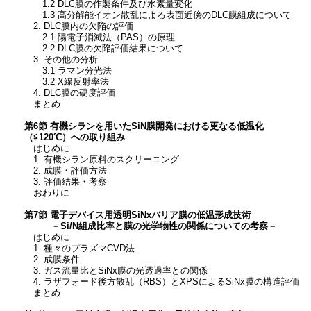
1.2 DLC膜の作製条件及び水素量変化
1.3 高分解能イオン散乱による表面近傍のDLC膜組成について
2. DLC膜内の欠陥の評価
2.1 陽電子消滅法（PAS）の原理
2.2 DLC膜の欠陥評価結果について
3. その他の分析
3.1 ラマン分光法
3.2 X線反射率法
4. DLC膜の硬度評価
まとめ
第6節 有機シランを用いたSiN膜開発における更なる低温化
（≦120℃）への取り組み
はじめに
1. 有機シラン原料のスクリーニング
2. 成膜・評価方法
3. 評価結果・考察
おわりに
第7節 電子デバイス用透明SiNxバリア膜の低温形成技術
－Si/N組成比率と膜の光学物性の関係についての考察－
はじめに
1. 種々のプラズマCVD法
2. 成膜条件
3. ガス流量比とSiNx膜の光透過率との関係
4. ラザフォード後方散乱（RBS）とXPSによるSiNx膜の構造評価
まとめ