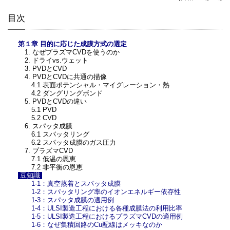
目次
第１章 目的に応じた成膜方式の選定
1. なぜプラズマCVDを使うのか
2. ドライvs.ウェット
3. PVDとCVD
4. PVDとCVDに共通の描像
4.1 表面ポテンシャル・マイグレーション・熱
4.2 ダングリングボンド
5. PVDとCVDの違い
5.1 PVD
5.2 CVD
6. スパッタ成膜
6.1 スパッタリング
6.2 スパッタ成膜のガス圧力
7. プラズマCVD
7.1 低温の恩恵
7.2 非平衡の恩恵
豆知識
1-1：真空蒸着とスパッタ成膜
1-2：スパッタリング率のイオンエネルギー依存性
1-3：スパッタ成膜の適用例
1-4：ULSI製造工程における各種成膜法の利用比率
1-5：ULSI製造工程におけるプラズマCVDの適用例
1-6：なぜ集積回路のCu配線はメッキなのか