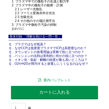
1. プラズマ中での微粒子の生成と動力学
2. プラズマ中の微粒子の観察・計測
2.1 レーザー光散乱
2.2 フーリエ変換赤外分光法
2.3 光吸光法
2.4 その他のその場計測手法
3. プラズマ中微粒子汚染の抑制
おわりに
巻末付録 「理解を助ける一問一答」
━━━━━━━━━━━━━━━━━
Ｑ．プラズマはなぜ低温？
Ｑ．なぜCCPは低密度プラズマでICPは高密度なのか？
Ｑ．タウンゼントの放電理論は実務で役に立つのか？
Ｑ．パッシェンの法則は実利的に何かの役に立つのか？
Ｑ．イオン化・励起・解離の頻度が最も高いところは？
Ｑ．O2やH2Oが関与すると放電しにくくなるのはなぜ？
案内パンフレット
カートに入れる
冊