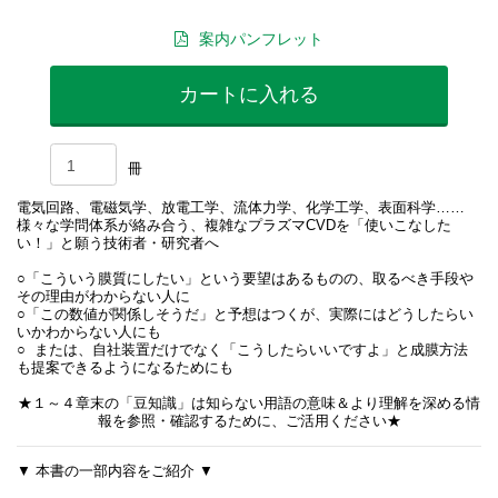
案内パンフレット
カートに入れる
冊
電気回路、電磁気学、放電工学、流体力学、化学工学、表面科学……
様々な学問体系が絡み合う、複雑なプラズマCVDを「使いこなした
い！」と願う技術者・研究者へ
○「こういう膜質にしたい」という要望はあるものの、取るべき手段や
その理由がわからない人に
○「この数値が関係しそうだ」と予想はつくが、実際にはどうしたらい
いかわからない人にも
○ または、自社装置だけでなく「こうしたらいいですよ」と成膜方法
も提案できるようになるためにも
★１～４章末の「豆知識」は知らない用語の意味＆より理解を深める情
報を参照・確認するために、ご活用ください★
▼ 本書の一部内容をご紹介 ▼