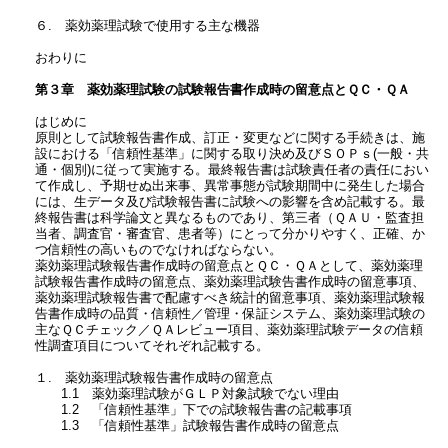
６. 薬効薬理試験で使用する主な機器
おわりに
第３章 薬効薬理試験の試験報告書作成時の留意点とＱＣ・ＱＡ
はじめに
原則として試験報告書作成、訂正・変更などに関する手続きは、施
設における「信頼性基準」に関する取り決め及びＳＯＰｓ(一般・共
通・個別)に従って実施する。最終報告書は試験責任者の責任におい
て作成し、予期せぬ出来事、異常事態が試験期間中に発生した場合
には、生データ及び試験報告書に試験への影響を含め記載する。最
終報告書は科学論文と異なるものであり、第三者（ＱＡＵ・監査担
当者、調査官・審査官、患者等）にとって分かりやすく、正確、か
つ信頼性の高いものでなければならない。
薬効薬理試験報告書作成時の留意点とＱＣ・ＱＡとして、薬効薬理
試験報告書作成時の留意点、薬効薬理試験告書作成時の留意事項、
薬効薬理試験報告書で配慮すべき統計的留意事項、薬効薬理試験報
告書作成時の品質・信頼性／管理・保証システム、薬効薬理試験の
主なＱＣチェック／ＱＡレビュー項目、薬効薬理試験データの信頼
性調査項目についてそれぞれ記載する。
１. 薬効薬理試験報告書作成時の留意点
1.1 薬効薬理試験がＧＬＰ対象試験でない理由
1.2 「信頼性基準」下での試験報告書の記載事項
1.3 「信頼性基準」試験報告書作成時の留意点