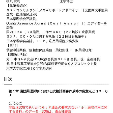
橋爪 武司
医学博士
【執筆者紹介】
ＧＸＰコンサルタント／ＱＡサポートアドバイザー【元国内大手製薬
企業 信頼性保証部】
日本薬理学会評議員、
Quality Assurance Jourｎal（Ｑｕａｌ Ａｓｓｕｒ Ｊ）エディターを
歴任
国内ＣＲＯ（３０施設）、海外ＣＲＯ（２３施設）査察実績
ＧＸＰ、ＱＣ・ＱＡに関する執筆（２２冊目を執筆中）
日本薬理学会会誌、ＪＪＰ、応用薬理他投稿多数
【専門】
承認申請業務、信頼性保証業務、薬効薬理・一般薬理研究
【関連の活動】
元 日本ＱＡ研究会(JSQA)副会長兼ＧＬＰ部会長、現 企画部長
元 日本製薬工業協会(JPMA)基礎研究部会ＱＡプロジョクト長
大学大学院における非常勤講師
目次
第１章 薬効薬理試験における試験計画書作成時の留意点とＱＣ・Ｑ
Ａ
はじめに
非臨床試験でありかつＧＬＰ適合の要求のない「ホ：薬理作用に関
する資料」のデータ・試験は、適合性書面