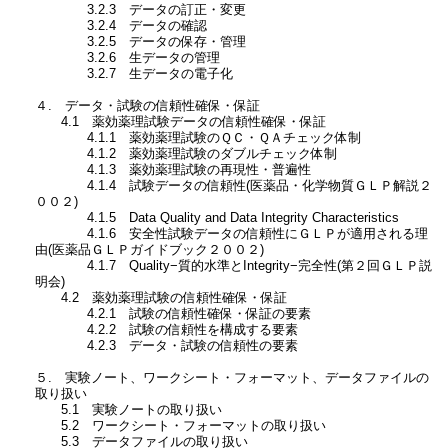
3.2.3 データの訂正・変更
3.2.4 データの確認
3.2.5 データの保存・管理
3.2.6 生データの管理
3.2.7 生データの電子化
４. データ・試験の信頼性確保・保証
4.1 薬効薬理試験データの信頼性確保・保証
4.1.1 薬効薬理試験のＱＣ・ＱＡチェック体制
4.1.2 薬効薬理試験のダブルチェック体制
4.1.3 薬効薬理試験の再現性・普遍性
4.1.4 試験データの信頼性(医薬品・化学物質ＧＬＰ解説２
００２)
4.1.5 Data Quality and Data Integrity Characteristics
4.1.6 安全性試験データの信頼性にＧＬＰが適用される理
由(医薬品ＧＬＰガイドブック２００２)
4.1.7 Quality−質的水準とIntegrity−完全性(第２回ＧＬＰ説
明会)
4.2 薬効薬理試験の信頼性確保・保証
4.2.1 試験の信頼性確保・保証の要素
4.2.2 試験の信頼性を構成する要素
4.2.3 データ・試験の信頼性の要素
５. 実験ノート、ワークシート・フォーマット、データファイルの
取り扱い
5.1 実験ノートの取り扱い
5.2 ワークシート・フォーマットの取り扱い
5.3 データファイルの取り扱い