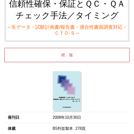
信頼性確保・保証とＱＣ・ＱＡ
チェック手法／タイミング
～生データ・試験計画書/報告書・適合性書面調査対応・
ＣＴＤ-Ｓ～
絶 版
発刊日
2008年10月30日
体裁
B5判並製本 278頁