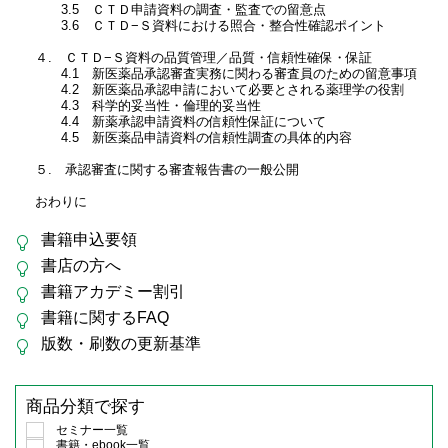
3.5 ＣＴＤ申請資料の調査・監査での留意点
3.6 ＣＴＤ−Ｓ資料における照合・整合性確認ポイント
４. ＣＴＤ−Ｓ資料の品質管理／品質・信頼性確保・保証
4.1 新医薬品承認審査実務に関わる審査員のための留意事項
4.2 新医薬品承認申請において必要とされる薬理学の役割
4.3 科学的妥当性・倫理的妥当性
4.4 新薬承認申請資料の信頼性保証について
4.5 新医薬品申請資料の信頼性調査の具体的内容
５. 承認審査に関する審査報告書の一般公開
おわりに
書籍申込要領
書店の方へ
書籍アカデミー割引
書籍に関するFAQ
版数・刷数の更新基準
商品分類で探す
セミナー一覧
書籍・ebook一覧