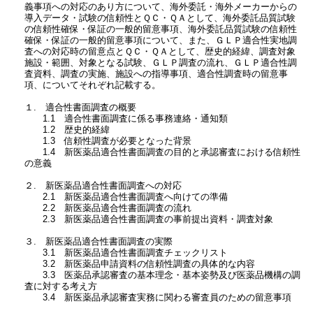
義事項への対応のあり方について、海外委託・海外メーカーからの
導入データ・試験の信頼性とＱＣ・ＱＡとして、海外委託品質試験
の信頼性確保・保証の一般的留意事項、海外委託品質試験の信頼性
確保・保証の一般的留意事項について、また、ＧＬＰ適合性実地調
査への対応時の留意点とＱＣ・ＱＡとして、歴史的経緯、調査対象
施設・範囲、対象となる試験、ＧＬＰ調査の流れ、ＧＬＰ適合性調
査資料、調査の実施、施設への指導事項、適合性調査時の留意事
項、についてそれぞれ記載する。
１. 適合性書面調査の概要
1.1 適合性書面調査に係る事務連絡・通知類
1.2 歴史的経緯
1.3 信頼性調査が必要となった背景
1.4 新医薬品適合性書面調査の目的と承認審査における信頼性
の意義
２. 新医薬品適合性書面調査への対応
2.1 新医薬品適合性書面調査へ向けての準備
2.2 新医薬品適合性書面調査の流れ
2.3 新医薬品適合性書面調査の事前提出資料・調査対象
３. 新医薬品適合性書面調査の実際
3.1 新医薬品適合性書面調査チェックリスト
3.2 新医薬品申請資料の信頼性調査の具体的な内容
3.3 医薬品承認審査の基本理念・基本姿勢及び医薬品機構の調
査に対する考え方
3.4 新医薬品承認審査実務に関わる審査員のための留意事項