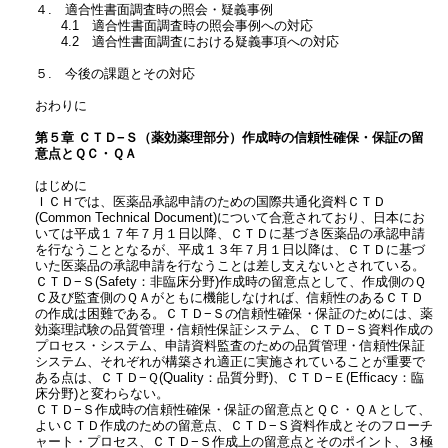
４. 適合性書面調査時の照会・疑義事例
4.1 適合性書面調査時の照会事例への対応
4.2 適合性書面調査における疑義事項への対応
５. 今後の課題とその対応
おわりに
第５章 ＣＴＤ−Ｓ（薬効薬理部分）作成時の信頼性確保・保証の留
意点とＱＣ・ＱＡ
はじめに
ＩＣＨでは、医薬品承認申請のための国際共通化資料ＣＴＤ
(Common Technical Document)について合意されており、日本にお
いては平成１７年７月１日以降、ＣＴＤに基づき医薬品の承認申請
を行なうこととなるが、平成１３年７月１日以降は、ＣＴＤに基づ
いた医薬品の承認申請を行なうことは差し支えないとされている。
ＣＴＤ−Ｓ(Safety：非臨床分野)作成時の留意点として、作成側のＱ
Ｃ及び監査側のＱＡがともに機能しなければ、信頼性のあるＣＴＤ
の作成は困難である。ＣＴＤ−Ｓの信頼性確保・保証のためには、薬
効薬理試験の品質管理・信頼性保証システム、ＣＴＤ−Ｓ資料作成の
プロセス・システム、申請資料監査のための品質管理・信頼性保証
システム、それぞれが構築され適正に実施されていることが重要で
ある点は、ＣＴＤ−Ｑ(Quality：品質分野)、ＣＴＤ−Ｅ(Efficacy：臨
床分野)と変わらない。
ＣＴＤ−Ｓ作成時の信頼性確保・保証の留意点とＱＣ・ＱＡとして、
よいＣＴＤ作成のための留意点、ＣＴＤ−Ｓ資料作成とそのフローチ
ャート・プロセス、ＣＴＤ−Ｓ作成上の留意点とそのポイント、３極