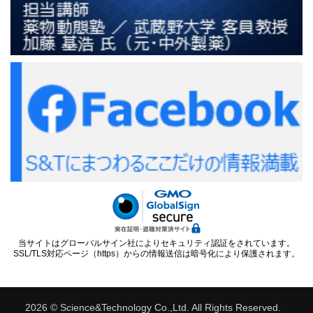
当サイトはグローバルサイン社によりセキュリティ認証をされています。
SSL/TLS対応ページ（https）からの情報送信は暗号化により保護されます。
2026 © Science&Technology Co.,Ltd. All Rights Reserved.