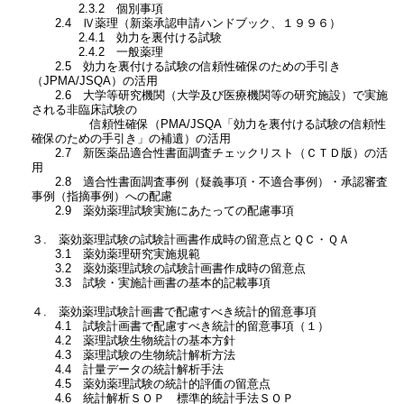
2.3.2 個別事項
2.4 Ⅳ薬理（新薬承認申請ハンドブック、１９９６）
2.4.1 効力を裏付ける試験
2.4.2 一般薬理
2.5 効力を裏付ける試験の信頼性確保のための手引き
（JPMA/JSQA）の活用
2.6 大学等研究機関（大学及び医療機関等の研究施設）で実施
される非臨床試験の
信頼性確保（PMA/JSQA「効力を裏付ける試験の信頼性
確保のための手引き」の補遺）の活用
2.7 新医薬品適合性書面調査チェックリスト（ＣＴＤ版）の活
用
2.8 適合性書面調査事例（疑義事項・不適合事例）・承認審査
事例（指摘事例）への配慮
2.9 薬効薬理試験実施にあたっての配慮事項
３. 薬効薬理試験の試験計画書作成時の留意点とＱＣ・ＱＡ
3.1 薬効薬理研究実施規範
3.2 薬効薬理試験の試験計画書作成時の留意点
3.3 試験・実施計画書の基本的記載事項
４. 薬効薬理試験計画書で配慮すべき統計的留意事項
4.1 試験計画書で配慮すべき統計的留意事項（１）
4.2 薬理試験生物統計の基本方針
4.3 薬理試験の生物統計解析方法
4.4 計量データの統計解析手法
4.5 薬効薬理試験の統計的評価の留意点
4.6 統計解析ＳＯＰ 標準的統計手法ＳＯＰ