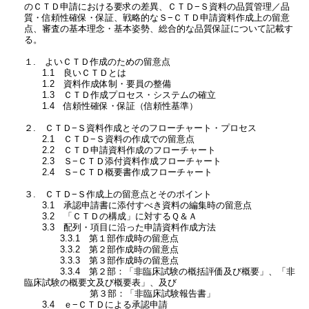
のＣＴＤ申請における要求の差異、ＣＴＤ−Ｓ資料の品質管理／品
質・信頼性確保・保証、戦略的なＳ−ＣＴＤ申請資料作成上の留意
点、審査の基本理念・基本姿勢、総合的な品質保証について記載す
る。
１. よいＣＴＤ作成のための留意点
1.1 良いＣＴＤとは
1.2 資料作成体制・要員の整備
1.3 ＣＴＤ作成プロセス・システムの確立
1.4 信頼性確保・保証（信頼性基準）
２. ＣＴＤ−Ｓ資料作成とそのフローチャート・プロセス
2.1 ＣＴＤ−Ｓ資料の作成での留意点
2.2 ＣＴＤ申請資料作成のフローチャート
2.3 Ｓ−ＣＴＤ添付資料作成フローチャート
2.4 Ｓ−ＣＴＤ概要書作成フローチャート
３. ＣＴＤ−Ｓ作成上の留意点とそのポイント
3.1 承認申請書に添付すべき資料の編集時の留意点
3.2 「ＣＴＤの構成」に対するＱ＆Ａ
3.3 配列・項目に沿った申請資料作成方法
3.3.1 第１部作成時の留意点
3.3.2 第２部作成時の留意点
3.3.3 第３部作成時の留意点
3.3.4 第２部：「非臨床試験の概括評価及び概要」、「非
臨床試験の概要文及び概要表」、及び
第３部：「非臨床試験報告書」
3.4 ｅ−ＣＴＤによる承認申請