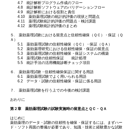
4.7 統計解析プログラム作成のフロー
4.8 統計解析ソフトウェアのバリデーションフロー
4.9 統計解析における役割と責任
4.10 薬効薬理試験の統計的評価の現状と問題点
4.11 薬理試験統計的評価の問題点・検討課題
4.12 薬理試験統計的評価のまとめ
５. 薬効薬理試験における留意点と信頼性確保（ＱＣ）・保証（Ｑ
Ａ）
5.1 薬効薬理試験の信頼性確保（ＱＣ）・保証（ＱＡ）
5.2 薬効薬理研究における信頼性確保・保証の留意点
5.3 薬効薬理試験の信頼性確保・保証システムの構築
5.4 薬理試験の信頼性保証 統計処理
5.5 統計手法の活用機能診断チェック項目
６. 薬効薬理試験・信頼性確保保証に関する用語
6.1 薬効薬理試験でよく用いられる用語
6.2 データ・試験の信頼性確保・保証に係る用語
７. 薬効薬理試験を行う上での今後の検討課題
おわりに
第２章 薬効薬理試験の試験実施時の留意点とＱＣ・ＱＡ
はじめに
薬効薬理のデータ・試験の信頼性を確保・保証するには、まずハー
ド・ソフト両面の整備が必要であり、知識・技術と経験豊かな試験