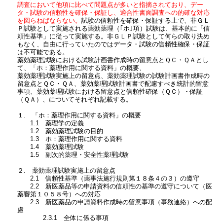
調査において他項に比べて問題点が多いと指摘されており、デー
タ・試験の信頼性を確保・保証し、適合性書面調査への的確な対応
を図らねばならない。
試験の信頼性を確保・保証する上で、非ＧＬ
Ｐ試験として実施される薬効薬理（｢ホ｣項）試験は、基本的に「信
頼性基準」に従って実施する。非ＧＬＰ試験として何らの取り決め
もなく、自由に行っていたのではデータ・試験の信頼性確保・保証
は不可能である。
薬効薬理試験における試験計画書作成時の留意点とＱＣ・ＱＡとし
て、「ホ：薬理作用に関する資料」の概要、
薬効薬理試験実施上の留意点、薬効薬理試験の試験計画書作成時の
留意点とＱＣ・ＱＡ、薬効薬理試験計画書で配慮すべき統計的留意
事項、薬効薬理試験における留意点と信頼性確保（ＱＣ）・保証
（ＱＡ）、についてそれぞれ記載する。
１. 「ホ：薬理作用に関する資料」の概要
1.1 薬理学の定義
1.2 薬効薬理試験の目的
1.3 ホ：薬理作用に関する資料
1.4 薬効薬理試験
1.5 副次的薬理・安全性薬理試験
２. 薬効薬理試験実施上の留意点
2.1 信頼性基準（薬事法施行規則第１８条４の３）の遵守
2.2 新医薬品等の申請資料の信頼性の基準の遵守について（医
薬審第１０５８号）への対応
2.3 新医薬品の申請資料作成時の留意事項（事務連絡）への配
慮
2.3.1 全体に係る事項