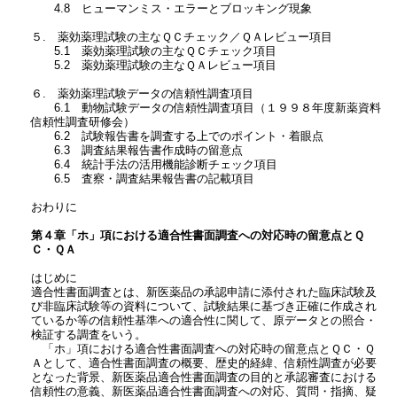
4.8 ヒューマンミス・エラーとブロッキング現象
５. 薬効薬理試験の主なＱＣチェック／ＱＡレビュー項目
5.1 薬効薬理試験の主なＱＣチェック項目
5.2 薬効薬理試験の主なＱＡレビュー項目
６. 薬効薬理試験データの信頼性調査項目
6.1 動物試験データの信頼性調査項目（１９９８年度新薬資料
信頼性調査研修会）
6.2 試験報告書を調査する上でのポイント・着眼点
6.3 調査結果報告書作成時の留意点
6.4 統計手法の活用機能診断チェック項目
6.5 査察・調査結果報告書の記載項目
おわりに
第４章「ホ」項における適合性書面調査への対応時の留意点とＱ
Ｃ・ＱＡ
はじめに
適合性書面調査とは、新医薬品の承認申請に添付された臨床試験及
び非臨床試験等の資料について、試験結果に基づき正確に作成され
ているか等の信頼性基準への適合性に関して、原データとの照合・
検証する調査をいう。
「ホ」項における適合性書面調査への対応時の留意点とＱＣ・Ｑ
Ａとして、適合性書面調査の概要、歴史的経緯、信頼性調査が必要
となった背景、新医薬品適合性書面調査の目的と承認審査における
信頼性の意義、新医薬品適合性書面調査への対応、質問・指摘、疑