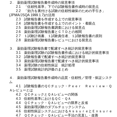
２. 薬効薬理試験報告書作成時の留意事項
2.1 「信頼性基準」下での試験報告書作成時の留意点
2.2 「効力を裏付ける試験の信頼性確保のための手引き」
(JPMA/JSQA 1999.1.7)の活用
2.3 試験報告書を作成する上での留意事項
2.4 試験報告書を作成する上でのポイント・着眼点
2.5 薬効薬理試験報告書調査における留意点
2.6 薬効薬理試験報告書とＣＴＤとの相関
2.7 １試験計画書、１試験責任者、１試験報告書の原則
2.8 薬効薬理試験報告書レビューにおける留意点
３. 薬効薬理試験報告書で配慮すべき統計的留意事項
3.1 薬効薬理試験の試験報告書作成における統計的留意事項
3.2 試験報告書で配慮すべき統計的留意事項
3.3 薬効薬理試験報告書で配慮すべき統計的留意事項
3.4 薬理試験の信頼性保証 統計処理
3.5 薬理試験統計的評価のまとめ
４. 薬効薬理試験報告書作成時の品質・信頼性／管理・保証システ
ム
4.1 試験報告書のＱＣチェック・Ｐｅｅｒ Ｒｅｖｉｅｗ・Ｑ
Ａレビューとは
4.2 ＱＣチェックとＱＡレビューの関係
4.3 信頼性基準におけるＱＣ・ＱＡ
4.4 ＱＣチェック・ＱＡレビューの限界と反省
4.5 薬効薬理試験のダブルチェックシステム
4.6 信頼性保証システムにおけるＡｓｓｕｒｅとＥｎｓｕｒｅ
4.7 ＱＣチェック・ＱＡレビュー手法の見直し・改善