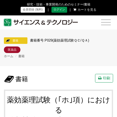
研究・技術・事業開発のためのセミナー/書籍
|
|
カートを見る
会員登録 (無料)
ログイン
書籍番号:P029(薬効薬理試験ＱＣ/ＱＡ)
書籍
医薬品
ホーム
/
書籍
書籍
印刷
薬効薬理試験（｢ホ｣項）におけ
る