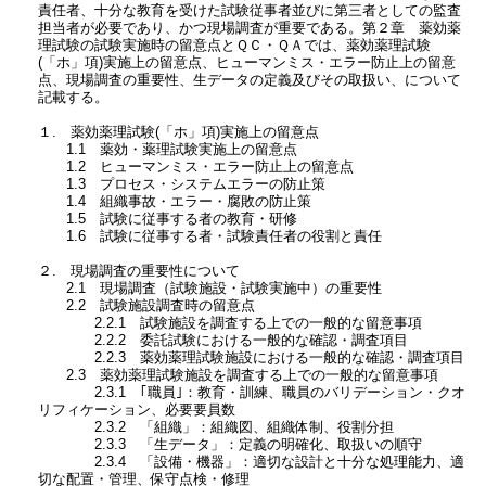
責任者、十分な教育を受けた試験従事者並びに第三者としての監査
担当者が必要であり、かつ現場調査が重要である。第２章 薬効薬
理試験の試験実施時の留意点とＱＣ・ＱＡでは、薬効薬理試験
(「ホ」項)実施上の留意点、ヒューマンミス・エラー防止上の留意
点、現場調査の重要性、生データの定義及びその取扱い、について
記載する。
１. 薬効薬理試験(「ホ」項)実施上の留意点
1.1 薬効・薬理試験実施上の留意点
1.2 ヒューマンミス・エラー防止上の留意点
1.3 プロセス・システムエラーの防止策
1.4 組織事故・エラー・腐敗の防止策
1.5 試験に従事する者の教育・研修
1.6 試験に従事する者・試験責任者の役割と責任
２. 現場調査の重要性について
2.1 現場調査（試験施設・試験実施中）の重要性
2.2 試験施設調査時の留意点
2.2.1 試験施設を調査する上での一般的な留意事項
2.2.2 委託試験における一般的な確認・調査項目
2.2.3 薬効薬理試験施設における一般的な確認・調査項目
2.3 薬効薬理試験施設を調査する上での一般的な留意事項
2.3.1 ｢職員｣：教育・訓練、職員のバリデーション・クオ
リフィケーション、必要要員数
2.3.2 「組織」：組織図、組織体制、役割分担
2.3.3 「生データ」：定義の明確化、取扱いの順守
2.3.4 「設備・機器」：適切な設計と十分な処理能力、適
切な配置・管理、保守点検・修理