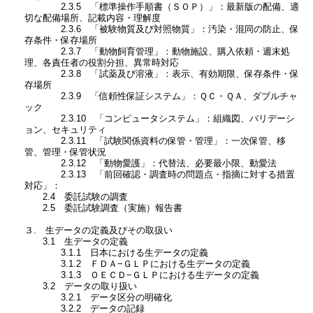
2.3.5 「標準操作手順書（ＳＯＰ）」：最新版の配備、適
切な配備場所、記載内容・理解度
2.3.6 「被験物質及び対照物質」：汚染・混同の防止、保
存条件・保存場所
2.3.7 「動物飼育管理」：動物施設、購入依頼・週末処
理、各責任者の役割分担、異常時対応
2.3.8 「試薬及び溶液」：表示、有効期限、保存条件・保
存場所
2.3.9 「信頼性保証システム」：ＱＣ・ＱＡ、ダブルチャ
ック
2.3.10 「コンピュータシステム」：組織図、バリデーシ
ョン、セキュリティ
2.3.11 「試験関係資料の保管・管理」：一次保管、移
管、管理・保管状況
2.3.12 「動物愛護」：代替法、必要最小限、動愛法
2.3.13 「前回確認・調査時の問題点・指摘に対する措置
対応」：
2.4 委託試験の調査
2.5 委託試験調査（実施）報告書
３. 生データの定義及びその取扱い
3.1 生データの定義
3.1.1 日本における生データの定義
3.1.2 ＦＤＡ−ＧＬＰにおける生データの定義
3.1.3 ＯＥＣＤ−ＧＬＰにおける生データの定義
3.2 データの取り扱い
3.2.1 データ区分の明確化
3.2.2 データの記録