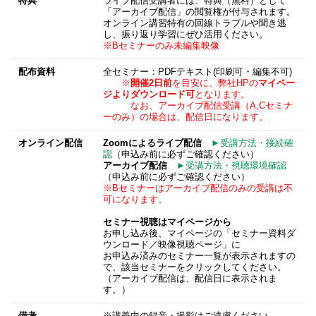
特典
ライブ配信受講者には、特典（無料）として
「アーカイブ配信」の閲覧権が付与されます。
オンライン講習特有の回線トラブルや聞き逃
し、振り返り学習にぜひ活用ください。
※Bセミナーのみ未編集映像
配布資料
全セミナー：PDFテキスト(印刷可・編集不可)
※
開催2日前
を目安に、弊社HPの
マイペー
ジよりダウンロード可
となります。
なお、アーカイブ配信受講（A,Cセミナ
ーのみ）の場合は、配信日になります。
オンライン配信
Zoomによるライブ配信
►受講方法・接続確
認
（申込み前に必ずご確認ください）
アーカイブ配信
►受講方法・視聴環境確認
（申込み前に必ずご確認ください）
※Bセミナーはアーカイブ配信のみの受講は不
可になります。
セミナー視聴はマイページから
お申し込み後、マイページの「セミナー資料ダ
ウンロード／映像視聴ページ」に
お申込み済みのセミナー一覧が表示されますの
で、該当セミナーをクリックしてください。
（アーカイブ配信は、配信日に表示されま
す。）