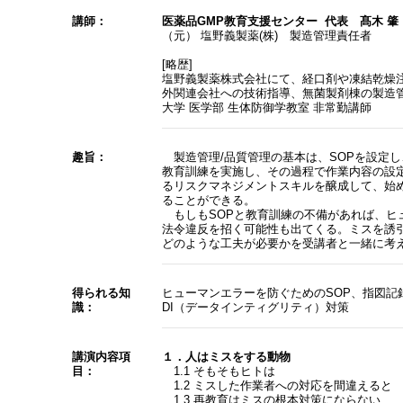
講師：
医薬品GMP教育支援センター 代表 髙木 肇
（元） 塩野義製薬(株) 製造管理責任者
[略歴]
塩野義製薬株式会社にて、経口剤や凍結乾燥
外関連会社への技術指導、無菌製剤棟の製造
大学 医学部 生体防御学教室 非常勤講師
趣旨：
製造管理/品質管理の基本は、SOPを設定し
教育訓練を実施し、その過程で作業内容の設
るリスクマネジメントスキルを醸成して、始
ることができる。
もしもSOPと教育訓練の不備があれば、ヒ
法令違反を招く可能性も出てくる。ミスを誘
どのような工夫が必要かを受講者と一緒に考
得られる知
ヒューマンエラーを防ぐためのSOP、指図記
識：
DI（データインティグリティ）対策
講演内容項
１．人はミスをする動物
目：
1.1 そもそもヒトは
1.2 ミスした作業者への対応を間違えると
1.3 再教育はミスの根本対策にならない