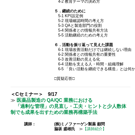
4-2 教育テーマの決め方
５．継続のために
5-1 KPI設定例
5-2 現場確認時間の考え方
5-3 QAと製造部門の役割
5-4 関係者との情報共有方法
5-5 活動継続のための考え方
６．活動を振り返って見えた課題
6-1 現場改善活動だけでは継続しない理由
6-2 関係者との情報共有の重要性
6-3 改善活動の見える化
6-4 活動を支える人・時間・組織理解
6-5 「良い活動を継続できる構造」とは何
□質疑応答□
＜Cセミナー＞ 9/17
≫
医薬品製造の QA/QC 業務における
「過剰な管理」の見直し・工夫・ヒントと少人数体
制でも成果を出すための業務再構築手法
講師：
(株)ミノファーゲン製薬 顧問
脇坂 盛雄氏
≫
【講師紹介】