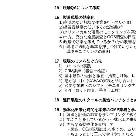
15．現場QAについて考察
16．製造現場の効率化
１)意味のない無駄な作業を行っていた例
２)品質貢献度の低い多くの記録取得
３)クリティカルな項目のモニタリングを高
４)一方、充分な逸脱調査とOOS調査の日程
５)現場で効率を考えているか？/その改善を
６）現場に過剰な基準を押しつけていない
環境モニタリングの事例
17．現場のミスを防ぐ方法
1）３H,５Hの実践
2）CRM訓練（報告⇒検証）
3）基本動作の理解と徹底、指差し呼称、レ
4）急がば回れ（CAPAの実践と話し合い）
5）必要な業務へのシフト（モニタリング力
6）KPI（ロット廃棄、手直し工数）
18．連日製造の１クールの製造バッチをまと
19．効率化出来た時間を本来のGMP業務と
１）製造と評価の独立をサンプリングの視
２）学ぶことをしているか（小林化工の事例
３）さらなる効率化を目指して
・製造、QCの現場にある多くの、ムリ
・ちょっとして工夫でやりやすくなる 