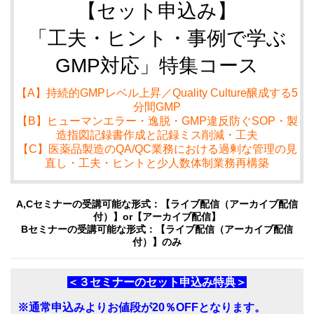
【セット申込み】
「工夫・ヒント・事例で学ぶ
GMP対応」特集コース
【A】持続的GMPレベル上昇／Quality Culture醸成する5
分間GMP
【B】ヒューマンエラー・逸脱・GMP違反防ぐSOP・製
造指図記録書作成と記録ミス削減・工夫
【C】医薬品製造のQA/QC業務における過剰な管理の見
直し・工夫・ヒントと少人数体制業務再構築
A,Cセミナーの受講可能な形式：【ライブ配信（アーカイブ配信
付）】or【アーカイブ配信】
Bセミナーの受講可能な形式：【ライブ配信（アーカイブ配信
付）】のみ
＜３セミナーのセット申込み特典＞
※通常申込みよりお値段が20％OFFとなります。