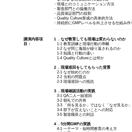
・現場とのコミュニケーション方法
・製造部門との協働方法
・品質保証部門の役割
・Quality Culture形成の具体的方法
・持続的にGMPレベルを向上させる仕組み作
講演内容項
１．なぜ教育しても現場は変わらないのか
目：
1-1 教育訓練と現場行動の乖離
1-2 なぜ同じ逸脱が繰り返されるのか
1-3 知識と行動の違い
1-4 Quality Cultureとは何か
２．現場巡回をしてもらった背景
2-1 なぜ始めたのか
2-2 当初の問題点
2-3 現場巡回への抵抗
３．現場確認活動の実践
3-1 QA二人一組巡回
3-2 朝礼での共有
3-3 「何を見るか」ではなく「なぜ見るか
3-4 部下が言えないことへの対応
3-5 製造職長との対話
４．5分間GMPの実践
4-1 一テーマ・短時間教育の考え方