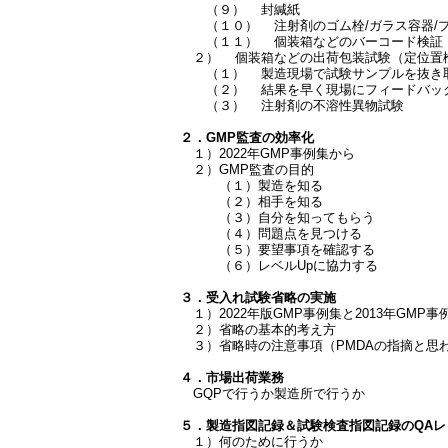
（９） 封緘紙
（１０） 注射剤のゴム栓/ガラス容器/
（１１） 個装箱などのバーコード検証
２） 個装箱などの出荷包装試験（定位置
（１） 製造現場で試験サンプルを抜き
（２） 結果を早く現場にフィードバ
（３） 注射剤の不溶性異物試験
２．GMP監査の効率化
１）2022年GMP事例集から
２）GMP監査の目的
（１）製造を知る
（２）相手を知る
（３）自分を知ってもらう
（４）問題点を見つける
（５）要望事項を確認する
（６）レベルUpに協力する
３．受入れ試験省略の実施
１）2022年版GMP事例集と2013年GMP
２）省略の基本的考え方
３）省略時の注意事項（PMDAの指摘と思
４．市場出荷業務
GQPで行うか製造所で行うか
５．製造指図記録＆試験検査指図記録のQAレ
１）何のために行うか