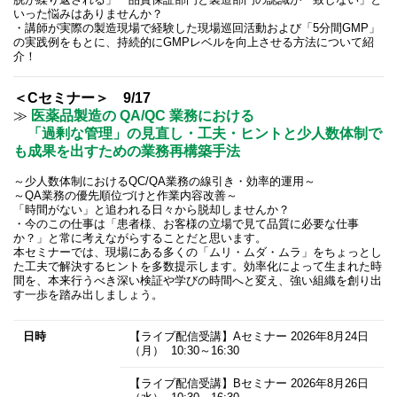
脱が繰り返される」「品質保証部門と製造部門の認識が一致しない」と
いった悩みはありませんか？
・講師が実際の製造現場で経験した現場巡回活動および「5分間GMP」
の実践例をもとに、持続的にGMPレベルを向上させる方法について紹
介！
＜Cセミナー＞ 9/17
≫
医薬品製造の QA/QC 業務における
「過剰な管理」の見直し・工夫・ヒントと少人数体制で
も成果を出すための業務再構築手法
～少人数体制におけるQC/QA業務の線引き・効率的運用～
～QA業務の優先順位づけと作業内容改善～
「時間がない」と追われる日々から脱却しませんか？
・今のこの仕事は「患者様、お客様の立場で見て品質に必要な仕事
か？」と常に考えながらすることだと思います。
本セミナーでは、現場にある多くの「ムリ・ムダ・ムラ」をちょっとし
た工夫で解決するヒントを多数提示します。効率化によって生まれた時
間を、本来行うべき深い検証や学びの時間へと変え、強い組織を創り出
す一歩を踏み出しましょう。
日時
【ライブ配信受講】Aセミナー
2026年8月24日
（月） 10:30～16:30
【ライブ配信受講】Bセミナー
2026年8月26日