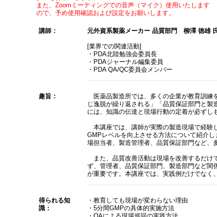
また、Zoomミーティングでの音声（マイク）使用いたします
ので、予め使用確認および設定をお願いします。
講師：
元外資系製薬メーカー
品質部門 柳澤 徳雄 
[業界での関連活動]
・PDA北陸勉強会委員長
・PDAジャーナル編集委員
・PDA QA/QC委員会メンバー
趣旨：
医薬品製造所では、多くの企業が教育訓練を
じ逸脱が繰り返される」「品質保証部門と製
には、知識の伝達と現場行動の定着が必ずし
本講座では、講師が実際の製造現場で経験し
GMPレベルを向上させる方法について紹介
場担当者、製造管理者、品質保証部門など、
また、品質改善活動は現場を改善するだけでは継続
ず、管理者、品質保証部門、製造部門など関
が重要です。本講座では、実践例だけでなく
得られる知
・教育しても現場が変わらない理由
識：
・5分間GMPの具体的実施方法
・QAによる現場巡回の実践方法