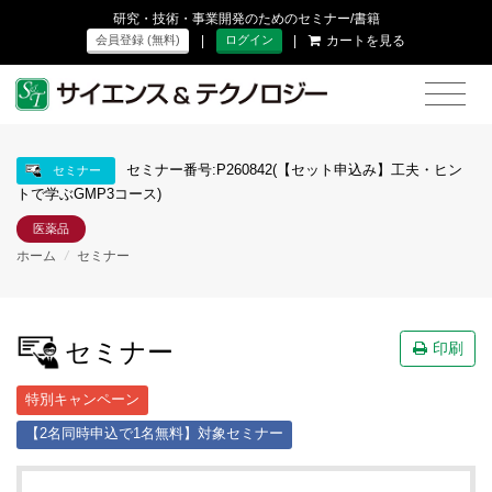
研究・技術・事業開発のためのセミナー/書籍
|
|
カートを見る
会員登録 (無料)
ログイン
セミナー番号:P260842(【セット申込み】工夫・ヒン
セミナー
トで学ぶGMP3コース)
医薬品
ホーム
/
セミナー
セミナー
印刷
特別キャンペーン
【2名同時申込で1名無料】対象セミナー