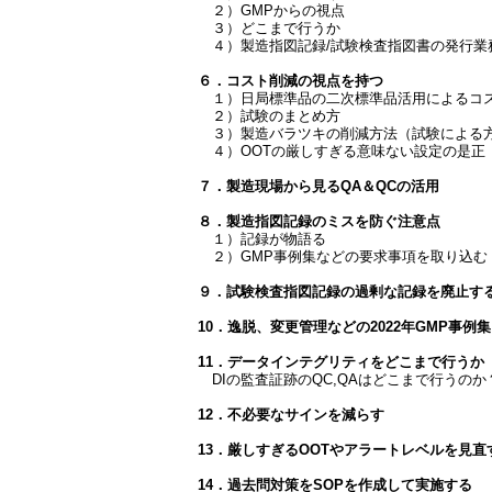
２）GMPからの視点
３）どこまで行うか
４）製造指図記録/試験検査指図書の発行業
６．コスト削減の視点を持つ
１）日局標準品の二次標準品活用によるコ
２）試験のまとめ方
３）製造バラツキの削減方法（試験による
４）OOTの厳しすぎる意味ない設定の是正
７．製造現場から見るQA＆QCの活用
８．製造指図記録のミスを防ぐ注意点
１）記録が物語る
２）GMP事例集などの要求事項を取り込
９．試験検査指図記録の過剰な記録を廃止す
10．逸脱、変更管理などの2022年GMP事
11．データインテグリティをどこまで行うか
DIの監査証跡のQC,QAはどこまで行うのか
12．不必要なサインを減らす
13．厳しすぎるOOTやアラートレベルを見直
14．過去問対策をSOPを作成して実施する