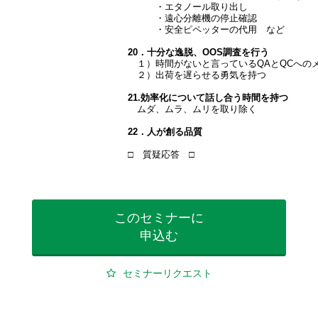
・エタノール取り出し
・遠心分離機の停止確認
・安全ピペッターの代用 など
20．十分な逸脱、OOS調査を行う
１）時間がないと言っているQAとQCへの
２）出荷を遅らせる勇気を持つ
21.効率化について話し合う時間を持つ
ムダ、ムラ、ムリを取り除く
22．人が創る品質
□ 質疑応答 □
このセミナーに
申込む
セミナーリクエスト