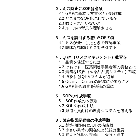
２．ミス防止にSOPは必須
2.1 GMPの基本は文書化と記録作成
2.2 どこまでSOP化されているか
2.3 教えられていないと
2.4 ルールの背景を理解させる
３．ミスを誘引する悪いSOPの例
3.1 ミスが発生したときの確認事項
3.2 曖昧な指図はミスを誘引する
４．QRM（リスクマネジメント）教育を
4.1 品質を保証するには
4.2 そもそも、医薬関連事業者等の責務と
4.3 責務をPQS（医薬品品質システム)で実
4.4 PQSにはQRMスキルが必須
4.5 Quality Cultureの醸成に必要なこと
4.6 GMP集合教育を議論の場に
５．SOPの作成手順
5.1 SOP作成の６原則
5.2 SOPの作成手順
5.3 派遣社員向けの教育システムを考える
６．製造指図記録書の作成手順
6.1 製造指図書はSOPの省略版
6.2 小さい異常の顕在化と記録は重要
6.3 異常と逸脱を定義し、分けて運用