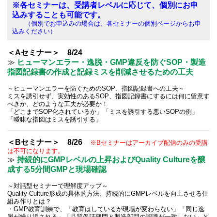
※各セミナーは、受講者レベルに応じて、個別にお申
込みすることも可能です。
（個別でお申込みの場合は、各セミナーの個別ページからお申
込みください）
＜Aセミナー＞ 8/24
≫
ヒューマンエラー・逸脱・GMP違反を防ぐSOP・製造
指図記録書の作成と記録ミスを削減させるための工夫
～ヒューマンエラーを防ぐためのSOP、指図記録書への工夫～
ミスを誘引せず、実効性のあるSOP、指図記録書にするには何に留意す
べきか、どのような工夫が必要か！
「どこまでSOP化されているか」「ミスを誘引する悪いSOPの例」
「曖昧な指図はミスを誘引する」
＜Bセミナー＞ 8/26
※Bセミナーはアーカイブ配信のみの受講
は不可になります。
≫
持続的にGMPレベルの上昇およびQuality Cultureを醸
成する5分間GMPと現場確認
～対話型セミナーで理解度アップ～
Quality Culture形成の具体的方法、持続的にGMPレベルを向上させる仕
組み作りとは？
・GMP教育訓練で、「教育はしているが現場が変わらない」「同じ逸