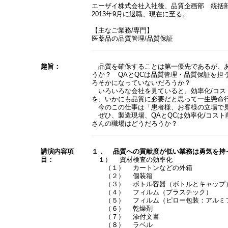
エーザイ株式会社入社後、品質企画部 統括
2013年9月に退職、現在に至る。
【主なご業務/専門】
医薬品の品質管理/品質保証
趣旨：
品質を確保することは第一優先であるが、あ
うか？ QAとQCは品質管理・品質保証を担
ろそかになっていないだろうか？
いろいろな会社を見ていると、効率化/コス
を、いかにも品質に必要だと思って一生懸命
今のこの仕事は「患者様、お客様の立場で見
ぜひ、製造現場、QAとQCは効率化/コス
さんの職場はどうだろうか？
講演内容項
１． 品質への貢献度が低い業務は勇気を持
目：
１） 資材検査の効率化
（１） カートンなどの外箱
（２） 個装箱
（３） ボトル容器（ボトルとキャップ
（４） フィルム（プラスチック）
（５） フィルム（ピロー包装：アルミフ
（６） 乾燥剤
（７） 添付文書
（８） ラベル