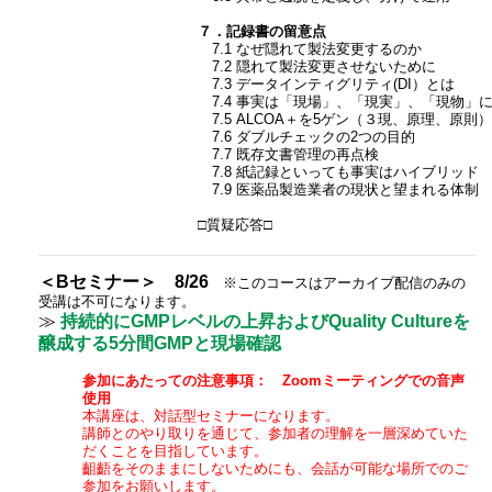
７．記録書の留意点
7.1 なぜ隠れて製法変更するのか
7.2 隠れて製法変更させないために
7.3 データインティグリティ(DI）とは
7.4 事実は「現場」、「現実」、「現物」
7.5 ALCOA＋を5ゲン（３現、原理、原則
7.6 ダブルチェックの2つの目的
7.7 既存文書管理の再点検
7.8 紙記録といっても事実はハイブリッド
7.9 医薬品製造業者の現状と望まれる体制
□質疑応答□
＜Bセミナー＞ 8/26
※このコースはアーカイブ配信のみの
受講は不可になります。
≫
持続的にGMPレベルの上昇およびQuality Cultureを
醸成する5分間GMPと現場確認
参加にあたっての注意事項： Zoomミーティングでの音声
使用
本講座は、対話型セミナーになります。
講師とのやり取りを通じて、参加者の理解を一層深めていた
だくことを目指しています。
齟齬をそのままにしないためにも、会話が可能な場所でのご
参加をお願いします。