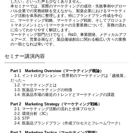
したい」といった声も少なくありません。
本セミナーでは、実際のマーケティングの成功・失敗事例やグロー
バル企業での実務経験を交えながら、製薬企業におけるマーケティ
ング活動を体系的に整理します。特にブランドプラン作成を中心
に、マーケティング戦略、マーケティング戦術、そしてプロジェク
トマネジメントというマーケターの主要業務について、実務の流れ
に沿ってわかりやすく解説します。
マーケティング部門だけでなく、R&D、事業開発、メディカルアフ
ェアーズ、営業企画など、製品価値創出に関わる幅広い方々の業務
の一助となれば幸いです。
セミナー講演内容
Part 1 Marketing Overview（マーケティング概論）
1-1. イントロダクション ～世界初のマーケティングは「越後屋」
だった～
1-2. マーケティングとは
1-3. 医薬品マーケティングの特徴
1-4. 医薬品市場の最近のトレンドとマーケティングの課題
Part 2 Marketing Strategy（マーケティング戦略）
2-1. マーケティング活動の流れと全体プロセス
2-2. 環境分析（3C）
2-3. STP
2-4. 医薬品ブランドプラン（作成プロセスとフレームワーク）
Part 3 Marketing Tactics（マーケティング戦術）