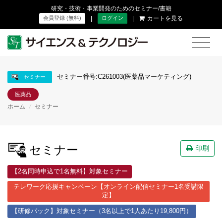
研究・技術・事業開発のためのセミナー/書籍
|
|
カートを見る
会員登録 (無料)
ログイン
セミナー番号:C261003(医薬品マーケティング)
セミナー
医薬品
ホーム
/
セミナー
セミナー
印刷
【2名同時申込で1名無料】対象セミナー
テレワーク応援キャンペーン【オンライン配信セミナー1名受講限
定】
【研修パック】対象セミナー（3名以上で1人あたり19,800円）