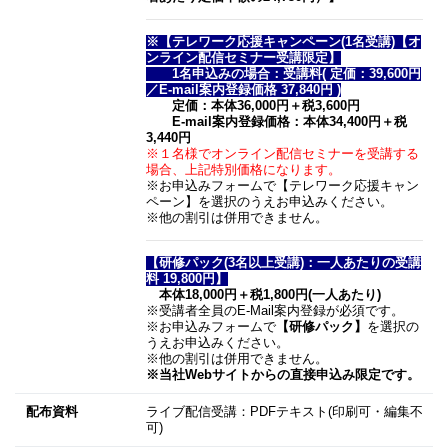
※【テレワーク応援キャンペーン(1名受講)【オ
ンライン配信セミナー受講限定】
1名申込みの場合：受講料( 定価：39,600円
／E-mail案内登録価格 37,840円 )
定価：本体36,000円＋税3,600円
E-mail案内登録価格：本体34,400円＋税
3,440円
※１名様でオンライン配信セミナーを受講する
場合、上記特別価格になります。
※お申込みフォームで【テレワーク応援キャン
ペーン】を選択のうえお申込みください。
※他の割引は併用できません。
【研修パック(3名以上受講)：一人あたりの受講
料 19,800円】
本体18,000円＋税1,800円(一人あたり)
※受講者全員のE-Mail案内登録が必須です。
※お申込みフォームで
【研修パック】
を選択の
うえお申込みください。
※他の割引は併用できません。
※当社Webサイトからの直接申込み限定です。
配布資料
ライブ配信受講：PDFテキスト(印刷可・編集不
可)