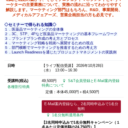
ーケターの主要業務について、実務の流れに沿ってわかりやすく
解説します。マーケティング部門はもちろん、R&D、事業開発、
メディカルアフェアーズ、営業企画担当の方も必見です。
◇セミナーで得られる知識◇
１．医薬品マーケティングの全体像
２．3C、STP、4Pなど医薬品マーケティングの基本フレームワーク
３．ブランドプラン作成の考え方とプロセス
４．マーケティング戦略を戦術へ展開するための視点
５．部門横断でマーケティングを推進するための考え方
６．Launch Readinessを通じたプロジェクトマネジメントの実践例
日時
【ライブ配信受講】
2026年10月28日
（水） 13:00～16:30
受講料(税込)
49,500円
S&T会員登録とE-Mail案内登録
特典について
各種割引特典
定価：本体45,000円＋税4,500円
E-Mail案内登録なら、2名同時申込みで1名分
無料
1名分無料適用条件
【2名同時申込みで1名分無料
キャンペーン
（１
名あたり定価半額の24,750円）】