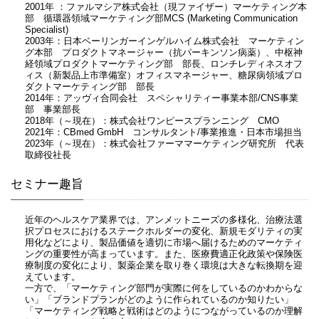
2001年 ：ファルマシア株式会社（現ファイザー）マーケティング本
部 循環器領域マーケティング部MCS (Marketing Communication
Specialist)
2003年：日本ベーリンガーインゲルハイム株式会社 マーケティン
グ本部 プロダクトマネージャー（抗パーキンソン病薬）、中枢神
経領域プロダクトマーケティング部 部長、ロンチレディネスオフ
ィス（新製品上市準備室）オフィスマネージャー、糖尿病領域プロ
ダクトマーケティング部 部長
2014年：アッヴィ合同会社 スペシャリティー事業本部/CNS事業
部 事業部長
2018年（～現在）：株式会社ワンピースプランニング CMO
2021年：CBmed GmbH コンサルタント/事業推進・日本市場担当
2023年（～現在）：株式会社ファーママーケティング研究所 代表
取締役社長
セミナー趣旨
近年のヘルスケア業界では、アンメットニーズの多様化、治療法選
択プロセスにおけるステークホルダーの変化、新規モダリティの実
用化などにより、製品価値を適切に市場へ届けるためのマーケティ
ングの重要性が高まっています。また、医療費適正化政策や保険医
療制度の変化により、製薬企業を取り巻く環境は大きな転換期を迎
えています。
一方で、「マーケティング部門が実際に何をしているのかわからな
い」「ブランドプランがどのように作られているのか知りたい」
「マーケティング戦略と戦術はどのようにつながっているのか理解